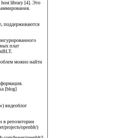
t library [4]. Это
раммирования.
е, поддерживаются
фигурированного
рных плат
enBLT.
роблем можно найти
информация.
ка [blog]
w) видеоблог
н в репозитории
et/projects/openblt/)
.com/feaser/openblt/]