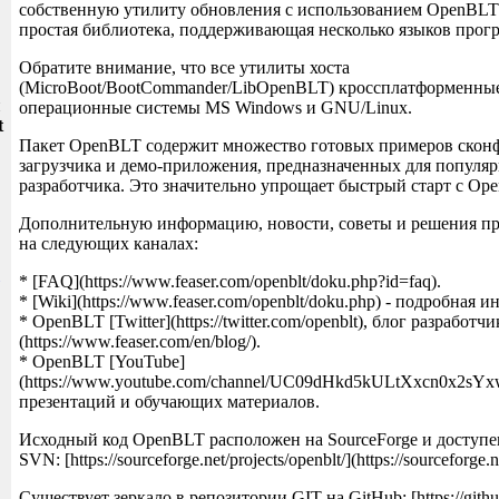
собственную утилиту обновления с использованием OpenBLT hos
простая библиотека, поддерживающая несколько языков прог
Обратите внимание, что все утилиты хоста
(MicroBoot/BootCommander/LibOpenBLT) кроссплатформенны
и
операционные системы MS Windows и GNU/Linux.
t
Пакет OpenBLT содержит множество готовых примеров скон
загрузчика и демо-приложения, предназначенных для популя
разработчика. Это значительно упрощает быстрый старт с Op
Дополнительную информацию, новости, советы и решения п
на следующих каналах:
* [FAQ](https://www.feaser.com/openblt/doku.php?id=faq).
* [Wiki](https://www.feaser.com/openblt/doku.php) - подробная 
* OpenBLT [Twitter](https://twitter.com/openblt), блог разработчи
(https://www.feaser.com/en/blog/).
* OpenBLT [YouTube]
(https://www.youtube.com/channel/UC09dHkd5kULtXxcn0x2sYx
презентаций и обучающих материалов.
Исходный код OpenBLT расположен на SourceForge и доступе
SVN: [https://sourceforge.net/projects/openblt/](https://sourceforge.n
Существует зеркало в репозитории GIT на GitHub: [https://github