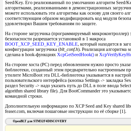
Seed/Key. Его реализованный по умолчанию алгоритм Seed/Ke
алгоритмами, реализованными в демонстрационных загрузчи
можете использовать эти алгоритмы как основу для своего ал
соответствующим образом модифицировать код модуля безопа
удовлетворял Вашим требованиям по защите.
На стороне загрузчика (программируемый микроконтроллер) 
безопасности разрешается установкой в 1 макроса
BOOT_XCP_SEED_KEY_ENABLE
, который находится в за
конфигурации загрузчика (
blt_conf.h
). Реализация алгоритма s
сделана в hook-функциях
XcpGetSeedHook()
и
XcpVerifyKeyHo
На стороне хоста (PC) перед обновлением нужно просто указ
библиотеки, созданный этим предварительно настроенным пр
утилите MicroBoot эта DLL-библиотека указывается в настро
пользовательского интерфейса (кнопка Settings -> закладка Sess
раздел Security -> надо указать путь до DLL в поле ввода Select
algorithm shared library file). Для BootCommander это указывае
командной строки.
Дополнительную информацию по XCP Seed and Key shared libra
feaser.com, включая пошаговые инструкции по её сборке [1].
OpenBLT для STM32F4DISCOVERY