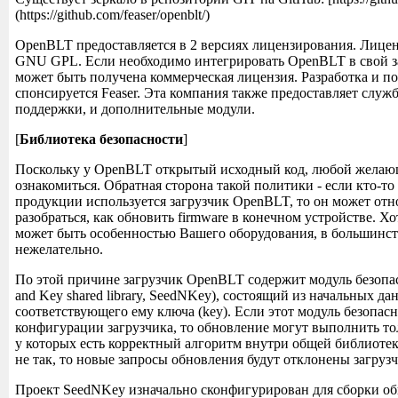
(https://github.com/feaser/openblt/)
OpenBLT предоставляется в 2 версиях лицензирования. Лице
GNU GPL. Если необходимо интегрировать OpenBLT в свой з
может быть получена коммерческая лицензия. Разработка и 
спонсируется Feaser. Эта компания также предоставляет служ
поддержки, и дополнительные модули.
[
Библиотека безопасности
]
Поскольку у OpenBLT открытый исходный код, любой желаю
ознакомиться. Обратная сторона такой политики - если кто-то 
продукции используется загрузчик OpenBLT, то он может отн
разобраться, как обновить firmware в конечном устройстве. Х
может быть особенностью Вашего оборудования, в большинств
нежелательно.
По этой причине загрузчик OpenBLT содержит модуль безопас
and Key shared library, SeedNKey), состоящий из начальных дан
соответствующего ему ключа (key). Если этот модуль безопас
конфигурации загрузчика, то обновление могут выполнить тол
у которых есть корректный алгоритм внутри общей библиотек
не так, то новые запросы обновления будут отклонены загруз
Проект SeedNKey изначально сконфигурирован для сборки о