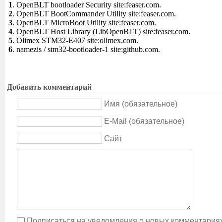
1
. OpenBLT bootloader Security site:feaser.com.
2
. OpenBLT BootCommander Utility site:feaser.com.
3
. OpenBLT MicroBoot Utility site:feaser.com.
4
. OpenBLT Host Library (LibOpenBLT) site:feaser.com.
5
. Olimex STM32-E407 site:olimex.com.
6
. namezis / stm32-bootloader-1 site:github.com.
Добавить комментарий
Имя (обязательное)
E-Mail (обязательное)
Сайт
Подписаться на уведомления о новых комментария