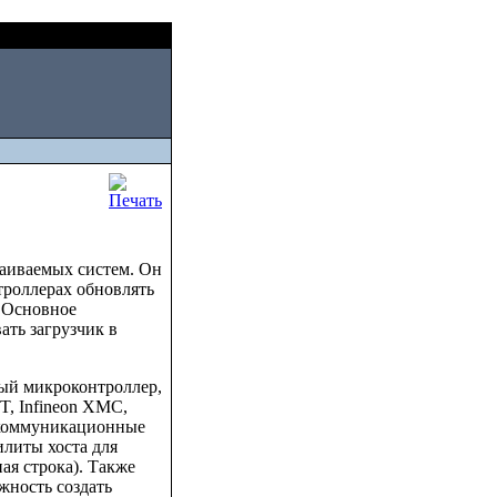
Sat, August 08 2026
раиваемых систем. Он
троллерах обновлять
. Основное
ать загрузчик в
ный микроконтроллер,
T, Infineon XMC,
 коммуникационные
илиты хоста для
ая строка). Также
жность создать