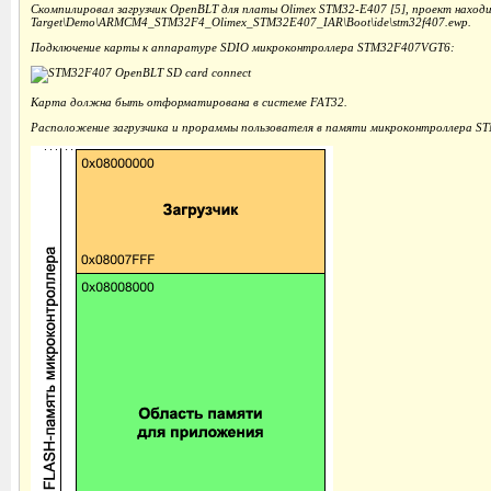
Скомпилировал загрузчик OpenBLT для платы Olimex STM32-E407 [5], проект наход
Target\Demo\ARMCM4_STM32F4_Olimex_STM32E407_IAR\Boot\ide\stm32f407.ewp
.
Подключение карты к аппаратуре SDIO микроконтроллера STM32F407VGT6:
Карта должна быть отформатирована в системе FAT32.
Расположение загрузчика и прораммы пользователя в памяти микроконтроллера S