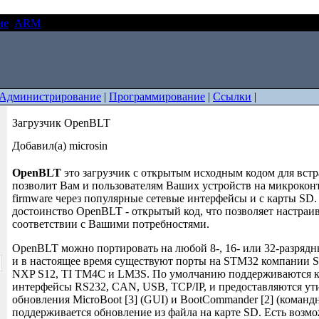
ие
ARM
Загрузчик OpenBLT
Администрирование
|
Программирование
|
Ссылки
|
Загрузчик OpenBLT
Добавил(а) microsin
OpenBLT
это загрузчик с открытым исходным кодом для вст
позволит Вам и пользователям Ваших устройств на микрокон
firmware через популярные сетевые интерфейсы и с карты SD
достоинство OpenBLT - открытый код, что позволяет настраив
соответствии с Вашими потребностями.
OpenBLT можно портировать на любой 8-, 16- или 32-разряд
и в настоящее время существуют порты на STM32 компании S
NXP S12, TI TM4C и LM3S. По умолчанию поддерживаются
интерфейсы RS232, CAN, USB, TCP/IP, и предоставляются ут
обновления MicroBoot [3] (GUI) и BootCommander [2] (командн
поддерживается обновление из файла на карте SD. Есть возмо