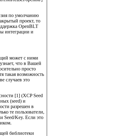
нзия по умолчанию
акрытый проект, то
поддержка OpenBLT
бы интеграции и
щий может с ними
узнает, что в Вашей
осительно просто
отя такая возможность
е случаев это
ности [1] (XCP Seed
ных (seed) и
ности разрешен в
ько те пользователи,
и Seed/Key. Если это
чиком.
бщей библиотеки