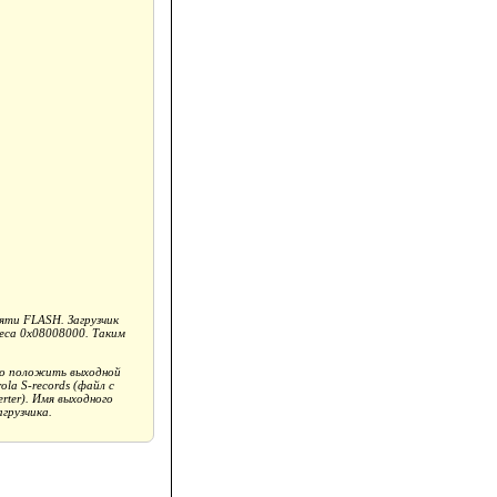
яти FLASH. Загрузчик
реса 0x08008000. Таким
мо положить выходной
a S-records (файл с
rter). Имя выходного
агрузчика.