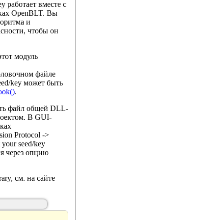
y работает вместе с
ках OpenBLT. Вы
горитма и
сности, чтобы он
этот модуль
головочном файле
eed/key может быть
ok()
.
ать файл общей DLL-
оектом. В GUI-
йках
ion Protocol ->
 your seed/key
тся через опцию
ry, см. на сайте