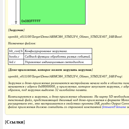
[
Загрузчик
]
openblt_v011100\Target\Demo\ARMCM4_STM32F4_Olimex_STM32E407_IAR\Boot\
Назначение файлов:
blt_conf.h
Конфигурирование загрузчика.
hooks.c
Callback-функции обработки разных событий.
led.c
Управление индикационным светодиодом.
[
Демо-приложение, которое может загрузить загрузчик
]
openblt_v011100\Target\Demo\ARMCM4_STM32F4_Olimex_STM32E407_IAR\Prog\
Загрузчик и демо-приложение различаются настройками начала кода в области пам
начинается с адреса 0x08000000, а приложение, которое запускает загрузчик, с ад
образом, под загрузчик выделено 32 килобайта памяти.
Компилируются и загрузчик, и демо-приложение одинаково. На карту SD необходи
текстовый файл, представляющий двоичный код демо-приложения в формате Motorol
расширением srec, это настраивается в свойствах проекта IAR, раздел Output Conve
файла приложения должно совпадать со строковой константой
firmwareFilename
з
[
Ссылки
]