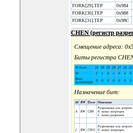
FORK[29].TEP
0x984
FORK[30].TEP
0x988
FORK[31].TEP
0x98C
CHEN (регистр разре
Смещение адреса: 0x
Биты регистра CHE
№ бита
31
30
29
28
27
26
25
Id
f
e
d
c
b
a
Z
Reset
0
0
0
0
0
0
0
0x00000000
Назначение бит:
Id
RW
Поле
Описание
Разрешение или запрет 
A
RW
CH0
0: канал запрещен.
1: канал разрешен.
...
Разрешение или запрет 
f
RW
CH31
0: канал запрещен.