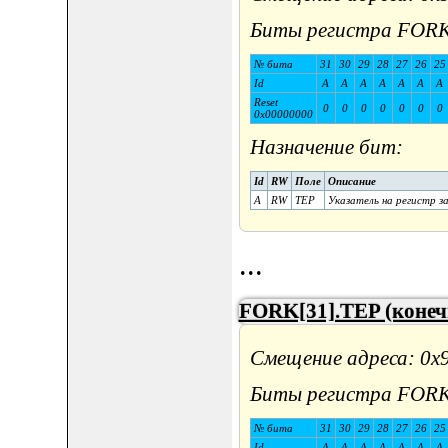
Биты регистра FORK
№ бита
31
30
29
28
27
26
25
Id
A
A
A
A
A
A
A
Reset
0
0
0
0
0
0
0
0x00000000
Назначение бит:
Id
RW
Поле
Описание
A
RW
TEP
Указатель на регистр з
...
FORK[31].TEP (конечн
Смещение адреса: 0x
Биты регистра FORK
№ бита
31
30
29
28
27
26
25
Id
A
A
A
A
A
A
A