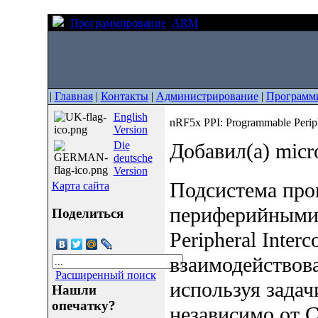
Программирование
ARM
nRF5x PPI: Programmable
|
Главная
|
Контакты
|
Администрирование
|
Программ
English
nRF5x PPI: Programmable Periph
Version
Die
Добавил(а) micr
deutsche
Version
Подсистема пр
Карта сайта
периферийными 
Поделиться
Peripheral Interc
взаимодействова
Расширенный поиск
используя задачи
Нашли
опечатку?
независимо от 