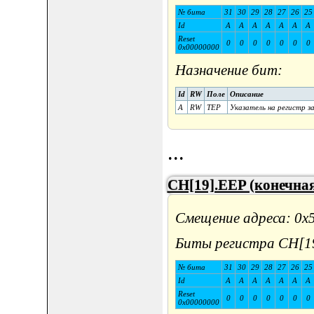
№ бита
31
30
29
28
27
26
25
Id
A
A
A
A
A
A
A
Reset
0
0
0
0
0
0
0
0x00000000
Назначение бит:
Id
RW
Поле
Описание
A
RW
TEP
Указатель на регистр з
...
CH[19].EEP (конечная
Смещение адреса: 0x
Биты регистра CH[1
№ бита
31
30
29
28
27
26
25
Id
A
A
A
A
A
A
A
Reset
0
0
0
0
0
0
0
0x00000000