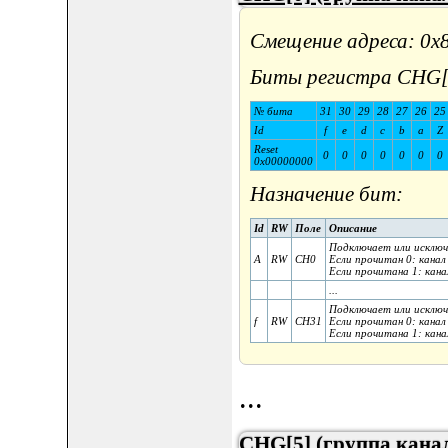
Смещение адреса: 0x
Биты регистра CHG[
№ бита
31
30
29
28
27
26
25
Id
f
e
d
c
b
a
Z
Reset
0
0
0
0
0
0
0
0x00000000
Назначение бит:
Id
RW
Поле
Описание
Подключает или исключ
A
RW
CH0
Если прочитан 0: канал 
Если прочитана 1: канал
...
Подключает или исключ
f
RW
CH31
Если прочитан 0: канал 
Если прочитана 1: канал
...
CHG[5] (группа канал