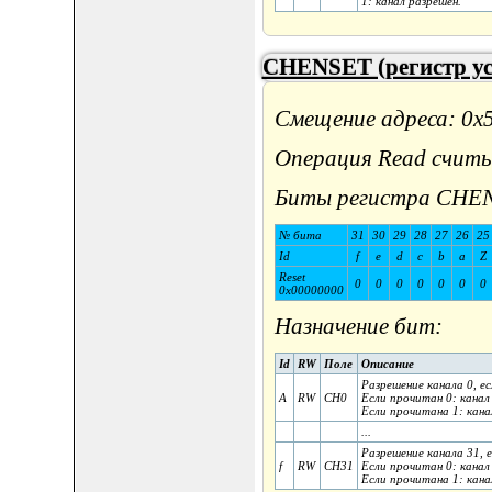
1: канал разрешен.
CHENSET (регистр ус
Смещение адреса: 0x
Операция Read считы
Биты регистра CHE
№ бита
31
30
29
28
27
26
25
Id
f
e
d
c
b
a
Z
Reset
0
0
0
0
0
0
0
0x00000000
Назначение бит:
Id
RW
Поле
Описание
Разрешение канала 0, ес
A
RW
CH0
Если прочитан 0: канал
Если прочитана 1: кана
...
Разрешение канала 31, е
f
RW
CH31
Если прочитан 0: канал
Если прочитана 1: кана