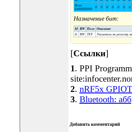
Reset
0
0
0
0
0
0
0
0x00000000
Назначение бит:
Id
RW
Поле
Описание
A
RW
TEP
Указатель на регистр з
[
Ссылки
]
1
. PPI Programma
site:infocenter.n
2
.
nRF5x GPIOTE
3
.
Bluetooth: аб
Добавить комментарий