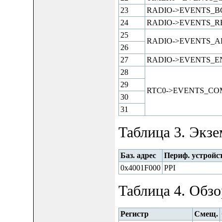
23
RADIO->EVENTS_
24
RADIO->EVENTS_
25
RADIO->EVENTS_A
26
27
RADIO->EVENTS_E
28
29
RTC0->EVENTS_CO
30
31
Таблица 3. Экзе
Баз. адрес
Периф. устройс
0x4001F000
PPI
Таблица 4. Обзо
Регистр
Смещ.