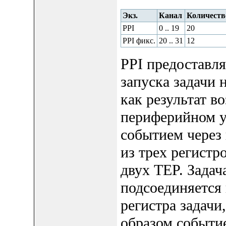
Экз.
Канал
Количеств
PPI
0 .. 19
20
PPI фикс.
20 .. 31
12
PPI предоставля
запуска задачи 
как результат в
периферийном ус
событием через 
из трех регистр
двух TEP. Задач
подсоединяется 
регистра задачи
образом событи