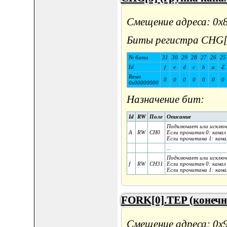
Смещение адреса: 0x
Биты регистра CHG[
№ бита
31
30
29
28
27
26
25
Id
f
e
d
c
b
a
Z
Reset
0
0
0
0
0
0
0
0x00000000
Назначение бит:
Id
RW
Поле
Описание
Подключает или исключ
A
RW
CH0
Если прочитан 0: канал 
Если прочитана 1: канал
...
Подключает или исключ
f
RW
CH31
Если прочитан 0: канал 
Если прочитана 1: канал
FORK[0].TEP (конечна
Смещение адреса: 0x