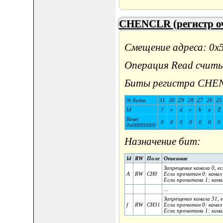
CHENCLR (регистр оч
Смещение адреса: 0x
Операция Read считы
Биты регистра CHE
№ бита
31
30
29
28
27
26
25
Id
f
e
d
c
b
a
Z
Reset
0
0
0
0
0
0
0
0x00000000
Назначение бит:
Id
RW
Поле
Описание
Запрещение канала 0, ес
A
RW
CH0
Если прочитан 0: канал
Если прочитана 1: кана
...
Запрещение канала 31, е
f
RW
CH31
Если прочитан 0: канал
Если прочитана 1: кана