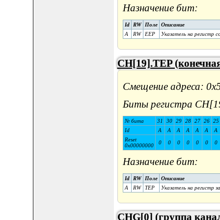
Назначение бит:
Id
RW
Поле
Описание
A
RW
EEP
Указатель на регистр с
CH[19].TEP (конечная
Смещение адреса: 0x
Биты регистра CH[1
№ бита
31
30
29
28
27
26
25
Id
A
A
A
A
A
A
A
Reset
0
0
0
0
0
0
0
0x00000000
Назначение бит:
Id
RW
Поле
Описание
A
RW
TEP
Указатель на регистр з
CHG[0] (группа канал