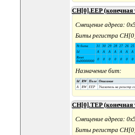
CH[0].EEP (конечная 
Смещение адреса: 0x
Биты регистра CH[0
№ бита
31
30
29
28
27
26
25
Id
A
A
A
A
A
A
A
Reset
0
0
0
0
0
0
0
0x00000000
Назначение бит:
Id
RW
Поле
Описание
A
RW
EEP
Указатель на регистр с
CH[0].TEP (конечная 
Смещение адреса: 0x
Биты регистра CH[0