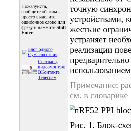
Пожалуйста,
точную синхро
сообщите об этом -
устройствами, 
просто выделите
ошибочное слово или
жесткие огранич
фразу и нажмите
Shift
Enter
.
устраняет необ
реализации пове
Блог одного
Сумасшествия
предварительно
Светлана,
видеомонтаж
использованием
ВКонтакте
Телеграм
Примечание: ра
см. в словарике 
Рис. 1. Блок-схе