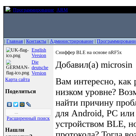
Программирование
ARM
Сниффер BLE на основе nRF5
|
Главная
|
Контакты
|
Администрирование
|
Программировани
English
Сниффер BLE на основе nRF5x
Version
Die
Добавил(а) microsin
deutsche
Version
Вам интересно, как 
Карта сайта
низком уровне? Воз
Поделиться
найти причину проб
для Android, PC или
Расширенный поиск
устройством BLE, но
Нашли
протокола? Тогда в