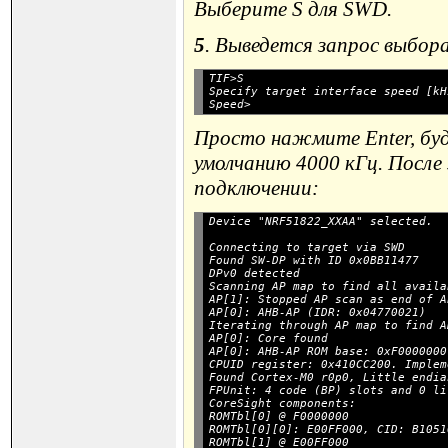
Выберите S для SWD.
5
. Выведется запрос выбор
TIF>S

Specify target interface speed [kH
Просто нажмите Enter, бу
умолчанию 4000 кГц. После
подключении:
Connecting to target via SWD

Found SW-DP with ID 0x0BB11477

DPv0 detected

Scanning AP map to find all availa
AP[1]: Stopped AP scan as end of A
AP[0]: AHB-AP (IDR: 0x04770021)

Iterating through AP map to find A
AP[0]: Core found

AP[0]: AHB-AP ROM base: 0xF0000000

CPUID register: 0x410CC200. Implem
Found Cortex-M0 r0p0, Little endian
FPUnit: 4 code (BP) slots and 0 li
CoreSight components:

ROMTbl[0] @ F0000000

ROMTbl[0][0]: E00FF000, CID: B1051
ROMTbl[1] @ E00FF000
