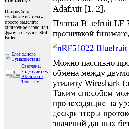
опечатку?
Adafruit [1, 2].
Пожалуйста,
сообщите об этом -
Платка Bluefruit LE
просто выделите
ошибочное слово или
прошивкой firmware,
фразу и нажмите
Shift
Enter
.
Блог одного
Сумасшествия
Можно пассивно про
Светлана,
обмена между двумя
видеомонтаж
ВКонтакте
утилиту Wireshark (
Телеграм
Таким способом мож
происходящие на уро
дескрипторы проток
значений данных без