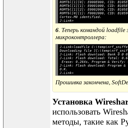
ROMTbl[1][0]: E000E000, CID: B105E
ROMTbl[1][1]: E0001000, CID: B105E
ROMTbl[1][2]: E0002000, CID: B105E
ROMTbl[0][1]: F0002000, CID: B1059
Cortex-M0 identified.

6
. Теперь командой loadfil
микроконтроллера:
J-Link>loadfile C:\temp\nrf_sniffe
Downloading file [C:\temp\nrf_snif
J-Link: Flash download: Bank 0 @ 0
J-Link: Flash download: Total: 0.6
 Erase: 0.264s, Program & Verify: 
J-Link: Flash download: Program & 
O.K.

Прошивка закончена, SoftDe
Установка Wiresha
использовать Wiresh
методы, такие как P