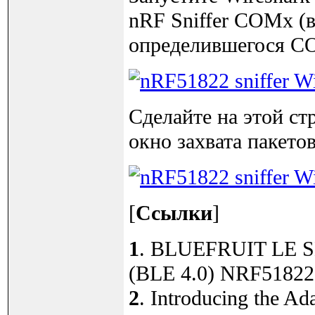
nRF Sniffer COMx (в
определившегося C
Сделайте на этой с
окно захвата пакетов
[
Ссылки
]
1
. BLUEFRUIT LE
(BLE 4.0) NRF51822 s
2
. Introducing the Ada