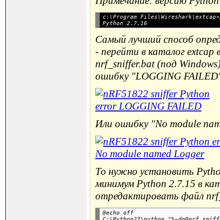
Примечание: версию Python 
c:\Program Files\Wireshark\extcap>
Самый лучший способ опред
- перейти в каталог extcap
nrf_sniffer.bat (под Windows
ошибку "LOGGING FAILED
Или ошибку "No module name
То нужно установить Pytho
минимум Python 2.7.15 в ка
отредактировать файл nrf_s
@echo off
