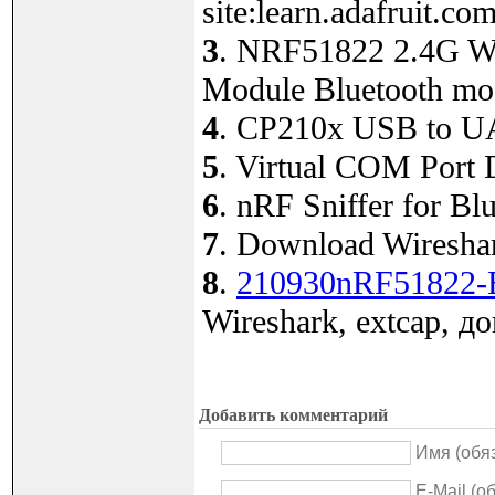
site:learn.adafruit.com
3
. NRF51822 2.4G Wi
Module Bluetooth mod
4
. CP210x USB to UA
5
. Virtual COM Port D
6
. nRF Sniffer for Bl
7
. Download Wireshar
8
.
210930nRF51822-BL
Wireshark, extcap, д
Добавить комментарий
Имя (обя
E-Mail (о