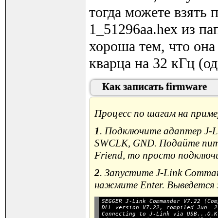
тогда можете взять п
1_51296aa.hex из па
хороша тем, что она
кварца на 32 кГц (о
Как записать firmware
Процесс по шагам на приме
1
. Подключите адаптер J-
SWCLK, GND. Подайте питан
Friend, то просто подключ
2
. Запустите J-Link Comman
нажмите Enter. Выведется 
SEGGER J-Link Commander V7.22 (Com
Connecting to J-Link via USB...O.K.