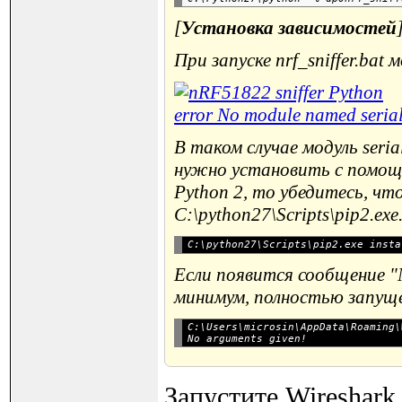
[
Установка зависимостей
При запуске nrf_sniffer.ba
В таком случае модуль seri
нужно установить с помощь
Python 2, то убедитесь, чт
C:\python27\Scripts\pip2.exe
Если появится сообщение "N
минимум, полностью запущен
C:\Users\microsin\AppData\Roaming\
Запустите Wireshark