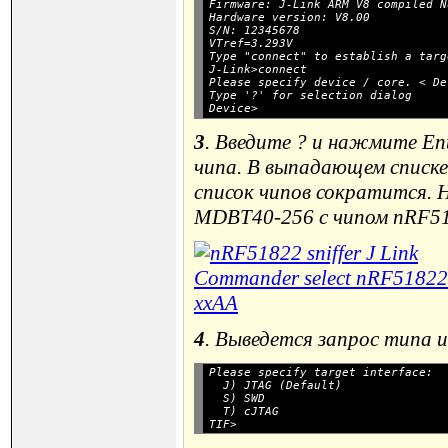
Firmware: J-Link ARM V8 compiled N
Hardware version: V8.00

S/N: 12345678

Type "connect" to establish a targ
J-Link>connect

Please specify device / core. < De
Type '?' for selection dialog

3
. Введите ? и нажмите En
чипа. В выпадающем списке 
список чипов сократится. Н
MDBT40-256 с чипом nRF51
4
. Выведется запрос типа 
Please specify target interface:

  J) JTAG (Default)

  S) SWD

  T) cJTAG
