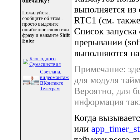
опечатку?
выполняется из 
Пожалуйста,
RTC1 (см. также
сообщите об этом -
просто выделите
Список запуска
ошибочное слово или
фразу и нажмите
Shift
прерывании (soft
Enter
.
выполняются на
Блог одного
Сумасшествия
Примечание: зд
Светлана,
видеомонтаж
для модуля тай
ВКонтакте
Вероятно, для 
Телеграм
информация такж
Когда вызывает
или
app_timer_st
таймеру всего л