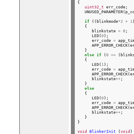
{

uint32_t
 err_code;

if
 ((blinkmode
*2
+
1
   {

      blinkstate 
=
0
;

      LED(
0
);

      err_code 
=
 app_ti
      APP_ERROR_CHECK(er
   }

else
if
 (
0
==
 (blink
   {

      LED(
1
);

      err_code 
=
 app_ti
      APP_ERROR_CHECK(er
      blinkstate
++
;

   }

else
   {

      LED(
0
);

      err_code 
=
 app_ti
      APP_ERROR_CHECK(er
      blinkstate
++
;

   }

}
void
BlinkerInit
 (
void
)
