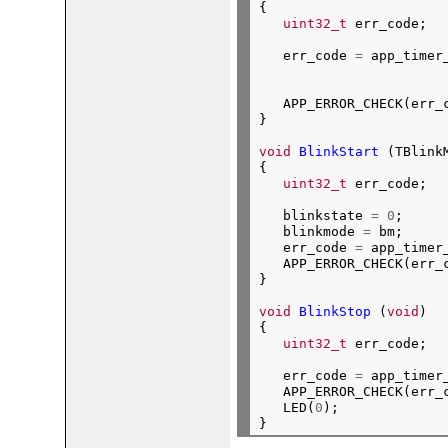
{

uint32_t
   err_code 
=
 app_timer
                       
                        
   APP_ERROR_CHECK(err_c
}
void
BlinkStart
 (TBlinkM
{

uint32_t
   blinkstate 
=
0
;

   blinkmode 
=
 bm;

   err_code 
=
 app_timer
   APP_ERROR_CHECK(err_c
}
void
BlinkStop
 (
void
)

{

uint32_t
 err_code;

   err_code 
=
 app_timer
   APP_ERROR_CHECK(err_c
   LED(
0
);
