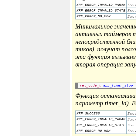
NRF_ERROR_INVALID_PARAM
Если 
NRF_ERROR_INVALID_STATE
Если 
NRF_ERROR_NO_MEM
Если 
Минимальное значение 
активных таймеров т
непосредственной бли
тиков), получат пол
эта функция вызывае
вторая операция запу
ret_code_t
app_timer_stop
 
Функция останавлива
параметр timer_id). 
NRF_SUCCESS
Если 
NRF_ERROR_INVALID_PARAM
Если 
NRF_ERROR_INVALID_STATE
Если 
NRF_ERROR_NO_MEM
Если 