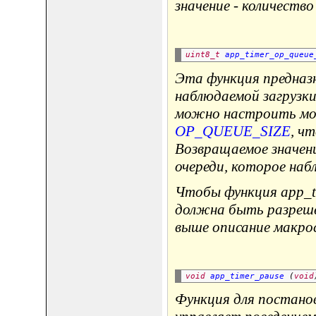
значение - количество
uint8_t
app_timer_op_queue
Эта функция предназн
наблюдаемой загрузк
можно настроить мод
OP_QUEUE_SIZE
, ч
Возвращаемое значени
очереди, которое наб
Чтобы функция app_ti
должна быть разреш
выше описание макрос
void
app_timer_pause
 (
void
Функция для постано