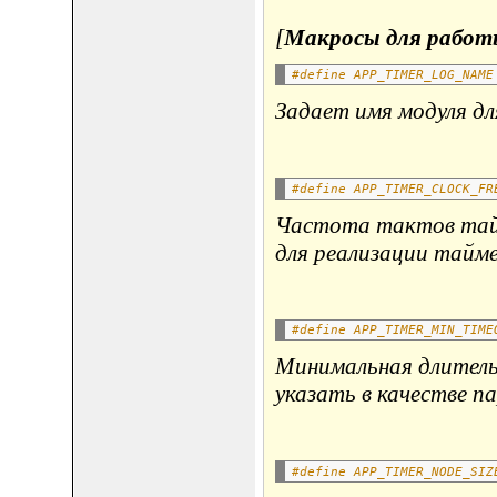
[
Макросы для работы 
#define APP_TIMER_LOG_NAME
Задает имя модуля дл
#define APP_TIMER_CLOCK_FR
Частота тактов тайм
для реализации тайм
#define APP_TIMER_MIN_TIME
Минимальная длител
указать в качестве па
#define APP_TIMER_NODE_SIZ