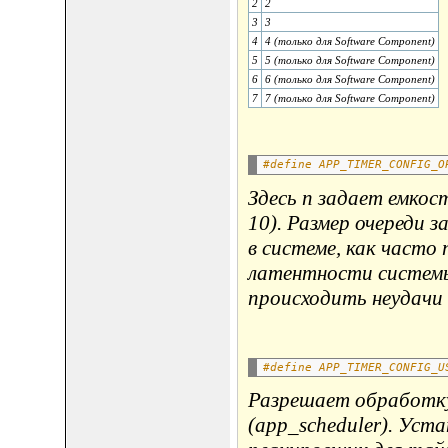
2
2
3
3
4
4 (только для Software Component)
5
5 (только для Software Component)
6
6 (только для Software Component)
7
7 (только для Software Component)
#define APP_TIMER_CONFIG_O
Здесь n задает емкос
10). Размер очереди 
в системе, как часто
латентности системы
происходить неудачи 
#define APP_TIMER_CONFIG_U
Разрешает обработку
(app_scheduler). Уст