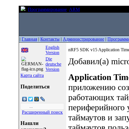
Программирование
ARM
nRF5 SDK v15 Applicati
|
Главная
|
Контакты
|
Администрирование
|
Программ
English
nRF5 SDK v15 Application Tim
Version
Die
Добавил(а) micr
deutsche
Version
Application Tim
Карта сайта
приложению соз
Поделиться
работающих тай
периферийного 
Расширенный поиск
таймаутов и зап
Нашли
таймаутов пользо