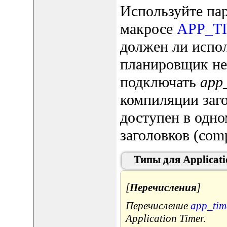
Используйте па
макросе
APP_TI
должен ли испо
планировщик не
подключать
app_
компиляции заг
доступен в одно
заголовков (compi
Типы для Applicati
[
Перечисления
]
Перечисление
app_tim
Application Timer.