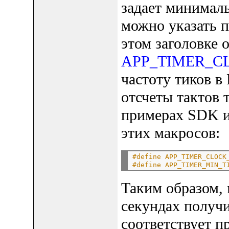
задает минималь
можно указать 
этом заголовке 
APP_TIMER_C
частоту тиков в
отсчеты тактов
примерах SDK и
этих макросов:
#define APP_TIMER_CLOCK
#define APP_TIMER_MIN_T
Таким образом, 
секундах получит
соответствует п