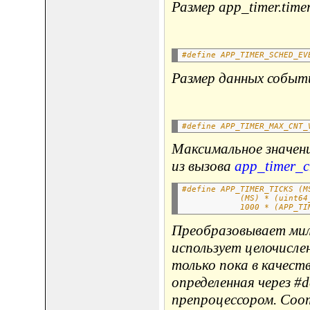
Размер app_timer.time
#define APP_TIMER_SCHED_EV
Размер данных событи
#define APP_TIMER_MAX_CNT_
Максимальное значен
из вызова
app_timer_c
#define APP_TIMER_TICKS (M
            (MS) * (uint64
            1000 * (APP_TI
Преобразовывает мил
использует целочисл
только пока в качест
определенная через #d
препроцессором. Соо