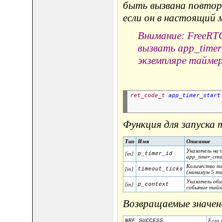
быть вызвана повторн
если он в настоящий 
Внимание: FreeRTO
вызвать app_timer
экземпляре таймер
ret_code_t
app_timer_start
Функция для запуска
Тип
Имя
Описание
Указатель на 
[in]
p_timer_id
app_timer_crea
Количество т
[in]
timeout_ticks
(минимум 5 ти
Указатель общ
[in]
p_context
событие тайм
Возвращаемые значен
NRF_SUCCESS
Если 