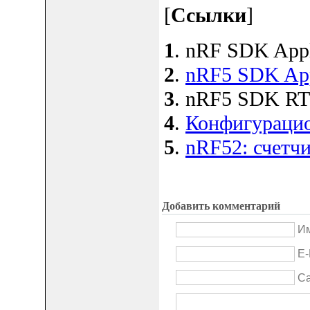
[
Ссылки
]
1
. nRF SDK Appli
2
.
nRF5 SDK Appl
3
. nRF5 SDK RTC
4
.
Конфигураци
5
.
nRF52: счетч
Добавить комментарий
Им
E-
С