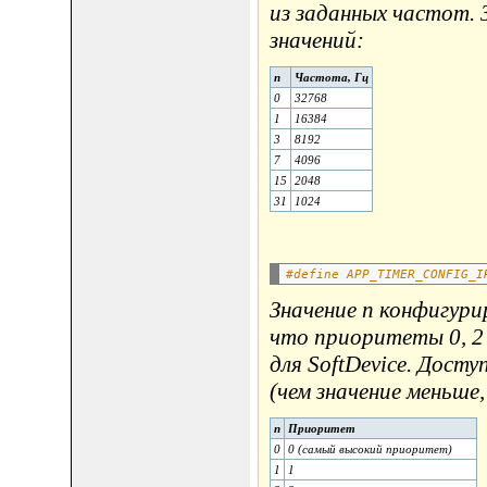
из заданных частот. 
значений:
n
Частота, Гц
0
32768
1
16384
3
8192
7
4096
15
2048
31
1024
#define APP_TIMER_CONFIG_I
Значение n конфигури
что приоритеты 0, 2 (
для SoftDevice. Дос
(чем значение меньше
n
Приоритет
0
0 (самый высокий приоритет)
1
1