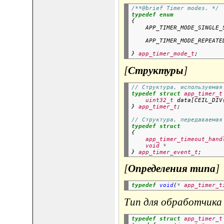
/**@brief Timer modes. */
typedef
enum
{

    APP_TIMER_MODE_SINGLE_
                          

    APP_TIMER_MODE_REPEATE
                          

} 
app_timer_mode_t
[
Структуры
]
// Структура, используемая
typedef
struct
app_timer_t
uint32_t
 data[CEIL_DIV
} 
app_timer_t
;
// Структура, передаваемая
typedef
struct
{

app_timer_timeout_hand
void
*
                
} 
app_timer_event_t
[
Определения типа
]
typedef
void
(
*
app_timer_t
Тип для обработчика
typedef
struct
app_timer_t