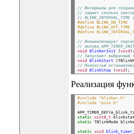
// Интервалы для создан
// задает сколько свето
// BLINK_INTERVAL_TIME 
#define BLINK_ON_TIME  
#define BLINK_OFF_TIME 
#define BLINK_INTERVAL_
// Инициализирует подси
// вызова APP_TIMER_INI
void
BlinkerInit
 (
void
)
// Запускает выбранный 
void
BlinkStart
 (TBlink
// Полностью останавлив
void
BlinkStop
 (
void
Реализация фу
#include "blinker.h"
#include "pins.h"
APP_TIMER_DEF(m_blink_t
static
uint8_t
 blinksta
static
 TBlinkMode blink
static
void
blink_timer