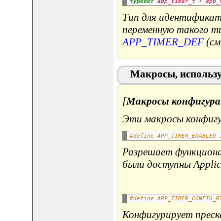
typedef
app_timer_t
*
app_
Тип для идентификат
переменную такого ти
APP_TIMER_DEF
(см
Макросы, использу
[
Макросы конфигурац
Эти макросы конфигу
#define APP_TIMER_ENABLED 
Разрешает функционал
были доступны Applica
#define APP_TIMER_CONFIG_R
Конфигурирует преска