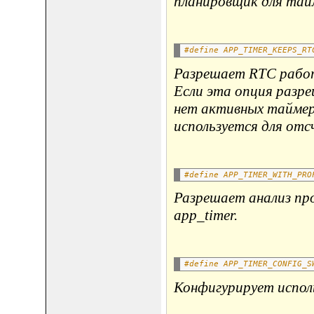
планировщик для тай
#define APP_TIMER_KEEPS_RT
Разрешает RTC работ
Если эта опция разр
нет активных таймеро
используется для отсч
#define APP_TIMER_WITH_PRO
Разрешает анализ пр
app_timer.
#define APP_TIMER_CONFIG_S
Конфигурирует испол