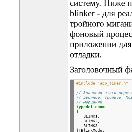
систему. Ниже 
blinker - для ре
тройного мигани
фоновый процес
приложении для
отладки.
Заголовочный 
#include "app_timer.h"
// Значения этого переч
// двойное, тройное. Мо
// мерцаний.
typedef
enum
{

   BLINK1,

   BLINK2,

   BLINK3

}TBlinkMode;