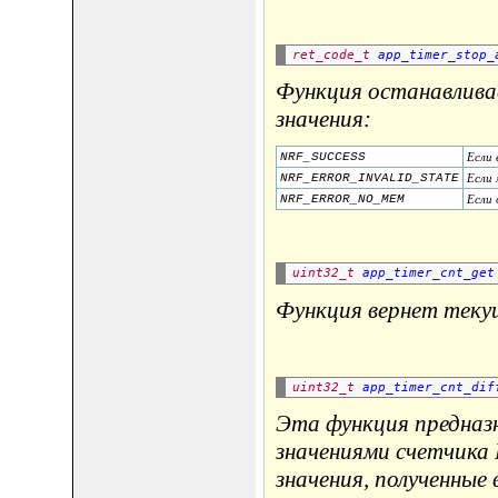
ret_code_t
app_timer_stop_
Функция останавлив
значения:
NRF_SUCCESS
Если 
NRF_ERROR_INVALID_STATE
Если 
NRF_ERROR_NO_MEM
Если 
uint32_t
app_timer_cnt_get
Функция вернет теку
uint32_t
app_timer_cnt_dif
Эта функция предназ
значениями счетчика 
значения, полученные