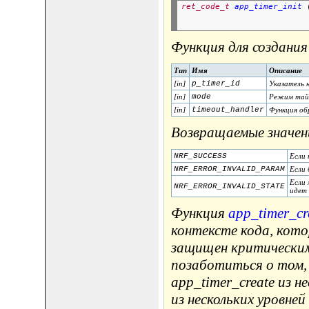
ret_code_t
app_timer_init
 
Функция для создани
Тип
Имя
Описание
[in]
p_timer_id
Указатель 
[in]
mode
Режим тайм
[in]
timeout_handler
Функция об
Возвращаемые значен
NRF_SUCCESS
Если 
NRF_ERROR_INVALID_PARAM
Если 
Если 
NRF_ERROR_INVALID_STATE
идет 
Функция
app_timer_cr
контексте кода, кото
защищен критическим
позаботиться о том,
app_timer_create из 
из нескольких уровне