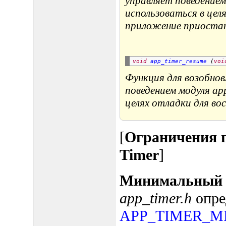
управляет поведением
использоваться в цел
приложение приостано
void
app_timer_resume
 (
voi
Функция для возобно
поведением модуля ap
целях отладки для в
[
Ограничения 
Timer
]
Минимальный 
app_timer.h
опре
APP_TIMER_M