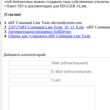
этой библиотеки можно создавать свои собственные утилиты.
• Пакет ПО и документации для SEGGER J-Link.
[
Ссылки
]
и
1
. nRF Command Line Tools site:nordicsemi.com.
t
2
.
210727nRF-Command-Line-Tools_10_13_0.zip
- nRF Command 
3
.
Автоматизация прошивки SoftDevice
.
4
.
Ubuntu: как установить nRF Command Line Tools
.
Добавить комментарий
Имя (обязательное)
E-Mail (обязательное)
Сайт