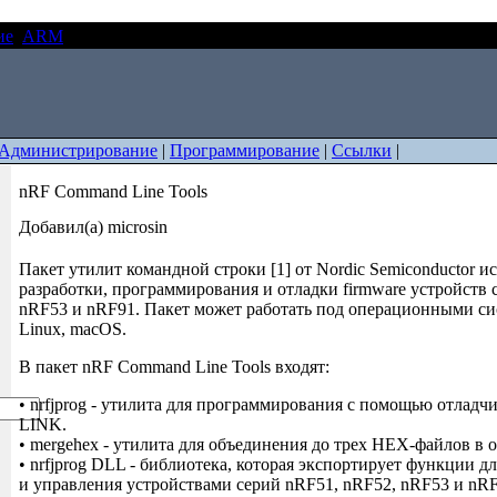
ие
ARM
nRF Command Line Tools
Администрирование
|
Программирование
|
Ссылки
|
nRF Command Line Tools
Добавил(а) microsin
Пакет утилит командной строки [1] от Nordic Semiconductor и
разработки, программирования и отладки firmware устройств 
nRF53 и nRF91. Пакет может работать под операционными с
Linux, macOS.
В пакет nRF Command Line Tools входят:
• nrfjprog - утилита для программирования с помощью отлад
LINK.
• mergehex - утилита для объединения до трех HEX-файлов в 
• nrfjprog DLL - библиотека, которая экспортирует функции 
и управления устройствами серий nRF51, nRF52, nRF53 и nRF