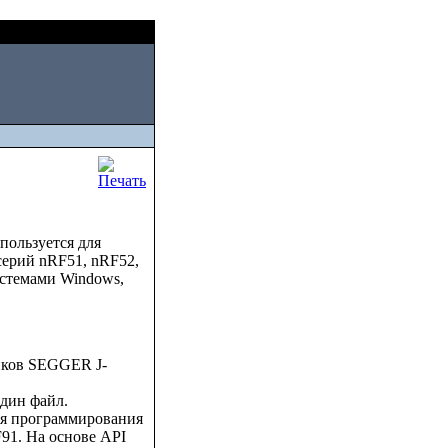
Fri, August 07 2026
спользуется для
серий nRF51, nRF52,
истемами Windows,
чиков SEGGER J-
один файл.
для программирования
91. На основе API