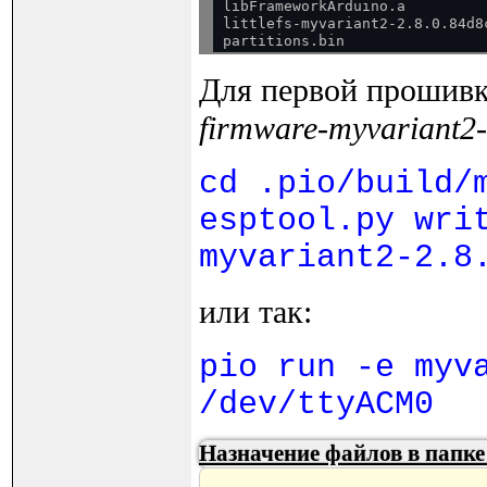
libFrameworkArduino.a

littlefs-myvariant2-2.8.0.84d8c
Для первой прошивк
firmware-myvariant2-
cd .pio/build/
esptool.py wri
myvariant2-2.8
или так:
pio run -e myv
/dev/ttyACM0
Назначение файлов в папке 