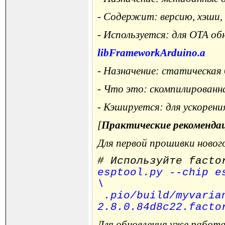
- Содержит: версию, хэши
- Используется: для OTA об
libFrameworkArduino.a
- Назначение: статическая
- Что это: скомпилированн
- Кэшируется: для ускорени
[
Практические рекоменда
Для первой прошивки новог
# Используйте facto
esptool.py --chip e
\
.pio/build/myvarian
2.8.0.84d8c22.facto
Для обновления уже работ