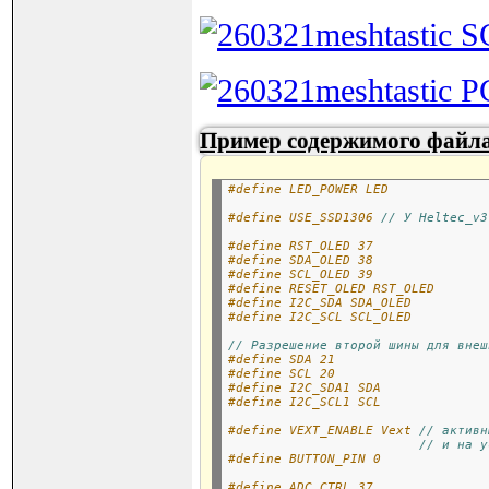
Пример содержимого файла 
#define LED_POWER LED
#define USE_SSD1306 
// У Heltec_v3
#define RST_OLED 37
#define SDA_OLED 38
#define SCL_OLED 39
#define RESET_OLED RST_OLED
#define I2C_SDA SDA_OLED
#define I2C_SCL SCL_OLED
// Разрешение второй шины для внеш
#define SDA 21
#define SCL 20
#define I2C_SDA1 SDA
#define I2C_SCL1 SCL
#define VEXT_ENABLE Vext 
// активн
// и на у
#define BUTTON_PIN 0
#define ADC_CTRL 37