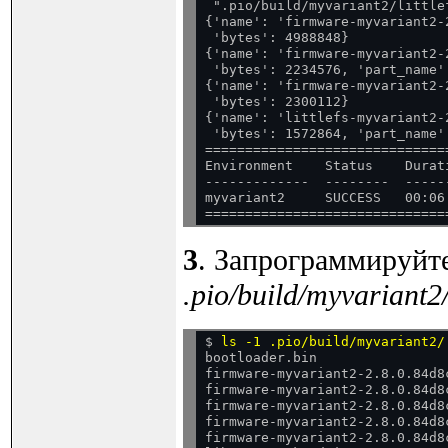
 ".pio/build/myvariant2/little
{'name': 'firmware-myvariant2-
 'bytes': 4988848}

{'name': 'firmware-myvariant2-
 'bytes': 2234576, 'part_name':
{'name': 'firmware-myvariant2-
 'bytes': 2300112}

{'name': 'littlefs-myvariant2-
 'bytes': 1572864, 'part_name':
==============================
Environment    Status    Durati
-------------  --------  ------
myvariant2     SUCCESS   00:06:
3
. Запрограммируйт
.pio/build/myvariant2
$ 
ls -1 .pio/build/myvariant2/
bootloader.bin

firmware-myvariant2-2.8.0.84d8c
firmware-myvariant2-2.8.0.84d8c
firmware-myvariant2-2.8.0.84d8c
firmware-myvariant2-2.8.0.84d8c
firmware-myvariant2-2.8.0.84d8c