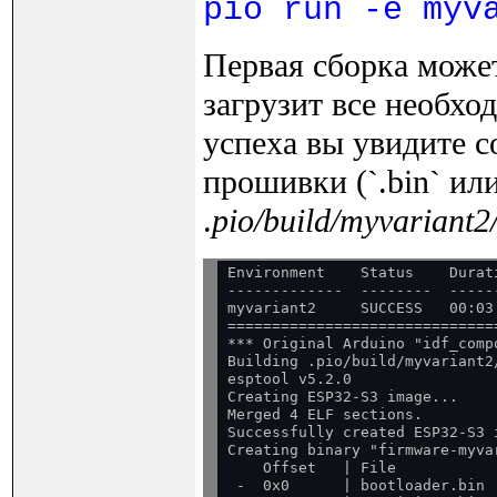
pio run -e myv
Первая сборка может
загрузит все необхо
успеха вы увидите 
прошивки (`.bin` или
.
pio/build/myvariant2
Environment    Status    Durati
-------------  --------  ------
myvariant2     SUCCESS   00:03:
==============================
*** Original Arduino "idf_comp
Building .pio/build/myvariant2
esptool v5.2.0

Creating ESP32-S3 image...

Merged 4 ELF sections.

Successfully created ESP32-S3 i
Creating binary "firmware-myva
    Offset   | File

 -  0x0      | bootloader.bin
