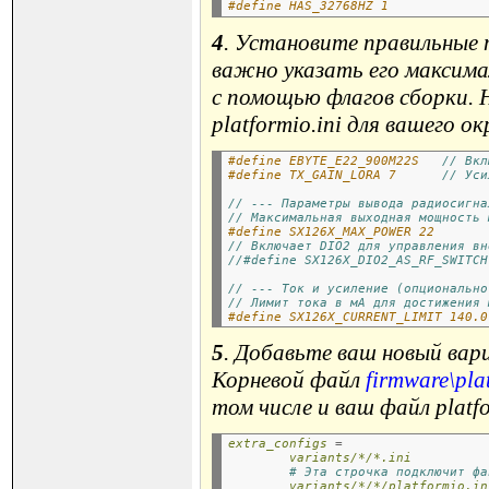
#define HAS_32768HZ 1
4
. Установите правильные
важно указать его максима
с помощью флагов сборки.
platformio.ini
для вашего ок
#define EBYTE_E22_900M22S   
// Вкл
#define TX_GAIN_LORA 7      
// Уси
// --- Параметры вывода радиосигна
// Максимальная выходная мощность 
#define SX126X_MAX_POWER 22
// Включает DIO2 для управления вн
//#define SX126X_DIO2_AS_RF_SWITCH
// --- Ток и усиление (опционально
// Лимит тока в мА для достижения 
#define SX126X_CURRENT_LIMIT 140.0
5
. Добавьте ваш новый ва
Корневой файл
firmware\pla
том числе и ваш файл
platf
extra_configs
=
variants/*/*.ini
# Эта строчка подключит фа
variants/*/*/platformio.in