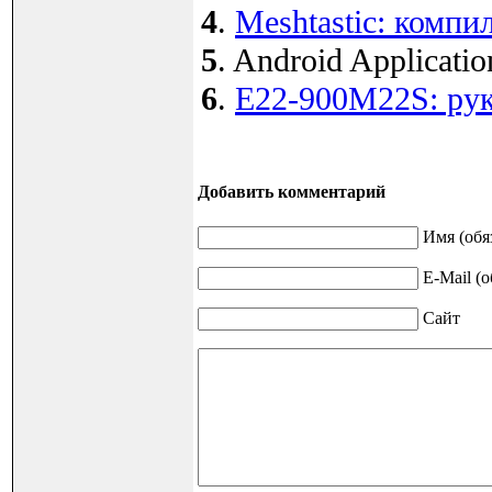
4
.
Meshtastic: комп
5
. Android Application
6
.
E22-900M22S: рук
Добавить комментарий
Имя (обя
E-Mail (о
Сайт