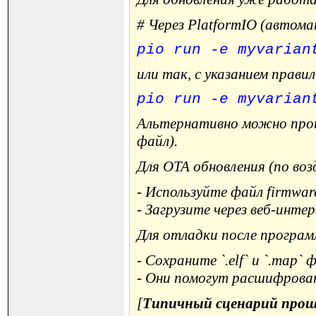
# Через PlatformIO (автом
pio run -e myvarian
или так, с указанием прави
pio run -e myvarian
Альтернативно можно проши
файл).
Для OTA обновления (по возд
- Используйте файл
firmwar
- Загрузите через веб-инт
Для отладки после програм
- Сохраните `.elf` и `.map`
- Они помогут расшифрова
[
Типичный сценарий проши