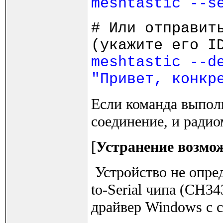
meshtastic --s
# Или отправит
(укажите его I
meshtastic --d
"Привет, конкр
Если команда выполн
соединение, и радио
[
Устранение возмо
Устройство не опре
to-Serial чипа (CH3
драйвер Windows с с