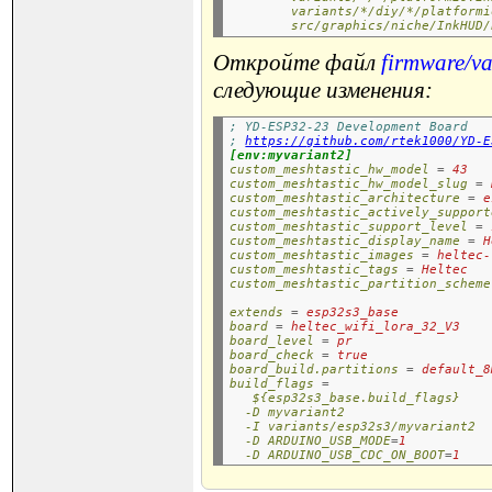
variants/*/diy/*/platformi
src/graphics/niche/InkHUD/
Откройте файл
firmware/va
следующие изменения:
; YD-ESP32-23 Development Board
; 
https://github.com/rtek1000/YD-E
[env:myvariant2]
custom_meshtastic_hw_model
=
43
custom_meshtastic_hw_model_slug
=
custom_meshtastic_architecture
=
e
custom_meshtastic_actively_support
custom_meshtastic_support_level
=
custom_meshtastic_display_name
=
H
custom_meshtastic_images
=
heltec-
custom_meshtastic_tags
=
Heltec
custom_meshtastic_partition_scheme
extends
=
esp32s3_base
board
=
heltec_wifi_lora_32_V3
board_level
=
pr
board_check
=
true
board_build.partitions
=
default_8
build_flags
=
${esp32s3_base.build_flags}
-D myvariant2
-I variants/esp32s3/myvariant2
-D ARDUINO_USB_MODE
=
1
-D ARDUINO_USB_CDC_ON_BOOT
=
1