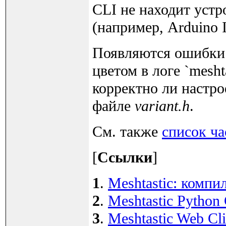
CLI не находит устр
(например, Arduino 
Появляются ошибки:
цветом в логе `mesht
корректно ли настр
файле
variant.h
.
См. также
список ча
[
Ссылки
]
1
.
Meshtastic: комп
2
.
Meshtastic Python
3
.
Meshtastic Web Cl