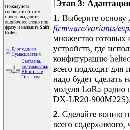
[
Этап 3: Адаптаци
Пожалуйста,
сообщите об этом -
1
. Выберите основу 
просто выделите
ошибочное слово или
firmware/variants/esp
фразу и нажмите
Shift
Enter
.
множество готовых 
устройств, где испо
Блог одного
Сумасшествия
конфигурацию
helte
Светлана,
видеомонтаж
всего подходит для
ВКонтакте
надо будет сделать 
Телеграм
модуля LoRa-радио 
DX-LR20-900M22S)
2
. Сделайте копию 
всего содержимого, 