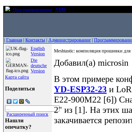
Программирование
ARM
Meshtastic: компиляция проши
|
Главная
|
Контакты
|
Администрирование
|
Программировани
English
Meshtastic: компиляция прошивки дл
Version
Die
Добавил(а) microsin
deutsche
Version
В этом примере конф
Карта сайта
YD-ESP32-23
и LoR
Поделиться
E22-900M22 [6]) Сна
2" из [1]. На этих ш
Расширенный поиск
закачивается репозит
Нашли
опечатку?