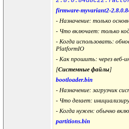
2.8.0.84d8c22.facto
firmware-myvariant2-2.8.0.
- Назначение: только основ
- Что включает: только код
- Когда использовать: обн
PlatformIO
- Как прошить: через веб-ин
[
Системные файлы
]
bootloader.bin
- Назначение: загрузчик си
- Что делает: инициализир
- Когда нужен: обычно включ
partitions.bin