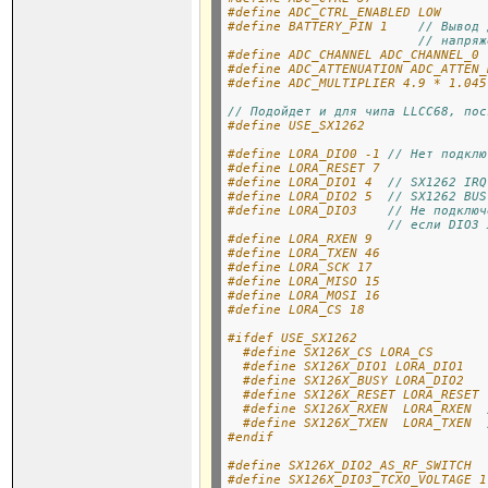
#define ADC_CTRL_ENABLED LOW
#define BATTERY_PIN 1    
// Вывод 
// напряж
#define ADC_CHANNEL ADC_CHANNEL_0
#define ADC_ATTENUATION ADC_ATTEN_
#define ADC_MULTIPLIER 4.9 * 1.045
// Подойдет и для чипа LLCC68, пос
#define USE_SX1262
#define LORA_DIO0 -1 
// Нет подклю
#define LORA_RESET 7
#define LORA_DIO1 4  
// SX1262 IRQ
#define LORA_DIO2 5  
// SX1262 BUS
#define LORA_DIO3    
// Не подключ
// если DIO3 
#define LORA_RXEN 9
#define LORA_TXEN 46
#define LORA_SCK 17
#define LORA_MISO 15
#define LORA_MOSI 16
#define LORA_CS 18
#ifdef USE_SX1262
#define SX126X_CS LORA_CS
#define SX126X_DIO1 LORA_DIO1
#define SX126X_BUSY LORA_DIO2
#define SX126X_RESET LORA_RESET
#define SX126X_RXEN  LORA_RXEN  
#define SX126X_TXEN  LORA_TXEN  
#endif
#define SX126X_DIO2_AS_RF_SWITCH
#define SX126X_DIO3_TCXO_VOLTAGE 1