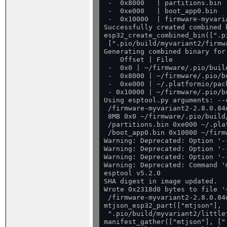
 -  0x8000   | partitions.bin

 -  0xe000   | boot_app0.bin

 -  0x10000  | firmware-myvari
Successfully created combined b
esp32_create_combined_bin([".p
 [".pio/build/myvariant2/firmw
Generating combined binary for
    Offset | File

 -  0x0 | ~/firmware/.pio/buil
 -  0x8000 | ~/firmware/.pio/b
 -  0xe000 | ~/.platformio/pac
 - 0x10000 | ~/firmware/.pio/b
Using esptool.py arguments: --
 /firmware-myvariant2-2.8.0.84
 8MB 0x0 ~/firmware/.pio/build
 /partitions.bin 0xe000 ~/.pla
 /boot_app0.bin 0x10000 ~/firm
Warning: Deprecated: Option '-
Warning: Deprecated: Option '-
Warning: Deprecated: Option '-
Warning: Deprecated: Command '
esptool v5.2.0

SHA digest in image updated.

Wrote 0x2318d0 bytes to file '
 /firmware-myvariant2-2.8.0.84
mtjson_esp32_part(["mtjson"], 
 ".pio/build/myvariant2/little
manifest_gather(["mtjson"], ["