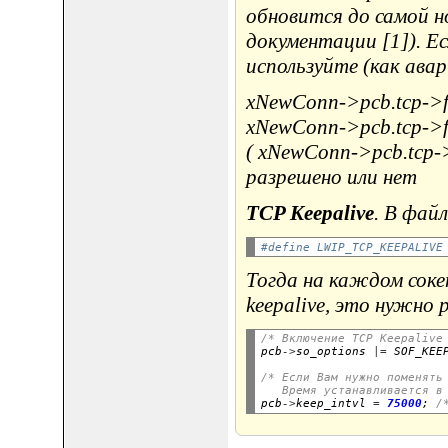
обновится до самой но
документации [1]). Е
используйте (как авар
xNewConn->pcb.tcp->
xNewConn->pcb.tcp->
( xNewConn->pcb.tcp-
разрешено или нет
TCP Keepalive
. В фай
#define LWIP_TCP_KEEPALIVE
Тогда на каждом сок
keepalive, это нужно
/* Включение TCP Keepalive

pcb
->
so_options 
|=
 SOF_KEE
/* Если Вам нужно поменять
   Время устанавливается в

pcb
->
keep_intvl 
=
75000
; 
/