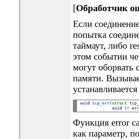
[
Обработчик о
Если соединение
попытка соедине
таймаут, либо re
этом событии че
могут оборвать 
памяти. Вызывае
устанавливаетс
void
tcp_err
(
struct
 tcp
void
 (
*
 er
Функция error c
как параметр, п