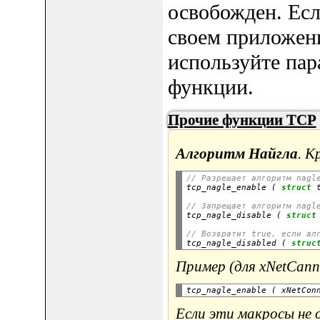
освобожден. Есл
своем приложени
используйте па
функции.
Прочие функции TCP
Алгоритм Найгла
. К
// Разрешает алгоритм nagl

tcp_nagle_enable ( 
struct
 
// Запрещает алгоритм nagl

tcp_nagle_disable ( 
struct
// Возвратит true, если ал

tcp_nagle_disabled ( 
struc
Пример (для xNetCann
tcp_nagle_enable ( xNetCon
Если эти макросы не 