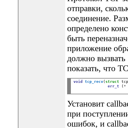
отправки, сколь
соединение. Раз
определено кон
быть переназнач
приложение обр
должно вызвать 
показать, что T
void
tcp_recv
(
struct
 tc
err_t
 (
*
Установит callb
при поступлени
ошибок, и callb