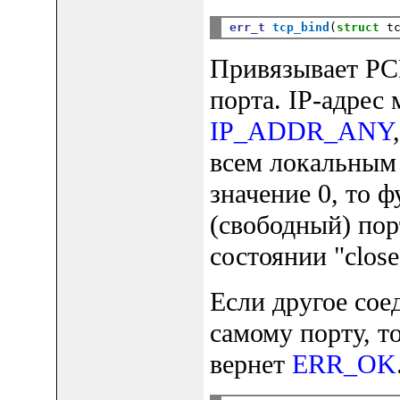
err_t
tcp_bind
(
struct
 t
Привязывает PCB
порта. IP-адрес
IP_ADDR_ANY
всем локальным 
значение 0, то 
(свободный) пор
состоянии "close
Если другое сое
самому порту, т
вернет
ERR_OK