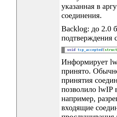
указанная в арг
соединения.
Backlog: до 2.0 
подтверждения 
void
tcp_accepted
(
struc
Информирует lwI
принято. Обычно
принятия соедине
позволило lwIP 
например, разр
входящие соедин
прослушивания (