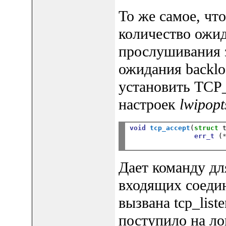
То же самое, что
количество ожи
прослушивания 
ожидания backlo
установить TC
настроек
lwipopt
void
tcp_accept
(
struct
 
err_t
 (
Дает команду д
входящих соеди
вызвана tcp_list
поступило на ло