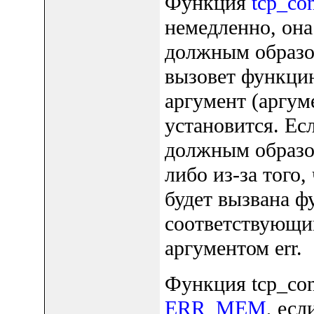
Функция
tcp_con
немедленно, она
должным образом
вызовет функци
аргумент (аргуме
установится. Ес
должным образом
либо из-за того,
будет вызвана ф
соответствующи
аргументом err.
Функция tcp_con
ERR_MEM
, есл