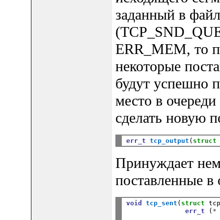
заданный в фай
(TCP_SND_QUEU
ERR_MEM, то пр
некоторые поста
будут успешно п
место в очереди
сделать новую п
err_t
tcp_output
(
struct
Принуждает нем
поставленные в 
void
tcp_sent
(
struct
 tc
err_t
 (
*