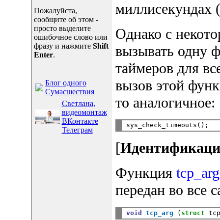
миллисекундах (
Пожалуйста,
сообщите об этом -
просто выделите
Однако с некото
ошибочное слово или
фразу и нажмите
Shift
вызывать одну ф
Enter
.
таймеров для вс
вызов этой функ
Блог одного
Сумасшествия
то аналогичное:
Светлана,
видеомонтаж
ВКонтакте
Телеграм
[
Идентификаци
Функция
tcp_arg
передан во все 
void
tcp_arg
 (
struct
 tc