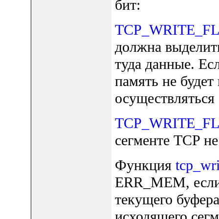
бит:
TCP_WRITE_F
должна выделить
туда данные. Есл
память не будет
осуществляться 
TCP_WRITE_F
сегменте TCP не
Функция
tcp_wri
ERR_MEM, если 
текущего буфера
исходящего сегм