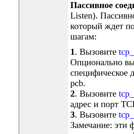
Пассивное соед
Listen). Пассивн
который ждет п
шагам:
1
. Вызовите
tcp
Опционально в
специфическое д
pcb.
2
. Вызовите
tcp
адрес и порт TC
3
. Вызовите
tcp_
Замечание: эти 