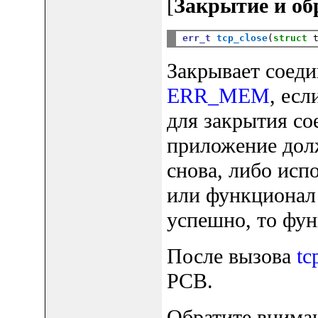
[
Закрытие и об
err_t
tcp_close
(
struct
 
Закрывает соеди
ERR_MEM
, ес
для закрытия со
приложение дол
снова, либо исп
или функционал 
успешно, то фу
После вызова
tc
PCB.
Обратите вниман