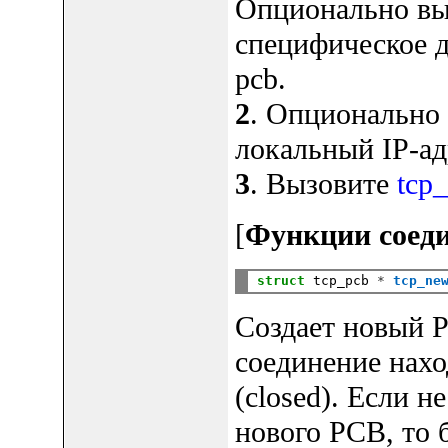
Опционально в
специфическое д
pcb.
2
. Опционально
локальный IP-ад
3
. Вызовите
tcp
[
Функции соед
struct
 tcp_pcb 
*
tcp_ne
Создает новый 
соединение нахо
(closed). Если н
нового PCB, то 