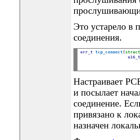
прослушивающий
Это устарело в 
соединения.
err_t
tcp_connect
(
struc
u16_
Настраивает PCB
и посылает нач
соединение. Есл
привязано к лока
назначен локаль