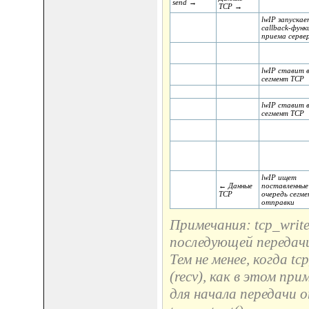
send →
TCP →
lwIP запускае
callback-фун
приема сервер
lwIP ставит в
сегмент TCP
lwIP ставит в
сегмент TCP
lwIP ищет
← Данные
поставленные
TCP
очередь сегме
отправки
Примечания: tcp_writ
последующей передачи
Тем не менее, когда t
(recv), как в этом пр
для начала передачи 