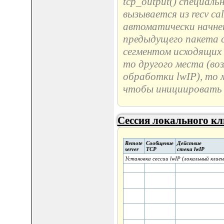
tcp_output() специаль
вызывается из recv cal
автоматически начнет
предыдущего пакета с
сегментом исходящих д
то другого места (во
обработки lwIP), то 
чтобы инициировать 
Сессия локального кл
Remote
Сообщение
Действие
server
TCP
стека lwIP
Установка сессии lwIP (локальный клиен