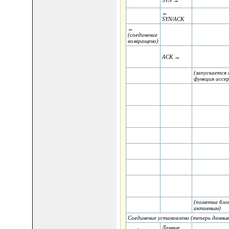
←
SYN/ACK
←
(соединение
возвращено)
ACK →
(запускается 
функция acce
(пометка бло
активным)
Соединение установлено (теперь данны
Данные