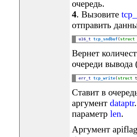
очередь.
4
. Вызовите
tcp_
отправить данны
u16_t
tcp_sndbuf
(
struct
Вернет количест
очереди вывода (
err_t
tcp_write
(
struct
 
Ставит в очеред
аргумент
dataptr
параметр
len
.
Аргумент apifla