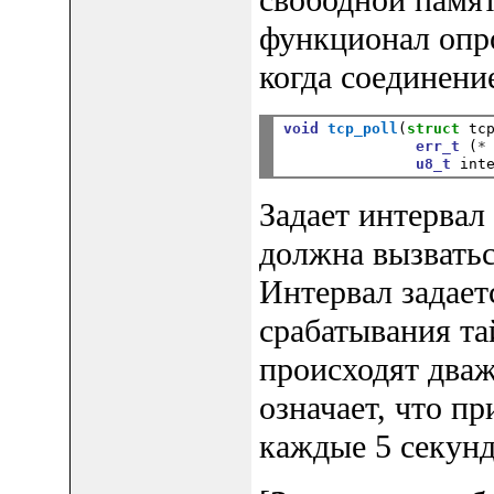
свободной памят
функционал опрос
когда соединени
void
tcp_poll
(
struct
 tc
err_t
 (
*
u8_t
Задает интервал
должна вызватьс
Интервал задает
срабатывания та
происходят дваж
означает, что п
каждые 5 секунд