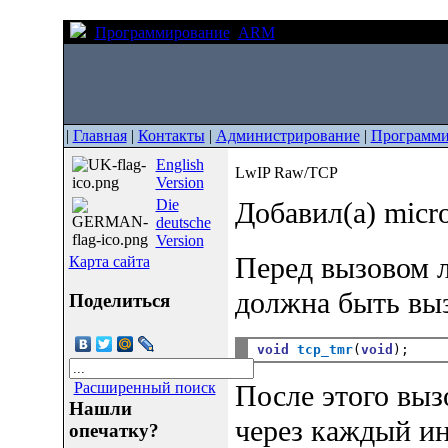
Программирование
ARM
LwIP Raw/TCP
|
Главная
|
Контакты
|
Администрирование
|
Программи
English
LwIP Raw/TCP
Version
Die
Добавил(а) micr
deutsche
Version
Перед вызовом 
Карта сайта
должна быть вы
Поделиться
void
tcp_tmr
(
void
После этого выз
Расширенный поиск
Нашли
через каждый 
опечатку?