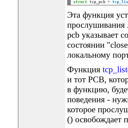
struct
 tcp_pcb 
*
tcp_li
Эта функция уст
прослушивания 
pcb указывает с
состоянии "clos
локальному пор
Функция
tcp_lis
и тот PCB, кото
в функцию, буде
поведения - нуж
которое прослуш
() освобождает 