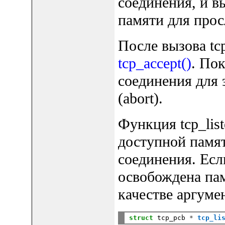
соединения, и 
памяти для про
После вызова tcp
tcp_accept()
. Пок
соединения для 
(abort).
Функция tcp_lis
доступной памя
соединения. Есл
освобождена пам
качестве аргумен
struct
 tcp_pcb 
*
tcp_li