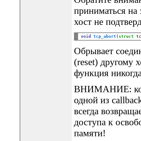
приниматься на 
хост не подтвер
void
tcp_abort
(
struct
 t
Обрывает соеди
(reset) другому 
функция никогда
ВНИМАНИЕ: когд
одной из callba
всегда возвраща
доступа к освоб
памяти!