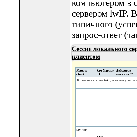
компьютером в с
сервером lwIP. 
типичного (успе
запрос-ответ (т
Сессия локального се
клиентом
Remote
Сообщение
Действие
client
TCP
стека lwIP
Установка сессии lwIP, сетевой удаленны
connect →
SYN →