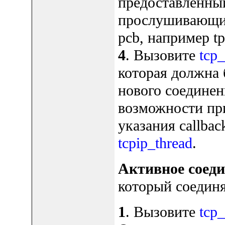
предоставленный
прослушивающий 
pcb, например tpc
4
. Вызовите
tcp_
которая должна 
нового соединен
возможности при
указания callbac
tcpip_thread
.
Активное соед
который соединя
1
. Вызовите
tcp