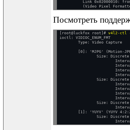
          Link 0x02000010: fro
Посмотреть поддерж
[root@luckfox root]# 
v4l2-ctl 
ioctl: VIDIOC_ENUM_FMT

        Type: Video Capture
        [0]: 'MJPG' (Motion-JPE
                Size: Discrete 
                        Interv
                        Interv
                        Interv
                        Interv
                Size: Discrete 
                        Interv
                        Interv
                        Interv
                        Interv
                Size: Discrete 
                        Interv
        [1]: 'YUYV' (YUYV 4:2:2
                Size: Discrete 