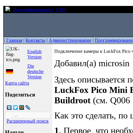
Программирование
ARM
Подключение камеры к LuckFox
|
Главная
|
Контакты
|
Администрирование
|
Программировани
Подключение камеры к LuckFox Pico 
English
Version
Добавил(а) microsin
Die
deutsche
Version
Здесь описывается 
Карта сайта
LuckFox Pico Mini 
Поделиться
Buildroot
(см. Q006 [
Как это сделать, по 
Расширенный поиск
1
. Первое, что необ
Нашли