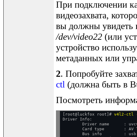
При подключении ка
видеозахвата, котор
вы должны увидеть 
/dev/video22
(или уст
устройство использу
метаданных или упр
2
. Попробуйте захв
ctl
(должна быть в Bu
Посмотреть информа
[root@luckfox root]# 
v4l2-ctl 
Driver Info:

        Driver name      : uvcv
        Card type        : AV 
        Bus info         : usb