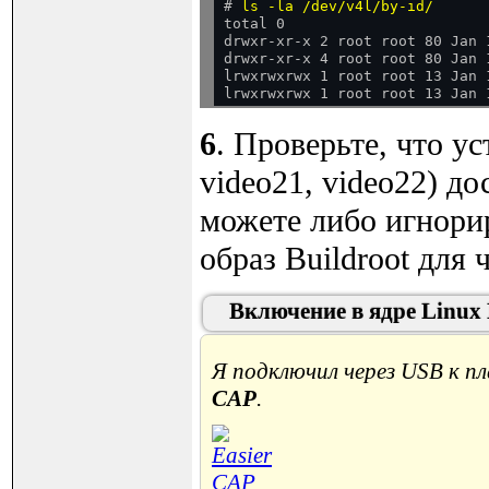
# 
ls -la /dev/v4l/by-id/
total 0

drwxr-xr-x 2 root root 80 Jan 1
drwxr-xr-x 4 root root 80 Jan 1
lrwxrwxrwx 1 root root 13 Jan 
6
. Проверьте, что у
video21, video22) д
можете либо игнорир
образ Buildroot для 
Включение в ядре Linux 
Я подключил через USB к п
CAP
.