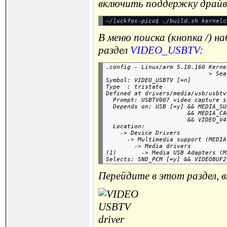
включить поддержку драйв
В меню поиска (кнопка /) 
раздел
VIDEO_USBTV
:
.config - Linux/arm 5.10.160 Kerne
                             > Sea
Symbol: VIDEO_USBTV [=n]

Type  : tristate

Defined at drivers/media/usb/usbtv
  Prompt: USBTV007 video capture s
  Depends on: USB [=y] && MEDIA_SU
                       && MEDIA_CA
                       && VIDEO_V4
  Location:

    -> Device Drivers

      -> Multimedia support (MEDIA
        -> Media drivers

(1)       -> Media USB Adapters (M
Перейдите в этот раздел, в