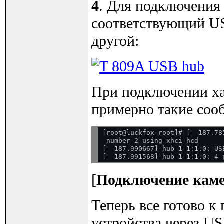
4
. Для подключения
соответствующий US
другой:
При подключении ха
примерно такие соо
[root@luckfox root]# [  187.78
 number 2 using xhci-hcd

[  187.990667] hub 1-1:1.0: USB
[
Подключение кам
Теперь все готово к
устройства через US