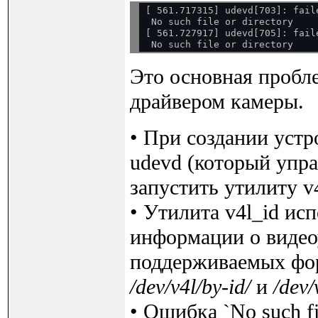
[ 561.717315] udevd[703]: fail
 No such file or directory

[ 561.727917] udevd[705]: fail
Это основная пробле
драйвером камеры.
• При создании уст
udevd (который упр
запустить утилиту v4
• Утилита v4l_id ис
информации о видео
поддерживаемых фор
/dev/v4l/by-id/
и
/dev/
• Ошибка `No such fil