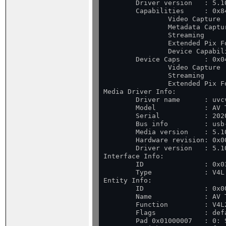
        Driver version   : 5.10
        Capabilities     : 0x84
                Video Capture

                Metadata Captur
                Streaming

                Extended Pix Fo
                Device Capabili
        Device Caps      : 0x04
                Video Capture

                Streaming

                Extended Pix Fo
Media Driver Info:

        Driver name      : uvcv
        Model            : AV 
        Serial           : 2020
        Bus info         : usb
        Media version    : 5.10
        Hardware revision: 0x00
        Driver version   : 5.10
Interface Info:

        ID               : 0x03
        Type             : V4L 
Entity Info:

        ID               : 0x00
        Name             : AV 
        Function         : V4L2
        Flags            : defa
        Pad 0x01000007   : 0: S