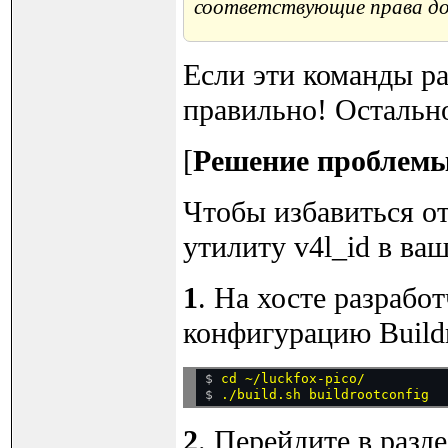
соответствующие права д
Если эти команды р
правильно! Остальн
[
Решение проблемы 
Чтобы избавиться от
утилиту v4l_id в ваш
1
. На хосте разрабо
конфигурацию Buildr
$ 
cd ~/luckfox-pico/
$ 
2
. Перейдите в разде