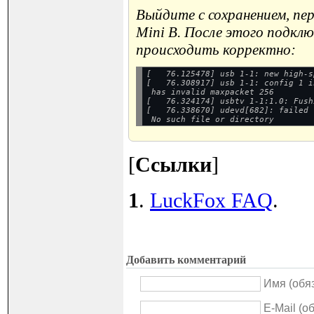
Выйдите с сохранением, пе
Mini B. После этого подкл
происходить корректно:
[   76.125478] usb 1-1: new high-s
[   76.308917] usb 1-1: config 1 i
 has invalid maxpacket 256

[   76.324174] usbtv 1-1:1.0: Fush
[   76.338670] udevd[682]: failed 
[
Ссылки
]
1
.
LuckFox FAQ
.
Добавить комментарий
Имя (обя
E-Mail (о