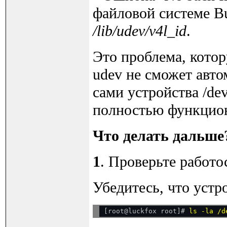
файловой системе Bu
/lib/udev/v4l_id
.
Это проблема, котор
udev не сможет авто
сами устройства /dev
полностью функцио
Что делать дальше
1
. Проверьте работо
Убедитесь, что устр
[root@luckfox root]# 