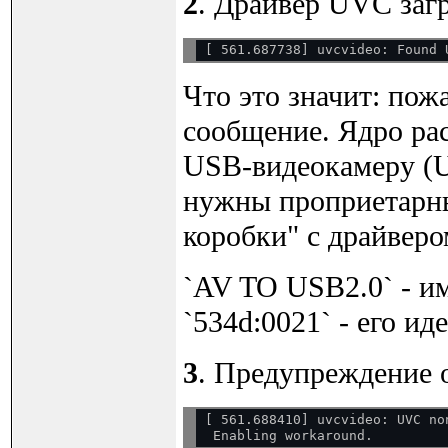
2
. Драйвер UVC заг
Что это значит: пож
сообщение. Ядро ра
USB-видеокамеру (UV
нужны проприетарные
коробки" с драйвером
`AV TO USB2.0` - им
`534d:0021` - его и
3
. Предупреждение 
[ 561.688410] uvcvideo: UVC no