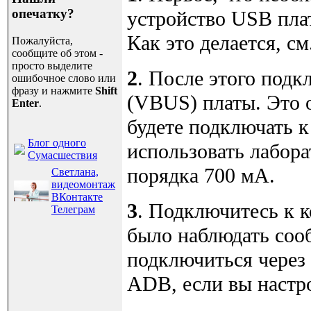
опечатку?
устройство USB пла
Как это делается, см
Пожалуйста,
сообщите об этом -
просто выделите
2
. После этого подк
ошибочное слово или
фразу и нажмите
Shift
(VBUS) платы. Это 
Enter
.
будете подключать к
Блог одного
использовать лабор
Сумасшествия
порядка 700 мА.
Светлана,
видеомонтаж
ВКонтакте
3
. Подключитесь к к
Телеграм
было наблюдать соо
подключиться через 
ADB, если вы настро