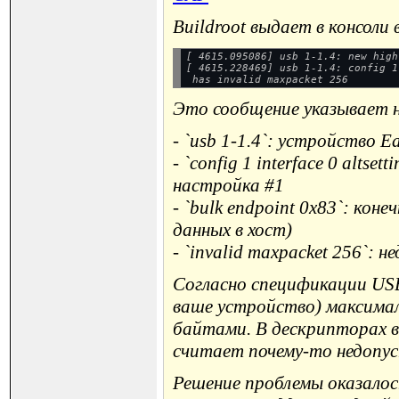
Buildroot выдает в консоли
[ 4615.095086] usb 1-1.4: new high
[ 4615.228469] usb 1-1.4: config 1
Это сообщение указывает 
- `usb 1-1.4`: устройство E
- `config 1 interface 0 alts
настройка #1
- `bulk endpoint 0x83`: ко
данных в хост)
- `invalid maxpacket 256`:
Согласно спецификации USB
ваше устройство) максима
байтами. В дескрипторах в
считает почему-то недопу
Решение проблемы оказалос