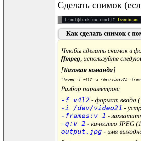
Сделать снимок (есл
[root@luckfox root]# 
Как сделать снимок с 
Чтобы сделать снимок в 
ffmpeg
, используйте следу
[
Базовая команда
]
ffmpeg -f v4l2 -
i
 /dev/video21 -fram
Разбор параметров:
-f v4l2
- формат ввода (
-i /dev/video21
- уст
-frames:v 1
- захватить
-q:v 2
- качество JPEG (1-
output.jpg
- имя выходн