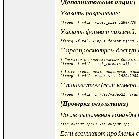
[
Дополнительные опции
]
Указать разрешение:
ffmpeg -f v4l2 -video_size 
1280
x720 
Указать формат пикселей:
ffmpeg -f v4l2 -input_format mjpeg -
С предпросмотром доступн
# Посмотреть поддерживаемые форматы 

ffmpeg -f v4l2 -list_formats all -i 
# Затем использовать подходящие пара

ffmpeg -f v4l2 -video_size 
1920
x1080
С таймаутом (если камера 
ffmpeg -f v4l2 -i 
/dev/
video21 -
fram
[
Проверка результата
]
После выполнения команды 
file
 output.jpg
ls
 -
la
Если возникают проблемы с 