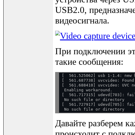
USB2.0, предназнач
видеосигнала.
При подключении эт
такие сообщения:
[  561.525062] usb 1-1.4: new 
[  561.687738] uvcvideo: Found
[  561.688410] uvcvideo: UVC n
 Enabling workaround.

[  561.717315] udevd[703]: fai
 No such file or directory

[  561.727917] udevd[705]: fai
Давайте разберем ка
происходит с подкл