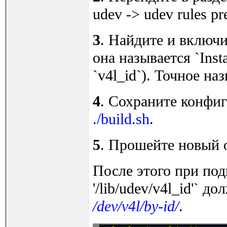
udev -> udev rules pre
3
. Найдите и включи
она называется `Insta
`v4l_id`). Точное на
4
. Сохраните конфи
./build.sh
.
5
. Прошейте новый о
После этого при под
'/lib/udev/v4l_id'` 
/dev/v4l/by-id/
.