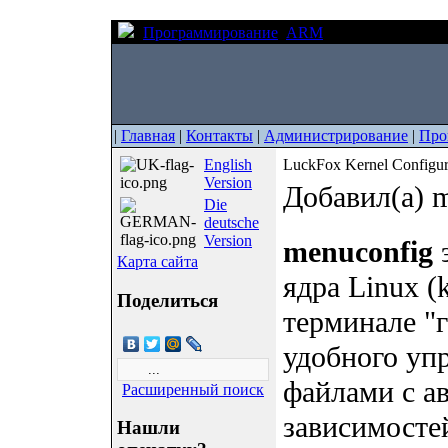
Программирование
ARM
LuckFox Kernel C
|
Главная
|
Контакты
|
Администрирование
|
Про
English
LuckFox Kernel Configur
Version
Добавил(а) m
Die
deutsche
Version
menuconfig
э
Карта сайта
ядра Linux (
Поделиться
терминале "
удобного уп
файлами с а
Расширенный поиск
зависимосте
Нашли