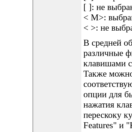
[ ]: не выбр
< M>: выбра
< >: не выбр
В средней о
различные ф
клавишами с
Также можно
соответству
опции для б
нажатия кла
перескоку к
Features" и "