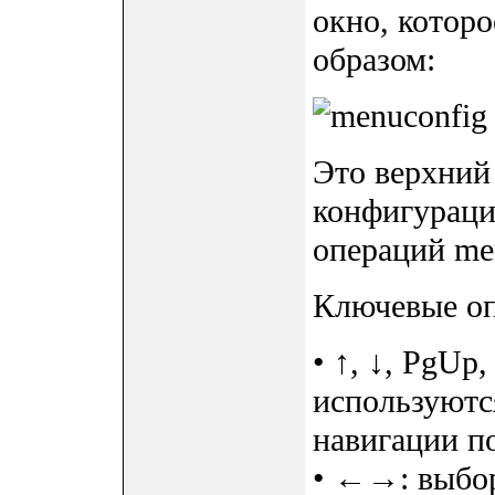
окно, котор
образом:
Это верхний
конфигураци
операций men
Ключевые оп
• ↑, ↓, PgUp
используютс
навигации п
• ←→: выбор 