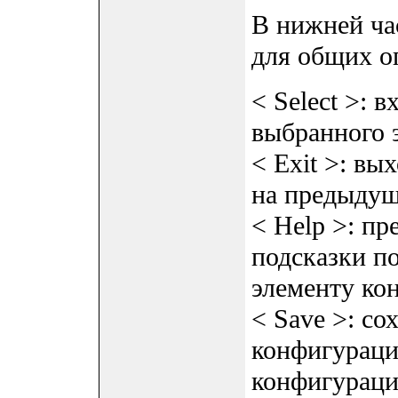
В нижней ча
для общих о
< Select >: 
выбранного 
< Exit >: вы
на предыдущ
< Help >: п
подсказки п
элементу ко
< Save >: с
конфигураци
конфигураци