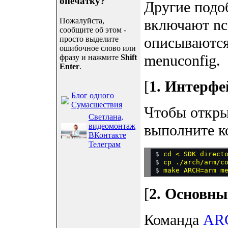
опечатку?
Другие подо
Пожалуйста,
включают nco
сообщите об этом -
описываются
просто выделите
ошибочное слово или
menuconfig.
фразу и нажмите
Shift
Enter
.
[
1. Интерфе
Блог одного
Сумасшествия
Чтобы откры
Светлана,
видеомонтаж
выполните к
ВКонтакте
Телеграм
$ 
cd < SDK direct
$ 
cp ./arch/arm/c
$ 
[
2. Основны
Команда
ARC