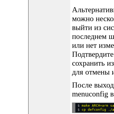
Альтернатив
можно неско
выйти из си
последнем ша
или нет изм
Подтвердите 
сохранить и
для отмены 
После выход
menuconfig 
$ 
make ARCH=arm s
$ 