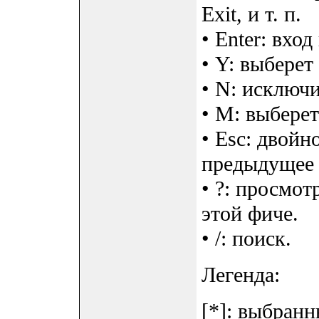
Exit, и т. п.
• Enter: вхо
• Y: выберет
• N: исключи
• M: выберет
• Esc: двойн
предыдущее
• ?: просмо
этой фиче.
• /: поиск.
Легенда:
[*]: выбранн