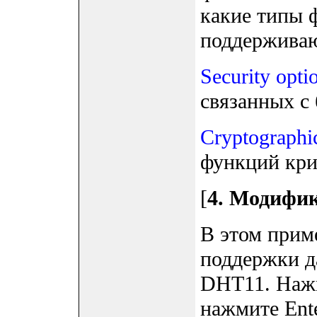
какие типы 
поддерживаю
Security opti
связанных с 
Cryptographi
функций крип
[
4. Модифи
В этом прим
поддержки д
DHT11. Нажм
нажмите Ente