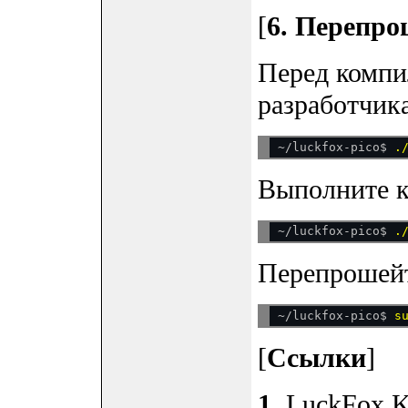
[
6. Перепро
Перед компи
разработчика
~/luckfox-pico$ 
Выполните 
~/luckfox-pico$ 
Перепрошейт
~/luckfox-pico$ 
[
Ссылки
]
1
. LuckFox K