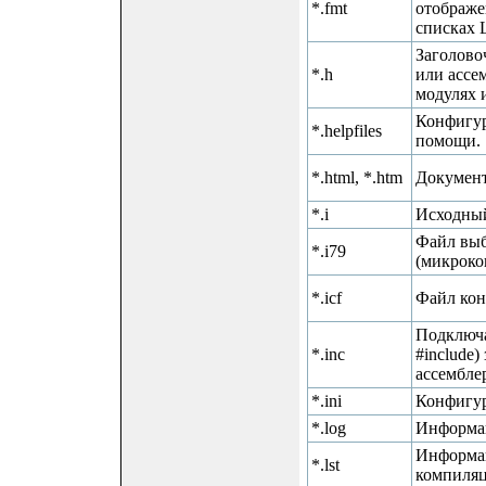
*.fmt
отображе
списках L
Заголово
*.h
или ассе
модулях 
Конфигу
*.helpfiles
помощи.
*.html, *.htm
Докумен
*.i
Исходный
Файл выб
*.i79
(микроко
*.icf
Файл кон
Подключ
*.inc
#include
ассембле
*.ini
Конфигур
*.log
Информац
Информа
*.lst
компиляц