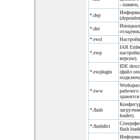
- памяти,
Информац
*.dep
(dependen
Инициал
*.dni
отладчик
*.ewd
Настройк
IAR Embe
*.ewp
настройк
версии).
IDE descri
*.ewplugin
(файл оп
подключа
Workspace
*.eww
рабочего
хранится
Конфигу
*.flash
загрузчик
loader).
Специфик
*.flashdict
flash loade
Информа