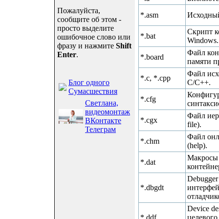
Пожалуйста,
*.asm
Исходный
сообщите об этом -
просто выделите
Скрипт к
*.bat
ошибочное слово или
Windows.
фразу и нажмите
Shift
Файл кон
Enter
.
*.board
памяти пр
Файл исх
*.c, *.cpp
Блог одного
C/C++.
Сумасшествия
Конфигур
*.cfg
Светлана,
синтакси
видеомонтаж
Файл иера
*.cgx
ВКонтакте
file).
Телеграм
Файл он
*.chm
(help).
Макросы 
*.dat
контейне
Debugger 
*.dbgdt
интерфей
отладчик
Device de
*.ddf
целевого