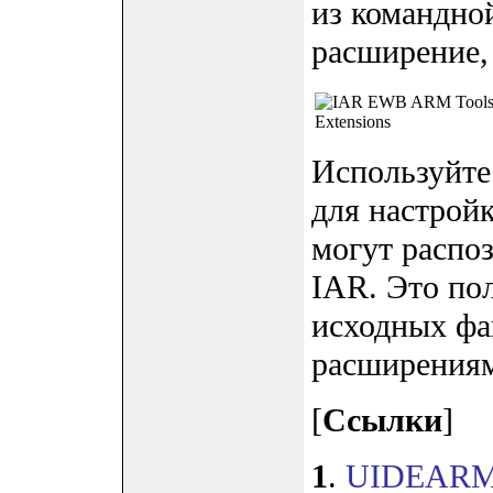
из командной
расширение, 
Используйте 
для настрой
могут распо
IAR. Это пол
исходных фа
расширения
[
Ссылки
]
1
.
UIDEARM-4