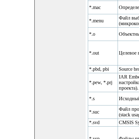
*.mac
Определе
Файл выб
*.menu
(микроко
*.o
Объектны
*.out
Целевое 
*.pbd, pbi
Source br
IAR Embe
*.pew, *.prj
настройк
проекта).
*.s
Исходный
Файл про
*.suc
(stack usa
*.svd
CMSIS Sy
*.vsp
Файлы пр