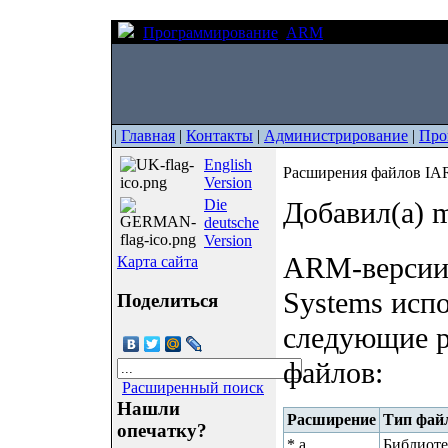
Программирование
ARM
Расширения фай
|
Главная
|
Контакты
|
Администрирование
|
Про
English
Расширения файлов IA
Version
Die
Добавил(а) m
deutsche
Version
ARM-версии 
Карта сайта
Systems исп
Поделиться
следующие р
файлов:
Расширенный поиск
Нашли
Расширение
Тип фай
опечатку?
*.a
Библиоте