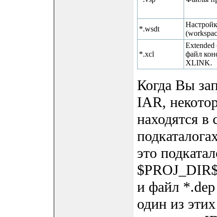
Настройк
*.wsdt
(workspace
Extended
*.xcl
файл кон
XLINK.
Когда Вы зап
IAR, некото
находятся в
подкаталога
это подката
$PROJ_DIR$\
и файл *.de
один из этих