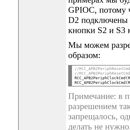
GPIOC, потому ч
D2 подключены 
кнопки S2 и S3 
Мы можем разре
образом:
//RCC_APB2PeriphResetCm
//RCC_APB2PeriphResetCm

RCC_APB2PeriphClockCmd(
Примечание: в 
разрешением так
запрещалось, одн
делать не нужно