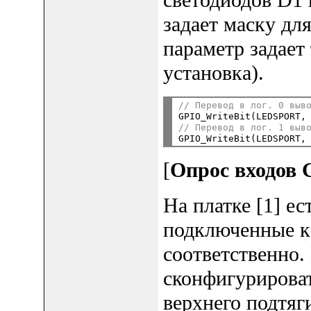
задает маску дл
параметр задает
установка).
// Перевод в лог. 0 выв

GPIO_WriteBit(LEDSPORT,
// Перевод в лог. 1 выв

GPIO_WriteBit(LEDSPORT,
[
Опрос входов 
На платке [1] ес
подключенные к
соответственно.
сконфигурироват
верхнего подтяг