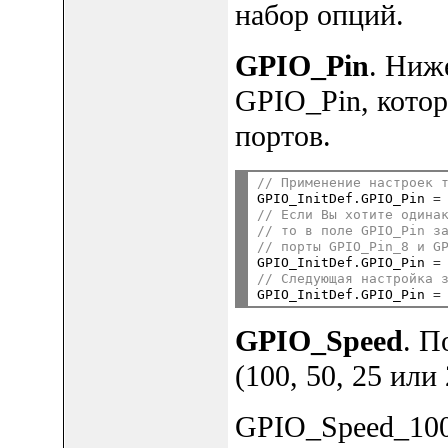
набор опций.
GPIO_Pin
. Ниж
GPIO_Pin, кото
портов.
// Применение настроек 

GPIO_InitDef.GPIO_Pin 
=
// Если Вы хотите одина
// то в поле GPIO_Pin з
// порты GPIO_Pin_8 и G

GPIO_InitDef.GPIO_Pin 
=
// Следующая настройка 

GPIO_InitDef.GPIO_Pin 
=
GPIO_Speed
. П
(100, 50, 25 или
GPIO_Speed_1