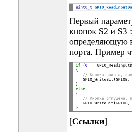
uint8_t
GPIO_ReadInputD
Первый параметр
кнопок S2 и S3 
определяющую 
порта. Пример ч
if
 (
0
==
 GPIO_ReadInputD
{

// Кнопка нажата, за
   GPIO_WriteBit(GPIOB, 
}
else

{

// Кнопка отпущена, 
   GPIO_WriteBit(GPIOB, 
[
Ссылки
]