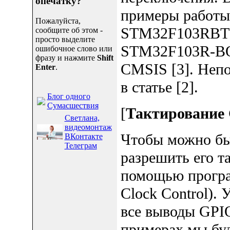
опечатку?
примеры работы
Пожалуйста,
STM32F103RBT6 
сообщите об этом -
просто выделите
STM32F103R-BO
ошибочное слово или
фразу и нажмите
Shift
CMSIS [3]. Неп
Enter
.
в статье [2].
Блог одного
Сумасшествия
[
Тактирование
Светлана,
видеомонтаж
Чтобы можно бы
ВКонтакте
Телеграм
разрешить его т
помощью програ
Clock Control)
все выводы GPI
примерах мы бу