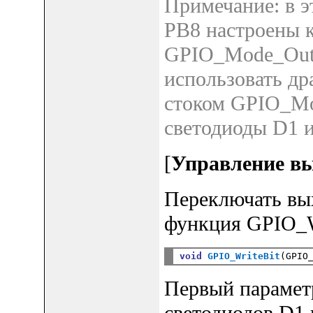
Примечание: в э
PB8 настроены 
GPIO_Mode_Out_
использовать др
стоком GPIO_Mo
светодиоды D1 и
[
Управление в
Переключать выхо
функция GPIO_W
void
GPIO_WriteBit
(GPIO
Первый параметр
светодиодов D1 