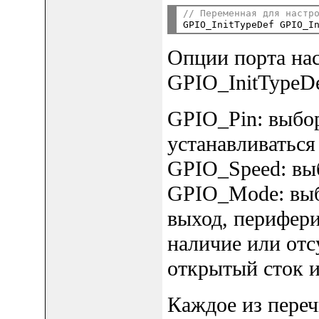
// Переменная для настр
Опции порта нас
GPIO_InitTypeDe
GPIO_Pin: выбор
устанавливаться
GPIO_Speed: выб
GPIO_Mode: выб
выход, перифер
наличие или отс
открытый сток и
Каждое из пере