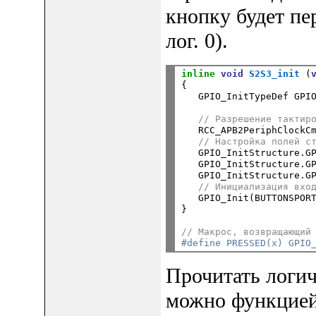
кнопку будет пер
лог. 0).
inline
void
S2S3_init
 (
{

   GPIO_InitTypeDef GPIO
// Разрешение тактир
   RCC_APB2PeriphClockCm
// Настройка полей с
   GPIO_InitStructure.G
   GPIO_InitStructure.G
   GPIO_InitStructure.G
// Инициализация вхо
   GPIO_Init(BUTTONSPOR
}
// Макрос, возвращающий
#define PRESSED(x) GPIO
Прочитать логич
можно функцией