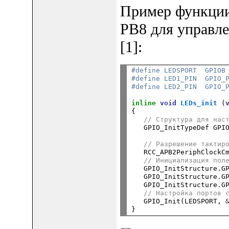
Пример функции,
PB8 для управле
[1]:
#define LEDSPORT  GPIOB
#define LED1_PIN  GPIO_
#define LED2_PIN  GPIO_
inline
void
LEDs_init
 (
{

// Структура для нас
   GPIO_InitTypeDef GPIO
// Разрешение тактир
   RCC_APB2PeriphClockCm
// Инициализация пол
   GPIO_InitStructure.G
   GPIO_InitStructure.G
   GPIO_InitStructure.G
// Настройка портов 
   GPIO_Init(LEDSPORT, 