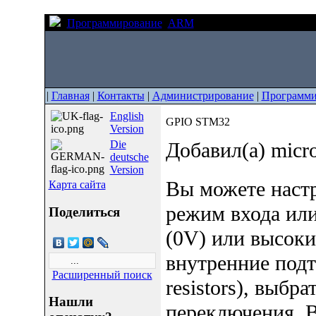
Программирование
ARM
GPIO STM32
|
Главная
|
Контакты
|
Администрирование
|
Программи
English
GPIO STM32
Version
Die
Добавил(а) micr
deutsche
Version
Вы можете наст
Карта сайта
режим входа или
Поделиться
(0V) или высоки
внутренние подт
Расширенный поиск
resistors), выбр
Нашли
переключения. В