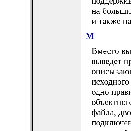
поддержив
на больши
и также н
-M
Вместо вы
выведет п
описывающ
исходного
одно прав
объектног
файла, дво
подключен