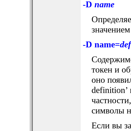
-D
name
Определя
значением
-D name=
def
Содержи
токен и об
оно появил
definition
частности
символы н
Если вы з