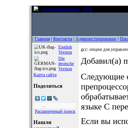
Программирование
ARM
gcc: опции для 
|
Главная
|
Контакты
|
Администрирование
|
Про
English
gcc: опции для управл
Version
Die
Добавил(а) m
deutsche
Version
Следующие 
Карта сайта
препроцессо
Поделиться
обрабатывае
языке C пер
Расширенный поиск
Если вы исп
Нашли