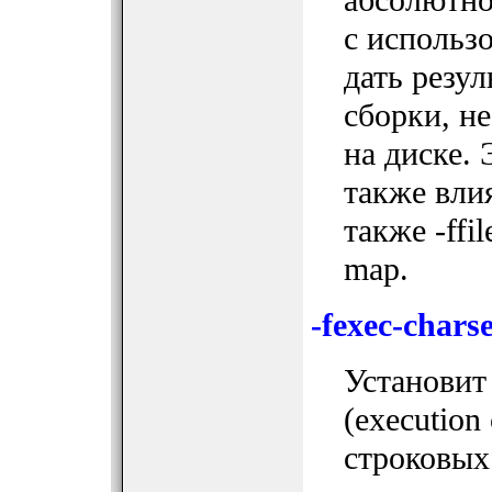
с использо
дать резу
сборки, н
на диске.
также влия
также -ffil
map.
-fexec-chars
Установит
(execution
строковых