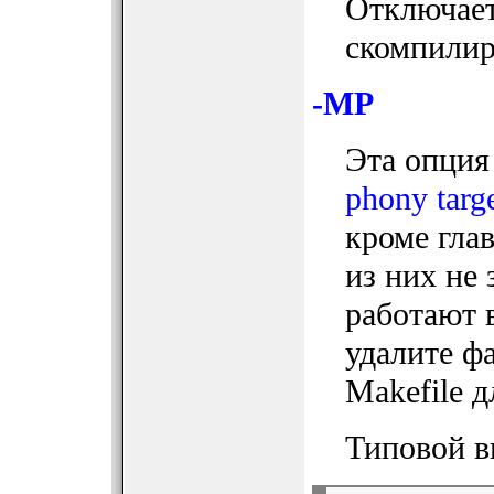
Отключает
скомпилир
-MP
Эта опция
phony targ
кроме глав
из них не 
работают 
удалите ф
Makefile 
Типовой в