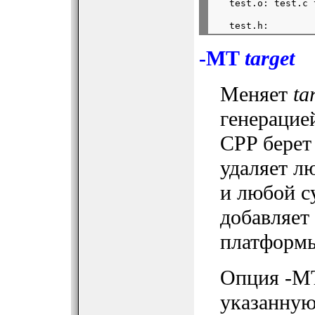
-MT
target
Меняет
ta
генерацие
CPP берет
удаляет л
и любой с
добавляет
платформы
Опция -M
указанную