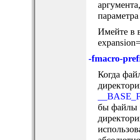
аргумента
параметра
Имейте в в
expansion
-fmacro-pre
Когда фай
директор
__BASE_F
бы файлы 
директор
использов
абсолютно