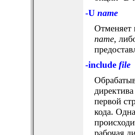
-U
name
Отменяет 
name
, либ
предостав
-include
file
Обрабаты
директива 
первой ст
кода. Одн
происходи
рабочая д