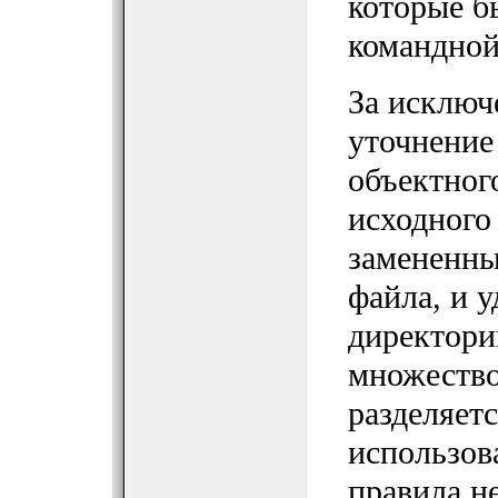
которые б
командной 
За исключ
уточнение
объектног
исходного
замененны
файла, и 
директори
множество
разделяетс
использова
правила н