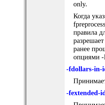
only.
Когда указ
fpreproce
правила дл
разрешает
ранее про
опциями -E
-fdollars-in-i
Принимает
-fextended-id
Принимает