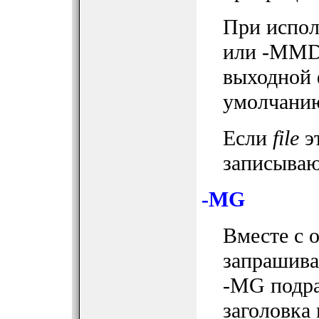
При испол
или -MMD,
выходной 
умолчани
Если
file
эт
записывают
-MG
Вместе с о
запрашива
-MG подра
заголовка