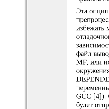
Эта опция
препроцес
избежать 
отладочно
зависимос
файл выво
MF, или и
окружения
DEPENDEN
переменны
GCC [4]).
будет отп