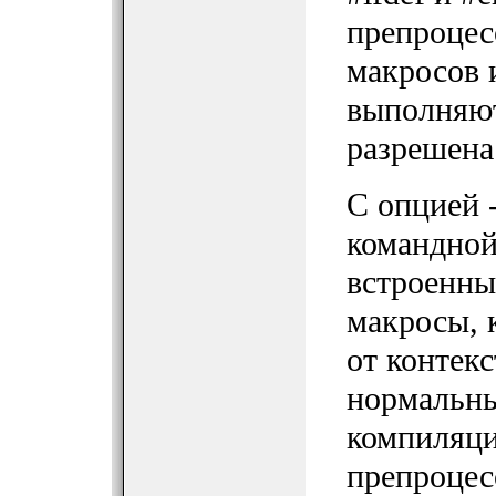
препроцес
макросов 
выполняют
разрешена
С опцией 
командной
встроенны
макросы, 
от контек
нормальны
компиляци
препроцесс