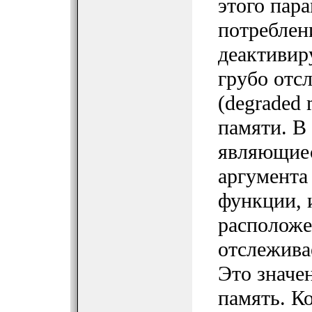
этого пар
потреблен
деактивиру
грубо отс
(degraded
памяти. В
являющиес
аргумента
функции, 
расположе
отслежива
Это значе
память. Ко