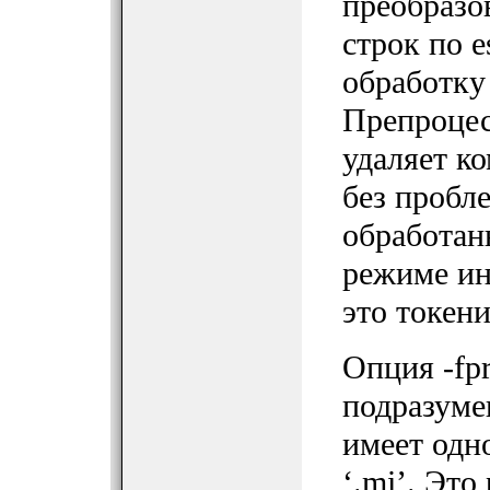
преобразо
строк по 
обработку
Препроцес
удаляет к
без пробл
обработан
режиме ин
это токен
Опция -fpr
подразуме
имеет одно
‘.mi’. Эт