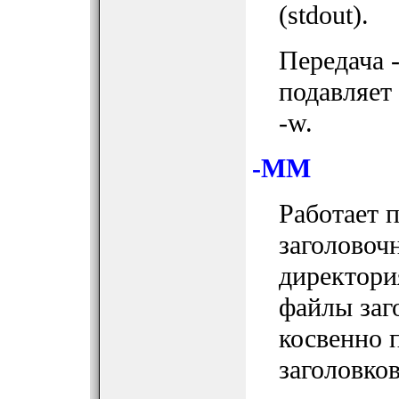
(stdout).
Передача 
подавляет
-w.
-MM
Работает 
заголовоч
директори
файлы заг
косвенно 
заголовков