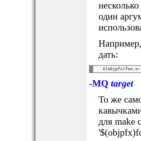
нескольк
один аргу
использов
Например, 
дать:
$(
objpfx
)
-MQ
target
То же само
кавычкам
для make 
'$(objpfx)f