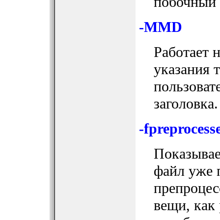
побочный 
-MMD
Работает 
указания 
пользоват
заголовка.
-fpreprocess
Показывае
файл уже 
препроцес
вещи, как