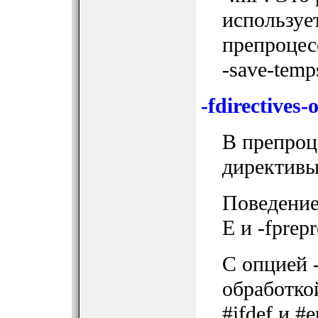
используе
препроцес
-save-temp
-fdirectives-
В препроц
директивы
Поведение
E и -fprep
С опцией 
обработкой
#ifdef и #