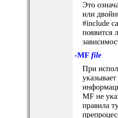
Это означ
или двойн
#include с
появится 
зависимос
-MF
file
При испол
указывает 
информаци
MF не ука
правила ту
препроцес