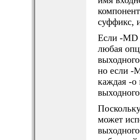
компонент
суффикс, и
Если -MD и
любая опц
выходного
но если -M
каждая -o
выходного
Поскольку
может исп
выходного