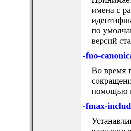
имена с р
идентифик
по умолча
версий ста
-fno-canonic
Во время 
сокращени
помощью 
-fmax-inclu
Устанавли
вложенных