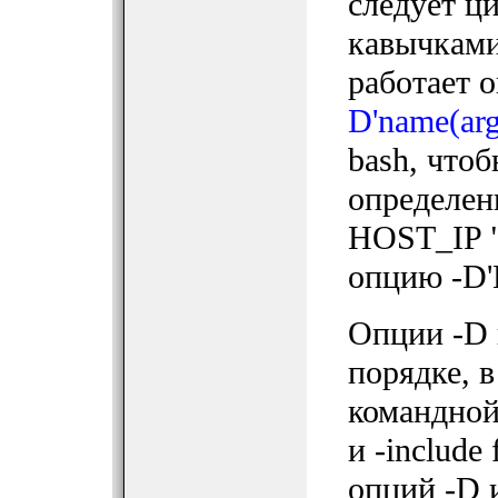
следует ц
кавычками
работает 
D'name(arg
bash, что
определени
HOST_IP "
опцию -D'
Опции -D 
порядке, 
командной 
и -include
опций -D 