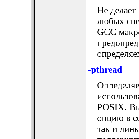
Не делает
любых спе
GCC макро
предопред
определя
-pthread
Определяе
использов
POSIX. Вы
опцию в с
так и лин