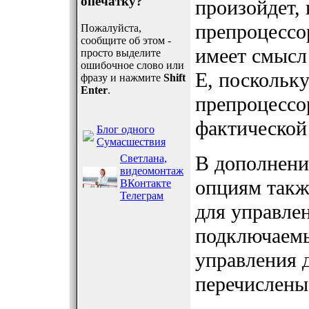
опечатку?
произойдет,
препроцессо
Пожалуйста,
сообщите об этом -
имеет смысл 
просто выделите
ошибочное слово или
E, поскольк
фразу и нажмите
Shift
Enter
.
препроцессо
фактической
Блог одного
Сумасшествия
В дополнени
Светлана,
видеомонтаж
опциям такж
ВКонтакте
Телеграм
для управле
подключаемы
управления 
перечислены 