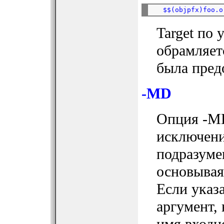
$$(objpfx)foo.o
Target по
обрамляет
была пред
-MD
Опция -MD
исключени
подразумев
основываяс
Если указа
аргумент, 
имя входн