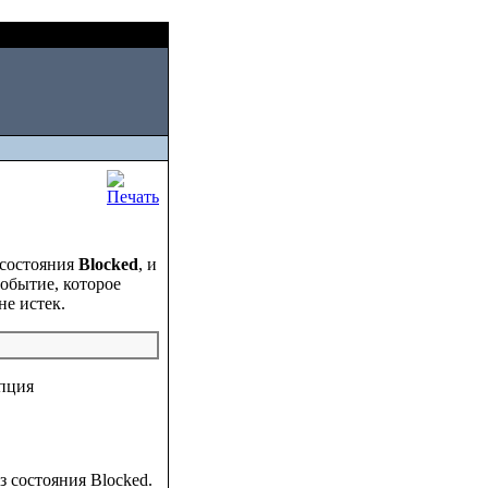
Sat, August 08 2026
 состояния
Blocked
, и
событие, которое
не истек.
опция
 состояния Blocked.