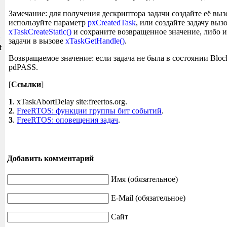
Замечание: для получения дескриптора задачи создайте её вы
используйте параметр
pxCreatedTask
, или создайте задачу выз
xTaskCreateStatic()
и сохраните возвращенное значение, либо 
и
задачи в вызове
xTaskGetHandle()
.
t
Возвращаемое значение: если задача не была в состоянии Bloc
pdPASS.
[
Ссылки
]
1
. xTaskAbortDelay site:freertos.org.
2
.
FreeRTOS: функции группы бит событий
.
3
.
FreeRTOS: оповещения задач
.
Добавить комментарий
Имя (обязательное)
E-Mail (обязательное)
Сайт