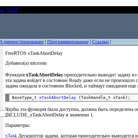
ие
ARM
FreeRTOS xTaskAbortDelay
Администрирование
|
Программирование
|
Ссылки
|
FreeRTOS xTaskAbortDelay
Добавил(а) microsin
Функция
xTaskAbortDelay
принудительно выводит задачу из
эта задача войдет в состояние Ready даже если не произошло 
задача ожидала в состоянии Blocked, и таймаут ожидания еще 
BaseType_t 
xTaskAbortDelay
Чтобы эта функция была доступна, должна быть определена 
INCLUDE_xTaskAbortDelay в значении 1.
Параметры:
xTask
Дескриптор задачи, которая принудительно выводится из