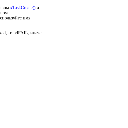
зовом
xTaskCreate()
и
овом
используйте имя
ked, то pdFAIL, иначе