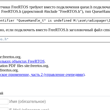
отчики FreeRTOS требуют вместо подключения queue.h подключать
FreeRTOS.h (директивой #include "FreeRTOS.h"), тип QueueHandl
о, если подключить вместо FreeRTOS.h заголовочный файл cmsi
os.h"
:freertos.org.
ольких объектах FreeRTOS
.
on PDF files site:freertos.org.
reertos.org.
ское применение, часть 2 (управление очередями)
.
ий
Имя (обязательное)