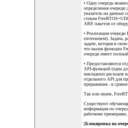
• Одну очередь можно
определения очереди 
указатель на данные с
стеком FreeRTOS+UDP,
ARP, пакетов от обору
• Реализация очереди 
environment). Задача,
задаче, которая в св
что вызов функции Fr
очереди имеет полный
• Предоставляются от
API-функций (одна для
накладных расходов на
отдельного API для пр
прерывания - в сравн
Так или иначе, FreeRT
Существуют обучающие 
информация по очеред
рабочими примерами, 
[
Блокировка на очер