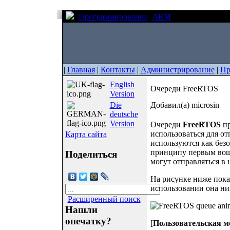
Программирование
ARM
Очереди FreeR
|
Главная
|
Контакты
|
Администрирование
|
Пр
English
Очереди FreeRTOS
Version
Die
Добавил(а) microsin
deutsche
Version
Очереди
FreeRTOS
пр
использоваться для о
Карта сайта
используются как безоп
принципу первым воше
Поделиться
могут отправляться в 
На рисунке ниже показ
использовании она ник
Расширенный поиск
Нашли
опечатку?
[
Пользовательская м