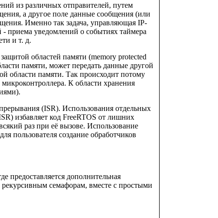
ений из различных отправителей, путем
щения, а другое поле данные сообщения (или
щения. Именно так задача, управляющая IP-
й - приема уведомлений о событиях таймера
и и т. д.
 защитой областей памяти (memory protected
бласти памяти, может передать данные другой
ой области памяти. Так происходит потому
 микроконтроллера. К области хранения
иями).
 прерывания (ISR). Использования отдельных
 ISR) избавляет код FreeRTOS от лишних
всякий раз при её вызове. Использование
 для пользователя создание обработчиков
где предоставляется дополнительная
 рекурсивным семафорам, вместе с простыми