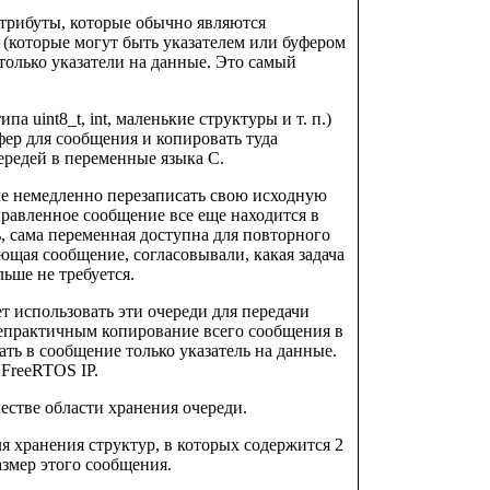
атрибуты, которые обычно являются
 (которые могут быть указателем или буфером
 только указатели на данные. Это самый
 uint8_t, int, маленькие структуры и т. п.)
фер для сообщения и копировать туда
редей в переменные языка C.
че немедленно перезаписать свою исходную
тправленное сообщение все еще находится в
, сама переменная доступна для повторного
ающая сообщение, согласовывали, какая задача
льше не требуется.
т использовать эти очереди для передачи
 непрактичным копирование всего сообщения в
ать в сообщение только указатель на данные.
FreeRTOS IP.
честве области хранения очереди.
я хранения структур, в которых содержится 2
азмер этого сообщения.