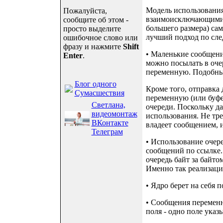
Модель использования
Пожалуйста,
взаимоисключающими. 
сообщите об этом -
большего размера) сам
просто выделите
лучший подход по сл
ошибочное слово или
фразу и нажмите
Shift
• Маленькие сообщения
Enter
.
можно посылать в оче
переменную. Подобным
Блог одного
Кроме того, отправка
Сумасшествия
переменную (или буфер
Светлана,
очереди. Поскольку д
видеомонтаж
использования. Не тре
ВКонтакте
владеет сообщением, и
Телеграм
• Использование очере
сообщений по ссылке.
очередь байт за байто
Именно так реализаци
• Ядро берет на себя 
• Сообщения переменн
поля - одно поле указ