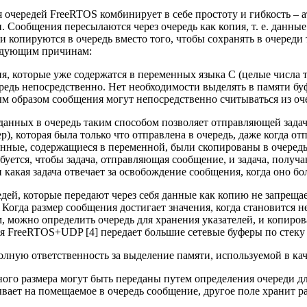
 очередей FreeRTOS комбинирует в себе простоту и гибкость – 
Сообщения пересылаются через очередь как копия, т. е. данные
и копируются в очередь вместо того, чтобы сохранять в очереди
едующим причинам:
, которые уже содержатся в переменных языка C (целые числа типа
редь непосредственно. Нет необходимости выделять в памяти бу
 образом сообщения могут непосредственно считываться из оче
 данных в очередь таким способом позволяет отправляющей зада
), которая была только что отправлена в очередь, даже когда о
анные, содержащиеся в переменной, были скопированы в очередь
буется, чтобы задача, отправляющая сообщение, и задача, получ
 какая задача отвечает за освобождение сообщения, когда оно бо
дей, которые передают через себя данные как копию не запрещае
 Когда размер сообщения достигает значения, когда становится
м, можно определить очередь для хранения указателей, и копиров
я FreeRTOS+UDP [4] передает большие сетевые буферы по стеку 
полную ответственность за выделение памяти, используемой в ка
ого размера могут быть переданы путем определения очереди дл
ывает на помещаемое в очередь сообщение, другое поле хранит р