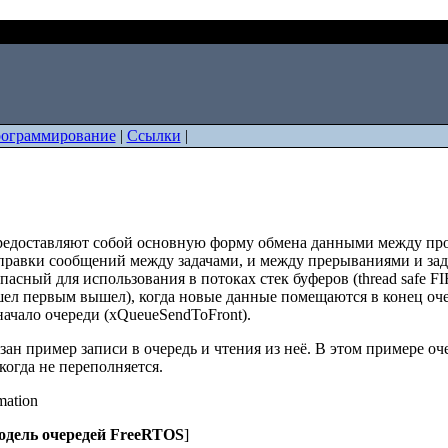
TOS
ограммирование
|
Ссылки
|
едоставляют собой основную форму обмена данными между про
тправки сообщений между задачами, и между прерываниями и зад
асный для использования в потоках стек буферов (thread safe FIFO
л первым вышел), когда новые данные помещаются в конец оче
начало очереди (xQueueSendToFront).
ан пример записи в очередь и чтения из неё. В этом примере оче
огда не переполняется.
одель очередей FreeRTOS
]