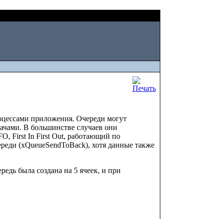
Sat, August 08 2026
цессами приложения. Очереди могут
ачами. В большинстве случаев они
, First In First Out, работающий по
реди (xQueueSendToBack), хотя данные также
редь была создана на 5 ячеек, и при