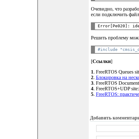
Очевидно, что разраб
если подключить файл 
Решить проблему можн
#include "cmsis_
[
Ссылки
]
1
. FreeRTOS Queues site
2
.
Блокировка на неск
3
. FreeRTOS Documentati
4
. FreeRTOS+UDP site:f
5
.
FreeRTOS: практиче
Добавить комментар