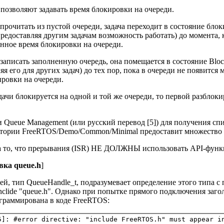
позволяют задавать время блокировки на очереди.
 прочитать из пустой очереди, задача переходит в состояние блок
редоставляя другим задачам возможность работать) до момента, 
анное время блокировки на очереди.
 записать заполненную очередь, она помещается в состояние Bloc
яя его для других задач) до тех пор, пока в очереди не появится 
ировки на очереди.
ачи блокируется на одной и той же очереди, то первой разблоки
Queue Management (или русский перевод [5]) для получения сп
тории FreeRTOS/Demo/Common/Minimal предоставит множество 
 то, что прерывания (ISR) НЕ ДОЛЖНЫ использовать API-функц
вка queue.h
]
ей, тип QueueHandle_t, подразумевает определение этого типа 
nclide "queue.h". Однако при попытке прямого подключения заг
ограммирована в коде FreeRTOS: