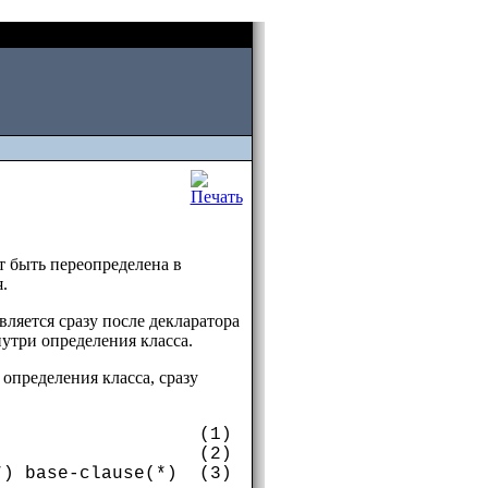
Sat, August 08 2026
т быть переопределена в
.
вляется сразу после декларатора
утри определения класса.
 определения класса, сразу
e-spec(*) (1)
о-функции (2)
*) base-clause(*) (3)