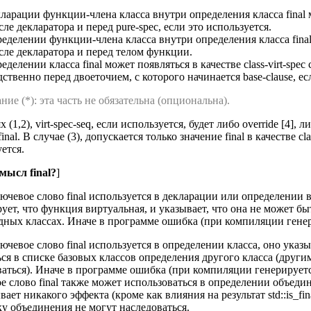
ларации функции-члена класса внутри определения класса final мо
сле декларатора и перед pure-spec, если это используется.
еделении функции-члена класса внутри определения класса final м
сле декларатора и перед телом функции.
делении класса final может появляться в качестве class-virt-spec
ственно перед двоеточием, с которого начинается base-clause, ес
ие (*): эта часть не обязательна (опциональна).
 (1,2), virt-spec-seq, если используется, будет либо override [4], либ
final. В случае (3), допускается только значение final в качестве cla
ется.
мысл final?
]
ючевое слово final используется в декларации или определении
ует, что функция виртуальная, и указывает, что она не может бы
дных классах. Иначе в программе ошибка (при компиляции генер
ючевое слово final используется в определении класса, оно указы
ся в списке базовых классов определения другого класса (другим
ваться). Иначе в программе ошибка (при компиляции генерирует
 слово final также может использоваться в определении объединен
вает никакого эффекта (кроме как влияния на результат std::is_fin
у объединения не могут наследоваться.