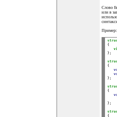
Слово fi
или в за
использ
синтакс
Пример:
stru
{

v
};

stru
{

v
v
};

stru
{

v
};

stru
{
