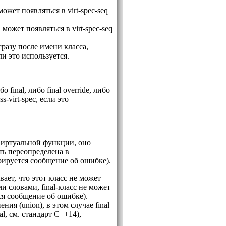
жет появляться в virt-spec-seq
ожет появляться в virt-spec-seq
 сразу после имени класса,
ли это используется.
о final, либо final override, либо
ss-virt-spec, если это
 виртуальной функции, оно
ть переопределена в
ируется сообщение об ошибке).
вает, что этот класс не может
и словами, final-класс не может
ся сообщение об ошибке).
ия (union), в этом случае final
al, см. стандарт C++14),