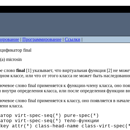
+: спецификатор final
ирование
|
Программирование
|
Ссылки
|
цификатор final
а) microsin
е слово
final
[1] указывает, что виртуальная функция [2] не може
ном классе, или что от этого класса не может быть наследования
ючевое слово final применяется к функции-члену класса, оно поя
 внутри определения класса, или после определения функции вн
ючевое слово final применяется к классу, оно появляется в начале
ени класса.
ларатор virt-spec-seq(*) pur
ларатор virt-spec-seq(*) тел
-key attr(*) class-head-name class-virt-spec(