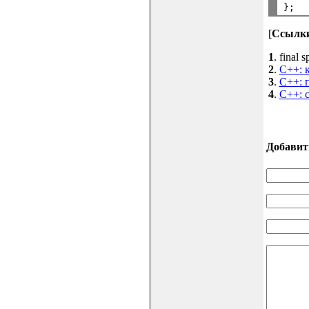
[
Ссылк
1
. final 
2
.
C++: к
3
.
C++: 
4
.
C++: 
Добавит