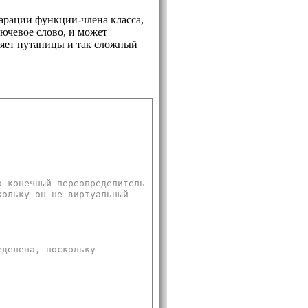
ларации функции-члена класса,
ключевое слово, и может
ляет путаницы и так сложный
о конечный переопределитель
кольку он не виртуальный
еделена, поскольку