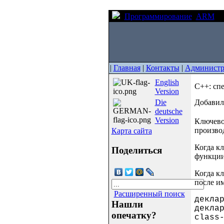
Программирование
ARM
C+
|
Главная
|
Контакты
|
Администр
English
C++: спе
Version
Die
Добавил(
deutsche
Version
Ключево
производ
Карта сайта
Когда кл
Поделиться
функции
Когда кл
после им
Расширенный поиск
дек
Нашли
дек
опечатку?
class