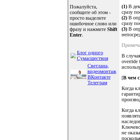
(1)
В дек
Пожалуйста,
сразу по
сообщите об этом -
(2)
В опр
просто выделите
сразу по
ошибочное слово или
(3)
В опре
фразу и нажмите
Shift
непосред
Enter
.
Примечан
Блог одного
В случаях
Сумасшествия
override 
Светлана,
использу
видеомонтаж
ВКонтакте
[
В чем с
Телеграм
Когда кл
гарантир
произво
Когда кл
появлять
наследо
Ключевое
не оказы
поскольк