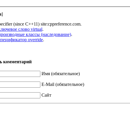
и
]
specifier (since C++11) site:cppreference.com.
лючевое слово virtual
.
производные классы (наследование)
.
спецификатор override
.
ь комментарий
Имя (обязательное)
E-Mail (обязательное)
Сайт