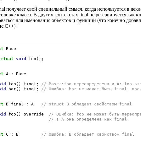
nal получает свой специальный смысл, когда используется в дек
головке класса. В других контекстах final не резервируется как 
оваться для именования объектов и функций (что конечно добав
ис C++).
ct
 Base

irtual
void
 foo();

ct
 A 
:
 Base

oid
 foo() final; 
// Base::foo переопределена и A::foo эт
oid
 bar() final; 
// Ошибка: bar не может быть final, пос
ct
 B final 
:
 A   
// struct B обладает свойством final
oid
 foo() override; 
// Ошибка: foo не может быть переопр
// в A она определена как final.
ct
 C 
:
 B         
// Ошибка: B обладает свойством final