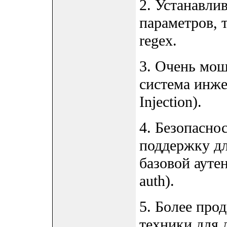
2. Устанавли
параметров, 
regex.
3. Очень мощ
система инже
Injection).
4. Безопасно
поддержку дл
базовой ауте
auth).
5. Более про
техники для 