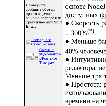
основе NodeJ
Пожалуйста,
сообщите об этом -
доступных фр
просто выделите
ошибочное слово или
● Скорость р
фразу и нажмите
Shift
Enter
.
(*)
.. 300%
.
● Меньше ба
Блог одного
Сумасшествия
40% человече
Светлана,
видеомонтаж
● Интуитивно
ВКонтакте
Телеграм
редактора, ве
Меньше трати
● Простота: 
использовани
времени на ч