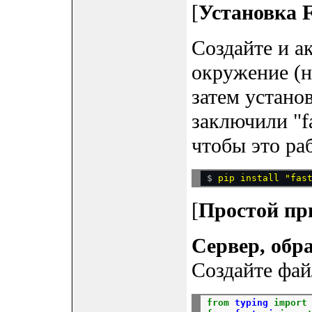
[
Установка 
Создайте и а
окружение (
затем установ
заключили "fa
чтобы это ра
$ 
[
Простой пр
Сервер, об
Создайте фа
from
typing
import