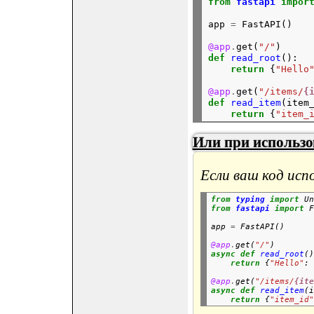
from
fastapi
impor
app 
=
 FastAPI()
@app
.
get(
"/"
)
def
read_root
():

return
 {
"Hello
@app
.
get(
"/items/
{
def
read_item
(item
return
 {
"item_
Или при использов
Если ваш код исп
from
typing
import
 Un
from
fastapi
import
 F
app 
=
 FastAPI()
@app
.
get(
"/"
)
async
def
read_root
()
return
 {
"Hello"
: 
@app
.
get(
"/items/
{ite
async
def
read_item
(i
return
 {
"item_id"