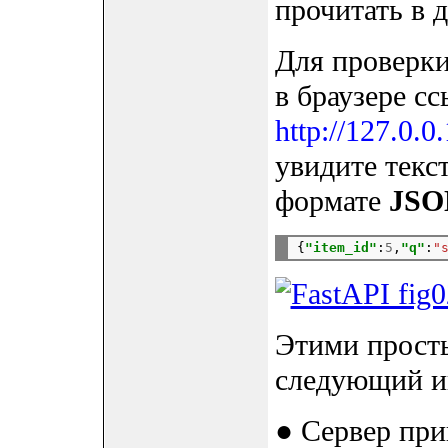
прочитать в 
Для проверки
в браузере с
http://127.0.
увидите текс
формате
JSO
{
"item_id"
:
5
,
"q"
:
"
Этими прост
следующий ин
● Сервер при