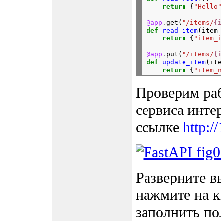
return
 {
"Hello
@app
.
get(
"/items/
{
def
read_item
(item
return
 {
"item_
@app
.
put(
"/items/
{
def
update_item
(it
return
 {
"item_
Проверим ра
сервиса инте
ссылке
http:/
Разверните 
нажмите на кн
заполнить пол