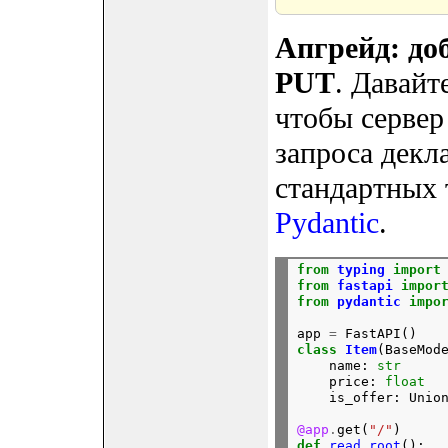
Апгрейд: до
PUT
. Давайт
чтобы сервер
запроса декл
стандартных 
Pydantic
.
from
typing
import
from
fastapi
impor
from
pydantic
impo
app 
=
 FastAPI()
class
Item
(BaseMode
    name: 
str
    price: 
float
    is_offer: Unio
@app
.
get(
"/"
)
def
read_root
():
