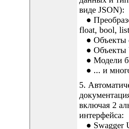
виде JSON):
● Преобразов
float, bool, list
● Объекты d
● Объекты 
● Модели ба
● ... и мног
5. Автоматич
документация
включая 2 ал
интерфейса:
● Swagger U