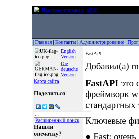
Программирование
ARM
FastAPI
|
Главная
|
Контакты
|
Администрирование
|
Прог
English
FastAPI
Version
Die
Добавил(а) m
deutsche
Version
FastAPI
это 
Карта сайта
фреймворк we
Поделиться
стандартных
Ключевые фи
Расширенный поиск
Нашли
опечатку?
● Fast: очен