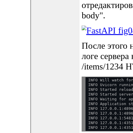
отредактирова
body".
После этого 
логе сервера
/items/1234 H
INFO Will watch for
INFO Uvicorn runnin
INFO Started reload
INFO Started server
INFO Waiting for ap
INFO Application st
INFO 127.0.0.1:4896
INFO 127.0.0.1:4896
INFO 127.0.0.1:5481
INFO 127.0.0.1:4351