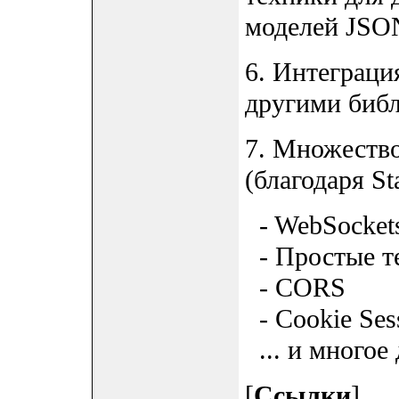
моделей JSON
6. Интеграци
другими биб
7. Множеств
(благодаря Sta
- WebSocket
- Простые те
- CORS
- Cookie Ses
... и многое 
[
Ссылки
]