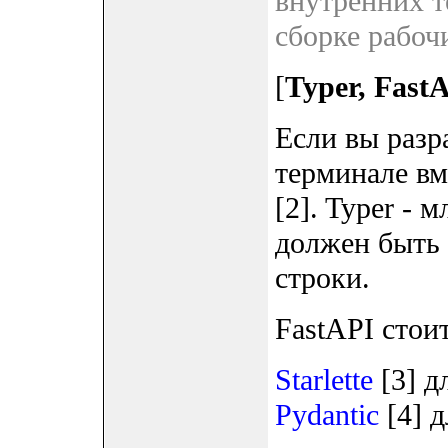
внутренних т
сборке рабоч
[
Typer, Fast
Если вы разр
терминале вм
[2]. Typer - 
должен быть 
строки.
FastAPI стоит
Starlette
[3] д
Pydantic
[4] д