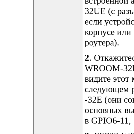
встроенной
32UE (с раз
если устройс
корпусе или
роутера).
2
. Откажите
WROOM-32D 
видите этот 
следующем р
-32E (они с
основных вы
в GPIO6-11, 