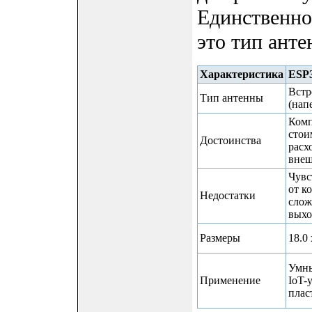
Единственно
это тип анте
Характеристика
ESP
Встр
Тип антенны
(нап
Комп
стои
Достоинства
расх
внеш
Чувс
от к
Недостатки
слож
выхо
Размеры
18.0
Умны
Применение
IoT-
плас