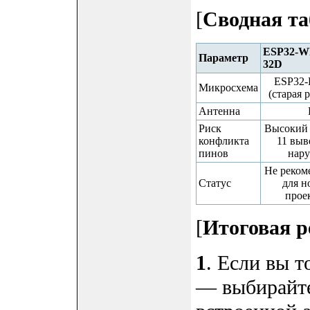
[
Сводная та
ESP32-
Параметр
32D
ESP32
Микросхема
(старая 
Антенна
Риск
Высокий 
конфликта
11 выв
пинов
нару
Не реком
Статус
для н
прое
[
Итоговая 
1
. Если вы 
— выбирайт