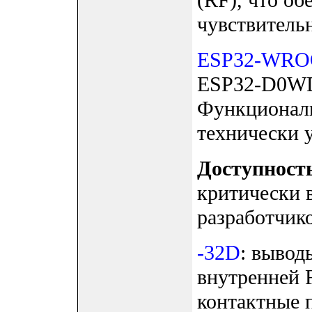
(RF), что о
чувствительн
ESP32-WRO
ESP32-D0WD 
Функциональ
технически у
Доступност
критически 
разработчико
-32D
: вывод
внутренней 
контактные 