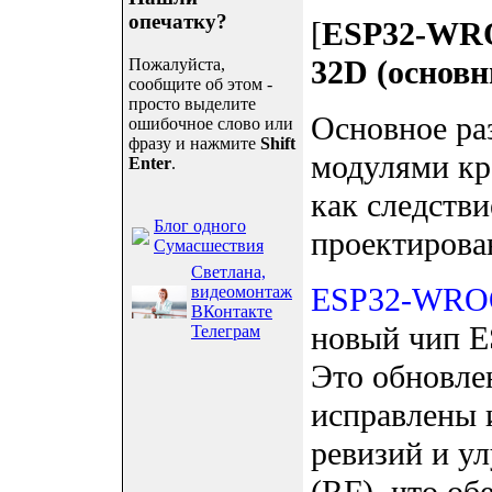
опечатку?
[
ESP32-WR
32D (основн
Пожалуйста,
сообщите об этом -
просто выделите
Основное ра
ошибочное слово или
фразу и нажмите
Shift
модулями кр
Enter
.
как следстви
Блог одного
проектирова
Сумасшествия
Светлана,
ESP32-WRO
видеомонтаж
ВКонтакте
новый чип E
Телеграм
Это обновлен
исправлены 
ревизий и у