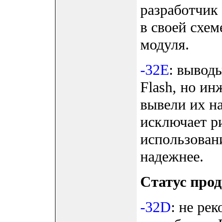
разработчик
в своей схем
модуля.
-32E
: вывод
Flash, но ин
вывели их н
исключает р
использован
надежнее.
Статус про
-32D
: не ре