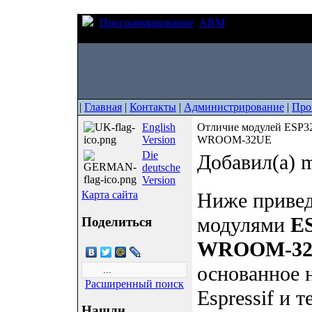
Программирование
ARM
Отличие модул
32E, ESP32-WROOM-32UE
|
Главная
|
Контакты
|
Администрирование
|
Про
English
Отличие модулей ESP
Version
WROOM-32UE
Die
Добавил(а) m
deutsche
Version
Карта сайта
Ниже привед
модулями
E
Поделиться
WROOM-3
основанное 
Расширенный поиск
Espressif и 
Нашли