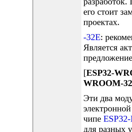
разработок.
его стоит за
проектах.
-32E
: реком
Является ак
предложение
[
ESP32-WRO
WROOM-32E
Эти два мод
электронной
чипе
ESP32
для разных 