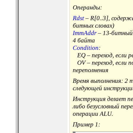
Операнды:
Rdst
– R[0..3], содер
битных словах)
ImmAddr
– 13-битный 
4 байта
Condition
:
EQ – переход, если р
OV – переход, если п
переполнения
Время выполнения: 2 
следующей инструкци
Инструкция делает пе
либо безусловный пере
операции ALU.
Пример 1: