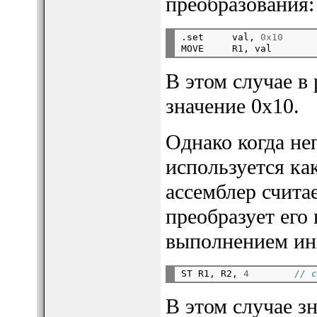
преобразования:
.set     val, 
0x10
В этом случае в
значение 0x10.
Однако когда не
используется ка
ассемблер считае
преобразует его 
выполнением ин
ST R1, R2, 
4
// с
В этом случае з