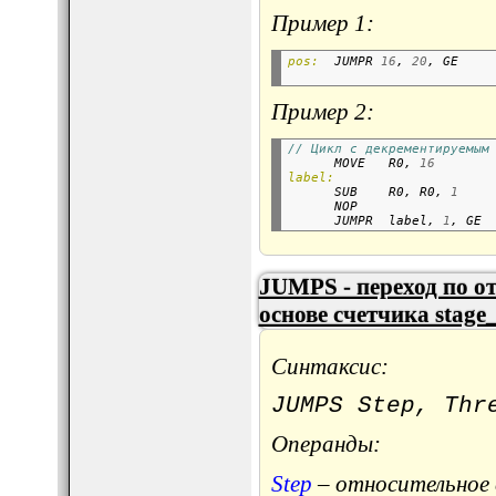
Пример 1:
pos:
  JUMPR 
16
, 
20
, GE    
Пример 2:
// Цикл с декрементируемым

      MOVE   R0, 
16
label:

      SUB    R0, R0, 
1
      NOP                 
      JUMPR  label, 
1
, GE 
JUMPS - переход по от
основе счетчика stage_
Синтаксис:
JUMPS Step, Thr
Операнды:
Step
– относительное 