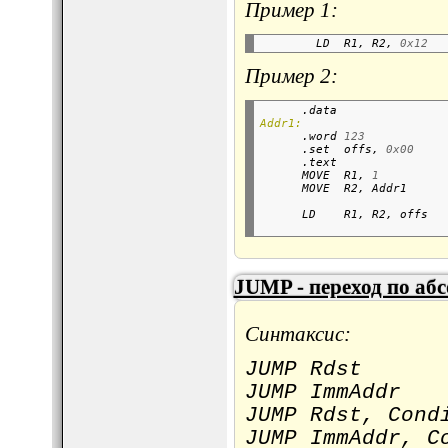
Пример 1:
        LD  R1, R2, 
0x12
Пример 2:
      .data               
Addr1:

      .word 
123
      .set  offs, 
0x00
      .text               
      MOVE  R1, 
1
      MOVE  R2, Addr1     
      LD    R1, R2, offs  
JUMP - переход по аб
Синтаксис:
JUMP Rdst
JUMP ImmAddr
JUMP Rdst, Cond
JUMP ImmAddr, C