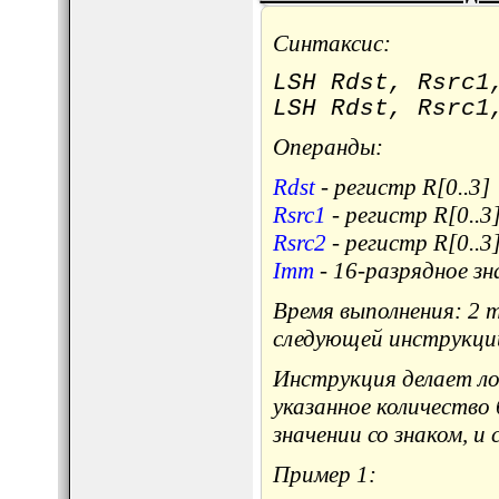
Синтаксис:
LSH Rdst, Rsrc1
LSH Rdst, Rsrc1
Операнды:
Rdst
- регистр R[0..3]
Rsrc1
- регистр R[0..3
Rsrc2
- регистр R[0..3
Imm
- 16-разрядное зн
Время выполнения: 2 
следующей инструкци
Инструкция делает лог
указанное количество
значении со знаком, и
Пример 1: