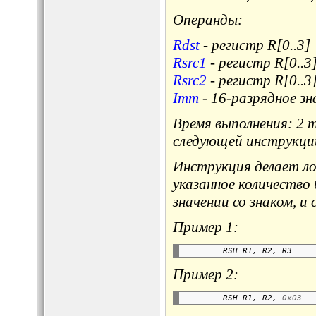
Операнды:
Rdst
- регистр R[0..3]
Rsrc1
- регистр R[0..3
Rsrc2
- регистр R[0..3
Imm
- 16-разрядное зн
Время выполнения: 2 
следующей инструкци
Инструкция делает ло
указанное количество
значении со знаком, и
Пример 1:
        RSH R1, R2, R3    
Пример 2:
        RSH R1, R2, 
0x03