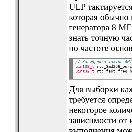
ULP тактируетс
которая обычно 
генератора 8 М
знать точную ча
по частоте осно
// Калибровка тактов 8M/
uint32_t
 rtc_8md256_peri
uint32_t
 rtc_fast_freq_h
Для выборки ка
требуется опред
некоторое колич
зависимости от 
выполнения можн