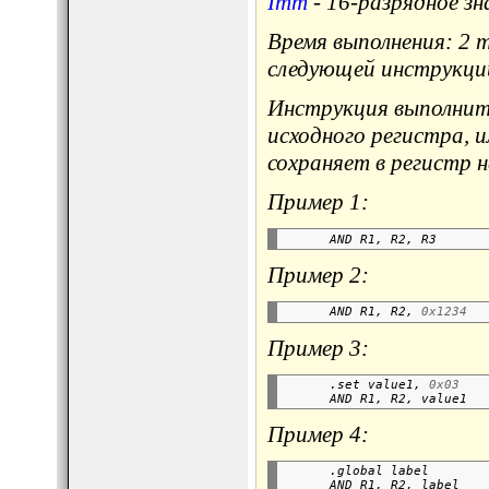
Imm
- 16-разрядное зн
Время выполнения: 2 
следующей инструкци
Инструкция выполнит 
исходного регистра, и
сохраняет в регистр н
Пример 1:
      AND R1, R2, R3      
Пример 2:
      AND R1, R2, 
0x1234
Пример 3:
      .set value1, 
0x03
      AND R1, R2, value1  
Пример 4:
      .global label       
      AND R1, R2, label   