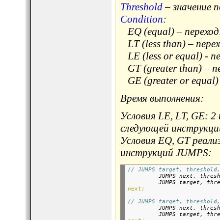
Threshold
– значение п
Condition
:
EQ (equal) – переход, 
LT (less than) – перех
LE (less or equal) - п
GT (greater than) – пе
GE (greater or equal)
Время выполнения:
Условия LE, LT, GE: 2
следующей инструкци
Условия EQ, GT реализ
инструкций JUMPS:
// JUMPS target, threshold

         JUMPS next, thresh
         JUMPS target, thr
next:
// JUMPS target, threshold

         JUMPS next, thresh
         JUMPS target, thr