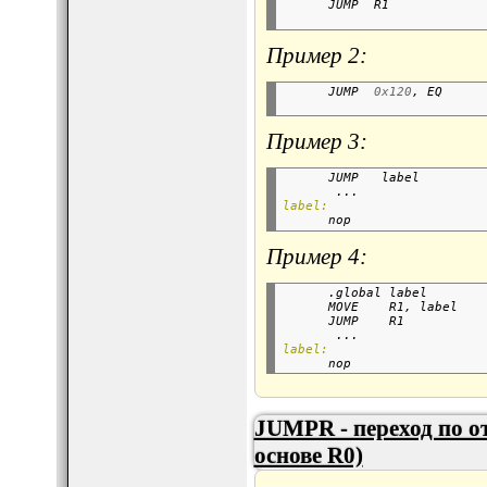
      JUMP  R1            
Пример 2:
      JUMP  
0x120
, EQ     
Пример 3:
      JUMP   label        
       ...
label:

      nop                 
Пример 4:
      .global label       
      MOVE    R1, label   
      JUMP    R1          
       ...
label:

      nop                 
JUMPR - переход по о
основе R0)