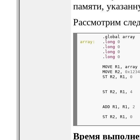
памяти, указанн
Рассмотрим сле
         .global array
array:
   .
long
0
         .
long
0
         .
long
0
         .
long
0
         MOVE R1, array

         MOVE R2, 
0x1234
         ST R2, R1, 
0
         ST R2, R1, 
4
         ADD R1, R1, 
2
         ST R2, R1, 
0
Время выполне