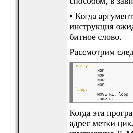
способом, в зав
• Когда аргумент
инструкция ожид
битное слово.
Рассмотрим сле
entry:

         NOP

         NOP

         NOP

         NOP
loop:

         MOVE R1, loop

Когда эта прогр
адрес метки цикл