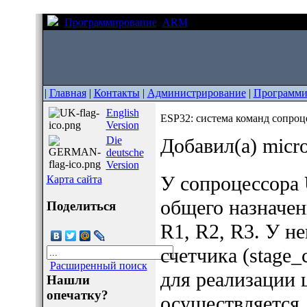
Программирование
ARM
ESP32: система команд
|
Главная
|
Контакты
|
Администрирование
|
Программи
English
ESP32: система команд сопроц
Version
Die
Добавил(а) micr
deutsche
Version
У сопроцессора
Карта сайта
общего назначен
Поделиться
R1, R2, R3. У не
счетчика (stage_
Расширенный поиск
для реализации ц
Нашли
опечатку?
осуществляется