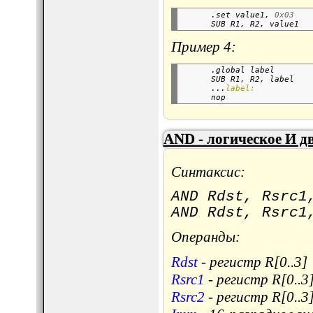
      .set value1, 
0x03
      SUB R1, R2, value1  
Пример 4:
      .global label       
      SUB R1, R2, label   
      ...
label:
      nop                 
AND - логическое И д
Синтаксис:
AND Rdst, Rsrc1
AND Rdst, Rsrc1
Операнды:
Rdst
- регистр R[0..3]
Rsrc1
- регистр R[0..3
Rsrc2
- регистр R[0..3