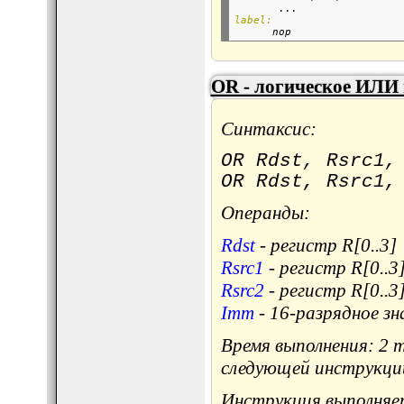
       ...
label:

      nop                 
OR - логическое ИЛИ 
Синтаксис:
OR Rdst, Rsrc1,
OR Rdst, Rsrc1,
Операнды:
Rdst
- регистр R[0..3]
Rsrc1
- регистр R[0..3
Rsrc2
- регистр R[0..3
Imm
- 16-разрядное зн
Время выполнения: 2 
следующей инструкци
Инструкция выполняет