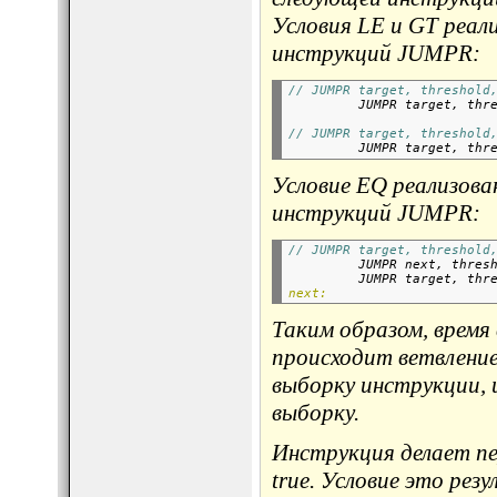
Условия LE и GT реали
инструкций JUMPR:
// JUMPR target, threshold

         JUMPR target, thr
// JUMPR target, threshold

         JUMPR target, thr
Условие EQ реализован
инструкций JUMPR:
// JUMPR target, threshold

         JUMPR next, thres
         JUMPR target, thr
next:
Таким образом, время
происходит ветвление
выборку инструкции, 
выборку.
Инструкция делает пе
true. Условие это резу