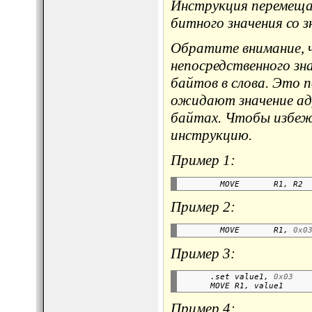
Инструкция перемещае
битного значения со з
Обратите внимание, ч
непосредственного зн
байтов в слова. Это 
ожидают значение адр
байтах. Чтобы избеж
инструкцию.
Пример 1:
        MOVE       R1, R2 
Пример 2:
        MOVE       R1, 
0x0
Пример 3:
      .set value1, 
0x03
      MOVE R1, value1     
Пример 4: