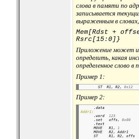
слова в памяти по адр
записывается текущим
выраженным в словах,
Mem[Rdst + offs
Rsrc[15:0]}
Приложение может ис
определить, какая ин
определенное слово в 
Пример 1:
        ST  R1, R2, 
0x12
Пример 2:
      .data               
Addr1:

      .word  
123
      .set   offs, 
0x00
      .text               
      MOVE   R1, 
1
      MOVE   R2, Addr1    
      ST     R1, R2, offs 