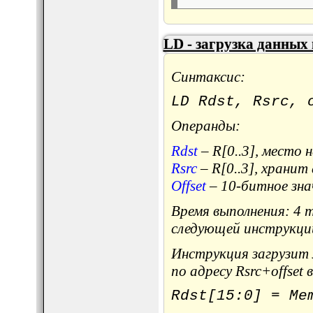
LD - загрузка данных
Синтаксис:
LD Rdst, Rsrc, 
Операнды:
Rdst
– R[0..3], место 
Rsrc
– R[0..3], хранит
Offset
– 10-битное зна
Время выполнения: 4 
следующей инструкци
Инструкция загрузит 
по адресу Rsrc+offset 
Rdst[15:0] = Me