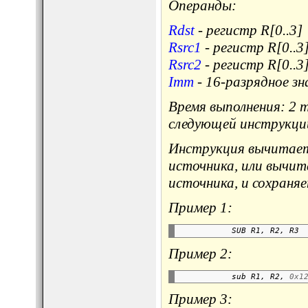
Операнды:
Rdst
- регистр R[0..3]
Rsrc1
- регистр R[0..3
Rsrc2
- регистр R[0..3
Imm
- 16-разрядное зн
Время выполнения: 2 
следующей инструкци
Инструкция вычитает 
источника, или вычит
источника, и сохраняе
Пример 1:
           SUB R1, R2, R3 
Пример 2:
           sub R1, R2, 
0x1
Пример 3: