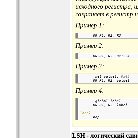
исходного регистра, и
сохраняет в регистр н
Пример 1:
      OR R1, R2, R3       
Пример 2:
      OR R1, R2, 
0x1234
Пример 3:
      .set value1, 
0x03
      OR R1, R2, value1   
Пример 4:
      .global label       
      OR R1, R2, label    
       ...
label:

      nop                 
LSH - логический сдв