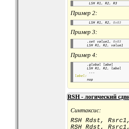
       LSH R1, R2, R3     
Пример 2:
       LSH R1, R2, 
0x03
Пример 3:
      .set value1, 
0x03
      LSH R1, R2, value1  
Пример 4:
      .global label       
      LSH R1, R2, label   
       ...
label:

      nop                 
RSH - логический сдв
Синтаксис:
RSH Rdst, Rsrc1
RSH Rdst, Rsrc1