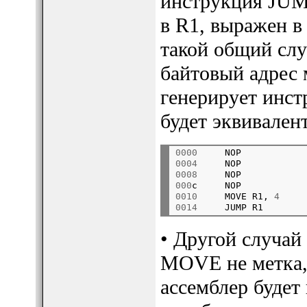
инструкция JUMP
в R1, выражен в
такой общий слу
байтовый адрес 
генерирует инс
будет эквивален
0000
     NOP
0004
     NOP
0008
     NOP
000
c     NOP
0010
     MOVE R1, 
4
0014
• Другой случай
MOVE не метка, 
ассемблер будет 