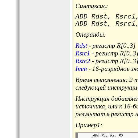
Синтаксис:
ADD Rdst, Rsrc1
ADD Rdst, Rsrc1
Операнды:
Rdst
- регистр R[0..3]
Rsrc1
- регистр R[0..3
Rsrc2
- регистр R[0..3
Imm
- 16-разрядное зн
Время выполнения: 2 
следующей инструкци
Инструкция добавляет
источника, или к 16-б
результат в регистр н
Пример1:
      ADD R1, R2, R3      