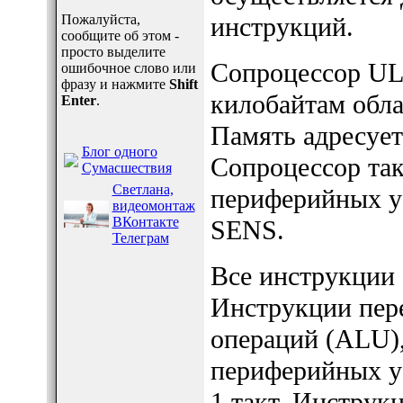
Пожалуйста,
инструкций.
сообщите об этом -
просто выделите
Сопроцессор UL
ошибочное слово или
фразу и нажмите
Shift
килобайтам обл
Enter
.
Память адресует
Блог одного
Сопроцессор так
Сумасшествия
Светлана,
периферийных у
видеомонтаж
ВКонтакте
SENS.
Телеграм
Все инструкции 
Инструкции пере
операций (ALU),
периферийных у
1 такт. Инструк