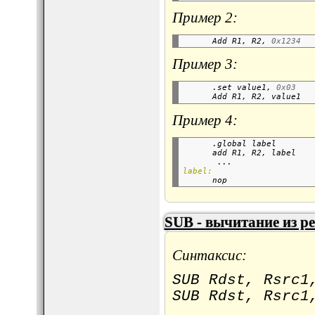
Пример 2:
      Add R1, R2, 
0x1234
Пример 3:
      .set value1, 
0x03
      Add R1, R2, value1  
Пример 4:
      .global label       
      add R1, R2, label   
       ...
label:

      nop                 
SUB - вычитание из р
Синтаксис:
SUB Rdst, Rsrc1
SUB Rdst, Rsrc1