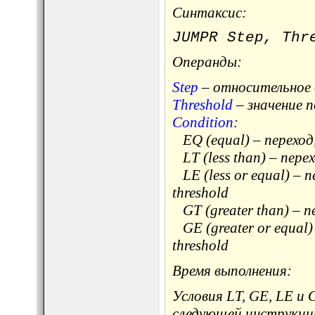
Синтаксис:
JUMPR Step, Thr
Операнды:
Step
– относительное 
Threshold
– значение п
Condition
:
EQ (equal) – переход, 
LT (less than) – перех
LE (less or equal) – п
threshold
GT (greater than) – пе
GE (greater or equal) 
threshold
Время выполнения:
Условия LT, GE, LE и 
следующей инструкци