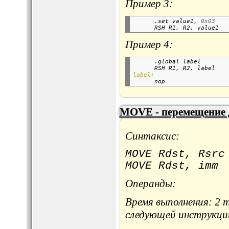
Пример 3:
      .set value1, 
0x03
      RSH R1, R2, value1  
Пример 4:
      .global label       
      RSH R1, R2, label   
label:

      nop                 
MOVE - перемещение 
Синтаксис:
MOVE Rdst, Rsrc
MOVE Rdst, imm
Операнды:
Время выполнения: 2 
следующей инструкци