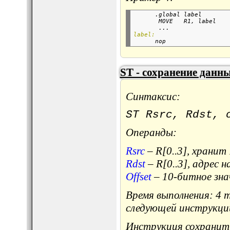
      .global label       
       MOVE   R1, label   
       ...
label:

      nop                 
ST - сохранение данн
Синтаксис:
ST Rsrc, Rdst, 
Операнды:
Rsrc
– R[0..3], хранит
Rdst
– R[0..3], адрес 
Offset
– 10-битное зна
Время выполнения: 4 
следующей инструкци
Инструкция сохранит 