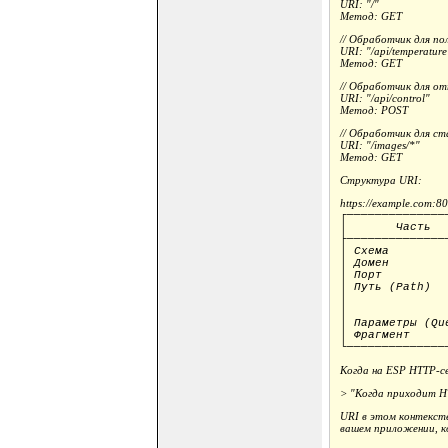
URI: "/"
Метод: GET
// Обработчик для по
URI: "/api/temperature
Метод: GET
// Обработчик для от
URI: "/api/control"
Метод: POST
// Обработчик для с
URI: "/images/*"
Метод: GET
Структура URI:
https://example.com:80
┌──────────────
│ Час
├──────────────
│ Схема
│ Домен
│ Порт 
│ Путь (Pat
│ │ 
│ │ 
│ Параметр
│ Фрагм
└──────────────
Когда на ESP HTTP-се
> "Когда приходит H
URI в этом контексте
вашем приложении, к