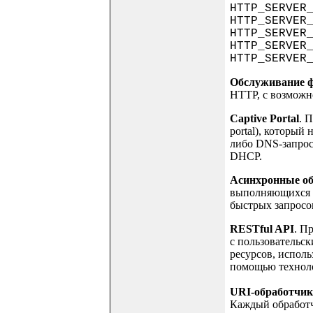
HTTP_SERVER
HTTP_SERVE
HTTP_SERVER
HTTP_SERVER
HTTP_SERV
Обслуживание 
HTTP, с возможно
Captive Portal
. 
portal), который
либо DNS-запрос
DHCP.
Асинхронные о
выполняющихся з
быстрых запросов 
RESTful API
. П
с пользовательск
ресурсов, исполь
помощью технолог
URI-обработчик
Каждый обработчи