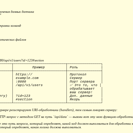
лучения данных датчика
"
правки команд
татических файлов
80/api/v1/users?id=123#section
──────┬─────────────────────────┬────────────────┐
ть │ Пример │ Роль |
──────┼─────────────────────────┼────────────────┤
 │ https:// │ Протокол
│
 │ example.com │ Сервер
│
│ :8080 │ Порт сервера
│
h) │ /api/v1/users │ ✅ Это то, что
│
│ обрабатывает
│
│ ваш сервер!
│
ы (Query) │ ?id=123 │ Доп. данные
│
ент │ #section │ Якорь |
──────┴─────────────────────────┴────────────────┘
рвере регистрируют URI-обработчики (handlers), тем самым говорят серверу:
TTP-запрос с методом GET на путь `/api/data` — вызови вот эту мою функцию-обработч
 это путь запроса, который определяет, какой код должен выполниться для обработки ко
оторый определяет, какая логика должна выполниться.