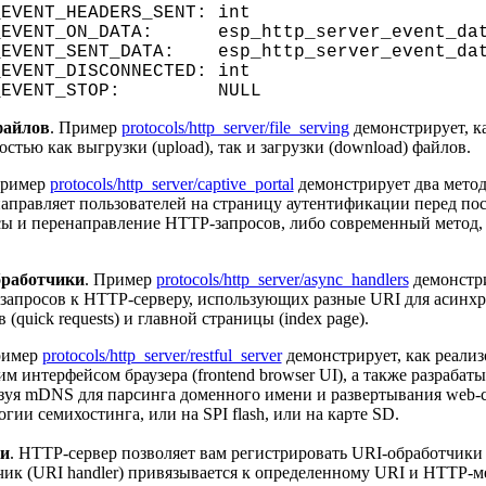
_EVENT_HEADERS_SENT: int
R_EVENT_ON_DATA: esp_http_server_event_da
_EVENT_SENT_DATA: esp_http_server_event_da
_EVENT_DISCONNECTED: int
ER_EVENT_STOP: NULL
файлов
. Пример
protocols/http_server/file_serving
демонстрирует, к
стью как выгрузки (upload), так и загрузки (download) файлов.
Пример
protocols/http_server/captive_portal
демонстрирует два метода
 направляет пользователей на страницу аутентификации перед по
ы и перенаправление HTTP-запросов, либо современный метод
бработчики
. Пример
protocols/http_server/async_handlers
демонстри
апросов к HTTP-серверу, использующих разные URI для асинхрон
(quick requests) и главной страницы (index page).
ример
protocols/http_server/restful_server
демонстрирует, как реализ
им интерфейсом браузера (frontend browser UI), а также разрабат
зуя mDNS для парсинга доменного имени и развертывания web-ст
ии семихостинга, или на SPI flash, или на карте SD.
и
. HTTP-сервер позволяет вам регистрировать URI-обработчики
к (URI handler) привязывается к определенному URI и HTTP-ме