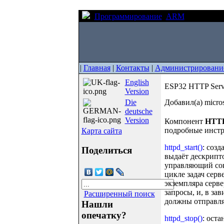
Программирование
ARM
ESP32 HTT
|
Главная
|
Контакты
|
Администрировани
English
ESP32 HTTP Serv
Version
Die
Добавил(а) micro
deutsche
Version
Компонент
HTTP
подробные инстр
Карта сайта
httpd_start()
: соз
Поделиться
выдаёт дескрипт
управляющий сок
цикле задач серве
экземпляра серве
запросы, и, в з
Расширенный поиск
должны отправля
Нашли
опечатку?
httpd_stop()
: ост