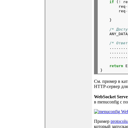
if
(
!
re
req
-
req
-
            
}
/* Досту
ANY_DATA
/* Ответ
........
........
........
return
E
См. пример в ката
HTTP-сервер для 
WebSocket Serve
в menuconfig с 
Пример
protocols
который запускае