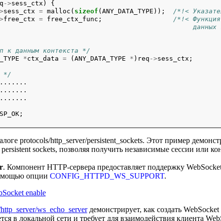
q
->
sess_ctx)
{
>
sess_ctx
=
malloc(
sizeof
(ANY_DATA_TYPE));
/*!< Указате
>
free_ctx
=
free_ctx_func;
/*!< Функция
                                                 данных 
п к данным контекста */
_TYPE
*
ctx_data
=
(ANY_DATA_TYPE
*
)req
->
sess_ctx;
 */
.......
.......
.......
SP_OK;

логе protocols/http_server/persistent_sockets. Этот пример демонс
persistent sockets, позволяя получить независимые сессии или к
r
. Компонент HTTP-сервера предоставляет поддержку WebSocket
помощью опции
CONFIG_HTTPD_WS_SUPPORT
.
/http_server/ws_echo_server
демонстрирует, как создать WebSocket 
тся в локальной сети и требует для взаимодействия клиента WebS