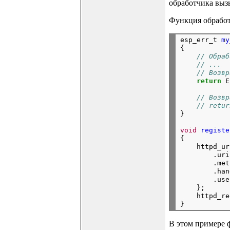
обработчика вызы
Функция обработч
esp_err_t
my
{
// Обраб
// ...
// Возвр
return
E
// Возвр
// retur

}
void
registe
{
httpd_ur
.uri
.met
.han
.use
};
httpd_re
В этом примере ф