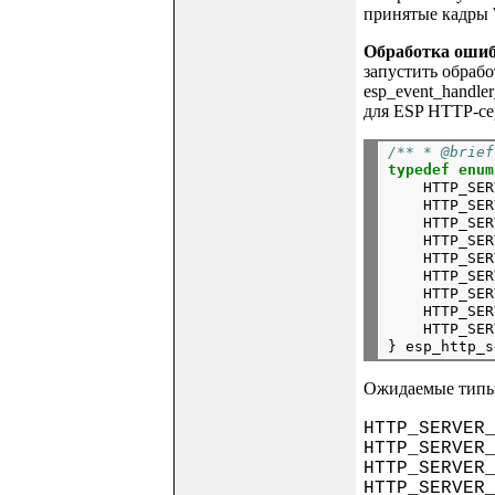
принятые кадры 
Обработка оши
запустить обраб
esp_event_handler
для ESP HTTP-се
/**
 * @brief
typedef
enum
HTTP_SER
HTTP_SER
HTTP_SER
HTTP_SER
HTTP_SER
HTTP_SER
HTTP_SER
HTTP_SER
HTTP_SER
}
Ожидаемые типы 
HTTP_SERVE
HTTP_SERV
HTTP_SERVER
HTTP_SERVE