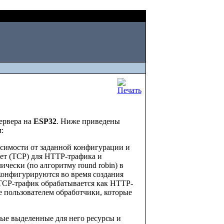
Fri, August 07 2026
ервера на
ESP32
. Ниже приведены
:
висимости от заданной конфигурации и
ет (TCP) для HTTP-трафика и
ески (по алгоритму round robin) в
ка конфигурируются во время создания
). TCP-трафик обрабатывается как HTTP-
е пользователем обработчики, которые
бые выделенные для него ресурсы и