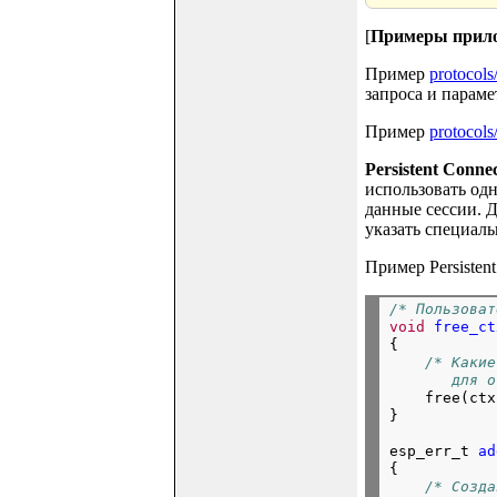
[
Примеры прил
Пример
protocols
запроса и параме
Пример
protocols
Persistent Connec
использовать одн
данные сессии. 
указать специал
Пример Persistent
/* Пользоват
void
free_ct
{
/* Какие
       для о
free(ctx
}
esp_err_t
ad
{
/* Созда