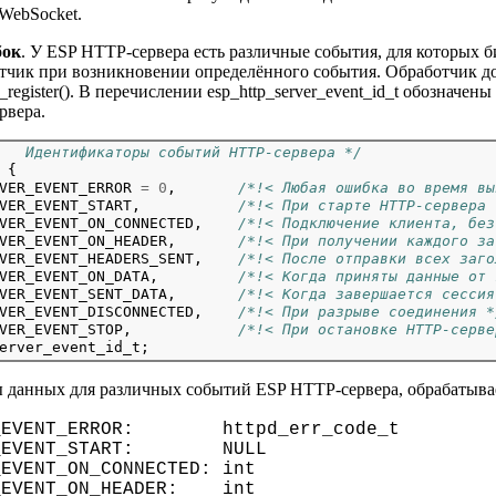
WebSocket.
бок
. У ESP HTTP-сервера есть различные события, для которых б
отчик при возникновении определённого события. Обработчик д
_register(). В перечислении esp_http_server_event_id_t обозначе
рвера.
   Идентификаторы событий HTTP-сервера
 */
{
VER_EVENT_ERROR
=
0
,
/*!< Любая ошибка во время вы
VER_EVENT_START,
/*!< При старте HTTP-сервера 
VER_EVENT_ON_CONNECTED,
/*!< Подключение клиента, без
VER_EVENT_ON_HEADER,
/*!< При получении каждого за
VER_EVENT_HEADERS_SENT,
/*!< После отправки всех заго
VER_EVENT_ON_DATA,
/*!< Когда приняты данные от 
VER_EVENT_SENT_DATA,
/*!< Когда завершается сессия
VER_EVENT_DISCONNECTED,
/*!< При разрыве соединения *
VER_EVENT_STOP,
/*!< При остановке HTTP-серве
данных для различных событий ESP HTTP-сервера, обрабатываем
R_EVENT_ERROR: httpd_err_code_t
ER_EVENT_START: NULL
_EVENT_ON_CONNECTED: int
R_EVENT_ON_HEADER: int