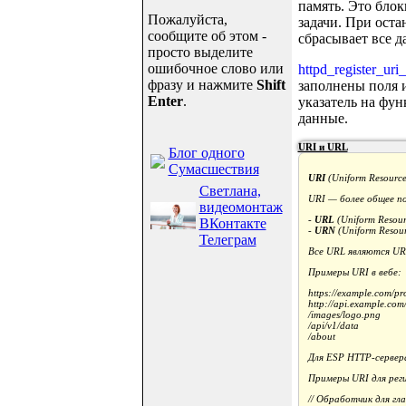
память. Это блок
Пожалуйста,
задачи. При оста
сообщите об этом -
сбрасывает все д
просто выделите
ошибочное слово или
httpd_register_uri_
фразу и нажмите
Shift
заполнены поля 
Enter
.
указатель на функ
данные.
URI и URL
Блог одного
Сумасшествия
URI
(Uniform Resource
Светлана,
URI — более общее по
видеомонтаж
-
URL
(Uniform Resou
ВКонтакте
-
URN
(Uniform Resou
Телеграм
Все URL являются URI
Примеры URI в вебе:
https://example.com/pr
http://api.example.com/
/images/logo.png
/api/v1/data
/about
Для ESP HTTP-сервер
Примеры URI для рег
// Обработчик для гл