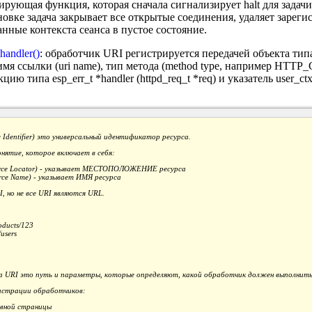
ирующая функция, которая сначала сигнализирует halt для задачи
новке задача закрывает все открытые соединения, удаляет заре
анные контекста сеанса в пустое состояние.
handler()
: обработчик URI регистрируется передачей объекта типа 
имя ссылки (uri name), тип метода (method type, например HTT
цию типа esp_err_t *handler (httpd_req_t *req) и указатель user_
 Identifier) это универсальный идентификатор ресурса.
нятие, которое включает в себя:
rce Locator) - указывает МЕСТОПОЛОЖЕНИЕ ресурса
rce Name) - указывает ИМЯ ресурса
, но не все URI являются URL.
oducts/123
users
а URI это путь и параметры, которые определяют, какой обработчик должен выполнить
истрации обработчиков:
авной страницы