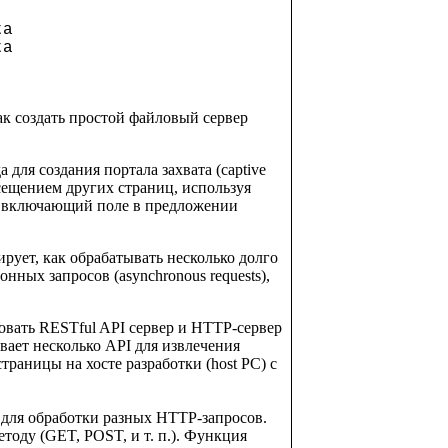
ta
ta
ак создать простой файловый сервер
 для создания портала захвата (captive
сещением других страниц, используя
, включающий поле в предложении
рует, как обрабатывать несколько долго
ных запросов (asynchronous requests),
овать RESTful API сервер и HTTP-сервер
ывает несколько API для извлечения
раницы на хосте разработки (host PC) с
 для обработки разных HTTP-запросов.
тоду (GET, POST, и т. п.). Функция