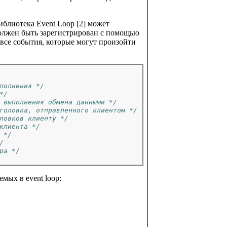
иблиотека Event Loop [2] может
олжен быть зарегистрирован с помощью
ны все события, которые могут произойти
полнения */
*/
 выполнения обмена данными */
головка, отправленного клиентом */
ловков клиенту */
клиента */
 */
/
ра */
ых в event loop: