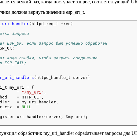
вается всякий раз, когда поступает запрос, соответствующий UR
ика должна вернуть значение esp_err_t.
_uri_handler
(httpd_req_t
*
req)

отка запроса
ат ESP_OK, если запрос был успешно обработан
SP_OK;
ат кода ошибки, чтобы закрыть соединение
n ESP_FAIL;
r_uri_handlers
(httpd_handle_t
server)

i_t
my_uri
=
{
=
"/my_uri"
,
hod
=
HTTP_GET,
dler
=
my_uri_handler,
r_ctx
=
NULL
gister_uri_handler(server,
&
my_uri);

ункция-обработчик my_uri_handler обрабатывает запросы для UR