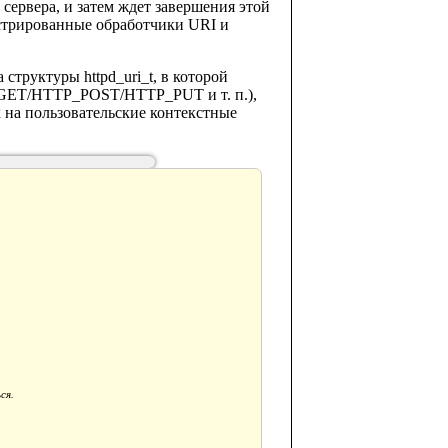
 сервера, и затем ждет завершения этой
гистрированные обработчики URI и
структуры httpd_uri_t, в которой
P_GET/HTTP_POST/HTTP_PUT и т. п.),
ctx на пользовательские контекстные
ся.