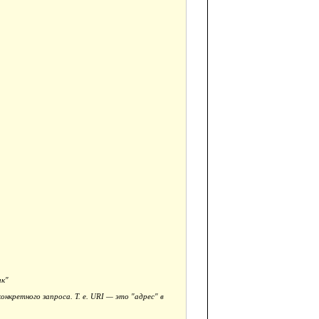
ик"
нкретного запроса. Т. е. URI — это "адрес" в