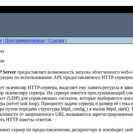
P Server
е
|
Программирование
|
Ссылки
|
er
sin
 Server
предоставляет возможность запуска облегченного web-с
укции по использованию API, предоставляемого HTTP-сервером
дает экземпляр HTTP-сервера, выделяет ему память/ресурсы в за
ор экземпляру сервера. На сервере имеется прослушивающий сок
ет (UDP) для управляющих сигналов, которые выбираются циклич
ра (server task loop). Приоритет задачи сервера и размер её сте
ра путем передачи структуры httpd_config_t в вызов httpd_start(
ависимости от запрошенного URI, вызываются зарегистрированны
ть HTTP-пакеты ответов.
ановит сервер по предоставленному дескриптору и освободит лю