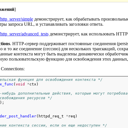
ожений
]
/http_server/simple
демонстрирует, как обрабатывать произвольные
тры запроса URL, и устанавливать заголовки ответа.
/http_server/advanced_tests
демонстрирует, как использовать HTTP-
tions
. HTTP-сервер поддерживает постоянные соединения (persis
о и то же соединение (сессию) для нескольких транзакций, сохр
Данные контекста могут быть выделены динамически обработчико
ьную пользовательскую функцию для освобождения этих данных, 
 Connections:
ельская функция для освобождения контекста */
x_func
(
void
*
ctx)

-нибудь дополнительные действия, которые могут потребова
свобождения ресурсов */
);

der_post_handler
(httpd_req_t
*
req)

ние контекста сессии, если он еще недоступен */