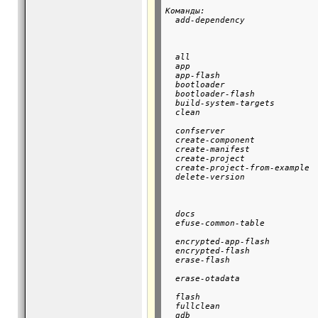
Команды:

  add-dependency               
                               
                               
                               
  all                          
  app                          
  app-flash                    
  bootloader                   
  bootloader-flash             
  build-system-targets         
  clean                        
                               
  confserver                   
  create-component             
  create-manifest              
  create-project               
  create-project-from-example  
  delete-version               
                               
                               
                               
  docs                         
  efuse-common-table           
                               
  encrypted-app-flash          
  encrypted-flash              
  erase-flash                  
                               
  erase-otadata                
                               
  flash                        
  fullclean                    
  gdb                          