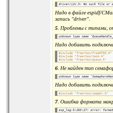
Надо в файле
espidf/CMak
запись "driver".
5
. Проблемы с типами, 
Надо добавить подключен
#include "freertos/FreeRTOS.h"
#include "freertos/task.h"
#include "freertos/queue.h"
6
. Не найден тип семафо
Надо добавить подключе
#include "freertos/semphr.h"
7
. Ошибка формата макро