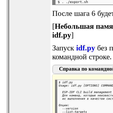
После шага 6 буде
[
Небольшая памя
idf.py
]
Запуск
idf.py
без п
командной строке.
Справка по командной
$ idf.py

  ESP-IDF CLI build management 
  Для команд, которые неизвестн
Опции:

  --version                    
  --list-targets               