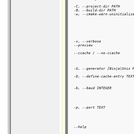
                               
  -C, --project-dir PATH       
  -B, --build-dir PATH         
  -w, --cmake-warn-uninitialize
                               
                               
                               
                               
                               
                               
  -v, --verbose                
  --preview                    
                               
  --ccache / --no-ccache       
                               
                               
                               
  -G, --generator [Ninja|Unix M
                               
  -D, --define-cache-entry TEXT
                               
                               
  -b, --baud INTEGER           
                               
                               
                               
                               
  -p, --port TEXT              
                               
                               
                               
                               
  --help                       