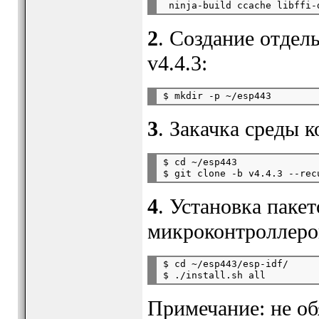
2
. Создание отдел
v4.4.3:
3
. Закачка среды к
$ cd ~/esp443

4
. Установка паке
микроконтроллеро
$ cd ~/esp443/esp-idf/

Примечание: не об