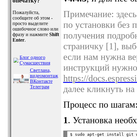
опечатку?
Примечание: здес
Пожалуйста,
сообщите об этом -
по установки без 
просто выделите
ошибочное слово или
получения подроб
фразу и нажмите
Shift
Enter
.
страничку [1], вы
если нам нужна ве
Блог одного
Сумасшествия
инструкций нужно
Светлана,
видеомонтаж
https://docs.espress
ВКонтакте
далее кликнуть на 
Телеграм
Процесс по шагам
1
. Установка необ
$ sudo apt-get install git 