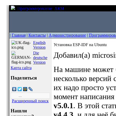
Программирование
ARM
Установка ESP-IDF на Ubun
|
Главная
|
Контакты
|
Администрирование
|
Программиров
English
Установка ESP-IDF на Ubuntu
Version
Die
Добавил(а) micros
deutsche
Version
На машине может 
Карта сайта
несколько версий 
Поделиться
их надо просто ус
момент написания 
Расширенный поиск
v5.0.1
. В этой ста
Нашли
v4.4.3
, и для неё 