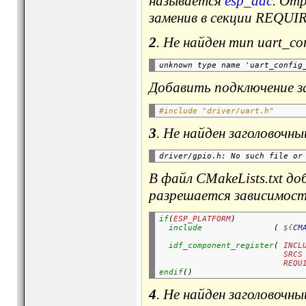
называется
esp_adc
. От
заменив в секции REQUIRE
2
. Не найден тип uart_con
Добавить подключение за
#include "driver/uart.h"
3
. Не найден заголовочн
В файл
CMakeLists.txt
до
разрешается зависимость
if
(
ESP_PLATFORM
)

include
               ( 
${
CM
idf_component_register
( 
INCL
SRCS
REQU
endif
4
. Не найден заголовочн