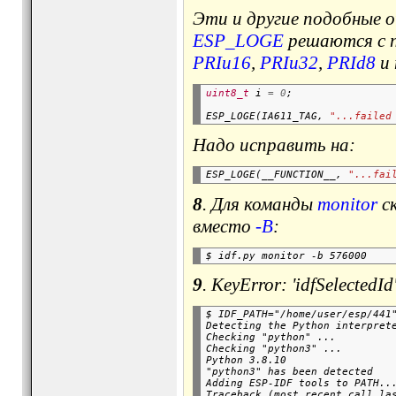
Эти и другие подобные 
ESP_LOGE
решаются с 
PRIu16
,
PRIu32
,
PRId8
и 
uint8_t
 i 
=
0
ESP_LOGE(IA611_TAG, 
"...failed
Надо исправить на:
ESP_LOGE(__FUNCTION__, 
"...fai
8
. Для команды
monitor
ск
вместо
-B
:
9
. KeyError: 'idfSelectedId'
$ IDF_PATH="/home/user/esp/441"
Detecting the Python interprete
Checking "python" ...

Checking "python3" ...

Python 3.8.10

"python3" has been detected

Adding ESP-IDF tools to PATH...
Traceback (most recent call las