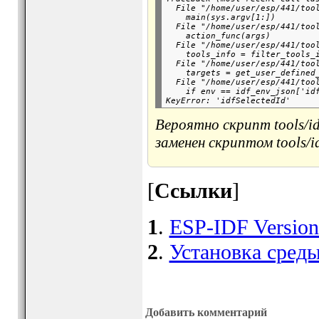
  File "/home/user/esp/441/tool
    main(sys.argv[1:])

  File "/home/user/esp/441/tool
    action_func(args)

  File "/home/user/esp/441/tool
    tools_info = filter_tools_i
  File "/home/user/esp/441/tool
    targets = get_user_defined_
  File "/home/user/esp/441/tool
    if env == idf_env_json['idf
Вероятно скрипт
tools/i
заменен скриптом
tools/i
[
Ссылки
]
1
.
ESP-IDF Version
2
.
Установка сред
Добавить комментарий