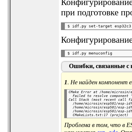
Конфигурирование
при подготовке пр
Конфигурирование
Ошибки, связанные с пе
1
. Не найден компонент e
CMake Error at /home/microsin/e
  Failed to resolve component '
Call Stack (most recent call fi
  /home/microsin/esp501/esp-idf
  /home/microsin/esp501/esp-idf
  /home/microsin/esp501/esp-idf
Проблема в том, что в E