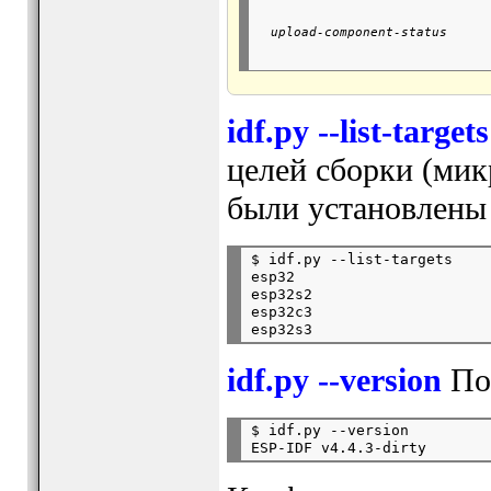
                               
                               
  upload-component-status      
                               
idf.py --list-targets
целей сборки (мик
были установлены
$ idf.py --list-targets

esp32

esp32s2

esp32c3

idf.py --version
Пок
$ idf.py --version
