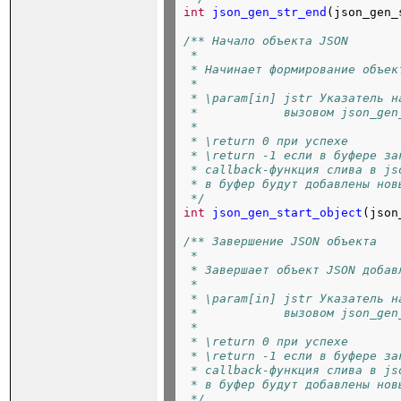
int
json_gen_str_end
(json_gen_
/** Начало объекта JSON
 *
 * Начинает формирование объек
 *
 * \param[in] jstr Указатель н
 *            вызовом json_gen
 *
 * \return 0 при успехе
 * \return -1 если в буфере за
 * callback-функция слива в js
 * в буфер будут добавлены нов
 */
int
json_gen_start_object
(json
/** Завершение JSON объекта
 *
 * Завершает объект JSON добав
 *
 * \param[in] jstr Указатель н
 *            вызовом json_gen
 *
 * \return 0 при успехе
 * \return -1 если в буфере за
 * callback-функция слива в js
 * в буфер будут добавлены нов
 */