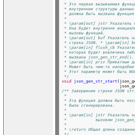
 * Это первая вызываемая функц
 * внутренние структуры данных
 * должна быть вызвана функция
 *
 * \param[out] jstr Указатель 
 * Она будет внутренне инициал
 * вызовы функций.
 * \param[out] buf Указатель н
 * строка JSON.
 * \param[in] b
 * \param[in] flush_cb Указате
 * которая будет вовлечена либ
 * вызвана json_gen_str_end().
 * \param[in] priv Приватные д
 * Может быть чем-то наподобие
 * Этот параметр может быть NU
 */
void
json_gen_str_start
(json_g
json_g
/** Завершение строки JSON str
 *
 * Эта функция должна быть пос
 * была сгенерирована.
 *
 * \param[in] jstr Указатель н
 *            вызовом json_gen
 *
 * \return Общая длина созданн
 */