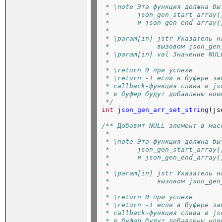
 * \note Эта функция должна бы
 *       json_gen_start_array(
 *       и json_gen_end_array(
 *
 * \param[in] jstr Указатель н
 *            вызовом json_gen
 * \param[in] val Значение NUL
 *
 * \return 0 при успехе
 * \return -1 если в буфере за
 * callback-функция слива в js
 * в буфер будут добавлены нов
 */
int
json_gen_arr_set_string
(js
/** Добавит NULL элемент в мас
 *
 * \note Эта функция должна бы
 *       json_gen_start_array(
 *       и json_gen_end_array(
 *
 * \param[in] jstr Указатель н
 *            вызовом json_gen
 *
 * \return 0 при успехе
 * \return -1 если в буфере за
 * callback-функция слива в js
 * в буфер будут добавлены нов