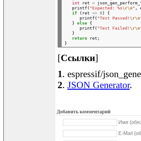
int
ret
=
json_gen_perform_
printf(
"Expected: %s
\r\n
"
,
if
(ret
==
0
)
{
printf(
"Test Passed!
\r\n
}
else
{
printf(
"Test Failed!
\r\n
}
return
ret;

[
Ссылки
]
1
. espressif/json_gene
2
.
JSON Generator
.
Добавить комментарий
Имя (обя
E-Mail (о