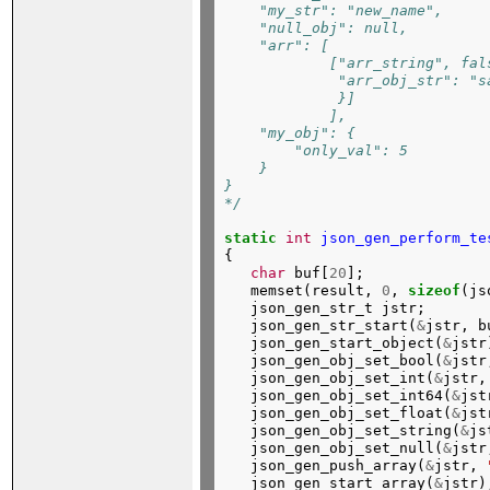
    "my_str": "new_name",
    "null_obj": null,
    "arr": [
            ["arr_string", fal
             "arr_obj_str": "s
             }]
            ],
    "my_obj": {
        "only_val": 5
    }
}
*/
static
int
json_gen_perform_te
{
char
buf[
20
];
memset(result,
0
,
sizeof
(js
json_gen_str_t
jstr;
json_gen_str_start(
&
jstr,
b
json_gen_start_object(
&
jstr
json_gen_obj_set_bool(
&
jstr
json_gen_obj_set_int(
&
jstr,
json_gen_obj_set_int64(
&
jst
json_gen_obj_set_float(
&
jst
json_gen_obj_set_string(
&
js
json_gen_obj_set_null(
&
jstr
json_gen_push_array(
&
jstr,
json_gen_start_array(
&
jstr)