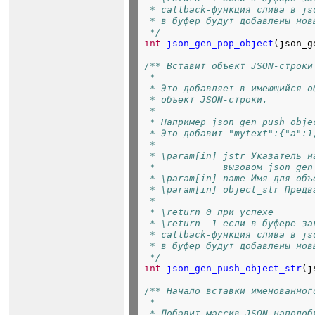
 * callback-функция слива в js
 * в буфер будут добавлены нов
 */
int
json_gen_pop_object
(json_g
/** Вставит объект JSON-строки
 *
 * Это добавляет в имеющийся о
 * объект JSON-строки.
 *
 * Например json_gen_push_obje
 * Это добавит "mytext":{"a":1
 *
 * \param[in] jstr Указатель н
 *            вызовом json_gen
 * \param[in] name Имя для объ
 * \param[in] object_str Предв
 *
 * \return 0 при успехе
 * \return -1 если в буфере за
 * callback-функция слива в js
 * в буфер будут добавлены нов
 */
int
json_gen_push_object_str
(j
/** Начало вставки именованног
 *
 * Добавит массив JSON наподоб