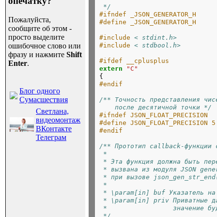
опечатку?
 */
#ifndef _JSON_GENERATOR_H
Пожалуйста,
#define _JSON_GENERATOR_H
сообщите об этом -
просто выделите
#include
< stdint.h>
#include
< stdbool.h>
ошибочное слово или
фразу и нажмите
Shift
#ifdef __cplusplus
Enter
.
extern
"C"

{
#endif
Блог одного
Сумасшествия
/** Точность представления чис
    после десятичной точки */
Светлана,
#ifndef JSON_FLOAT_PRECISION
видеомонтаж
#define JSON_FLOAT_PRECISION 5
ВКонтакте
#endif
Телеграм
/** Прототип callback-функции 
 *
 * Эта функция должна быть пер
 * вызвана из модуля JSON gene
 * при вызове json_gen_str_end
 *
 * \param[in] buf Указатель на
 * \param[in] priv Приватные д
 *                 значение бу
 */