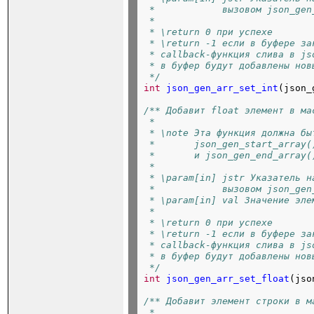
 *            вызовом json_gen
 *
 * \return 0 при успехе
 * \return -1 если в буфере за
 * callback-функция слива в js
 * в буфер будут добавлены нов
 */
int
json_gen_arr_set_int
(json_
/** Добавит float элемент в ма
 *
 * \note Эта функция должна бы
 *       json_gen_start_array(
 *       и json_gen_end_array(
 *
 * \param[in] jstr Указатель н
 *            вызовом json_gen
 * \param[in] val Значение эле
 *
 * \return 0 при успехе
 * \return -1 если в буфере за
 * callback-функция слива в js
 * в буфер будут добавлены нов
 */
int
json_gen_arr_set_float
(jso
/** Добавит элемент строки в м
 *