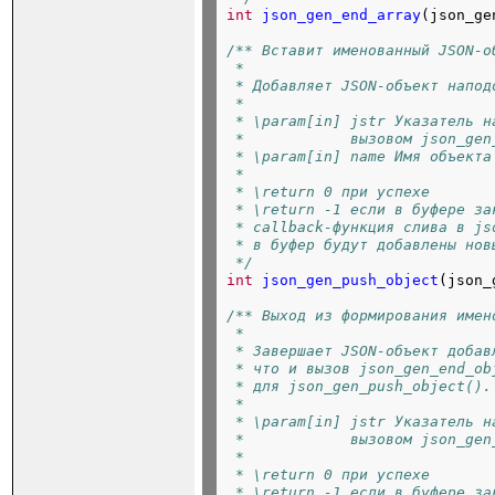
int
json_gen_end_array
(json_ge
/** Вставит именованный JSON-о
 *
 * Добавляет JSON-объект напод
 *
 * \param[in] jstr Указатель н
 *            вызовом json_gen
 * \param[in] name Имя объекта
 *
 * \return 0 при успехе
 * \return -1 если в буфере за
 * callback-функция слива в js
 * в буфер будут добавлены нов
 */
int
json_gen_push_object
(json_
/** Выход из формирования имен
 *
 * Завершает JSON-объект добав
 * что и вызов json_gen_end_ob
 * для json_gen_push_object().
 *
 * \param[in] jstr Указатель н
 *            вызовом json_gen
 *
 * \return 0 при успехе
 * \return -1 если в буфере за