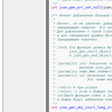
 */
int
json_gen_arr_set_null
(json
/** Начнет добавления большой 
 *
 * Начнет, но не закончит доба
 * завершающие кавычки. Это по
 * Для добавления к такой стро
 * и для завершения должна быт
 * завершающие кавычки).
 *
 * \note Эта функция должна бы
 *       json_gen_start_object
 *       и json_gen_end_object
 *
 * \param[in] jstr Указатель н
 *            вызовом json_gen
 * \param[in] name Имя элемент
 * \param[in] val Начальная ча
 *                Это также мо
 *
 * \return 0 при успехе
 * \return -1 если в буфере за
 * callback-функция слива в js
 * в буфер будут добавлены нов
 */
int
json_gen_obj_start_long_st