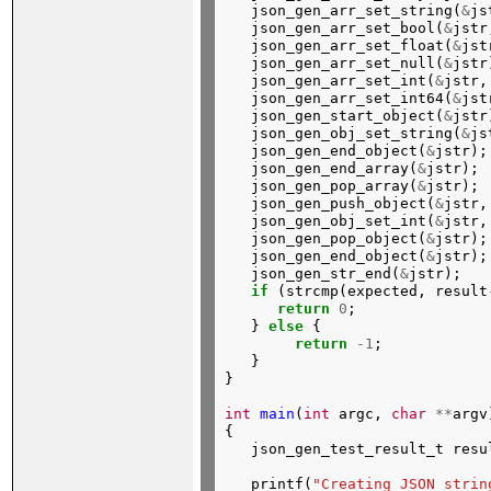
json_gen_arr_set_string(
&
js
json_gen_arr_set_bool(
&
jstr
json_gen_arr_set_float(
&
jst
json_gen_arr_set_null(
&
jstr
json_gen_arr_set_int(
&
jstr,
json_gen_arr_set_int64(
&
jst
json_gen_start_object(
&
jstr
json_gen_obj_set_string(
&
js
json_gen_end_object(
&
jstr);
json_gen_end_array(
&
jstr);
json_gen_pop_array(
&
jstr);
json_gen_push_object(
&
jstr,
json_gen_obj_set_int(
&
jstr,
json_gen_pop_object(
&
jstr);
json_gen_end_object(
&
jstr);
json_gen_str_end(
&
jstr);
if
(strcmp(expected,
result
return
0
;
}
else
{
return
-1
;
}

}
int
main
(
int
argc,
char
**
argv)
{
json_gen_test_result_t
resu
printf(
"Creating JSON strin