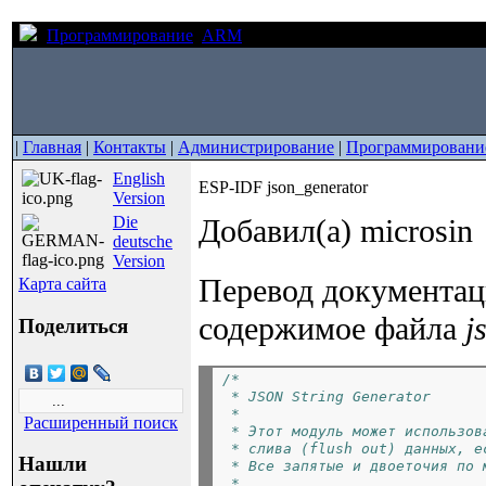
Программирование
ARM
ESP-IDF json_generator
|
Главная
|
Контакты
|
Администрирование
|
Программировани
English
ESP-IDF json_generator
Version
Die
Добавил(а) microsin
deutsche
Version
Перевод документа
Карта сайта
содержимое файла
j
Поделиться
/*
 * JSON String Generator
 *
Расширенный поиск
 * Этот модуль может использов
 * слива (flush out) данных, е
Нашли
 * Все запятые и двоеточия по 
 *