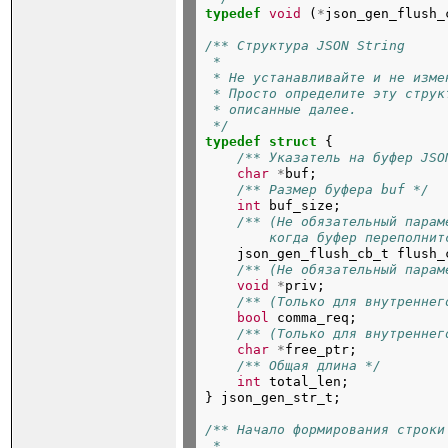
typedef
void
(
*
json_gen_flush_
/** Структура JSON String
 *
 * Не устанавливайте и не изме
 * Просто определите эту струк
 * описанные далее.
 */
typedef
struct
{
/** Указатель на буфер JSO
char
*
buf;
/** Размер буфера buf */
int
buf_size;
/** (Не обязательный парам
        когда буфер переполнит
json_gen_flush_cb_t
flush_
/** (Не обязательный парам
void
*
priv;
/** (Только для внутреннег
bool
comma_req;
/** (Только для внутреннег
char
*
free_ptr;
/** Общая длина */
int
total_len;

}
json_gen_str_t;
/** Начало формирования строки
 *