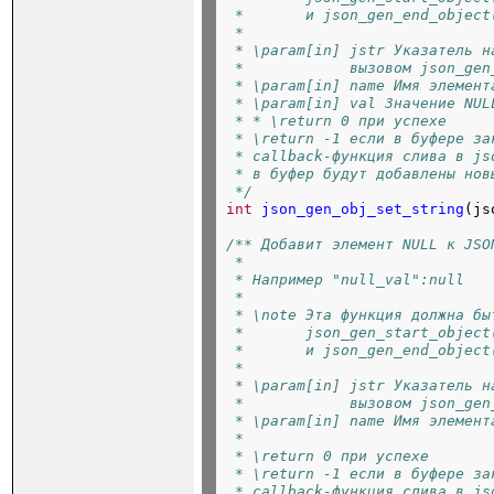
 *       и json_gen_end_object
 *
 * \param[in] jstr Указатель н
 *            вызовом json_gen
 * \param[in] name Имя элемент
 * \param[in] val Значение NUL
 *
 * \return 0 при успехе
 * \return -1 если в буфере за
 * callback-функция слива в js
 * в буфер будут добавлены нов
 */
int
json_gen_obj_set_string
(js
/** Добавит элемент NULL к JSO
 *
 * Например "null_val":null
 *
 * \note Эта функция должна бы
 *       json_gen_start_object
 *       и json_gen_end_object
 *
 * \param[in] jstr Указатель н
 *            вызовом json_gen
 * \param[in] name Имя элемент
 *
 * \return 0 при успехе
 * \return -1 если в буфере за
 * callback-функция слива в js