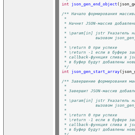
int
json_gen_end_object
(json_g
/** Начало формирования массив
 *
 * Начнет JSON-массив добавлен
 *
 * \param[in] jstr Указатель н
 *            вызовом json_gen
 *
 * \return 0 при успехе
 * \return -1 если в буфере за
 * callback-функция слива в js
 * в буфер будут добавлены нов
 */
int
json_gen_start_array
(json_
/** Завершение формирования ма
 *
 * Завершит JSON-массив добавл
 *
 * \param[in] jstr Указатель н
 *            вызовом json_gen
 *
 * \return 0 при успехе
 * \return -1 если в буфере за
 * callback-функция слива в js
 * в буфер будут добавлены нов
 */