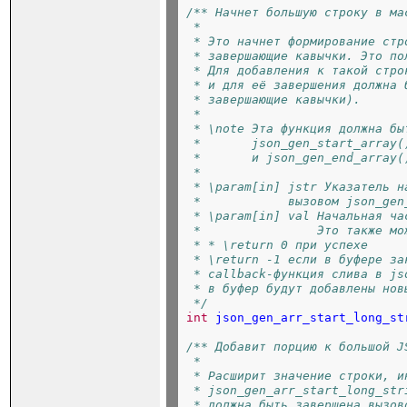
/** Начнет большую строку в ма
 *
 * Это начнет формирование стр
 * завершающие кавычки. Это по
 * Для добавления к такой стро
 * и для её завершения должна 
 * завершающие кавычки).
 *
 * \note Эта функция должна бы
 *       json_gen_start_array(
 *       и json_gen_end_array(
 *
 * \param[in] jstr Указатель н
 *            вызовом json_gen
 * \param[in] val Начальная ча
 *                Это также мо
 *
 * \return 0 при успехе
 * \return -1 если в буфере за
 * callback-функция слива в js
 * в буфер будут добавлены нов
 */
int
json_gen_arr_start_long_st
/** Добавит порцию к большой J
 *
 * Расширит значение строки, и
 * json_gen_arr_start_long_str
 * должна быть завершена вызов