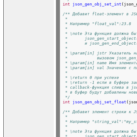
int
json_gen_obj_set_int
(json_
/** Добавит float-элемент в JS
 *
 * Например "float_val":23.8
 *
 * \note Эта функция должна бы
 *       json_gen_start_object
 *       и json_gen_end_object
 *
 * \param[in] jstr Указатель н
 *            вызовом json_gen
 * \param[in] name Имя элемент
 * \param[in] val Значение с п
 *
 * \return 0 при успехе
 * \return -1 если в буфере за
 * callback-функция слива в js
 * в буфер будут добавлены нов
 */
int
json_gen_obj_set_float
(jso
/** Добавит элемент строки к J
 *
 * Например "string_val":"my_s
 *
 * \note Эта функция должна бы
 *       json_gen_start_object