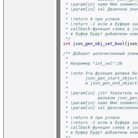
 * \param[in] name Имя элемент
 * \param[in] val Двоичное зна
 *
 * \return 0 при успехе
 * \return -1 если в буфере за
 * callback-функция слива в js
 * в буфер будут добавлены нов
 */
int
json_gen_obj_set_bool
(json
/** Добавит целочисленный элем
 *
 * Например "int_val":28
 *
 * \note Эта функция должна бы
 *       json_gen_start_object
 *       и json_gen_end_object
 *
 * \param[in] jstr Указатель н
 *            вызовом json_gen
 * \param[in] name Имя элемент
 * \param[in] val Целочисленно
 *
 * \return 0 при успехе
 * \return -1 если в буфере за
 * callback-функция слива в js
 * в буфер будут добавлены нов
 */