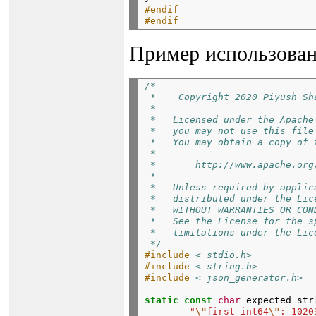
#endif
#endif
Пример использовани
/*
 *    Copyright 2020 Piyush Sh
 *
 *   Licensed under the Apache
 *   you may not use this file
 *   You may obtain a copy of 
 *
 *       http://www.apache.org
 *
 *   Unless required by applic
 *   distributed under the Lic
 *   WITHOUT WARRANTIES OR CON
 *   See the License for the s
 *   limitations under the Lic
 */
#include
< stdio.h>
#include
< string.h>
#include
< json_generator.h>
static
const
char
expected_str
"
\"
first_int64
\"
:-1020