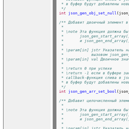
 * в буфер будут добавлены нов
 */
int
json_gen_obj_set_null
(json
/** Добавит двоичный элемент в
 *
 * \note Эта функция должна бы
 *       json_gen_start_array(
 *       и json_gen_end_array(
 *
 * \param[in] jstr Указатель н
 *            вызовом json_gen
 * \param[in] val Двоичное зна
 *
 * \return 0 при успехе
 * \return -1 если в буфере за
 * callback-функция слива в js
 * в буфер будут добавлены нов
 */
int
json_gen_arr_set_bool
(json
/** Добавит целочисленный элем
 *
 * \note Эта функция должна бы
 *       json_gen_start_array(
 *       и json_gen_end_array(
 *
 * \param[in] jstr Указатель н