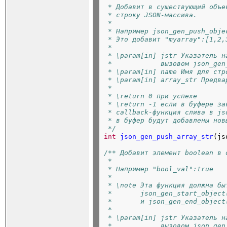
 * Добавит в существующий объе
 * строку JSON-массива.
 *
 * Например json_gen_push_obje
 * Это добавит "myarray":[1,2,
 *
 * \param[in] jstr Указатель н
 *            вызовом json_gen
 * \param[in] name Имя для стр
 * \param[in] array_str Предва
 *
 * \return 0 при успехе
 * \return -1 если в буфере за
 * callback-функция слива в js
 * в буфер будут добавлены нов
 */
int
json_gen_push_array_str
(js
/** Добавит элемент boolean в 
 *
 * Например "bool_val":true
 *
 * \note Эта функция должна бы
 *       json_gen_start_object
 *       и json_gen_end_object
 *
 * \param[in] jstr Указатель н
 *            вызовом json_gen