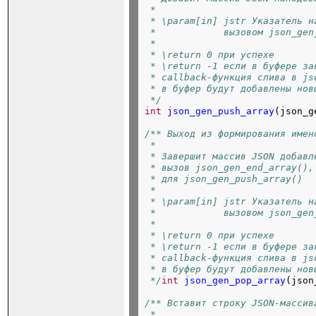
 *
 * \param[in] jstr Указатель н
 *            вызовом json_gen
 *
 * \return 0 при успехе
 * \return -1 если в буфере за
 * callback-функция слива в js
 * в буфер будут добавлены нов
 */
int
json_gen_push_array
(json_g
/** Выход из формирования имен
 *
 * Завершит массив JSON добавл
 * вызов json_gen_end_array(),
 * для json_gen_push_array()
 *
 * \param[in] jstr Указатель н
 *            вызовом json_gen
 *
 * \return 0 при успехе
 * \return -1 если в буфере за
 * callback-функция слива в js
 * в буфер будут добавлены нов
 */
int
json_gen_pop_array
(json
/** Вставит строку JSON-массив
 *