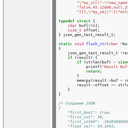
"
\"
my_str
\"
:
\"
new_name
"false,45.12000,null,2
"}]],
\"
my_obj
\"
:{
\"
onl
typedef
struct
{
char
buf[
256
];
size_t
offset;

}
json_gen_test_result_t;
static
void
flush_str
(
char
*
bu
{
json_gen_test_result_t
*
re
if
(result)
{
if
(strlen(buf)
>
size
printf(
"Result Buf
return
;
}
memcpy(result
->
buf
+
r
result
->
offset
+=
strl
}

}
/* Создание JSON
{
    "first_bool": true,
    "first_int": 30,
    "first_int64": -1020304050
    "float_val": 54.1643,