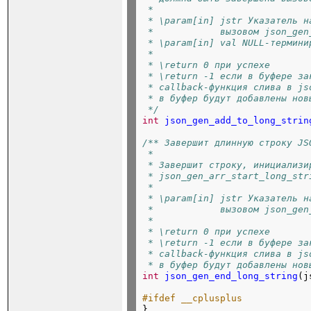
 *
 * \param[in] jstr Указатель н
 *            вызовом json_gen
 * \param[in] val NULL-термини
 *
 * \return 0 при успехе
 * \return -1 если в буфере за
 * callback-функция слива в js
 * в буфер будут добавлены нов
 */
int
json_gen_add_to_long_strin
/** Завершит длинную строку JS
 *
 * Завершит строку, инициализи
 * json_gen_arr_start_long_str
 *
 * \param[in] jstr Указатель н
 *            вызовом json_gen
 *
 * \return 0 при успехе
 * \return -1 если в буфере за
 * callback-функция слива в js
 * в буфер будут добавлены нов
int
json_gen_end_long_string
(j
#ifdef __cplusplus

}