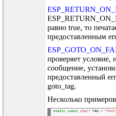
ESP_RETURN_ON_
ESP_RETURN_ON_FAL
равно true, то печат
предоставленным err
ESP_GOTO_ON_FA
проверяет условие, и
сообщение, установ
предоставленный err
goto_tag.
Несколько примеров
static
const
char
*
 TAG 
=
"Test