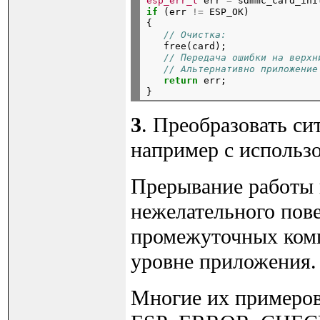
esp_err_t
 err 
=
 sdmmc_card_ini
if
 (err 
!=
 ESP_OK)

{

// Очистка:
   free(card);

// Передача ошибки на верхн
// Альтернативно приложение
return
 err;

3
. Преобразовать с
например с исполь
Прерывание работы 
нежелательного пов
промежуточных комп
уровне приложения.
Многие их примеро