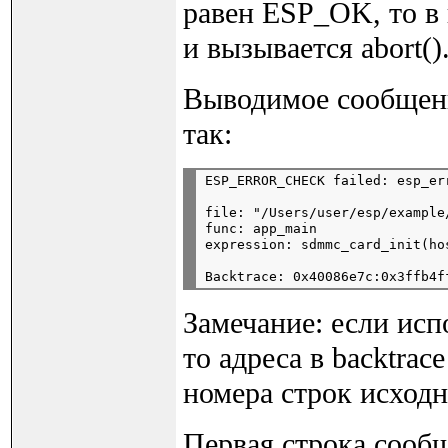
равен ESP_OK, то в 
и вызывается abort()
Выводимое сообщени
так:
file: "/Users/user/esp/example
func: app_main

Замечание: если испо
то адреса в backtra
номера строк исходн
Первая строка сооб