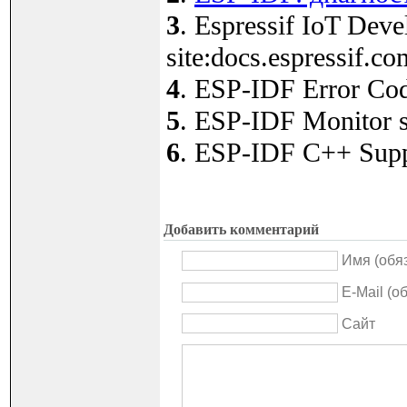
3
. Espressif IoT Dev
site:docs.espressif.co
4
. ESP-IDF Error Cod
5
. ESP-IDF Monitor si
6
. ESP-IDF C++ Suppo
Добавить комментарий
Имя (обя
E-Mail (о
Сайт