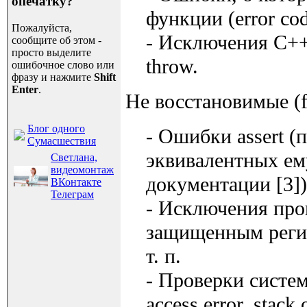
опечатку?
функции (error cod
Пожалуйста,
- Исключения C++
сообщите об этом -
просто выделите
throw.
ошибочное слово или
фразу и нажмите
Shift
Enter
.
Не восстановимые (fa
Блог одного
- Ошибки assert (
Сумасшествия
эквивалентных ему
Светлана,
видеомонтаж
документации [3]) 
ВКонтакте
Телеграм
- Исключения проц
защищенным регио
т. п.
- Проверки систем
access error, stack