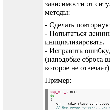
зависимости от сит
методы:
- Сделать повторную
- Попытаться деиниц
инициализировать.
- Исправить ошибку
(наподобие сброса в
которое не отвечает)
Пример:
esp_err_t
 err;
do

{

   err 
=
 sdio_slave_send_queue
// Повторные попытки, пока 