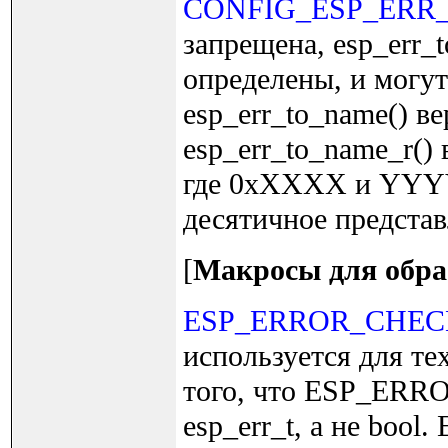
CONFIG_ESP_ERR
запрещена, esp_err_t
определены, и могут
esp_err_to_name()
esp_err_to_name_r(
где 0xXXXX и YYYY
десятичное представ
[
Макросы для обра
ESP_ERROR_CHE
используется для тех
того, что ESP_ERRO
esp_err_t, а не bo