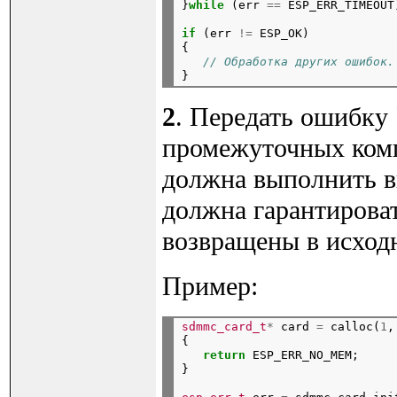
}
while
 (err 
==
 ESP_ERR_TIMEOUT
if
 (err 
!=
 ESP_OK)

{

// Обработка других ошибок.
2
. Передать ошибку
промежуточных комп
должна выполнить в
должна гарантирова
возвращены в исходн
Пример:
sdmmc_card_t
*
 card 
=
 calloc(
1
,
{

return
 ESP_ERR_NO_MEM;

}