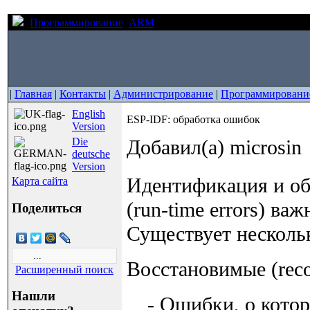
Программирование
ARM
ESP-IDF: обработка ошибок
|
Главная
|
Контакты
|
Администрирование
|
Программировани
English
ESP-IDF: обработка ошибок
Version
Die
Добавил(а) microsin
deutsche
Version
Идентификация и об
Карта сайта
(run-time errors) в
Поделиться
Существует несколь
Восстановимые (recov
Расширенный поиск
Нашли
- Ошибки, о кото