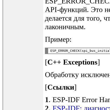
ESP_ERROR_CHECK 
API-функций. Это н
делается для того, 
лаконичным.
Пример:
[
C++ Exceptions
]
Обработку исключен
[
Ссылки
]
1
. ESP-IDF Error Hand
2
.
ESP-IDF: диагнос