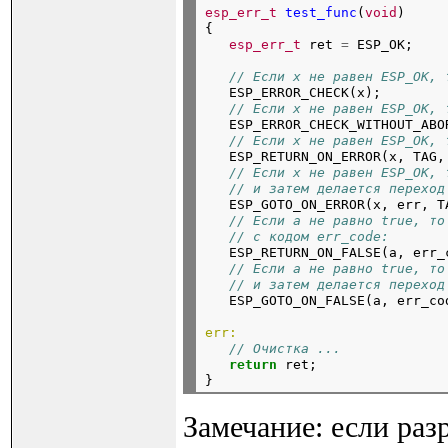
esp_err_t
test_func
(
void
)

{

esp_err_t
 ret 
=
// Если x не равен ESP_OK, 
   ESP_ERROR_CHECK(x);

// Если x не равен ESP_OK, 
   ESP_ERROR_CHECK_WITHOUT_ABOR
// Если x не равен ESP_OK, 
   ESP_RETURN_ON_ERROR(x, TAG,
// Если x не равен ESP_OK, 
// и затем делается переход
   ESP_GOTO_ON_ERROR(x, err, T
// Если a не равно true, то
// с кодом err_code:
   ESP_RETURN_ON_FALSE(a, err_
// Если a не равно true, то
// и затем делается переход
   ESP_GOTO_ON_FALSE(a, err_co
err:
// Очистка ...
return
 ret;

Замечание: если раз