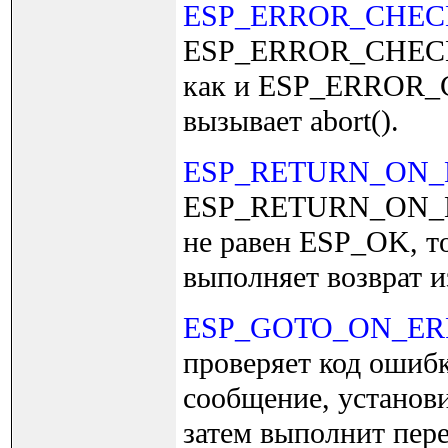
ESP_ERROR_CHE
ESP_ERROR_CHECK
как и ESP_ERROR_C
вызывает abort().
ESP_RETURN_ON
ESP_RETURN_ON_ERR
не равен ESP_OK, т
выполняет возврат 
ESP_GOTO_ON_E
проверяет код ошибк
сообщение, установи
затем выполнит пере