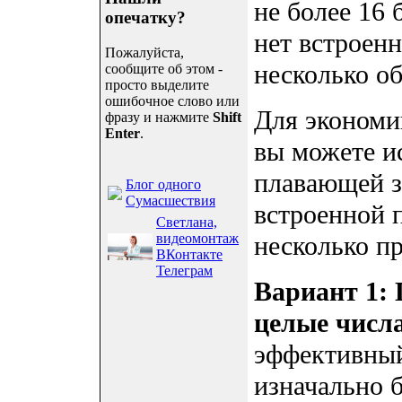
не более 16 
опечатку?
нет встроен
Пожалуйста,
несколько о
сообщите об этом -
просто выделите
ошибочное слово или
Для экономи
фразу и нажмите
Shift
Enter
.
вы можете и
плавающей з
Блог одного
Сумасшествия
встроенной п
Светлана,
видеомонтаж
несколько п
ВКонтакте
Телеграм
Вариант 1:
целые числ
эффективный
изначально 