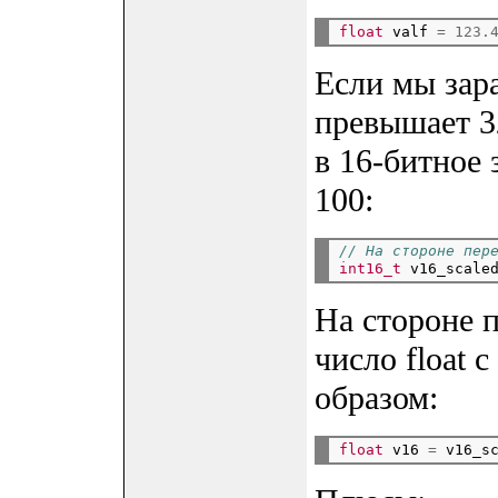
float
valf
=
123.
Если мы зара
превышает 3
в 16-битное
100:
// На стороне пер
int16_t
v16_scale
На стороне 
число float 
образом:
float
v16
=
v16_s