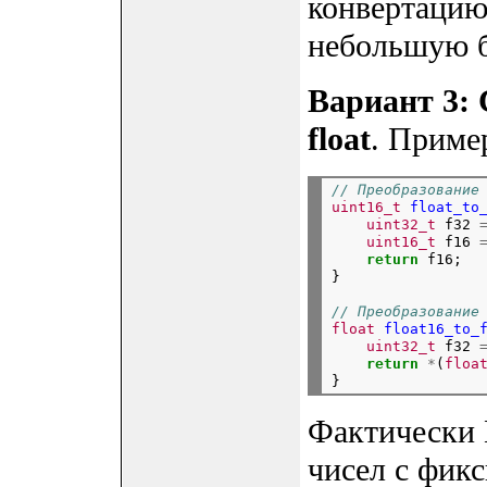
конвертацию
небольшую б
Вариант 3: 
float
. Приме
// Преобразование
uint16_t
float_to
uint32_t
f32
uint16_t
f16
return
f16;

}
// Преобразование
float
float16_to_
uint32_t
f32
return
*
(
floa
Фактически 
чисел с фикс