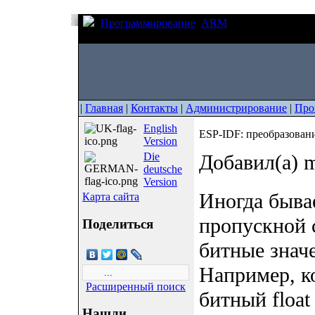
Программирование
ARM
ESP-IDF: преобра
битные значения
|
Главная
|
Контакты
|
Администрирование
|
Про
English
ESP-IDF: преобразовани
Version
Die
Добавил(а) m
deutsche
Version
Иногда быва
Карта сайта
пропускной 
Поделиться
битные знач
Например, ко
Расширенный поиск
битный float
Нашли