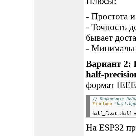
Плюсы:
- Простота 
- Точность д
бывает доста
- Минимальн
Вариант 2:
half-precisio
формат IEEE 
// Подключите биб
#include
"half.hp
half_float
::
half
На ESP32 пр