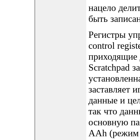
нацело делит
быть записан
Регистры упр
control regis
приходящие 
Scratchpad з
установленная
заставляет 
данные и це
так что данн
основную па
AAh (режим