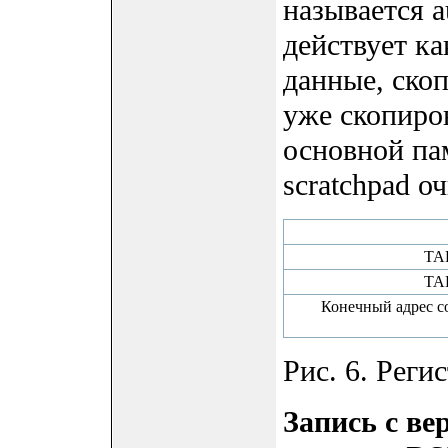
называется a
действует ка
данные, скоп
уже скопиро
основной па
scratchpad о
TA
TA
Конечный адрес со
Рис. 6. Реги
Запись с в