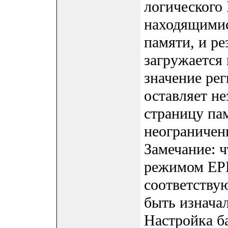
логического
находящимис
памяти, и ре
загружается 
значение ре
оставляет н
страницу пам
неограничен
Замечание: 
режимом EP
соответству
быть изнача
Настройка ба