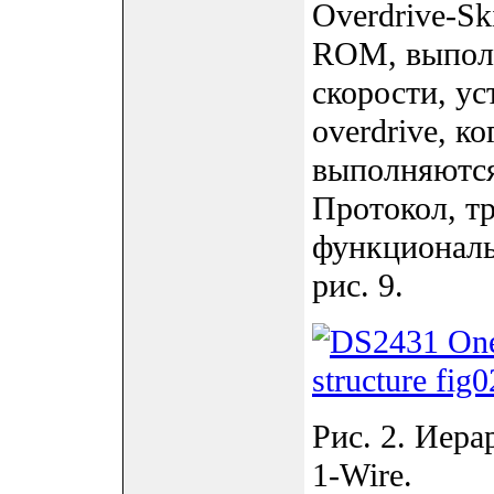
Overdrive-S
ROM, выполн
скорости, ус
overdrive, к
выполняются
Протокол, т
функциональ
рис. 9.
Рис. 2. Иера
1-Wire.