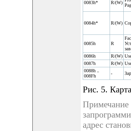
0083h*
R/(W)
Pag
0084h*
R/(W)
Cop
Fac
0085h
R
Ус
зав
0086h
R/(W)
Use
0087h
R/(W)
Use
0088h ..
-
За
008Fh
Рис. 5. Карт
Примечание 
запрограмми
адрес станов