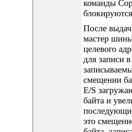
команды Copy
блокируются
После выдач
мастер шины
целевого адр
для записи в
записываемые
смещении бай
E/S загружа
байта и уве
последующим
это смещени
байта, запис