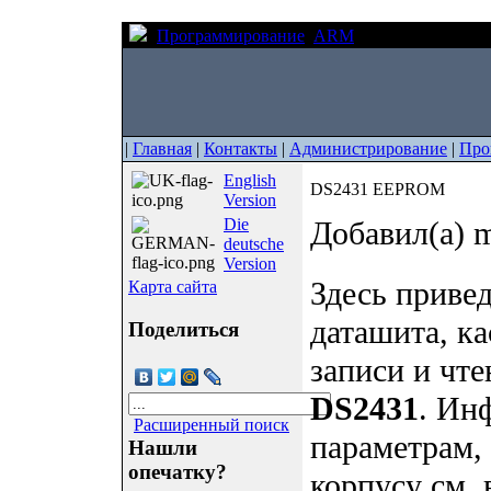
Программирование
ARM
DS2431 EEPRO
|
Главная
|
Контакты
|
Администрирование
|
Про
English
DS2431 EEPROM
Version
Die
Добавил(а) m
deutsche
Version
Здесь приве
Карта сайта
даташита, к
Поделиться
записи и чт
DS2431
. Ин
Расширенный поиск
параметрам,
Нашли
опечатку?
корпусу см.