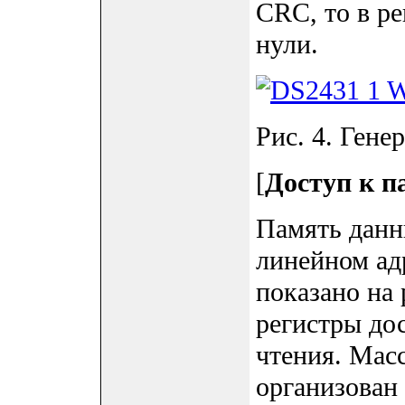
CRC, то в ре
нули.
Рис. 4. Гене
[
Доступ к п
Память данн
линейном ад
показано на 
регистры до
чтения. Ма
организован 