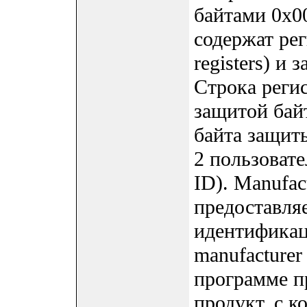
байтами 0x0
содержат рег
registers) и
Строка реги
защитой байто
байта защиты
2 пользовате
ID). Manufac
предоставля
идентификац
manufacturer
программе п
продукт, с к