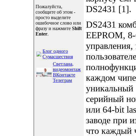
Пожалуйста,
DS2431 [1].
сообщите об этом -
просто выделите
DS2431 комб
ошибочное слово или
фразу и нажмите
Shift
EEPROM, 8-б
Enter
.
управления, 
Блог одного
пользователе
Сумасшествия
Светлана,
полнофункци
видеомонтаж
ВКонтакте
каждом чипе
Телеграм
уникальный 
серийный ном
или 64-bit l
заводе при и
что каждый 