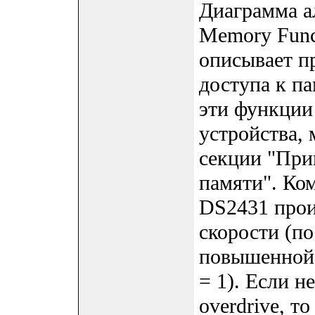
Диаграмма а
Memory Funct
описывает п
доступа к п
эти функции
устройства, 
секции "При
памяти". Ко
DS2431 прои
скорости (п
повышенной 
= 1). Если н
overdrive, т