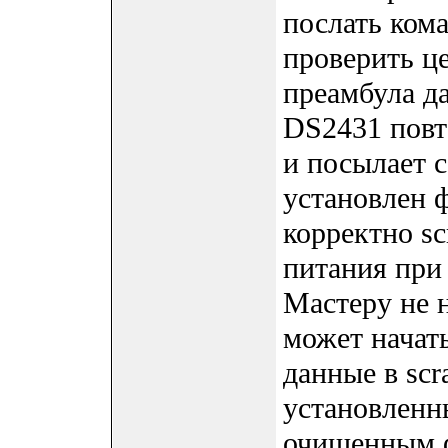
послать кома
проверить ц
преамбула да
DS2431 повт
и посылает 
установлен ф
корректно sc
питания при 
Мастеру не 
может начат
данные в scr
установленн
очищенным ф