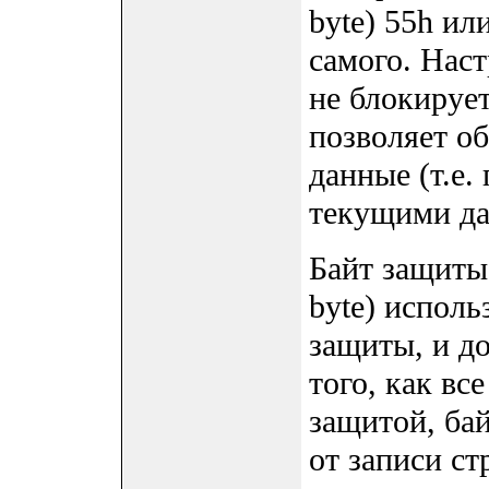
byte) 55h и
самого. Настр
не блокируе
позволяет о
данные (т.е.
текущими да
Байт защиты 
byte) испол
защиты, и д
того, как вс
защитой, ба
от записи ст