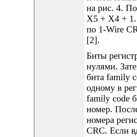
на рис. 4. П
X5 + X4 + 1
по 1-Wire C
[2].
Биты регист
нулями. Зате
бита family 
одному в рег
family code 
номер. Посл
номера регис
CRC. Если вд