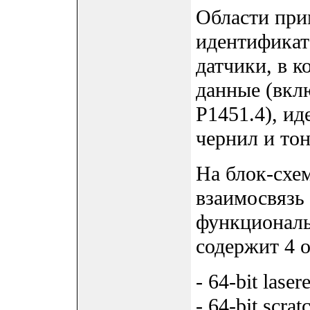
Области пр
идентификат
датчики, в 
данные (вкл
P1451.4), и
чернил и тоне
На блок-схем
взаимосвязь
функционал
содержит 4 
- 64-bit las
- 64-bit scra