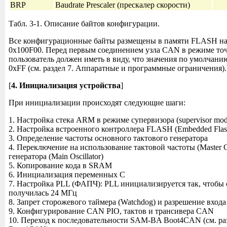
BRP
Baudrate Prescaler (прескалер скорости)
Табл. 3-1. Описание байтов конфигурации.
Все конфигурационные байты размещены в памяти FLASH нач
0x100F00. Перед первым соединением узла CAN в режиме точ
пользователь должен иметь в виду, что значения по умолчани
0xFF (см. раздел 7. Аппаратные и программные ограничения).
[
4. Инициализация устройства
]
При инициализации происходят следующие шаги:
1. Настройка стека ARM в режиме супервизора (supervisor mod
2. Настройка встроенного контроллера FLASH (Embedded Flash
3. Определение частоты основного тактового генератора
4. Переключение на использование тактовой частоты (Master C
генератора (Main Oscillator)
5. Копирование кода в SRAM
6. Инициализация переменных C
7. Настройка PLL (ФАПЧ): PLL инициализируется так, чтобы 
получилась 24 МГц
8. Запрет сторожевого таймера (Watchdog) и разрешение входа
9. Конфигурирование CAN PIO, тактов и трансивера CAN
10. Переход к последовательности SAM-BA Boot4CAN (см. р