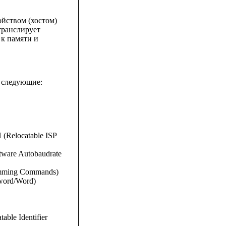
йством (хостом)
транслирует
к памяти и
 следующие:
Relocatable ISP
ware Autobaudrate
amming Commands)
word/Word)
e Identifier