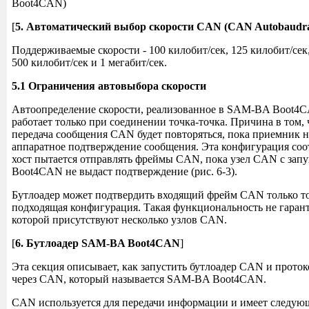
Boot4CAN)
[
5. Автоматический выбор скорости CAN (CAN Autobaudra
Поддерживаемые скорости - 100 килобит/сек, 125 килобит/сек,
500 килобит/сек и 1 мегабит/сек.
5.1 Ограничения автовыбора скорости
Автоопределение скорости, реализованное в SAM-BA Boot4
работает только при соединении точка-точка. Причина в том, 
передача сообщения CAN будет повторяться, пока приемник 
аппаратное подтверждение сообщения. Эта конфигурация соот
хост пытается отправлять фреймы CAN, пока узел CAN с з
Boot4CAN не выдаст подтверждение (рис. 6-3).
Бутлоадер может подтвердить входящий фрейм CAN только тог
подходящая конфигурация. Такая функциональность не гаранти
которой присутствуют несколько узлов CAN.
[
6. Бутлоадер SAM-BA Boot4CAN
]
Эта секция описывает, как запустить бутлоадер CAN и прото
через CAN, который называется SAM-BA Boot4CAN.
CAN используется для передачи информации и имеет следу