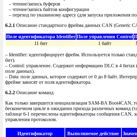
– чтение/запись буферов
– чтение/запись байтов конфигурации
– переход по указанному адресу (для запуска приложения по
6.2.1
Описание стандартного фрейма данных CAN (Generic CA
Поле идентификатора Identifier
Поле управления Control
П
11 бит
1 байт
– Identifier: идентифицирует фрейм. Используется только ста
бит).
– Control: управление. Содержит информацию DLC в 4 битах 
поле данных).
– Data: поле данных, которое содержит от 0 до 8 байт. Интер
фрейме зависят от поля идентификатора.
6.2.2
Описание команд
Как только завершится инициализация SAM-BA Boot4CAN, то 
бесконечном цикле в ожидании прихода различных команд (та
таблице 6-1 перечислены идентификаторы сообщения CAN, з
управления протоколом.
Идентификатор
Выполняемое действие
Значе