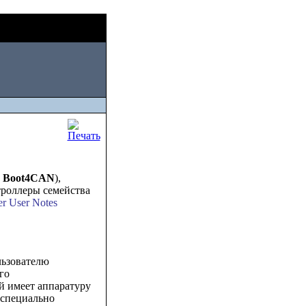
Sat, August 08
2026
Boot4CAN
),
троллеры семейства
 User Notes
ьзователю
го
 имеет аппаратуру
 специально