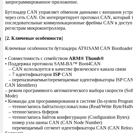
запрограммированное приложение.
Бутлоадер CAN управляет обменом данными с внешним устро
через сеть CAN. Он интерпретирует протокол CAN, который 
последовательные коммуникационные фреймы CAN в доступ 
регистрам микроконтроллера.
и
[
2. Ключевые особенности
]
t
Ключевые особенности бутлоадера AT91SAM CAN Bootloader
• Совместимость с семейством
ARM® Thumb®
• Поддержка протокола SAM-BA™ Boot4CAN
– CAN используется в качестве физического канала связи
– 7 идентификаторов
ISP
CAN
– переназначаемые/перемещаемые идентификаторы ISP CAN (
CAN Identifiers)
– режим программного автоматического выбора скорости (Soft
Mode)
• Команды для программирования в системе (In-system Progr
– чтение/запись байта/полуслова/слова (Read/Write Byte/Half
– чтение/запись буферов
– чтение/запись байтов конфигурации (Configuration Bytes):
номер узла шины CAN (CAN Node Number)
перемещаемый сегмент идентификатора CAN (CAN Relocatabl