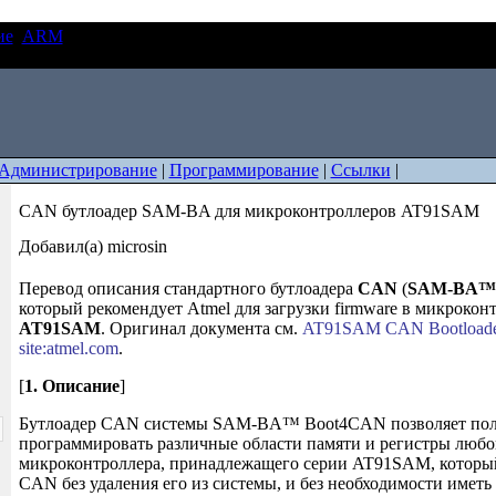
ие
ARM
CAN бутлоадер SAM-BA для микроконтроллеров
Администрирование
|
Программирование
|
Ссылки
|
CAN бутлоадер SAM-BA для микроконтроллеров AT91SAM
Добавил(а) microsin
Перевод описания стандартного бутлоадера
CAN
(
SAM-BA™ 
который рекомендует Atmel для загрузки firmware в микрокон
AT91SAM
. Оригинал документа см.
AT91SAM CAN Bootloader
site:atmel.com
.
[
1. Описание
]
Бутлоадер CAN системы SAM-BA™ Boot4CAN позволяет пол
программировать различные области памяти и регистры любо
микроконтроллера, принадлежащего серии AT91SAM, который
CAN без удаления его из системы, и без необходимости иметь