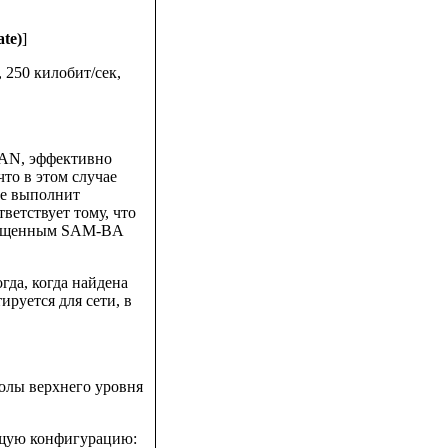
te)
]
 250 килобит/сек,
CAN, эффективно
что в этом случае
не выполнит
ветствует тому, что
апущенным SAM-BA
да, когда найдена
руется для сети, в
колы верхнего уровня
ющую конфигурацию: