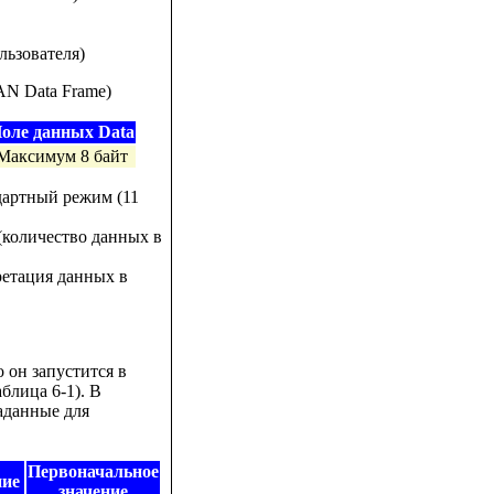
льзователя)
N Data Frame)
оле данных Data
Максимум 8 байт
ндартный режим (11
(количество данных в
претация данных в
он запустится в
блица 6-1). В
аданные для
Первоначальное
ние
значение