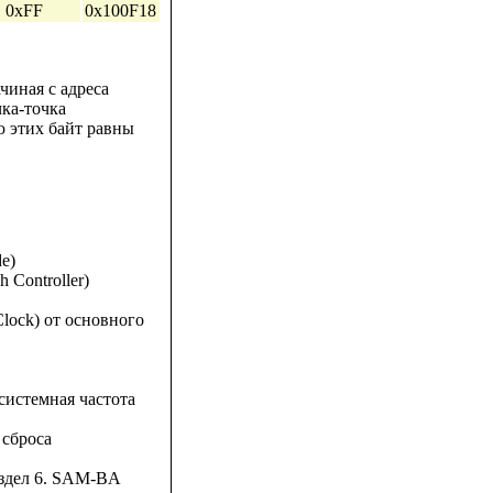
0xFF
0x100F18
иная с адреса
ка-точка
ю этих байт равны
e)
 Controller)
lock) от основного
системная частота
 сброса
аздел 6. SAM-BA