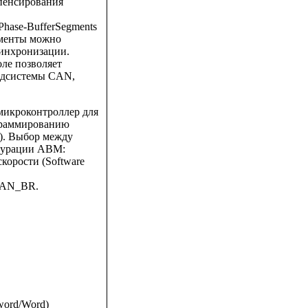
мпенсирования
hase-BufferSegments
гменты можно
инхронизации.
оле позволяет
подсистемы CAN,
микроконтроллер для
граммированию
). Выбор между
игурации ABM:
орости (Software
CAN_BR.
word/Word)