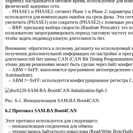
Segment): настраивается битовое время, используемое для ко
физической задержки сети.
– PHASE1 и PHASE2: сегмент Phase 1 и Phase 2: параметры P
используется для компенсации ошибок на среза фазы. Эти се
увеличить (PHASE1) или сократить (PHASE2) с помощью рес
– BRP: прескалер выбора скорости (Baudrate Prescaler): это п
пользователю запрограммировать период тактовую частоту 
чтобы задать индивидуальную длительность бит.
Внимание: обратитесь к полному даташиту на используемый 
получения дополнительной информации по настройке и про
длительностей бит шины CAN (CAN Bit Timing Programmation
этими двумя решениями может быть сделан через байт конф
– ABM = 0xFF: выполняется программное автоопределение ск
Autobaudrate).
– ABM != 0xFF: используется конфигурирование регистра 
Рис. 6-1. Инициализация SAM-BA Boot4CAN.
6.2 Протокол SAM-BA Boot4CAN
Этот протокол используется для следующего:
– инициализация соединения для обмена
– чтение/запись байта/полуслова/слова (Read/Write Byte/Half