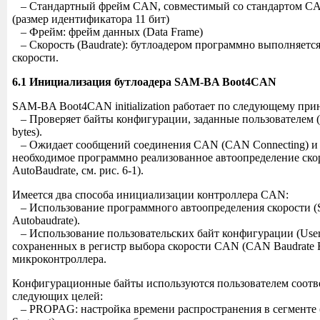
– Стандартный фрейм CAN, совместимый со стандартом CAN 
(размер идентификатора 11 бит)
– Фрейм: фрейм данных (Data Frame)
– Скорость (Baudrate): бутлоадером программно выполняетс
скорости.
6.1 Инициализация бутлоадера SAM-BA Boot4CAN
SAM-BA Boot4CAN initialization работает по следующему при
– Проверяет байты конфигурации, заданные пользователем (U
bytes).
– Ожидает сообщений соединения CAN (CAN Connecting) и
необходимое программно реализованное автоопределение ско
AutoBaudrate, см. рис. 6-1).
Имеется два способа инициализации контроллера CAN:
– Использование программного автоопределения скорости (S
Autobaudrate).
– Использование пользовательских байт конфигурации (User C
сохраненных в регистр выбора скорости CAN (CAN Baudrate 
микроконтроллера.
Конфигурационные байты используются пользователем соотв
следующих целей:
– PROPAG: настройка времени распространения в сегменте (