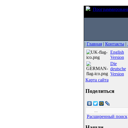
Программирован
AT91SAM
|
Главная
|
Контакты
|
English
Version
Die
deutsche
Version
Карта сайта
Поделиться
Расширенный поиск
Нашли