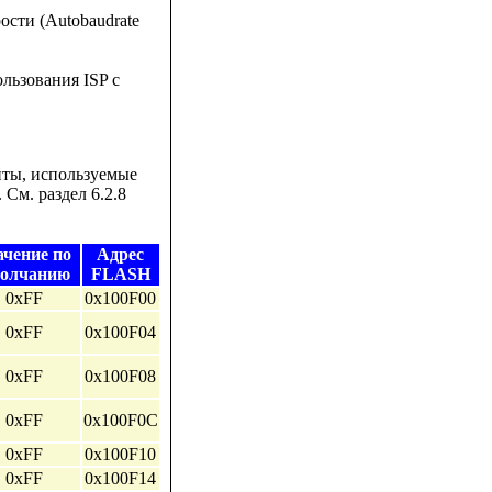
сти (Autobaudrate
льзования ISP с
йты, используемые
См. раздел 6.2.8
ачение по
Адрес
олчанию
FLASH
0xFF
0x100F00
0xFF
0x100F04
0xFF
0x100F08
0xFF
0x100F0C
0xFF
0x100F10
0xFF
0x100F14