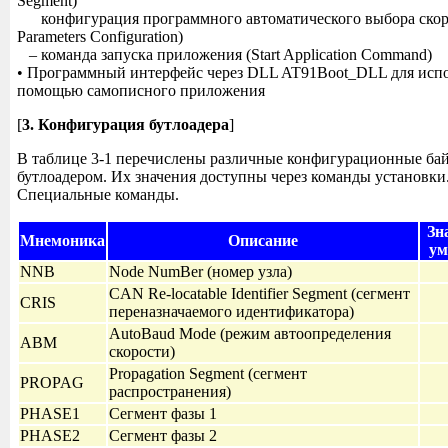
Segment)
конфигурация программного автоматического выбора скоро
Parameters Configuration)
– команда запуска приложения (Start Application Command)
• Программный интерфейс через DLL AT91Boot_DLL для испо
помощью самописного приложения
[
3. Конфигурация бутлоадера
]
В таблице 3-1 перечислены различные конфигурационные ба
бутлоадером. Их значения доступны через команды установки. 
Специальные команды.
Зн
Мнемоника
Описание
ум
NNB
Node NumBer (номер узла)
CAN Re-locatable Identifier Segment (сегмент
CRIS
переназначаемого идентификатора)
AutoBaud Mode (режим автоопределения
ABM
скорости)
Propagation Segment (сегмент
PROPAG
распространения)
PHASE1
Сегмент фазы 1
PHASE2
Сегмент фазы 2