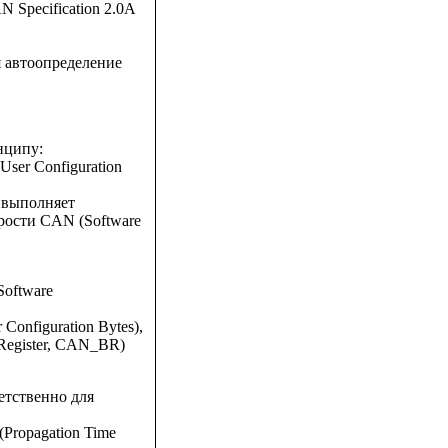
Specification 2.0A
я автоопределение
нципу:
ser Configuration
 выполняет
рости CAN (Software
oftware
onfiguration Bytes),
Register, CAN_BR)
етственно для
Propagation Time