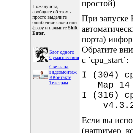
простой)
Пожалуйста,
сообщите об этом -
При запуске
просто выделите
ошибочное слово или
автоматическ
фразу и нажмите
Shift
Enter
.
порта) инфо
Обратите вни
Блог одного
Сумасшествия
с `cpu_start`:
Светлана,
видеомонтаж
I (304) c
ВКонтакте
Телеграм
Мар 14 2
I (316) 
v4.3.
Если вы испо
(например, ко