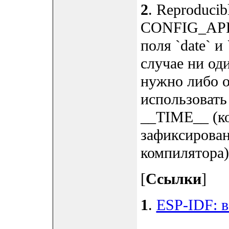
2
. Reproducib
CONFIG_AP
поля `date` и
случае ни оди
нужно либо о
использоват
__TIME__ (ко
зафиксирован
компилятора)
[
Ссылки
]
1
.
ESP-IDF: 