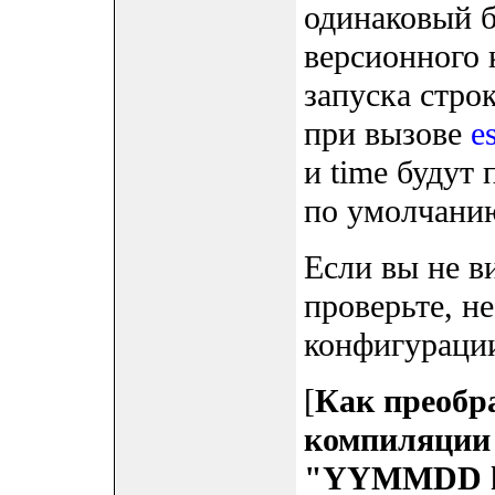
одинаковый б
версионного 
запуска строк
при вызове
e
и time будут
по умолчани
Если вы не в
проверьте, н
конфигурации
[
Как преобра
компиляции 
"YYMMDD h