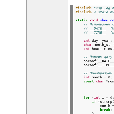
#include
"esp_log.
#include
< stdio.h
static
void
show_c
// Используем 
// __DATE__: "
// __TIME__: "
int
day,
year;
char
month_str
int
hour,
minu
// Парсим дату
sscanf(__DATE_
sscanf(__TIME_
// Преобразуем
int
month
=
0
;
const
char
*
mo
for
(
int
i
=
0
if
(strcmp
month
break
;
}