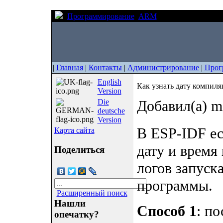
Программирование
ARM
Как узнать дату 
|
Главная
|
Контакты
|
Администрирование
|
Прог
English
Как узнать дату компил
Version
Die
Добавил(а) m
deutsche
Version
В ESP-IDF ес
Карта сайта
дату и время
Поделиться
логов запуск
программы.
Расширенный поиск
Нашли
Способ 1
: по
опечатку?