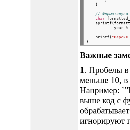
}
// Форматируем
char
formatted
sprintf(format
year
%
printf(
"Версия
Важные зам
1
. Пробелы в
меньше 10, в
Например: `"
выше код с ф
обрабатывает 
игнорируют 