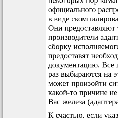
некоторых пор коман
официального распр
в виде скомпилирова
Они предоставляют т
производители адап
сборку исполняемог
предоставят необхо
документацию. Все
раз выбираются на э
может произойти си
какой-то причине н
Вас железа (адапте
К счастью, если ука