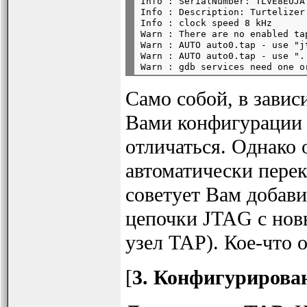
Info : SerialNumber: TLVE8EUJA

Info : Description: Turtelizer
Info : clock speed 8 kHz

Warn : There are no enabled ta
Warn : AUTO auto0.tap - use "j
Warn : AUTO auto0.tap - use "..
Само собой, в зави
Вами конфигурации 
отличаться. Однако
автоматически перек
советует Вам добав
цепочки JTAG с нов
узел TAP). Кое-что 
[
3. Конфигурирова