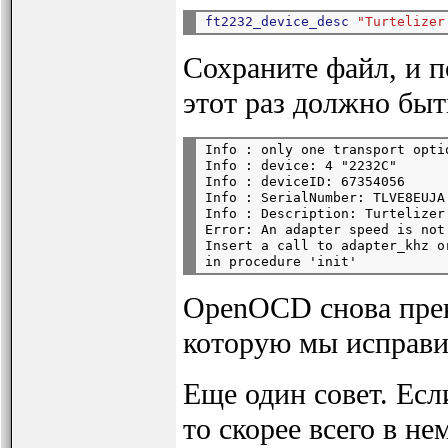
ft2232_device_desc
"Turtelizer
Сохраните файл, и 
этот раз должно бы
Info : only one transport opti
Info : device: 4 "2232C"

Info : deviceID: 67354056

Info : SerialNumber: TLVE8EUJA

Info : Description: Turtelizer
Error: An adapter speed is not
Insert a call to adapter_khz o
OpenOCD снова прек
которую мы исправи
Еще один совет. Ес
то скорее всего в н