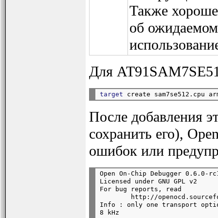
Также хороше
об ожидаемом
использовани
Для AT91SAM7SE512
target
 create sam7se512.cpu ar
После добавления эт
сохранить его), Ope
ошибок или предуп
Open On-Chip Debugger 0.6.0-rc
Licensed under GNU GPL v2

For bug reports, read

        http://openocd.sourcef
Info : only one transport opti
8 kHz
