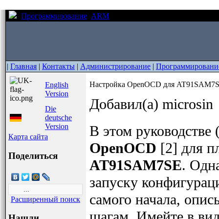
Программирование
ARM
Настройка OpenOCD для AT9
|
Главная
|
Контакты
|
Администрирование
|
Программировани
Настройка OpenOCD для AT91SAM7
English
Version
Добавил(а) microsin
Die
deutsche
Version
В этом руководстве (
Карта сайта
OpenOCD
[2] для 
Поделиться
AT91SAM7SE
. Одн
запуску конфигураци
самого начала, опи
Расширенный поиск
шагам. Имейте в вид
Нашли