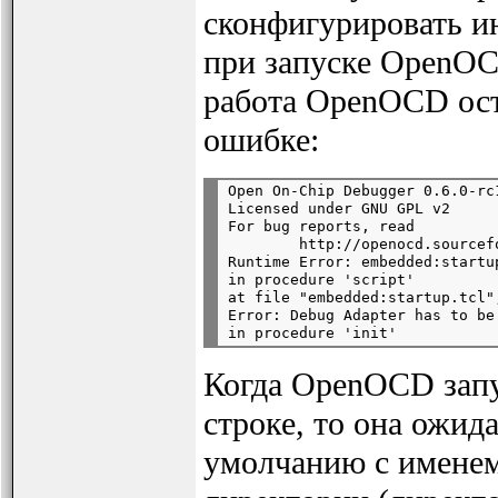
сконфигурировать ин
при запуске OpenOC
работа OpenOCD ост
ошибке:
Open On-Chip Debugger 0.6.0-rc
Licensed under GNU GPL v2

For bug reports, read

        http://openocd.sourcef
Runtime Error: embedded:startu
in procedure 'script'

at file "embedded:startup.tcl",
Error: Debug Adapter has to be
Когда OpenOCD запу
строке, то она ожид
умолчанию с именем