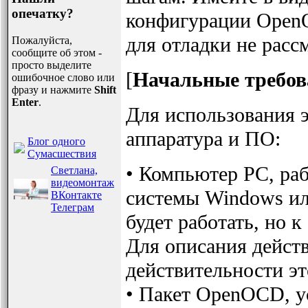
опечатку?
конфигурации OpenO
для отладки не расс
Пожалуйста,
сообщите об этом -
просто выделите
[
Начальные требов
ошибочное слово или
фразу и нажмите
Shift
Enter
.
Для использования э
аппаратура и ПО:
Блог одного
Сумасшествия
• Компьютер PC, ра
Светлана,
видеомонтаж
системы Windows или
ВКонтакте
Телеграм
будет работать, но 
Для описания действ
действительности эт
• Пакет OpenOCD, у