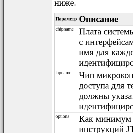
ниже.
Описание
Параметр
chipname
Плата системы
с интерфейса
имя для кажд
идентифициро
tapname
Чип микрокон
доступа для те
должны указа
идентифициро
options
Как минимум 
инструкций J