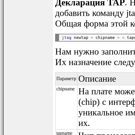
Декларация TAP
. 
добавить команду j
Общая форма этой 
jtag
 newtap 
<
 chipname 
>
<
 tap
Нам нужно заполнит
Их назначение след
Описание
Параметр
chipname
На плате може
(chip) с инте
уникальное им
их.
tapname