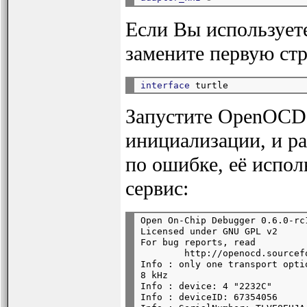
Если Вы используете 
замените первую ст
interface
Запустите OpenOCD,
инициализации, и р
по ошибке, её испол
сервис:
Open On-Chip Debugger 0.6.0-rc
Licensed under GNU GPL v2

For bug reports, read

        http://openocd.sourcef
Info : only one transport opti
8 kHz

Info : device: 4 "2232C"

Info : deviceID: 67354056
