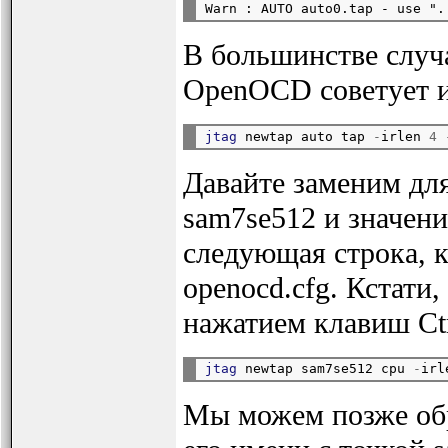
В большинстве случа
OpenOCD советует и
jtag
 newtap auto tap 
-
irlen 
4
Давайте заменим дл
sam7se512 и значени
следующая строка, 
openocd.cfg. Кстати
нажатием клавиш Ctr
jtag
 newtap sam7se512 cpu 
-
irl
Мы можем позже об