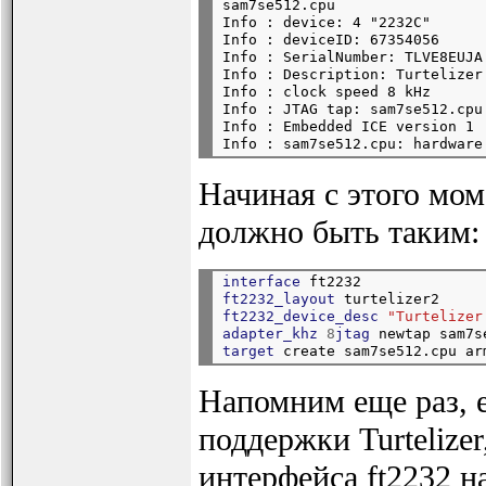
sam7se512.cpu

Info : device: 4 "2232C"

Info : deviceID: 67354056

Info : SerialNumber: TLVE8EUJA

Info : Description: Turtelizer
Info : clock speed 8 kHz

Info : JTAG tap: sam7se512.cpu
Info : Embedded ICE version 1

Начиная с этого мом
должно быть таким:
interface
 ft2232
ft2232_layout
 turtelizer2
ft2232_device_desc
"Turtelizer
adapter_khz
8
jtag
 newtap sam7s
target
 create sam7se512.cpu ar
Напомним еще раз, 
поддержки Turtelizer
интерфейса ft2232 на