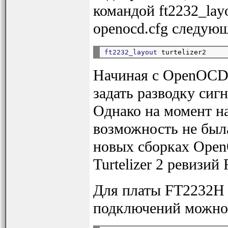
командой ft2232_layo
openocd.cfg следую
ft2232_layout
Начиная с OpenOCD 
задать разводку сиг
Однако на момент на
возможность не была
новых сборках Open
Turtelizer 2 ревизий
Для платы FT2232H 
подключений можно