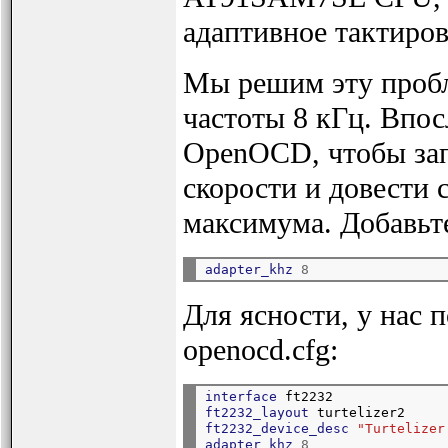
адаптивное тактиров
Мы решим эту пробл
частоты 8 кГц. Впос
OpenOCD, чтобы зап
скорости и довести 
максимума. Добавьт
adapter_khz
8
Для ясности, у нас
openocd.cfg:
interface
 ft2232
ft2232_layout
 turtelizer2
ft2232_device_desc
"Turtelizer
adapter_khz
8