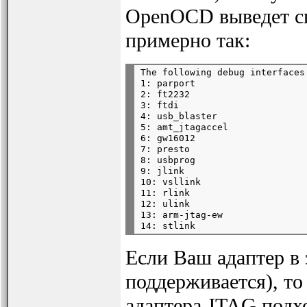
OpenOCD выведет сп
примерно так:
The following debug interfaces 
1: parport

2: ft2232

3: ftdi

4: usb_blaster

5: amt_jtagaccel

6: gw16012

7: presto

8: usbprog

9: jlink

10: vsllink

11: rlink

12: ulink

13: arm-jtag-ew

Если Ваш адаптер в 
поддерживается), то
адаптера JTAG под