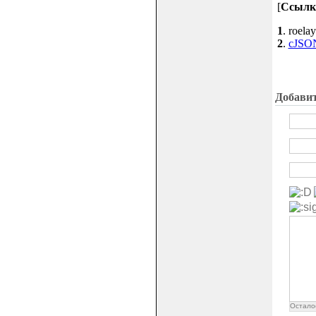
[
Ссылк
1
. roela
2
.
cJSON
Добави
Остало