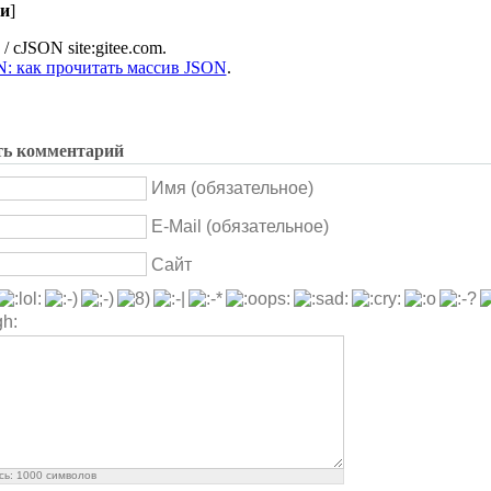
и
]
y / cJSON site:gitee.com.
: как прочитать массив JSON
.
ть комментарий
Имя (обязательное)
E-Mail (обязательное)
Сайт
сь:
1000
символов