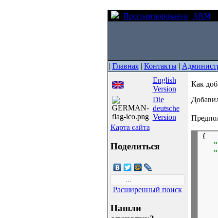
Программирование
ARM
К
|
Главная
|
Контакты
|
Админист
English
Как доб
Version
Die
Добавил
deutsche
Version
Предпол
Карта сайта
{

"
Поделиться
"
    
    
Расширенный поиск
    
Нашли
    