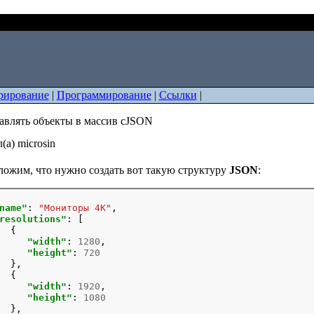
ак добавлять объекты в массив cJSON
рирование
|
Программирование
|
Ссылки
|
авлять объекты в массив cJSON
(а) microsin
ожим, что нужно создать вот такую структуру
JSON
:
name"
: 
"Мониторы 4K"
,

resolutions"
: [

  {

"width"
: 
1280
,

"height"
: 
720
  },

  {

"width"
: 
1920
,

"height"
: 
1080
  },
