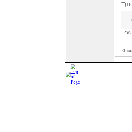
По
Об
Отпр