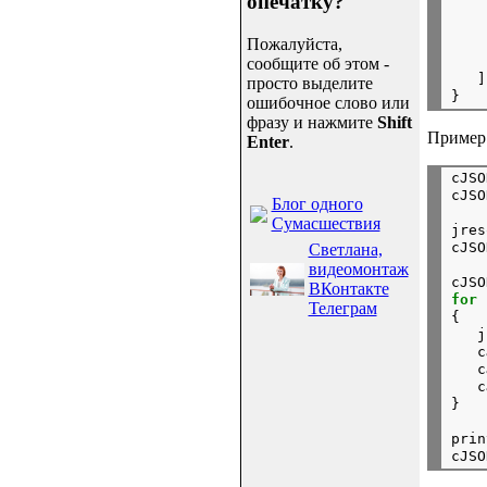
опечатку?
    
Пожалуйста,
    
сообщите об этом -
   ]

просто выделите
ошибочное слово или
фразу и нажмите
Shift
Пример 
Enter
.
cJSO
cJSO
Блог одного
Сумасшествия
jres
cJSO
Светлана,
видеомонтаж
cJSO
ВКонтакте
for
 
Телеграм
{

   j
   c
   c
   c
prin