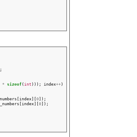
*
sizeof
(
int
))); index
++
)

numbers[index][
0
]);

_numbers[index][
0
]);
