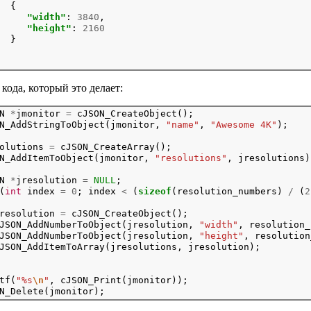
  {

"width"
: 
3840
,

"height"
: 
2160
  }

кода, который это делает:
N 
*
jmonitor 
=
 cJSON_CreateObject();

N_AddStringToObject(jmonitor, 
"name"
, 
"Awesome 4K"
olutions 
=
 cJSON_CreateArray();

N_AddItemToObject(jmonitor, 
"resolutions"
N 
*
jresolution 
=
NULL
;
(
int
 index 
=
0
; index 
<
 (
sizeof
(resolution_numbers) 
/
 (
2
resolution 
=
 cJSON_CreateObject();

JSON_AddNumberToObject(jresolution, 
"width"
, resolution_
JSON_AddNumberToObject(jresolution, 
"height"
, resolution
JSON_AddItemToArray(jresolutions, jresolution);

tf(
"%s
\n
"
, cJSON_Print(jmonitor));
