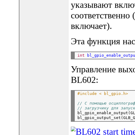
указывают вклю
соответственно 
включает).
Эта функция нас
int
bl_gpio_enable_outp
Управление вых
BL602:
#include < bl_gpio.h>
// С помощью осциллогра
// загрузчику для запус

bl_gpio_enable_output(G
bl_gpio_output_set(GLB_