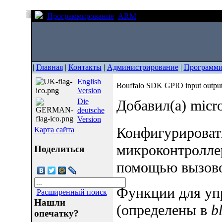
Программирование
ARM
Bouffalo SDK GPIO input
|
Главная
|
Контакты
|
Администрирование
|
Программи
English
Bouffalo SDK GPIO input outpu
Version
Die
Добавил(а) micr
deutsche
Version
Конфигурироват
Карта сайта
микроконтроллер
Поделиться
помощью вызов
Функции для уп
Расширенный поиск
Нашли
(определены в
b
опечатку?