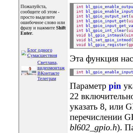
Пожалуйста,
int
bl_gpio_enable_outp
int
bl_gpio_enable_inpu
сообщите об этом -
int
bl_gpio_output_set
(
просто выделите
int
bl_gpio_input_get
(
u
ошибочное слово или
int
bl_gpio_input_get_v
фразу и нажмите
Shift
int
bl_gpio_int_clear
(
u
Enter
.
void
bl_gpio_intmask
(
ui
void
bl_set_gpio_intmod
void
bl_gpio_register
(
g
Блог одного
Сумасшествия
Эта функция нас
Светлана,
видеомонтаж
int
bl_gpio_enable_inpu
ВКонтакте
Телеграм
Параметр
pin
ук
22 включительн
указать 8, или
перечислении G
bl602_gpio.h
). 