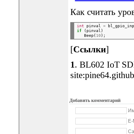
Как считать уро
int
 pinval 
=
 bl_gpio_in
if
 (pinval)

   Beep(
10
[
Ссылки
]
1
. BL602 IoT SD
site:pine64.github
Добавить комментарий
Им
E-
Са