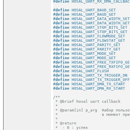
#
define
 HOSAL_UART_RX_DMA_CALLBAC
#
define
 HOSAL_UART_BAUD_SET      
#
define
 HOSAL_UART_BAUD_GET      
#
define
 HOSAL_UART_DATA_WIDTH_SET
#
define
 HOSAL_UART_DATA_WIDTH_GET
#
define
 HOSAL_UART_STOP_BITS_SET 
#
define
 HOSAL_UART_STOP_BITS_GET 
#
define
 HOSAL_UART_FLOWMODE_SET  
#
define
 HOSAL_UART_FLOWSTAT_GET  
#
define
 HOSAL_UART_PARITY_SET    
#
define
 HOSAL_UART_PARITY_GET    
#
define
 HOSAL_UART_MODE_SET      
#
define
 HOSAL_UART_MODE_GET      
#
define
 HOSAL_UART_FREE_TXFIFO_GE
#
define
 HOSAL_UART_FREE_RXFIFO_GE
#
define
 HOSAL_UART_FLUSH         
#
define
 HOSAL_UART_TX_TRIGGER_ON 
#
define
 HOSAL_UART_TX_TRIGGER_OFF
#
define
 HOSAL_UART_DMA_TX_START  
#
define
 HOSAL_UART_DMA_RX_START  
/**
 * @brief hosal uart callback

 *

 * @param[in] p_arg  Набор пользо
 *                   в момент при
 *

 * @return

 *  - 0 : успех
