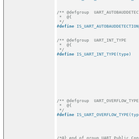
                                 
/** @defgroup  UART_AUTOBAUDDETEC
 *  @{

 */
#
define
 IS_UART_AUTOBAUDDETECTION
                                 
/** @defgroup  UART_INT_TYPE

 *  @{

 */
#
define
 IS_UART_INT_TYPE(type)   
                                 
                                 
                                 
                                 
                                 
                                 
                                 
                                 
/** @defgroup  UART_OVERFLOW_TYPE

 *  @{

 */
#
define
 IS_UART_OVERFLOW_TYPE(typ
                                 
                                 
                                 
/*@} end of group UART_Public_Con