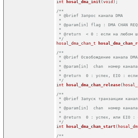
int
hosal_dma_init
(
void
)
;
/**

 * @brief Запрос канала DMA

 *

 * @param[in] flag : DMA CHAN REQ
 *

 * @return  < 0 : если на любом ш
 */
hosal_dma_chan_t
hosal_dma_chan_r
/**

 * @brief Освобождение канала DMA

 *

 * @param[in]  chan  номер канала 
 *

 * @return  0 : успех, EIO : если
 */
int
hosal_dma_chan_release
(
hosal_
/**

 * @brief Запуск транзакции канал
 *

 * @param[in]  chan  номер канала 
 *

 * @return  0 : успех, или EIO : 
 */
int
hosal_dma_chan_start
(
hosal_dm
/**
