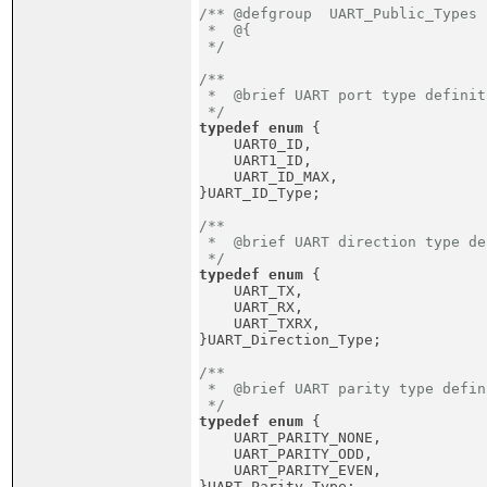
/** @defgroup  UART_Public_Types

 *  @{

 */
/**

 *  @brief UART port type definiti
 */
typedef
enum
 {
    UART0_ID,                    
    UART1_ID,                    
    UART_ID_MAX,                 
}UART_ID_Type;
/**

 *  @brief UART direction type de
 */
typedef
enum
 {
    UART_TX,                     
    UART_RX,                     
    UART_TXRX,                   
}UART_Direction_Type;
/**

 *  @brief UART parity type defin
 */
typedef
enum
 {
    UART_PARITY_NONE,            
    UART_PARITY_ODD,             
    UART_PARITY_EVEN,            
}UART_Parity_Type;