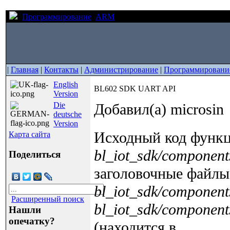
Программирование
ARM
BL602 SDK UART API
|
Главная
|
Контакты
|
Администрирование
|
Программировани
English
BL602 SDK UART API
Version
Die
Добавил(а) microsin
deutsche
Version
Исходный код функ
Карта сайта
bl_iot_sdk/component
Поделиться
заголовочные файлы
bl_iot_sdk/components
Расширенный поиск
bl_iot_sdk/component
Нашли
опечатку?
(находится в