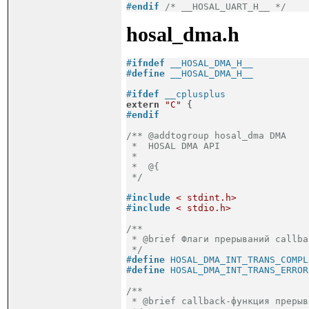
#
endif
/* __HOSAL_UART_H__ */
hosal_dma.h
#
ifndef
 __HOSAL_DMA_H__
#
define
 __HOSAL_DMA_H__
#
ifdef
 __cplusplus
extern
"C"
 {
#
endif
/** @addtogroup hosal_dma DMA

 *  HOSAL DMA API

 *

 *  @{

 */
#
include
< stdint.h>
#
include
< stdio.h>
/**

 * @brief Флаги прерываний callba
 */
#
define
 HOSAL_DMA_INT_TRANS_COMPL
#
define
 HOSAL_DMA_INT_TRANS_ERROR
/**

 * @brief callback-функция прерыв