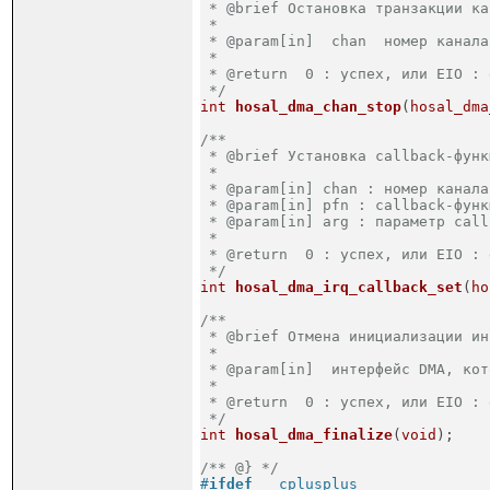
 * @brief Остановка транзакции ка
 *

 * @param[in]  chan  номер канала 
 *

 * @return  0 : успех, или EIO : 
 */
int
hosal_dma_chan_stop
(
hosal_dma
/**

 * @brief Установка callback-функ
 *

 * @param[in] chan : номер канала 
 * @param[in] pfn : callback-функц
 * @param[in] arg : параметр call
 *

 * @return  0 : успех, или EIO : 
 */
int
hosal_dma_irq_callback_set
(
ho
/**

 * @brief Отмена инициализации ин
 *

 * @param[in]  интерфейс DMA, кот
 *

 * @return  0 : успех, или EIO : 
 */
int
hosal_dma_finalize
(
void
)
;
/** @} */
#
ifdef
 __cplusplus