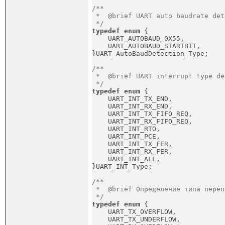
/**

 *  @brief UART auto baudrate det
 */
typedef
enum
 {
    UART_AUTOBAUD_0X55,          
    UART_AUTOBAUD_STARTBIT,      
}UART_AutoBaudDetection_Type;
/**

 *  @brief UART interrupt type de
 */
typedef
enum
 {
    UART_INT_TX_END,             
    UART_INT_RX_END,             
    UART_INT_TX_FIFO_REQ,        
    UART_INT_RX_FIFO_REQ,        
    UART_INT_RTO,                
    UART_INT_PCE,                
    UART_INT_TX_FER,             
    UART_INT_RX_FER,             
    UART_INT_ALL,                
}UART_INT_Type;
/**

 *  @brief Определение типа переп
 */
typedef
enum
 {
    UART_TX_OVERFLOW,            
    UART_TX_UNDERFLOW,           