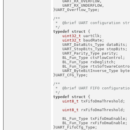
    UART_RX_OVERFLOW,            
    UART_RX_UNDERFLOW,           
}UART_Overflow_Type;
/**

 *  @brief UART configuration str
 */
typedef
struct
 {
uint32_t
 uartClk;            
uint32_t
 baudRate;           
    UART_DataBits_Type dataBits; 
    UART_StopBits_Type stopBits; 
    UART_Parity_Type parity;     
    BL_Fun_Type ctsFlowControl;  
    BL_Fun_Type rxDeglitch;      
    BL_Fun_Type rtsSoftwareContro
    UART_ByteBitInverse_Type byte
}UART_CFG_Type;
/**

 *  @brief UART FIFO configuratio
 */
typedef
struct
 {
uint8_t
 txFifoDmaThreshold;  
                                 
uint8_t
 rxFifoDmaThreshold;  
                                 

    BL_Fun_Type txFifoDmaEnable;
    BL_Fun_Type rxFifoDmaEnable; 
}UART_FifoCfg_Type;