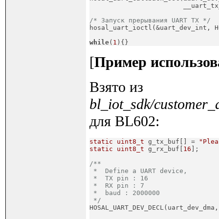
                        __uart_tx
/* Запуск прерывания UART TX */

hosal_uart_ioctl(&uart_dev_int, 
while
(
1
){}
[
Пример использо
Взято из
bl_iot_sdk/customer
для BL602:
static
uint8_t
 g_tx_buf[] = 
"Plea
static
uint8_t
 g_rx_buf[
16
];
/**

 *  Define a UART device,

 *  TX pin : 16

 *  RX pin : 7

 *  baud : 2000000

 */

HOSAL_UART_DEV_DECL(uart_dev_dma,