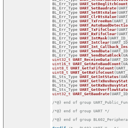
BL_Err_Type 
UART_SetDeglitchCount
BL_Err_Type 
UART_SetBaudrate
(UART
BL_Err_Type 
UART_SetRtsValue
(UART
BL_Err_Type 
UART_ClrRtsValue
(UART
BL_Err_Type 
UART_TxFreeRun
(UART_I
BL_Err_Type 
UART_AutoBaudDetectio
BL_Err_Type 
UART_TxFifoClear
(UART
BL_Err_Type 
UART_RxFifoClear
(UART
BL_Err_Type 
UART_IntMask
(UART_ID_
BL_Err_Type 
UART_IntClear
(UART_ID
BL_Err_Type 
UART_Int_Callback_Ins
BL_Err_Type 
UART_SendData
(UART_ID
BL_Err_Type 
UART_SendDataBlock
(UA
uint32_t
UART_ReceiveData
(UART_ID
uint16_t
UART_GetAutoBaudCount
(UA
uint8_t
UART_GetTxFifoCount
(UART_
uint8_t
UART_GetRxFifoCount
(UART_
BL_Sts_Type 
UART_GetIntStatus
(UAR
BL_Sts_Type 
UART_GetTxBusBusyStat
BL_Sts_Type 
UART_GetRxBusBusyStat
BL_Sts_Type 
UART_GetOverflowStatu
uint32_t
UART_GetBaudrate
(UART_ID
/*@} end of group UART_Public_Fun
/*@} end of group UART */
/*@} end of group BL602_Periphera