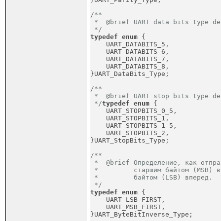
/**

 *  @brief UART data bits type de
 */
typedef
enum
 {
    UART_DATABITS_5,             
    UART_DATABITS_6,             
    UART_DATABITS_7,             
    UART_DATABITS_8,             
}UART_DataBits_Type;
/**

 *  @brief UART stop bits type de
 */
typedef
enum
 {
    UART_STOPBITS_0_5,           
    UART_STOPBITS_1,             
    UART_STOPBITS_1_5,           
    UART_STOPBITS_2,             
}UART_StopBits_Type;
/**

 *  @brief Определение, как отпра
 *         старшим байтом (MSB) в
 *         байтом (LSB) вперед.

 */
typedef
enum
 {
    UART_LSB_FIRST,              
    UART_MSB_FIRST,              
}UART_ByteBitInverse_Type;