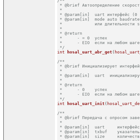
/**

 * @brief Автоопределение скорост
 *

 * @param[in]  uart интерфейс (0 
 * @param[in]  mode auto baudrate
 *             или длительности s
 *

 * @return  

 *	- = 0  успех

 *	- EIO  если на любом шаге произошла ошибка

 */
int
hosal_uart_abr_get
(
hosal_uart
/**

 * @brief Инициализирует интерфей
 *

 * @param[in]  uart  инициализиру
 *

 * @return  

 *	- 0    успех

 *	- EIO  если на любом шаге произошла ошибка

 */
int
hosal_uart_init
(
hosal_uart_de
/**

 * @brief Передача с опросом заве
 *

 * @param[in]  uart     интерфейс
 * @param[in]  txbuf    указатель
 * @param[in]  size     количеств