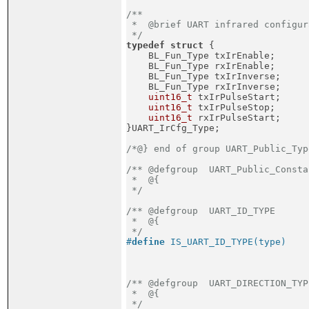
/**

 *  @brief UART infrared configur
 */
typedef
struct
 {
    BL_Fun_Type txIrEnable;      
    BL_Fun_Type rxIrEnable;      
    BL_Fun_Type txIrInverse;     
    BL_Fun_Type rxIrInverse;     
uint16_t
 txIrPulseStart;     
uint16_t
 txIrPulseStop;      
uint16_t
 rxIrPulseStart;     
}UART_IrCfg_Type;
/*@} end of group UART_Public_Typ
/** @defgroup  UART_Public_Constan
 *  @{

 */
/** @defgroup  UART_ID_TYPE

 *  @{

 */
#
define
 IS_UART_ID_TYPE(type)    
                                 
                                 
/** @defgroup  UART_DIRECTION_TYPE
 *  @{

 */