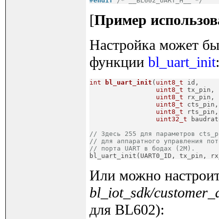
#
endif
/* __BL602_UART_H__ */
[
Пример использо
Настройка может б
функции
bl_uart_init
int
bl_uart_init
(
uint8_t
 id,

uint8_t
 tx_pin,

uint8_t
 rx_pin,

uint8_t
 cts_pin,

uint8_t
 rts_pin,

uint32_t
 baudrat
// Здесь 255 для параметров cts_p
// для аппаратного управления пот
// порта UART в бодах (2M).

bl_uart_init(UART0_ID, tx_pin, r
Или можно настрои
bl_iot_sdk/customer_
для BL602):