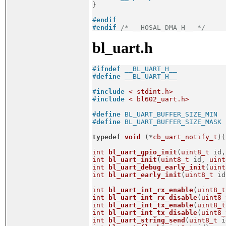

}
#
endif
#
endif
/* __HOSAL_DMA_H__ */
bl_uart.h
#
ifndef
 __BL_UART_H__
#
define
 __BL_UART_H__
#
include
< stdint.h>
#
include
< bl602_uart.h>
#
define
 BL_UART_BUFFER_SIZE_MIN  
#
define
 BL_UART_BUFFER_SIZE_MASK 
typedef
void
(*
cb_uart_notify_t
)
(
int
bl_uart_gpio_init
(
uint8_t
 id,
int
bl_uart_init
(
uint8_t
 id, 
uint
int
bl_uart_debug_early_init
(
uint
int
bl_uart_early_init
(
uint8_t
 id
int
bl_uart_int_rx_enable
(
uint8_t
int
bl_uart_int_rx_disable
(
uint8_
int
bl_uart_int_tx_enable
(
uint8_t
int
bl_uart_int_tx_disable
(
uint8_
int
bl_uart_string_send
(
uint8_t
 i