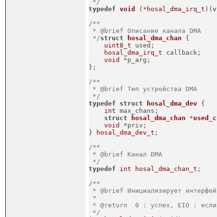
 */
typedef
void
(*
hosal_dma_irq_t
)
(
v
/**

 * @brief Описание канала DMA

 */
struct
hosal_dma_chan
 {
uint8_t
 used;

hosal_dma_irq_t
 callback;

void
 *p_arg;

};
/**

 * @brief Тип устройства DMA

 */
typedef
struct
hosal_dma_dev
 {
int
 max_chans;

struct
hosal_dma_chan
 *
used_c
void
 *priv;

} 
hosal_dma_dev_t
;
/**

 * @brief Канал DMA

 */
typedef
int
hosal_dma_chan_t
;
/**

 * @brief Инициализирует интерфей
 *

 * @return  0 : успех, EIO : если
 */