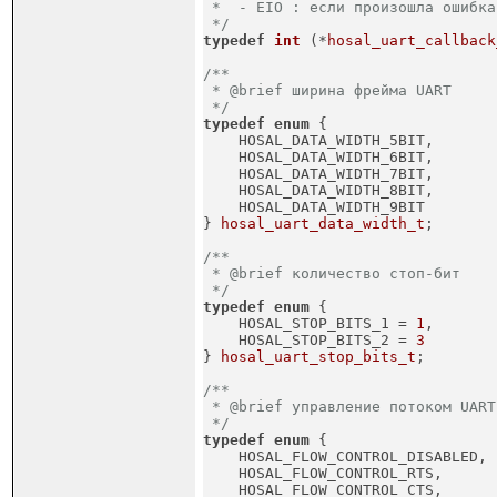
 *  - EIO : если произошла ошибка
 */
typedef
int
(*
hosal_uart_callback
/**

 * @brief ширина фрейма UART

 */
typedef
enum
 {
    HOSAL_DATA_WIDTH_5BIT,

    HOSAL_DATA_WIDTH_6BIT,

    HOSAL_DATA_WIDTH_7BIT,

    HOSAL_DATA_WIDTH_8BIT,

    HOSAL_DATA_WIDTH_9BIT

} 
hosal_uart_data_width_t
;
/**

 * @brief количество стоп-бит

 */
typedef
enum
 {
    HOSAL_STOP_BITS_1 = 
1
,

    HOSAL_STOP_BITS_2 = 
3
} 
hosal_uart_stop_bits_t
;
/**

 * @brief управление потоком UART
 */
typedef
enum
 {
    HOSAL_FLOW_CONTROL_DISABLED,

    HOSAL_FLOW_CONTROL_RTS,

    HOSAL_FLOW_CONTROL_CTS,
