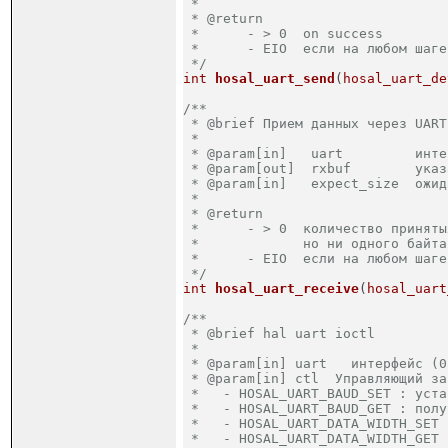
 *

 * @return  

 *	- > 0  on success

 *	- EIO  если на любом шаге произошла ошибка

 */
int
hosal_uart_send
(
hosal_uart_de
/**

 * @brief Прием данных через UART
 *

 * @param[in]   uart         инте
 * @param[out]  rxbuf        указ
 * @param[in]   expect_size  ожид
 *

 * @return  

 *	- > 0  количество принятых байт (если 0, то это успешный возврат,

 *             но ни одного байта
 *	- EIO  если на любом шаге произошла ошибка

 */
int
hosal_uart_receive
(
hosal_uart
/**

 * @brief hal uart ioctl

 *

 * @param[in] uart   интерфейс (0
 * @param[in] ctl  Управляющий зап
 *   - HOSAL_UART_BAUD_SET : уста
 *   - HOSAL_UART_BAUD_GET : полу
 *   - HOSAL_UART_DATA_WIDTH_SET 
 *   - HOSAL_UART_DATA_WIDTH_GET 