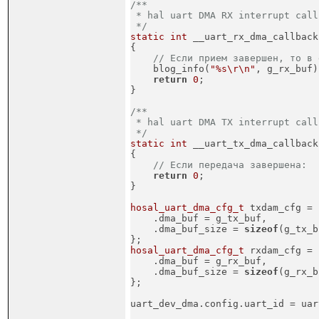
/**

 * hal uart DMA RX interrupt callb
 */
static
int
 __uart_rx_dma_callback
{

// Если прием завершен, то в 
    blog_info(
"%s\r\n"
, g_rx_buf);
return
0
;

}
/**

 * hal uart DMA TX interrupt callb
 */
static
int
 __uart_tx_dma_callback
{

// Если передача завершена:
return
0
;

}
hosal_uart_dma_cfg_t
 txdam_cfg = {
    .dma_buf = g_tx_buf,

    .dma_buf_size = 
sizeof
(g_tx_b
};
hosal_uart_dma_cfg_t
 rxdam_cfg = {
    .dma_buf = g_rx_buf,

    .dma_buf_size = 
sizeof
(g_rx_b
};

uart_dev_dma.config.uart_id = uar