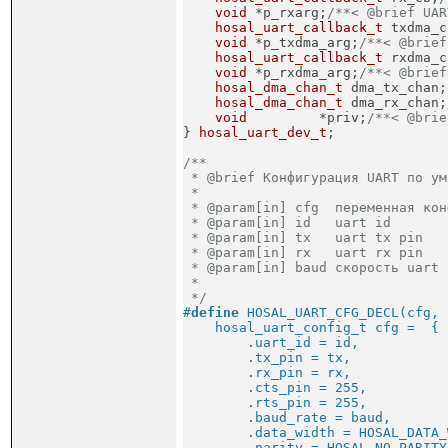
void
 *p_rxarg;
/**< @brief UAR
hosal_uart_callback_t
 txdma_c
void
 *p_txdma_arg;
/**< @brief
hosal_uart_callback_t
 rxdma_c
void
 *p_rxdma_arg;
/**< @brief
hosal_dma_chan_t
 dma_tx_chan;
hosal_dma_chan_t
 dma_rx_chan;
void
         *priv;
/**< @brie
} 
hosal_uart_dev_t
;
/**

 * @brief Конфигурация UART по ум
 *

 * @param[in] cfg  переменная конф
 * @param[in] id   uart id

 * @param[in] tx   uart tx pin

 * @param[in] rx   uart rx pin

 * @param[in] baud скорость uart

 *

 */
#
define
 HOSAL_UART_CFG_DECL(cfg, 
    hosal_uart_config_t cfg =  { 
        .uart_id = id,           
        .tx_pin = tx,            
        .rx_pin = rx,            
        .cts_pin = 255,          
        .rts_pin = 255,          
        .baud_rate = baud,       
        .data_width = HOSAL_DATA_
        .parity = HOSAL_NO_PARITY