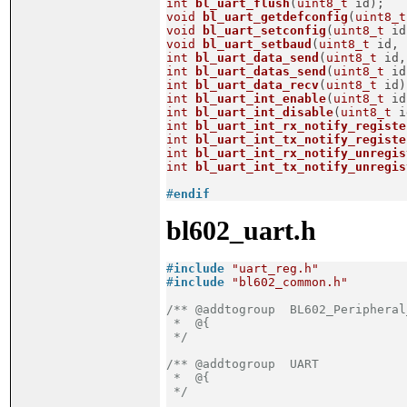
int
bl_uart_flush
(
uint8_t
 id)
;
void
bl_uart_getdefconfig
(
uint8_t
void
bl_uart_setconfig
(
uint8_t
 id
void
bl_uart_setbaud
(
uint8_t
 id, 
int
bl_uart_data_send
(
uint8_t
 id,
int
bl_uart_datas_send
(
uint8_t
 id
int
bl_uart_data_recv
(
uint8_t
 id)
int
bl_uart_int_enable
(
uint8_t
 id
int
bl_uart_int_disable
(
uint8_t
 i
int
bl_uart_int_rx_notify_registe
int
bl_uart_int_tx_notify_registe
int
bl_uart_int_rx_notify_unregis
int
bl_uart_int_tx_notify_unregis
#
endif
bl602_uart.h
#
include
"uart_reg.h"
#
include
"bl602_common.h"
/** @addtogroup  BL602_Peripheral
 *  @{

 */
/** @addtogroup  UART

 *  @{

 */