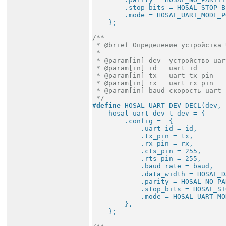
        .stop_bits = HOSAL_STOP_B
        .mode = HOSAL_UART_MODE_P
    };
/**

 * @brief Определение устройства U
 *

 * @param[in] dev  устройство uart
 * @param[in] id   uart id

 * @param[in] tx   uart tx pin

 * @param[in] rx   uart rx pin

 * @param[in] baud скорость uart

 */
#
define
 HOSAL_UART_DEV_DECL(dev, 
    hosal_uart_dev_t dev = {     
        .config =  {             
            .uart_id = id,       
            .tx_pin = tx,        
            .rx_pin = rx,        
            .cts_pin = 255,      
            .rts_pin = 255,      
            .baud_rate = baud,   
            .data_width = HOSAL_D
            .parity = HOSAL_NO_PA
            .stop_bits = HOSAL_ST
            .mode = HOSAL_UART_MO
        },                       
    };