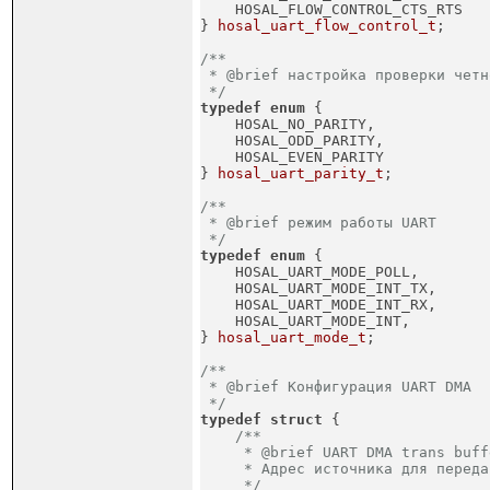
    HOSAL_FLOW_CONTROL_CTS_RTS

} 
hosal_uart_flow_control_t
;
/**

 * @brief настройка проверки четн
 */
typedef
enum
 {
    HOSAL_NO_PARITY,

    HOSAL_ODD_PARITY,

    HOSAL_EVEN_PARITY

} 
hosal_uart_parity_t
;
/**

 * @brief режим работы UART

 */
typedef
enum
 {
    HOSAL_UART_MODE_POLL,        
    HOSAL_UART_MODE_INT_TX,      
    HOSAL_UART_MODE_INT_RX,      
    HOSAL_UART_MODE_INT,         
} 
hosal_uart_mode_t
;
/**

 * @brief Конфигурация UART DMA

 */
typedef
struct
 {
/**

     * @brief UART DMA trans buffe
     * Адрес источника для переда
     */