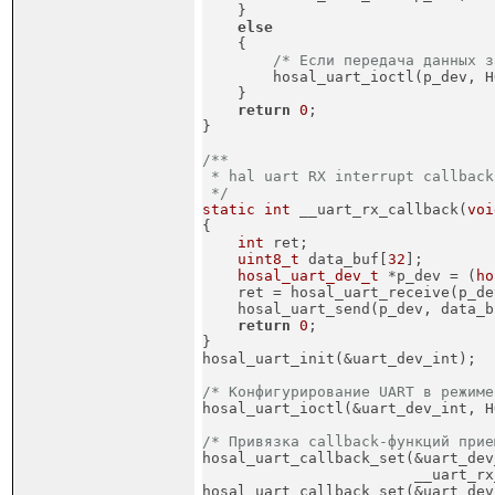
    }

else
    {

/* Если передача данных з
        hosal_uart_ioctl(p_dev, H
    }

return
0
;

}
/**

 * hal uart RX interrupt callback

 */
static
int
 __uart_rx_callback(
voi
{

int
 ret;

uint8_t
 data_buf[
32
];

hosal_uart_dev_t
 *p_dev = (
ho
    ret = hosal_uart_receive(p_de
    hosal_uart_send(p_dev, data_b
return
0
;

}

hosal_uart_init(&uart_dev_int);
/* Конфигурирование UART в режиме

hosal_uart_ioctl(&uart_dev_int, 
/* Привязка callback-функций прие

hosal_uart_callback_set(&uart_dev
                        __uart_rx
hosal_uart_callback_set(&uart_dev