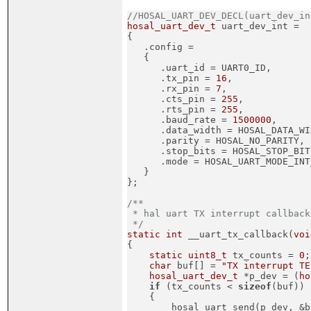
//HOSAL_UART_DEV_DECL(uart_dev_in
hosal_uart_dev_t
 uart_dev_int =

{

   .config =

   {

      .uart_id = UART0_ID,

      .tx_pin = 
16
,

      .rx_pin = 
7
,

      .cts_pin = 
255
,

      .rts_pin = 
255
,

      .baud_rate = 
1500000
,

      .data_width = HOSAL_DATA_WI
      .parity = HOSAL_NO_PARITY,

      .stop_bits = HOSAL_STOP_BITS
      .mode = HOSAL_UART_MODE_INT_
   }

};
/**

 * hal uart TX interrupt callback

 */
static
int
 __uart_tx_callback(
voi
{

static
uint8_t
 tx_counts = 
0
;

char
 buf[] = 
"TX interrupt TE
hosal_uart_dev_t
 *p_dev = (
ho
if
 (tx_counts < 
sizeof
(buf))

    {

        hosal_uart_send(p_dev, &b