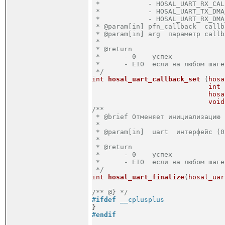
 *            - HOSAL_UART_RX_CAL
 *            - HOSAL_UART_TX_DMA
 *            - HOSAL_UART_RX_DMA
 * @param[in] pfn_callback  callb
 * @param[in] arg  параметр callb
 *

 * @return  

 *	- 0    успех

 *	- EIO  если на любом шаге произошла ошибка

 */
int
hosal_uart_callback_set
(
hosa
int
 
hosa
void
/**

 * @brief Отменяет инициализацию 
 *

 * @param[in]  uart  интерфейс (0
 *

 * @return  

 *	- 0    успех

 *	- EIO  если на любом шаге произошла ошибка

 */
int
hosal_uart_finalize
(
hosal_uar
/** @} */
#
ifdef
 __cplusplus

}
#
endif