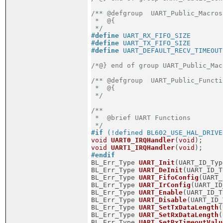
/** @defgroup  UART_Public_Macros

 *  @{

 */
#
define
 UART_RX_FIFO_SIZE        
#
define
 UART_TX_FIFO_SIZE        
#
define
 UART_DEFAULT_RECV_TIMEOUT
/*@} end of group UART_Public_Mac
/** @defgroup  UART_Public_Functio
 *  @{

 */
/**

 *  @brief UART Functions

 */
#
if
 (!defined BL602_USE_HAL_DRIVE
void
UART0_IRQHandler
(
void
)
;
void
UART1_IRQHandler
(
void
)
;
#
endif

BL_Err_Type 
UART_Init
(UART_ID_Typ
BL_Err_Type 
UART_DeInit
(UART_ID_T
BL_Err_Type 
UART_FifoConfig
(UART_
BL_Err_Type 
UART_IrConfig
(UART_ID
BL_Err_Type 
UART_Enable
(UART_ID_T
BL_Err_Type 
UART_Disable
(UART_ID_
BL_Err_Type 
UART_SetTxDataLength
(
BL_Err_Type 
UART_SetRxDataLength
(
BL_Err_Type 
UART_SetRxTimeoutValu