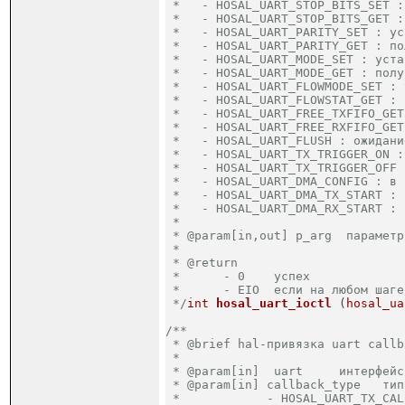
 *   - HOSAL_UART_STOP_BITS_SET :
 *   - HOSAL_UART_STOP_BITS_GET :
 *   - HOSAL_UART_PARITY_SET : ус
 *   - HOSAL_UART_PARITY_GET : по
 *   - HOSAL_UART_MODE_SET : уста
 *   - HOSAL_UART_MODE_GET : полу
 *   - HOSAL_UART_FLOWMODE_SET : 
 *   - HOSAL_UART_FLOWSTAT_GET : 
 *   - HOSAL_UART_FREE_TXFIFO_GET
 *   - HOSAL_UART_FREE_RXFIFO_GET
 *   - HOSAL_UART_FLUSH : ожидани
 *   - HOSAL_UART_TX_TRIGGER_ON :
 *   - HOSAL_UART_TX_TRIGGER_OFF 
 *   - HOSAL_UART_DMA_CONFIG : в 
 *   - HOSAL_UART_DMA_TX_START : 
 *   - HOSAL_UART_DMA_RX_START : 
 *

 * @param[in,out] p_arg  параметр

 *

 * @return  

 *	- 0    успех

 *	- EIO  если на любом шаге произошла ошибка

 */
int
hosal_uart_ioctl
(
hosal_ua
/**

 * @brief hal-привязка uart callba
 *

 * @param[in]  uart     интерфейс
 * @param[in] callback_type   тип
 *            - HOSAL_UART_TX_CAL