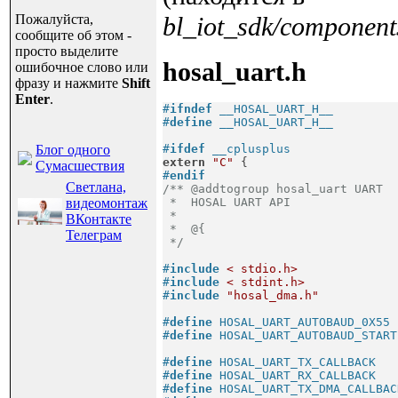
Пожалуйста,
bl_iot_sdk/components
сообщите об этом -
просто выделите
hosal_uart.h
ошибочное слово или
фразу и нажмите
Shift
Enter
.
#
ifndef
 __HOSAL_UART_H__
#
define
 __HOSAL_UART_H__
Блог одного
#
ifdef
 __cplusplus
extern
"C"
 {
Сумасшествия
#
endif
Светлана,
/** @addtogroup hosal_uart UART

видеомонтаж
 *  HOSAL UART API

 *

ВКонтакте
 *  @{

Телеграм
 */
#
include
< stdio.h>
#
include
< stdint.h>
#
include
"hosal_dma.h"
#
define
 HOSAL_UART_AUTOBAUD_0X55 
#
define
 HOSAL_UART_AUTOBAUD_START
#
define
 HOSAL_UART_TX_CALLBACK   
#
define
 HOSAL_UART_RX_CALLBACK   
#
define
 HOSAL_UART_TX_DMA_CALLBAC