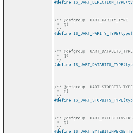
#
define
 IS_UART_DIRECTION_TYPE(ty
                                 
                                 
/** @defgroup  UART_PARITY_TYPE

 *  @{

 */
#
define
 IS_UART_PARITY_TYPE(type)
                                 
                                 
/** @defgroup  UART_DATABITS_TYPE

 *  @{

 */
#
define
 IS_UART_DATABITS_TYPE(typ
                                 
                                 
                                 
/** @defgroup  UART_STOPBITS_TYPE

 *  @{

 */
#
define
 IS_UART_STOPBITS_TYPE(typ
                                 
                                 
/** @defgroup  UART_BYTEBITINVERS
 *  @{

 */
#
define
 IS_UART_BYTEBITINVERSE_TY