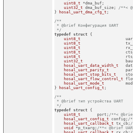
uint8_t
 *dma_buf;

uint32_t
 dma_buf_size; 
/**< @
} 
hosal_uart_dma_cfg_t
;
/**

 * @brief Конфигурация UART

 */
typedef
struct
 {
uint8_t
                   uar
uint8_t
                   tx_
uint8_t
                   rx_
uint8_t
                   cts
uint8_t
                   rts
uint32_t
                  bau
hosal_uart_data_width_t
   dat
hosal_uart_parity_t
       par
hosal_uart_stop_bits_t
    sto
hosal_uart_flow_control_t
 flo
hosal_uart_mode_t
         mod
} 
hosal_uart_config_t
;
/**

 * @brief тип устройства UART

 */
typedef
struct
 {
uint8_t
       port;
/**< @brie
hosal_uart_config_t
 config;
/*
hosal_uart_callback_t
 tx_cb;
/
void
 *p_txarg;
/**< @brief UAR
hosal_uart_callback_t
 rx_cb;
/