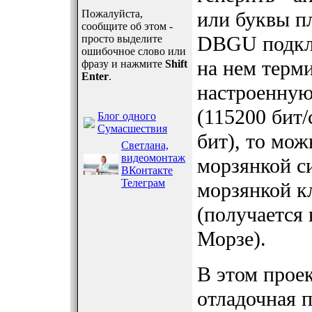
Пожалуйста,
или буквы п
сообщите об этом -
DBGU подклю
просто выделите
ошибочное слово или
на нем терм
фразу и нажмите
Shift
Enter
.
настроенную
(115200 бит/с
Блог одного
Сумасшествия
бит), то мо
Светлана,
видеомонтаж
морзянкой с
ВКонтакте
Телеграм
морзянкой к
(получается
Морзе).
В этом проек
отладочная 