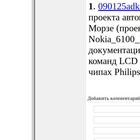
1
.
090125adk
проекта авто
Морзе (проек
Nokia_6100_
документаци
команд LCD 
чипах Philip
Добавить комментари