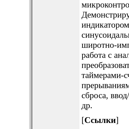
микроконтр
Демонстриру
индикаторо
синусоидаль
широтно-имп
работа с ан
преобразоват
таймерами-с
прерываниям
сброса, вво
др.
[
Ссылки
]