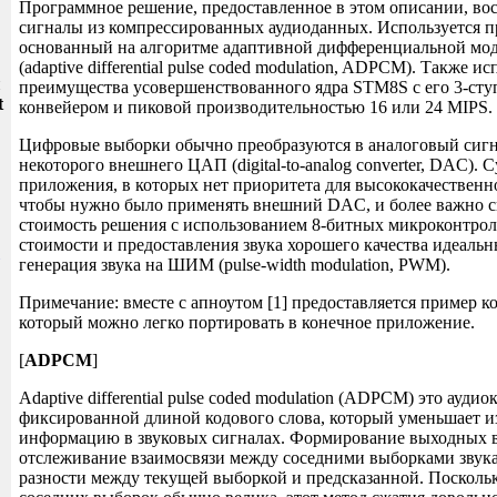
Программное решение, предоставленное в этом описании, вос
сигналы из компрессированных аудиоданных. Используется п
основанный на алгоритме адаптивной дифференциальной мо
(adaptive differential pulse coded modulation, ADPCM). Также и
и
преимущества усовершенствованного ядра STM8S с его 3-ст
t
конвейером и пиковой производительностью 16 или 24 MIPS.
Цифровые выборки обычно преобразуются в аналоговый сиг
некоторого внешнего ЦАП (digital-to-analog converter, DAC).
приложения, в которых нет приоритета для высококачественно
чтобы нужно было применять внешний DAC, и более важно 
стоимость решения с использованием 8-битных микроконтрол
стоимости и предоставления звука хорошего качества идеаль
генерация звука на ШИМ (pulse-width modulation, PWM).
Примечание: вместе с апноутом [1] предоставляется пример код
который можно легко портировать в конечное приложение.
[
ADPCM
]
Adaptive differential pulse coded modulation (ADPCM) это аудио
фиксированной длиной кодового слова, который уменьшает 
информацию в звуковых сигналах. Формирование выходных 
отслеживание взаимосвязи между соседними выборками звука
разности между текущей выборкой и предсказанной. Посколь