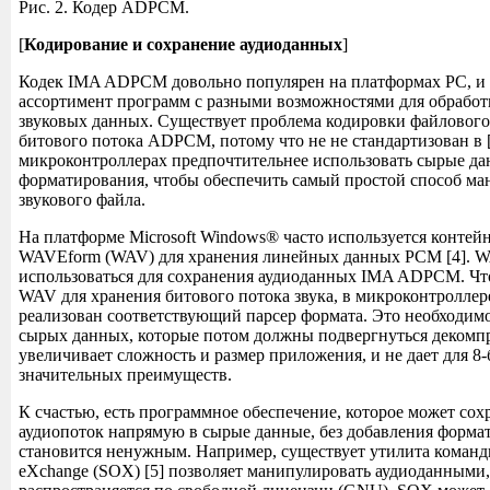
Рис. 2. Кодер ADPCM.
[
Кодирование и сохранение аудиоданных
]
Кодек IMA ADPCM довольно популярен на платформах PC, и
ассортимент программ с разными возможностями для обработ
звуковых данных. Существует проблема кодировки файловог
битового потока ADPCM, потому что не не стандартизован в [
микроконтроллерах предпочтительнее использовать сырые да
форматирования, чтобы обеспечить самый простой способ м
звукового файла.
На платформе Microsoft Windows® часто используется контей
WAVEform (WAV) для хранения линейных данных PCM [4]. 
использоваться для сохранения аудиоданных IMA ADPCM. Чт
WAV для хранения битового потока звука, в микроконтроллер
реализован соответствующий парсер формата. Это необходимо
сырых данных, которые потом должны подвергнуться декомп
увеличивает сложность и размер приложения, и не дает для 8
значительных преимуществ.
К счастью, есть программное обеспечение, которое может со
аудиопоток напрямую в сырые данные, без добавления формата
становится ненужным. Например, существует утилита команд
eXchange (SOX) [5] позволяет манипулировать аудиоданными,