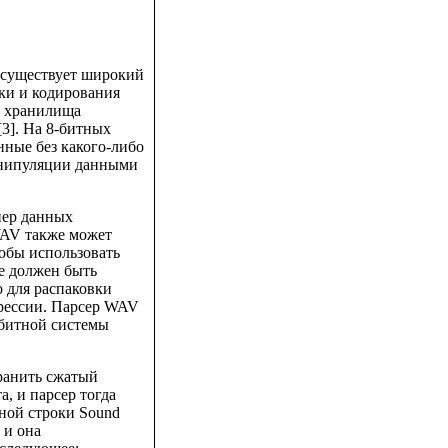
 существует широкий
ки и кодирования
о хранилища
3]. На 8-битных
нные без какого-либо
анипуляции данными
нер данных
WAV также может
обы использовать
е должен быть
 для распаковки
рессии. Парсер WAV
-битной системы
хранить сжатый
, и парсер тогда
ной строки Sound
 и она