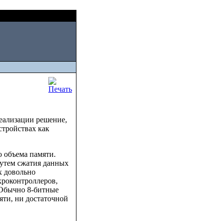
Sat, August 08 2026
реализации решение,
стройствах как
 объема памяти.
путем сжатия данных
х довольно
кроконтроллеров,
 Обычно 8-битные
ти, ни достаточной