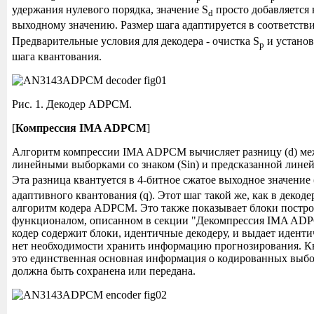
удержания нулевого порядка, значение S
просто добавляется
d
выходному значению. Размер шага адаптируется в соответстви
Предварительные условия для декодера - очистка S
и устано
p
шага квантования.
Рис. 1. Декодер ADPCM.
[
Компрессия IMA ADPCM
]
Алгоритм компрессии IMA ADPCM вычисляет разницу (d) м
линейными выборками со знаком (Sin) и предсказанной лине
Эта разница квантуется в 4-битное сжатое выходное значение 
адаптивного квантования (q). Этот шаг такой же, как в декодер
алгоритм кодера ADPCM. Это также показывает блоки постро
функционалом, описанном в секции "Декомпрессия IMA AD
кодер содержит блоки, идентичные декодеру, и выдает иденти
нет необходимости хранить информацию прогнозирования. Кв
это единственная основная информация о кодированных выбо
должна быть сохранена или передана.