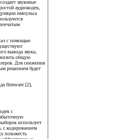
создает звуковые
ростой аудиокодек,
дуляции импульса
спользуются
упенчатым
нал с помощью
 Существуют
го вывода звука,
снизить общую
леров. Для снижения
ным решением будет
а firmware [2],
кодек с
избыточную
выборок использует
, с кодированием
ку похожесть