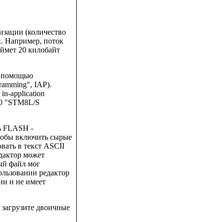
тизации (количество
ах. Например, поток
аймет 20 килобайт
с помощью
ramming", IAP).
-application
560 "STM8L/S
ь FLASH -
тобы включить сырые
вать в текст ASCII
дактор может
ый файл мог
ользовании редактор
ии и не имеет
 загрузите двоичные