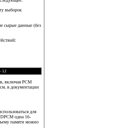
 следующее:
ту выборок
е сырые данные (без
ействий:
ов, включая PCM
см. в документации
спользоваться для
ADPCM одна 16-
бъему памяти можно