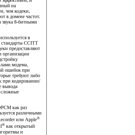
о эффективен, и
анный на
н, чем кодеки,
ют в домене частот.
 звука 8-битными
спользуется в
х стандарты CCITT
деки предоставляют
и организации
дстройку
алами модема,
ций ошибок при
торые требуют либо
к при кодировании/
е вывода
е сложные
 ADPCM как раз
ьзуется различными
®
ecorder или Apple
®
I
как открытый
лгоритмы и