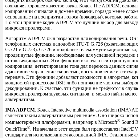
соседних выборок обычно велика, этот метод сжатия довольн
сохраняет хорошее качество звука. Кодек The ADPCM, основ
кодировании сигналов в домене времени, гораздо менее сложе
основанные на восприятии голоса (вокодеры), которые работа
По этой причине кодек ADPCM это лучший выбор для вывода
микроконтроллерами.
Алгоритм ADPCM был разработан для кодирования речи. Он и
телефонных системах наподобие ITU-T G.726 (охватывающи
G.721 и G.723). G.726 и подобные телекоммуникационные ко
продвинутые функции, необходимые для успешной передачи 
потока аудиоданных. Эти функции включают синхронную по
кодирования, детектирование тона для переноса данных сигн
адаптивное управление скоростью, восстановление из ситуа
передаче. Эти функции добавляют сложности в алгоритме, ко
мощностей процессора DSP, либо понижение частоты выборо
декодировании. К счастью, эти функции не требуются в случа
микроконтроллером звуковых сигналов, и можно найти мене
альтернативы.
IMA ADPCM
. Кодек Interactive multimedia association (IMA)
является таким альтернативным решением. Оно широко испол
®
компьютерными платформами, например в Microsoft
Sound R
®
QuickTime
. Изначально этот кодек был предоставлен Intel/DV
стандарт для использованием ассоциацией IMA. Эталонные а