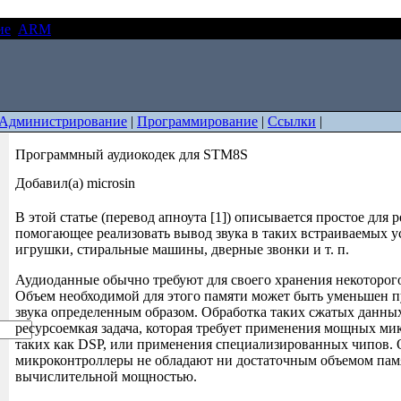
ие
ARM
Программный аудиокодек для STM8S
Администрирование
|
Программирование
|
Ссылки
|
Программный аудиокодек для STM8S
Добавил(а) microsin
В этой статье (перевод апноута [1]) описывается простое для 
помогающее реализовать вывод звука в таких встраиваемых у
игрушки, стиральные машины, дверные звонки и т. п.
Аудиоданные обычно требуют для своего хранения некоторого
Объем необходимой для этого памяти может быть уменьшен 
звука определенным образом. Обработка таких сжатых данны
ресурсоемкая задача, которая требует применения мощных ми
таких как DSP, или применения специализированных чипов.
микроконтроллеры не обладают ни достаточным объемом памя
вычислительной мощностью.