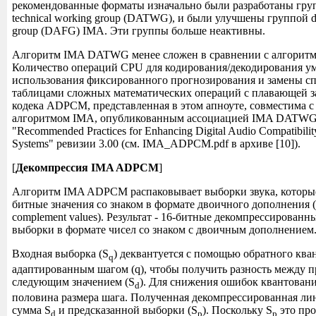
рекомендованные форматы изначально были разработаны групп
technical working group (DATWG), и были улучшены группой dig
group (DAFG) IMA. Эти группы больше неактивны.
Алгоритм IMA DATWG менее сложен в сравнении с алгоритм
Количество операций CPU для кодирования/декодирования ум
использования фиксированного прогнозирования и замены 
таблицами сложных математических операций с плавающей з
кодека ADPCM, представленная в этом апноуте, совместима 
алгоритмом IMA, опубликованным ассоциацией IMA DAT
"Recommended Practices for Enhancing Digital Audio Compatibilit
Systems" ревизии 3.00 (см. IMA_ADPCM.pdf в архиве [10]).
[
Декомпрессия IMA ADPCM
]
Алгоритм IMA ADPCM распаковывает выборки звука, которые
битные значения со знаком в формате двоичного дополнения (s
complement values). Результат - 16-битные декомпрессирован
выборки в формате чисел со знаком с двоичным дополнением
Входная выборка (S
) деквантуется с помощью обратного кван
q
адаптированным шагом (q), чтобы получить разность между 
следующим значением (S
). Для снижения ошибок квантовани
d
половина размера шага. Полученная декомпрессированная ли
сумма S
и предсказанной выборки (S
). Поскольку S
это про
d
p
p