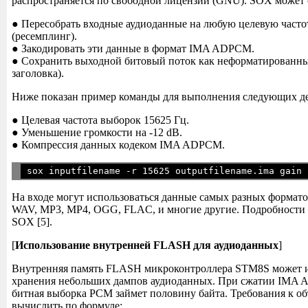
распространяется по свободной лицензии (GNU). SOX может
● Пересобрать входные аудиоданные на любую целевую часто
(ресемплинг).
● Закодировать эти данные в формат IMA ADPCM.
● Сохранить выходной битовый поток как неформатированны
заголовка).
Ниже показан пример команды для выполнения следующих д
● Целевая частота выборок 15625 Гц.
● Уменьшение громкости на -12 dB.
● Компрессия данных кодеком IMA ADPCM.
На входе могут использоваться данные самых разных формат
WAV, MP3, MP4, OGG, FLAC, и многие другие. Подробности 
SOX [5].
[
Использование внутренней FLASH для аудиоданных
]
Внутренняя память FLASH микроконтроллера STM8S может и
хранения небольших дампов аудиоданных. При сжатии IMA 
битная выборка PCM займет половину байта. Требования к о
вычислить по формуле: