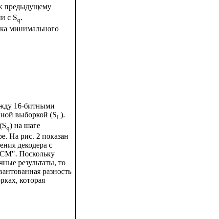
 к предыдущему
и с S
.
q
вка минимального
ежду 16-битными
йной выборкой (S
).
L
(S
) на шаге
q
е. На рис. 2 показан
ения декодера с
PCM". Поскольку
чные результаты, то
антованная разность
рках, которая