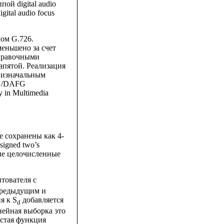
ой digital audio
ital audio focus
ом G.726.
еньшено за счет
справочными
апятой. Реализация
с изначальным
WG/DAFG
y in Multimedia
 сохранены как 4-
igned two’s
ные целочисленные
.
тователя с
предыдущим и
я к S
добавляется
d
нейная выборка это
стая функция