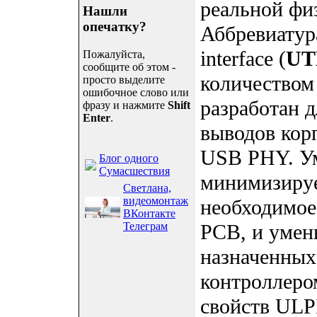
реальной ф
Нашли
опечатку?
Аббревиатур
interface (
UT
Пожалуйста,
сообщите об этом -
количеством
просто выделите
ошибочное слово или
разработан 
фразу и нажмите
Shift
Enter
.
выводов кор
USB PHY. Ум
Блог одного
Сумасшествия
минимизируе
Светлана,
видеомонтаж
необходимое
ВКонтакте
Телеграм
PCB, и умен
назначенных
контроллеро
свойств ULP