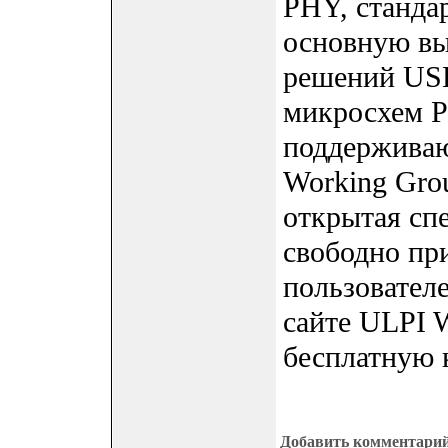
PHY, станда
основную вы
решений USB
микросхем P
поддерживаю
Working Gro
открытая сп
свободно пр
пользовател
сайте ULPI 
бесплатную 
Добавить комментари