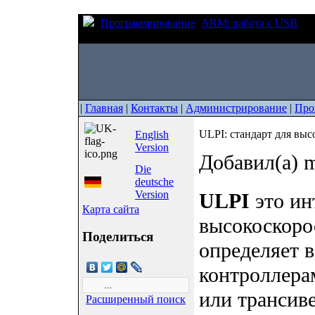
Программирование
ARM: работа с USB
UL
PHY
|
Главная
|
Контакты
|
Администрирование
|
Про
ULPI: стандарт для вы
English
Version
Добавил(а) m
Die
deutsche
Version
ULPI
это ин
Карта сайта
высокоскоро
Поделиться
определяет 
контроллер
или трансив
Расширенный поиск