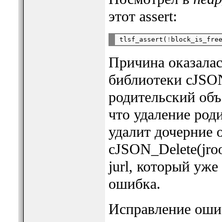
этот assert:
tlsf_assert(
!
block_is_fre
Причина оказалас
библиотеки cJSON
родительский объе
что удаление род
удалит дочерние о
cJSON_Delete(jro
jurl, который уже
ошибка.
Исправление оши