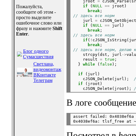
    jroot 
=
 cJSON_Parse(sr
if
 (
NULL
==
 jroot)

Пожалуйста,
break
;
сообщите об этом -
// здесь все норм
просто выделите

    jurl 
=
 cJSON_GetObjec
ошибочное слово или
if
 (
NULL
==
 jurl)

фразу и нажмите
Shift
break
;
Enter
.
// здесь все норм
if
(
!
cJSON_IsString(ju
break
;
// здесь все норм, делаю 
Блог одного

    strcpy(dst, jurl
->
valu
Сумасшествия
    result 
=
true
;

Светлана,
  } 
while
 (
false
видеомонтаж
if
 (jurl)

ВКонтакте
    cJSON_Delete(jurl);  
Телеграм
if
 (jroot)

    cJSON_Delete(jroot); 
В логе сообщение
assert failed: 0x4038ef6a

Посмотрел в
heap