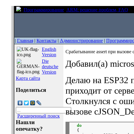
Программирование
ARM: решение проблем, FAQ
Ср
|
Главная
|
Контакты
|
Администрирование
|
Программиро
English
Срабатывание assert при вызове
Version
Die
Добавил(а) micro
deutsche
Version
Делаю на ESP32 п
Карта сайта
приходит от серв
Поделиться
Столкнулся с ош
вызове cJSON_Del
Расширенный поиск
Нашли
do
опечатку?
  {
