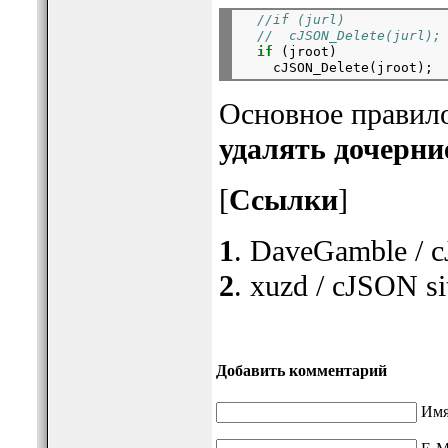
//if (jurl)
//  cJSON_Delete(jurl);
if
 (jroot)

Основное правил
удалять дочерни
[
Ссылки
]
1
. DaveGamble / c
2
. xuzd / cJSON si
Добавить комментарий
Имя