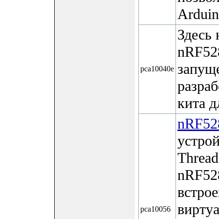
Arduin
Здесь 
nRF52
запуще
pca10040e
разра
кита д
nRF52
устрой
Thread
nRF52
встрое
вирту
pca10056