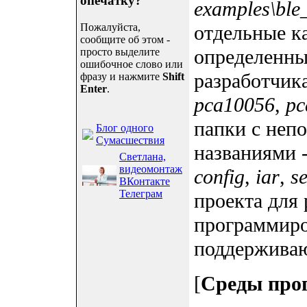
опечатку?
examples\ble
Пожалуйста,
отдельные к
сообщите об этом -
определенны
просто выделите
ошибочное слово или
разработчик
фразу и нажмите
Shift
Enter
.
pca10056
,
pc
папки с неп
Блог одного
Сумасшествия
названиями 
Светлана,
видеомонтаж
config
,
iar
,
s
ВКонтакте
Телеграм
проекта для
программиро
поддерживаю
[
Среды про