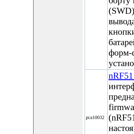
борту 
(SWD)
вывод
кнопки
батаре
форм-
устано
nRF51
интер
предна
firmw
(nRF5
pca10032
насто