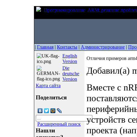
Программирование
ARM: решение пробле
arm5_no_packs из nRF5 SDK
|
Главная
|
Контакты
|
Администрирование
|
Про
English
Отличия примеров arm4
Version
Die
Добавил(а) m
deutsche
Version
Вместе с nR
Карта сайта
поставляютс
Поделиться
периферийны
устройств ce
Расширенный поиск
проекта (на
Нашли