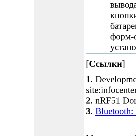
вывод
кнопки
батаре
форм-
устано
[
Ссылки
]
1
. Developme
site:infocent
2
. nRF51 Dong
3
.
Bluetooth