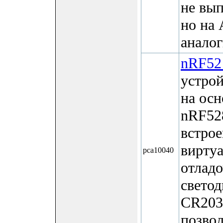
не вып
но на 
аналог
nRF52
устрой
на осн
nRF52
встрое
вирту
pca10040
отладо
светод
CR203
позвол