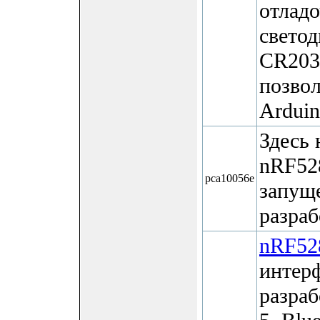
отладо
светод
CR203
позвол
Arduin
Здесь 
nRF52
pca10056e
запуще
разра
nRF52
интер
разраб