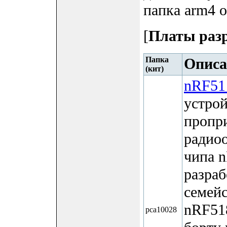
папка arm4 о
[
Платы раз
Папка
Описа
(кит)
nRF51
устро
пропр
радиоо
чипа 
разраб
семей
nRF51
pca10028