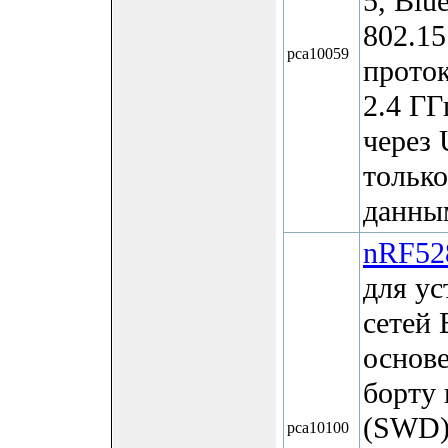
5, Blu
802.1
pca10059
проток
2.4 ГГ
через
только
данны
nRF52
для ус
сетей 
основ
борту 
(SWD)
pca10100