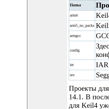
Про
Папка
Keil
arm4
Keil
arm5_no_packs
GC
armgcc
Здес
config
кон
IAR
iar
Seg
ses
Проекты для
14.1. В пос
для Keil4 уж