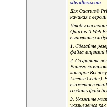
site:altera.com
Для Quartus® Prim
начиная с версии
Чтобы настроит
Quartus II Web E
выполните след
1
. Сделайте рез
файла лицензии l
2
. Сохраните но
Вашего компьюте
которое Вы получ
License Center).
вложения в emai
создать файл lice
3
. Укажите мес
указывается как 