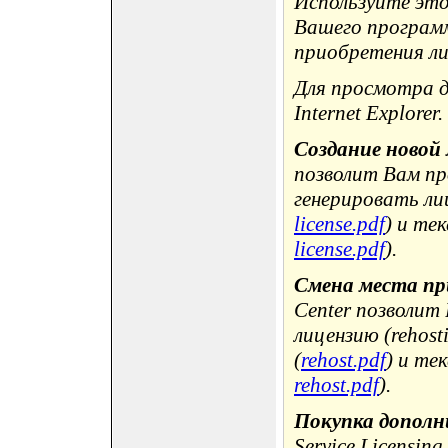
Используйте это
Вашего программ
приобретения ли
Для просмотра 
Internet Explorer.
Создание новой
позволит Вам пр
генерировать лиц
license.pdf
) и те
license.pdf
).
Смена места пр
Center позволит
лицензию (rehost
(
rehost.pdf
) и те
rehost.pdf
).
Покупка дополн
Service Licensin