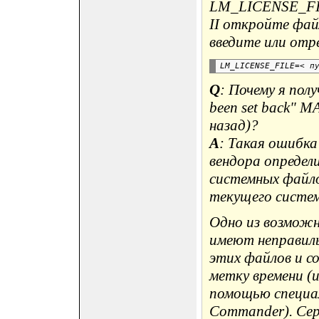
LM_LICENSE_FI
II откройте фай
введите или от
Q
: Почему я пол
been set back" 
назад)?
A
: Такая ошибка
вендора определ
системных файл
текущего систем
Одно из возможн
имеют неправил
этих файлов и с
метку времени (
помощью специал
Commander). Сер