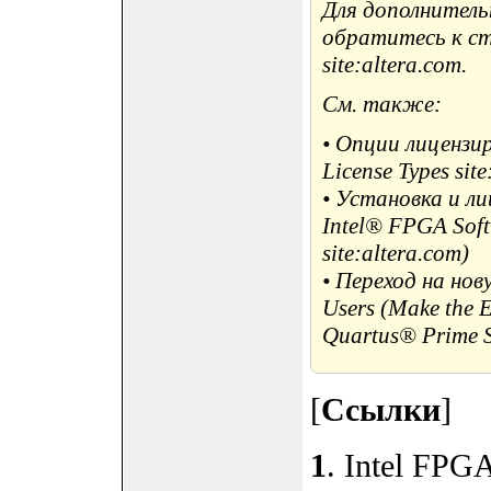
Для дополнител
обратитесь к ст
site:altera.com.
См. также:
• Опции лицензир
License Types site
• Установка и ли
Intel® FPGA Softw
site:altera.com)
• Переход на но
Users (Make the 
Quartus® Prime So
[
Ссылки
]
1
. Intel FPG