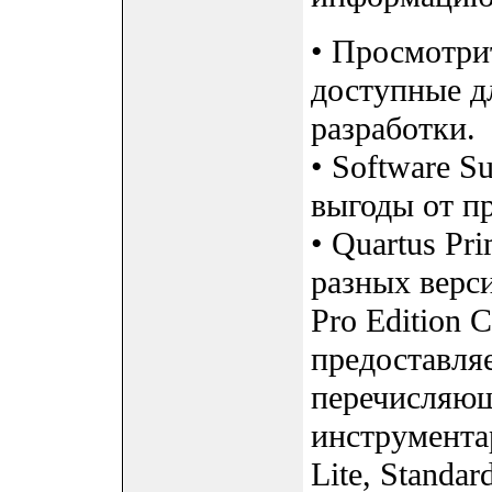
• Просмотри
доступные дл
разработки.
• Software S
выгоды от п
• Quartus Pr
разных верси
Pro Edition C
предоставля
перечисляющ
инструментар
Lite, Standar