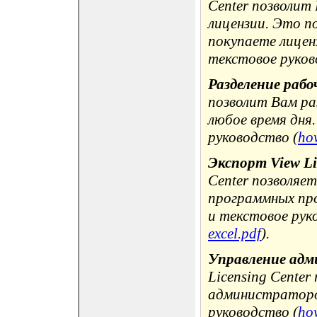
Center позволит
лицензии. Это п
покупаете лиценз
текстовое руков
Разделение рабо
позволит Вам раз
любое время дня.
руководство (
how
Экспорт View Li
Center позволяе
программных про
и текстовое рук
excel.pdf
).
Управление ад
Licensing Cente
администраторо
руководство (
ho