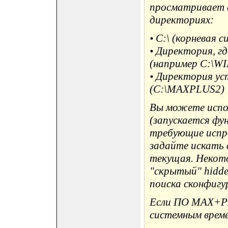
просматривает 
директориях:
• C:\ (корневая 
• Директория, гд
(например C:\W
• Директория у
(C:\MAXPLUS2)
Вы можете испо
(запускается фу
требующие испр
задайте искать 
текущая. Некот
"скрытый" hidde
поиска сконфигу
Если ПО MAX+PL
системным време