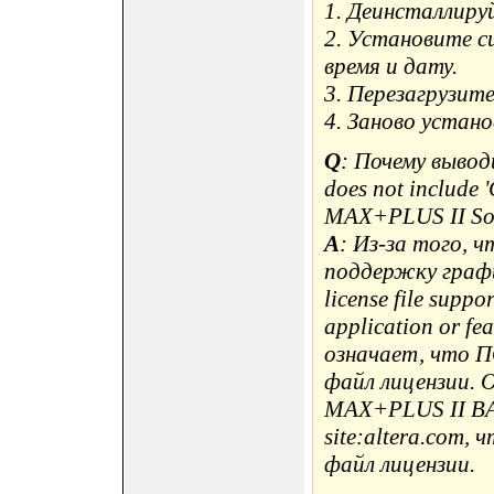
1. Деинсталлир
2. Установите с
время и дату.
3. Перезагрузите
4. Заново устан
Q
: Почему выводи
does not include '
MAX+PLUS II So
A
: Из-за того, 
поддержку графи
license file suppo
application or fe
означает, что 
файл лицензии. 
MAX+PLUS II BASE
site:altera.com,
файл лицензии.