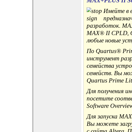
MAX+PLUS II Soft
Имейте в 
предназна
разработок. MA
MAX® II CPLD, C
любые новые уст
По Quartus® Pri
инструмент раз
семейства устро
семейств. Вы мо
Quartus Prime Lit
Для получения 
посетите соотв
Software Overview
Для запуска MAX
Вы можете загр
с сайта Altera.