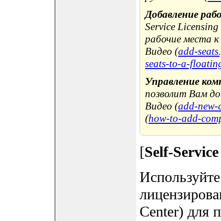
Добавление раб
Service Licensin
рабочие места к
Видео (
add-seats
seats-to-a-floatin
Управление ко
позволит Вам до
Видео (
add-new-c
(
how-to-add-comp
[
Self-Servic
Используйте
лицензирован
Center) для 