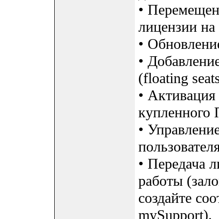
• Перемещен
лицензии на
• Обновление
• Добавлени
(floating seats
• Активация
купленного 
• Управлени
пользовател
• Передача л
работы (зало
создайте со
mySupport).