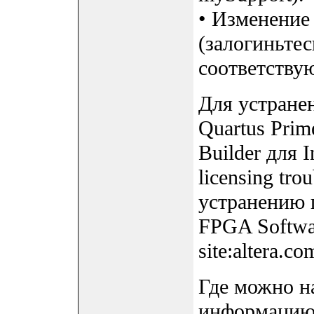
• Изменение
(залогиньтес
соответству
Для устране
Quartus Pri
Builder для 
licensing tro
устранению п
FPGA Softwar
site:altera.c
Где можно н
информацию 