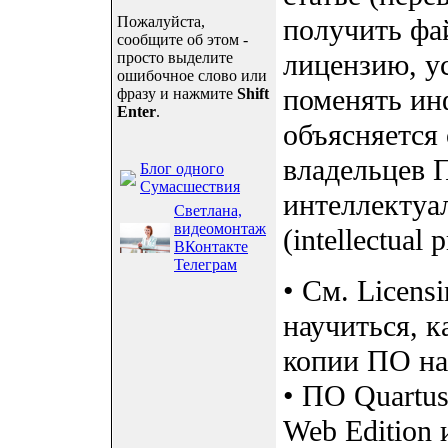
Пожалуйста,
получить фа
сообщите об этом -
лицензию, у
просто выделите
ошибочное слово или
поменять ин
фразу и нажмите
Shift
Enter
.
объясняется
владельцев 
Блог одного
Сумасшествия
интеллектуа
Светлана,
видеомонтаж
(intellectual p
ВКонтакте
Телеграм
• См. Licensi
научиться, 
копии ПО на
• ПО Quartus®
Web Edition 