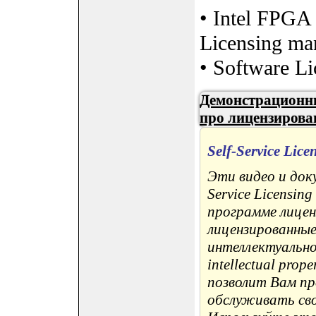
• Intel FPGA 
Licensing man
• Software Li
Демонстрационн
про лицензирова
Self-Service Lice
Эти видео и док
Service Licensin
программе лицен
лицензированны
интеллектуально
intellectual prope
позволит Вам пр
обслуживать свои