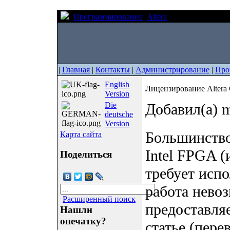
Программирование
Altera
Лицензирование 
|
Главная
|
Контакты
|
Администрирование
|
Про
English
Лицензирование Altera 
Version
Die
Добавил(а) m
deutsche
Version
Большинство
Карта сайта
Intel FPGA (
Поделиться
требует испо
работа нево
Расширенный поиск
предоставляе
Нашли
опечатку?
статье (пере