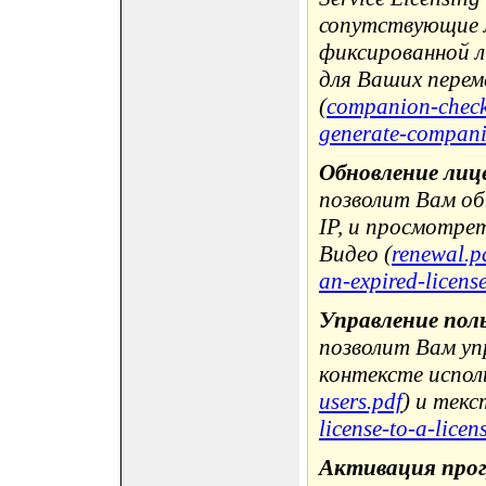
сопутствующие 
фиксированной л
для Ваших перем
(
companion-check
generate-compani
Обновление лиц
позволит Вам о
IP, и просмотре
Видео (
renewal.p
an-expired-licens
Управление пол
позволит Вам уп
контексте испол
users.pdf
) и текс
license-to-a-licen
Активация про