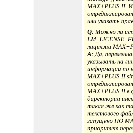
MAX+PLUS II. И
отредактироват
или указать прав
Q
: Можно ли ис
LM_LICENSE_FIL
лицензии MAX+P
A
: Да, перемен
указывать на ли
информации по на
MAX+PLUS II sit
отредактироват
MAX+PLUS II в ф
директории инс
такая же как та
текстового файл
запущено ПО MAX
приоритет пере