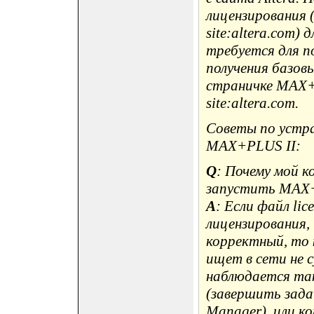
лицензирования (
site:altera.com)
требуется для п
получения базов
страничке MAX+P
site:altera.com.
Советы по устра
MAX+PLUS II:
Q
: Почему мой 
запустить MAX
A
: Если файл li
лицензирования, 
корректный, то
ищет в сети не 
наблюдается так
(завершить зада
Manager), или к