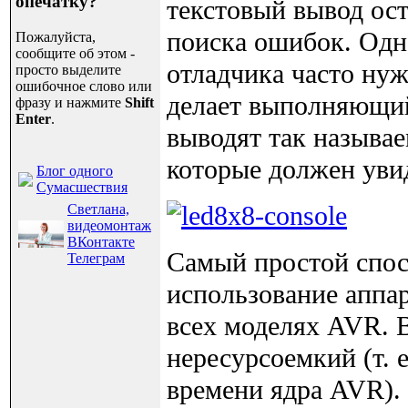
опечатку?
текстовый вывод ос
поиска ошибок. Одн
Пожалуйста,
сообщите об этом -
отладчика часто нуж
просто выделите
ошибочное слово или
делает выполняющийс
фразу и нажмите
Shift
Enter
.
выводят так называ
которые должен уви
Блог одного
Сумасшествия
Светлана,
видеомонтаж
ВКонтакте
Самый простой спосо
Телеграм
использование аппа
всех моделях AVR. 
нересурсоемкий (т. 
времени ядра AVR).