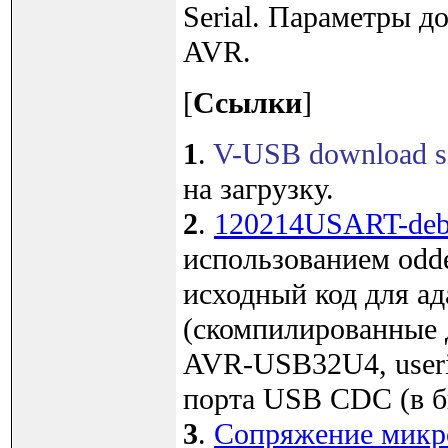
Serial. Параметры 
AVR.
[
Ссылки
]
1
.
V-USB download si
на загрузку.
2
.
120214USART-deb
использованием odde
исходный код для ад
(скомпилированные
AVR-USB32U4, user
порта USB CDC (в б
3
.
Сопряжение микро