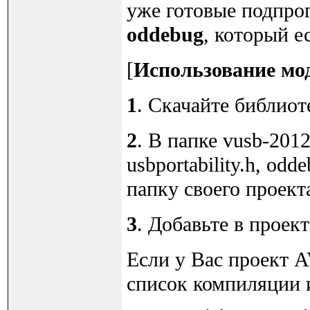
уже готовые подпро
oddebug
, который е
[
Использование мод
1
. Скачайте библиот
2
. В папке vusb-201
usbportability.h, odd
папку своего проект
3
. Добавьте в проек
Если у Вас проект A
список компиляции и