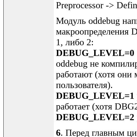
Preprocessor -> Defi
Модуль oddebug напи
макроопределения 
1, либо 2:
DEBUG_LEVEL=0
oddebug не компили
работают (хотя они 
пользователя).
DEBUG_LEVEL=1
работает (хотя DBG2
DEBUG_LEVEL=2
6
. Перед главным ци