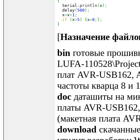
{

  Serial.
println
(
x
)
;
  delay
(
500
)
;
  x
=
x
+
1
;
if
(
x
>
5
)
{
x
=
0
;
}
;
}
[
Назначение файлов
bin
готовые прошивк
LUFA-110528\Project
плат AVR-USB162,
частоты кварца 8 и 
doc
даташиты на ми
платы AVR-USB162
(макетная плата A
download
скачанные