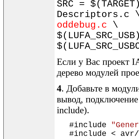
SRC = $(TARGET
Descriptors.c 
oddebug.c
\
$(LUFA_SRC_USB
$(LUFA_SRC_USB
Если у Вас проект I
дерево модулей прое
4
. Добавьте в модул
вывод, подключение 
include).
#include
"Gener
#include < avr/