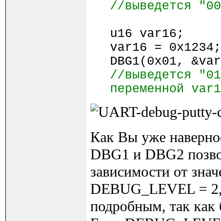
//выведется "00
u16 var16;
var16 = 0x1234;
DBG1(0x01, &va
//выведется
"01
переменной var1
Как Вы уже наверно
DBG1 и DBG2 позвол
зависимости от зн
DEBUG_LEVEL = 2, 
подробным, так как