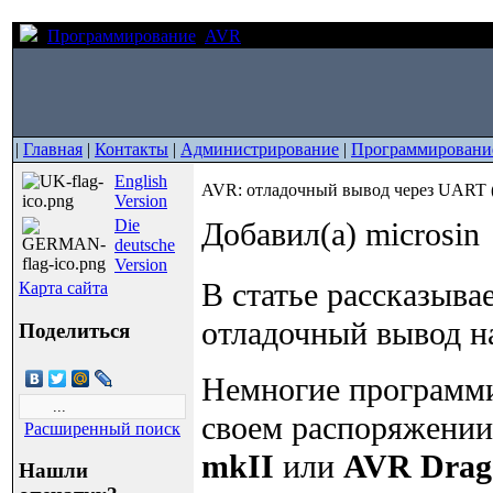
Программирование
AVR
AVR: отладочный вывод через 
|
Главная
|
Контакты
|
Администрирование
|
Программировани
English
AVR: отладочный вывод через UART 
Version
Die
Добавил(а) microsin
deutsche
Version
В статье рассказыва
Карта сайта
отладочный вывод н
Поделиться
Немногие программи
своем распоряжении
Расширенный поиск
mkII
или
AVR Drag
Нашли