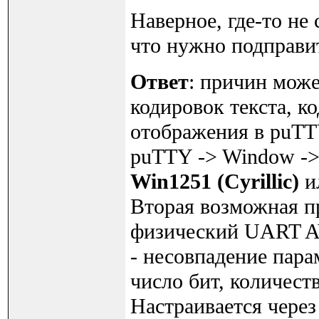
Наверное, где-то не 
что нужно подправи
Ответ
: причин може
кодировок текста, к
отображения в puTTY
puTTY -> Window ->T
Win1251 (Cyrillic)
и
Вторая возможная пр
физический UART AV
- несовпадение пара
число бит, количест
Настраивается через