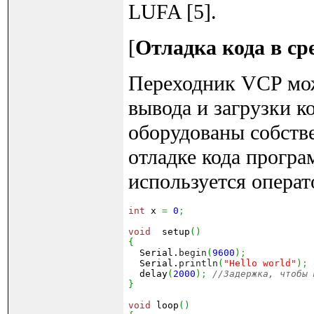
LUFA [5].
[
Отладка кода в с
Переходник VCP мож
вывода и загрузки ко
оборудованы собств
отладке кода програ
используется опера
int
 x 
=
0
;
void
  setup
(
)
{

  Serial.
begin
(
9600
)
;
  Serial.
println
(
"Hello world"
)
;
  delay
(
2000
)
; 
//Задержка, чтобы 
}
void
 loop
(
)