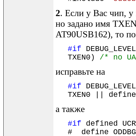
2
. Если у Вас чип,
но задано имя TXEN1
AT90USB162), то по
#if
DEBUG_LEVEL
TXEN0)
/* no UA
исправьте на
#if
DEBUG_LEVEL
TXEN0 || defin
а также
#if
defined UCR
# define ODDB