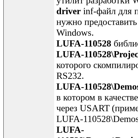
утилит разработки 
driver
inf-файл для 
нужно предоставить
Windows.
LUFA-110528
библи
LUFA-110528\Projec
которого скомпилир
RS232.
LUFA-110528\Demos\
в котором в качеств
через USART (приме
LUFA-110528\Demos\
LUFA-