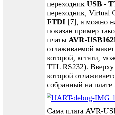
переходник
USB - T
переходник, Virtual
FTDI
[7], а можно 
показан пример тако
платы
AVR-USB16
отлаживаемой маке
которой, кстати, мо
TTL RS232). Вверх
которой отлаживаетс
собранный на плат
Сама плата AVR-USB