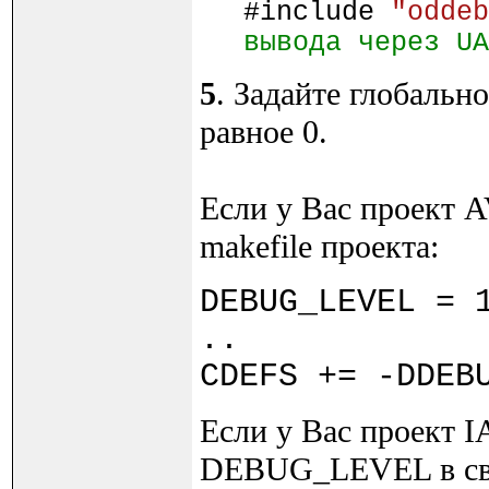
#include
"oddeb
вывода через UA
5
. Задайте глобаль
равное 0.
Если у Вас проект A
makefile проекта:
DEBUG_LEVEL = 
..
CDEFS += -DDEB
Если у Вас проект I
DEBUG_LEVEL в свой