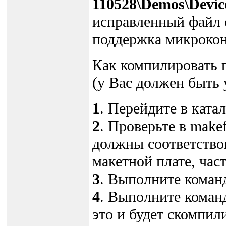
110528\Demos\Devic
исправленный файл 
поддержка микроко
Как компилировать 
(у Вас должен быть 
1
. Перейдите в ката
2
. Проверьте в mak
должны соответство
макетной плате, част
3
. Выполните команд
4
. Выполните команд
это и будет скомпи