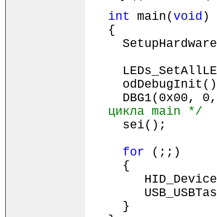
int
main(
void
)
{
SetupHardware
LEDs_SetAllLED
odDebugInit()
DBG1(0x00, 0
цикла main */
sei();
for
(;;)
{
HID_Device_US
USB_USBTask
}