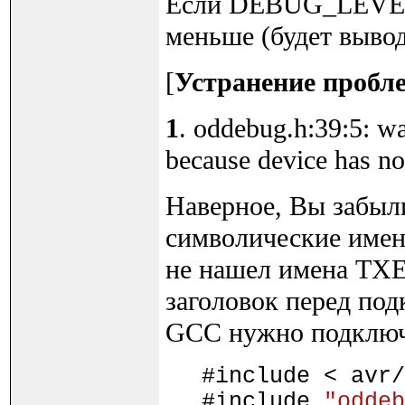
Если DEBUG_LEVEL =
меньше (будет выво
[
Устранение пробл
1
. oddebug.h:39:5: w
because device has 
Наверное, Вы забыли
символические имен
не нашел имена TX
заголовок перед по
GCC нужно подклю
#include < avr/
#include
"oddeb