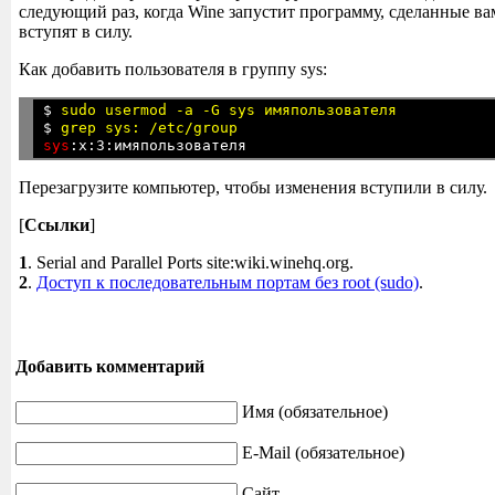
следующий раз, когда Wine запустит программу, сделанные в
вступят в силу.
Как добавить пользователя в группу sys:
$ 
sudo usermod -a -G sys имяпользователя
$ 
grep sys: /etc/group
sys
Перезагрузите компьютер, чтобы изменения вступили в силу.
[
Ссылки
]
1
. Serial and Parallel Ports site:wiki.winehq.org.
2
.
Доступ к последовательным портам без root (sudo)
.
Добавить комментарий
Имя (обязательное)
E-Mail (обязательное)
Сайт