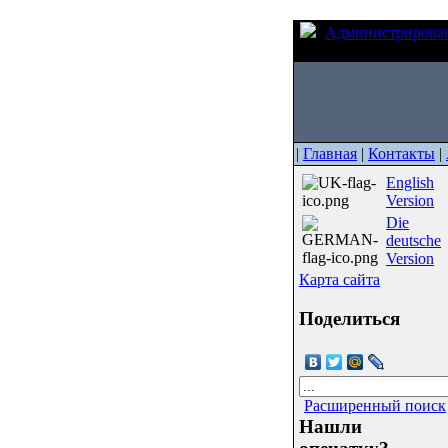
Администрирова
на Ubuntu
|
Главная
|
Контакты
|
English
Version
Die
deutsche
Version
Карта сайта
Поделиться
Расширенный поиск
Нашли