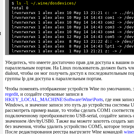
$ 
ls -l ~/.wine/dosdevices/
total 0

lrwxrwxrwx 1 alex alex 10 May 13 21:21 c: -> ../driv
lrwxrwxrwx 1 alex alex 10 May 14 14:43 com1 -> /dev
lrwxrwxrwx 1 alex alex 10 May 14 14:43 com2 -> /dev
lrwxrwxrwx 1 alex alex 10 May 14 14:43 com3 -> /dev
и
lrwxrwxrwx 1 alex alex 10 May 14 14:43 com4 -> /dev
t
lrwxrwxrwx 1 alex alex 12 May 14 14:43 com5 -> /dev
lrwxrwxrwx 1 alex alex  8 May 13 21:22 d:: -> /dev/s
lrwxrwxrwx 1 alex alex  8 May 14 14:43 lpt1 -> /dev/
Убедитесь, что имеете достаточно прав для доступа к вашим 
параллельным портам. На Linux пользователь должен быть чл
dialout, чтобы он мог получить доступ к последовательным п
группы lp для доступа к параллельным портам.
Чтобы поменять отображение устройств Wine по умолчанию, 
regedit
, и создайте строковые записи в
HKEY_LOCAL_MACHINE\Software\Wine\Ports
, где имя запи
Windows, и значение записи это путь до устройства системы U
рассмотреть пример выше, то чтобы сделать COM1 соответс
подключенному преобразователю USB-serial, создайте запис
значением /dev/ttyUSB0. Также вы можете захотеть создать з
без значения, чтобы удалить устройство COM5, которое тепе
После редактирования реестра выгрузите Wine командой
wines