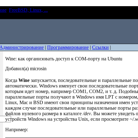
ние
FreeBSD, Linux, ...
Wine: как организовать доступ к COM-п
Администрирование
|
Программирование
|
Ссылки
|
Wine: как организовать доступ к COM-порту на Ubuntu
Добавил(а) microsin
Когда
Wine
запускается, последовательные и параллельные п
автоматически. Windows именует свои последовательные пор
которым идет номер, например COM1, COM2, и т. д. Подобн
параллельные порты получают в Windows имя LPT с номером,
Linux, Mac и BSD имеют свои принципы назначения имен уст
каждом случае последовательные или параллельные порты ра
файлов нулевого размера в каталоге
/dev
. Вы можете увидеть 
устройств Windows на устройства Unix, если просмотрите
~/.w
Например: