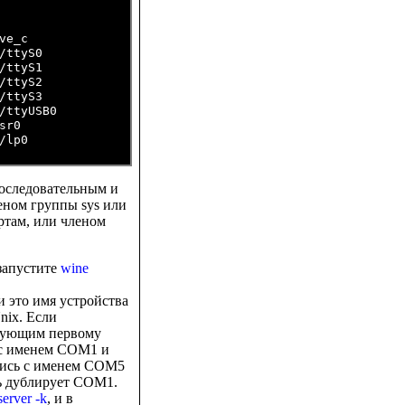
e_c

/ttyS0

/ttyS1

/ttyS2

/ttyS3

/ttyUSB0

r0

lp0

последовательным и
еном группы sys или
ортам, или членом
запустите
wine
си это имя устройства
nix. Если
твующим первому
ь с именем COM1 и
апись с именем COM5
рь дублирует COM1.
erver -k
, и в