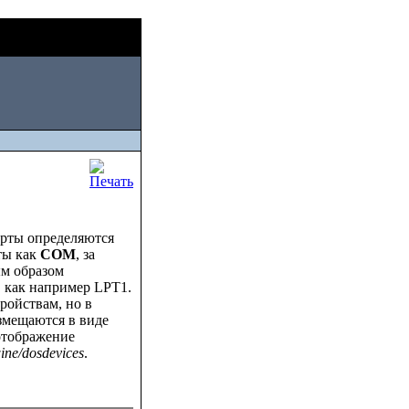
Thu, August 06
орту
2026
орты определяются
ты как
COM
, за
ым образом
 как например LPT1.
ройствам, но в
змещаются в виде
отображение
ine/dosdevices
.