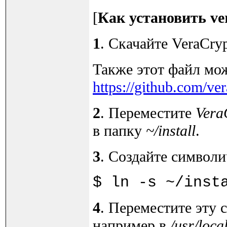
[
Как установить ve
1
. Скачайте VeraCry
Также этот файл мо
https://github.com/v
2
. Переместите
Vera
в папку
~/install
.
3
. Создайте символи
$ ln -s ~/inst
4
. Переместите эту
например в
/usr/loca