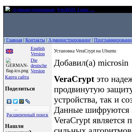
Администрирование
FreeBSD, Linux, ...
Установка VeraCr
|
Главная
|
Контакты
|
Администрирование
|
Программировани
English
Установка VeraCrypt на Ubuntu
Version
Die
Добавил(а) microsin
deutsche
Version
VeraCrypt
это надеж
Карта сайта
продвинутую защиту
Поделиться
устройства, так и с
Данные шифруются и
Расширенный поиск
VeraCrypt является
Нашли
сильных алгоритмов