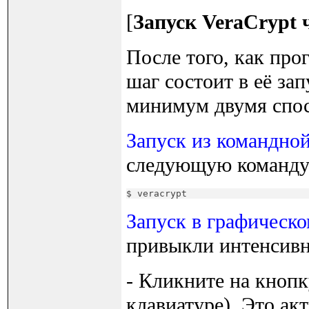
[
Запуск VeraCrypt 
После того, как про
шаг состоит в её за
минимум двумя спо
Запуск из командной
следующую команду 
$ veracrypt
Запуск в графическ
привыкли интенсивно
- Кликните на кнопк
клавиатуре). Это ак