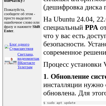
опечатку?
(дешифровка диска 
Пожалуйста,
сообщите об этом -
На Ubuntu 24.04, 22
просто выделите
ошибочное слово или
специальный
PPA
от
фразу и нажмите
Shift
Enter
.
что у вас есть дост
безопасности. Устан
Блог одного
Сумасшествия
современное решени
Светлана,
видеомонтаж
Процесс установки V
ВКонтакте
Телеграм
1
.
Обновление сист
инсталляции нужно 
обновлена. Для это
$ sudo apt update