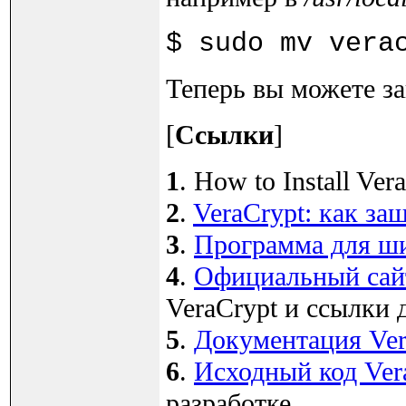
$ sudo mv vera
Теперь вы можете за
[
Ссылки
]
1
. How to Install Ver
2
.
VeraCrypt: как з
3
.
Программа для ши
4
.
Официальный сайт
VeraCrypt и ссылки 
5
.
Документация Ver
6
.
Исходный код Ver
разработке.