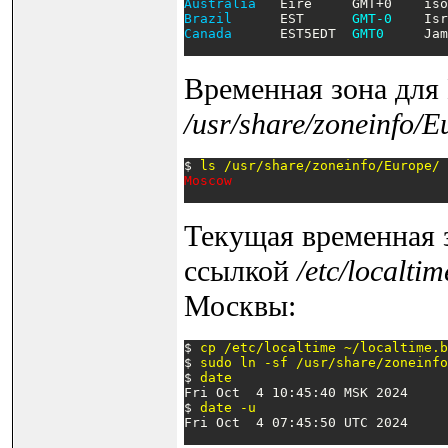
Australia
   Eire     GMT+0    iso
Brazil
      EST      
GMT-0
    Isr
Canada
      EST5EDT  
GMT0
     Jam
Временная зона для
/usr/share/zoneinfo/
$ 
ls /usr/share/zoneinfo/Europe/ 
Moscow
Текущая временная 
ссылкой
/etc/localtim
Москвы:
$ 
cp /etc/localtime ~/localtime.b
$ 
sudo ln -sf /usr/share/zoneinfo
$ 
date
Fri Oct  4 10:45:40 MSK 2024

$ 
date -u
Fri Oct  4 07:45:50 UTC 2024