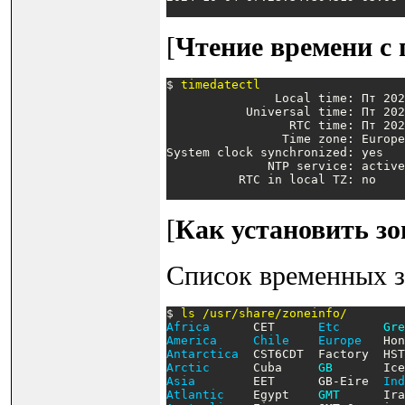
[
Чтение времени с 
$ 
timedatectl
               Local time: Пт 202
           Universal time: Пт 202
                 RTC time: Пт 202
                Time zone: Europe
System clock synchronized: yes

              NTP service: active

          RTC in local TZ: no
[
Как установить зо
Список временных з
$ 
ls /usr/share/zoneinfo/
Africa
      CET      
Etc
Gre
America
Chile
Europe
   Hon
Antarctica
  CST6CDT  Factory  HST
Arctic
      Cuba     
GB
       Ice
Asia
        EET      GB-Eire  
Ind
Atlantic
    Egypt    
GMT
      Ira