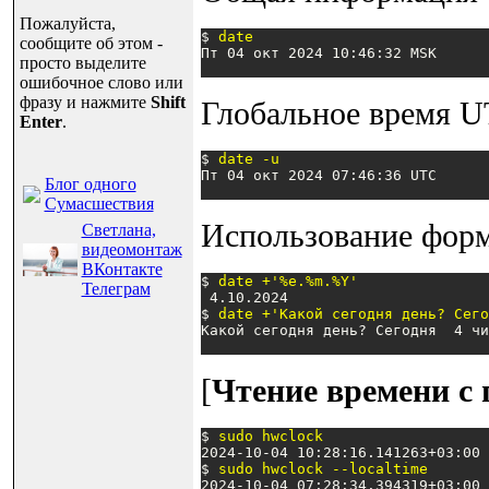
Пожалуйста,
$ 
date
сообщите об этом -
Пт 04 окт 2024 10:46:32 MSK
просто выделите
ошибочное слово или
фразу и нажмите
Shift
Глобальное время U
Enter
.
$ 
date -u
Пт 04 окт 2024 07:46:36 UTC
Блог одного
Сумасшествия
Использование форм
Светлана,
видеомонтаж
ВКонтакте
$ 
date +'%e.%m.%Y'
Телеграм
 4.10.2024

$ 
date +'Какой сегодня день? Сего
Какой сегодня день? Сегодня  4 чи
[
Чтение времени с
$ 
sudo hwclock
2024-10-04 10:28:16.141263+03:00

$ 
sudo hwclock --localtime
2024-10-04 07:28:34.394319+03:00