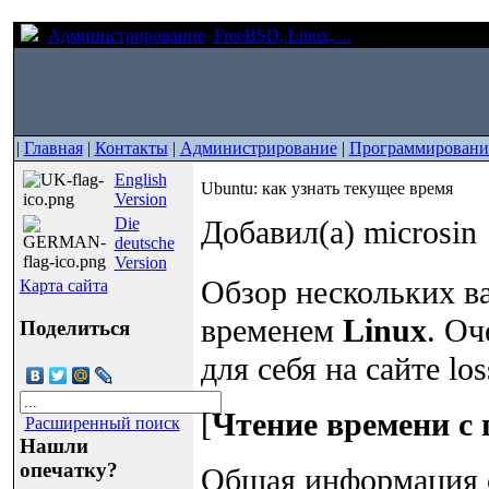
Администрирование
FreeBSD, Linux, ...
Ubuntu: как узна
|
Главная
|
Контакты
|
Администрирование
|
Программировани
English
Ubuntu: как узнать текущее время
Version
Die
Добавил(а) microsin
deutsche
Version
Обзор нескольких в
Карта сайта
временем
Linux
. О
Поделиться
для себя на сайте loss
[
Чтение времени с
Расширенный поиск
Нашли
опечатку?
Общая информация 