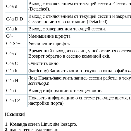
Выход с отключением от текущей сессии. Сессия о
C^a d
(Detached).
Выход с отключением от текущей сессии и закрыт
C^a D D
Сессия остается в состоянии (Detached).
C^a k
Выход с завершением текущей сессии.
C^-
Уменьшение шрифта.
C^ S^+
Увеличение шрифта.
Временный выход из сессии, у неё остается состоян
C^a c
Возврат обратно в сессию командой exit.
C^a C
Очистить окно.
C^a h
(hardcopy) Записать копию текущего окна в файл
h
(log) Начать/закончить запись сессии работы в те
C^a H
screenlog.n
.
C^a i
Вывод информации о текущем окне.
Показать информацию о системе (текущее время, и
C^a C^t
настройки порта).
[
Ссылки
]
1
. Команда screen Linux site:losst.pro.
2
. man screen site:opennet.ru.