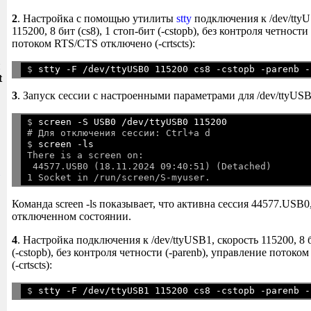
2
. Настройка с помощью утилиты
stty
подключения к /dev/ttyU
115200, 8 бит (cs8), 1 стоп-бит (-cstopb), без контроля четности
потоком RTS/CTS отключено (-crtscts):
и
$ 
t
3
. Запуск сессии с настроенными параметрами для /dev/ttyUS
$ 
screen -S USB0 /dev/ttyUSB0 115200
# Для отключения сессии: Ctrl+a d

$ 
screen -ls
There is a screen on:

 44577.USB0 (18.11.2024 09:40:51) (Detached)

Команда screen -ls показывает, что активна сессия 44577.USB0
отключенном состоянии.
4
. Настройка подключения к /dev/ttyUSB1, скорость 115200, 8 б
(-cstopb), без контроля четности (-parenb), управление поток
(-crtscts):
$ 