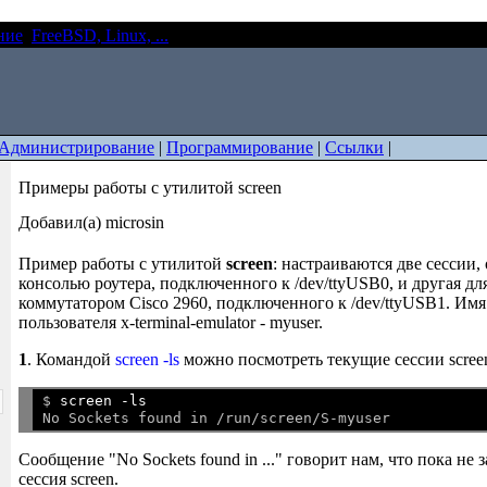
ние
FreeBSD, Linux, ...
Примеры работы с утилитой screen
Администрирование
|
Программирование
|
Ссылки
|
Примеры работы с утилитой screen
Добавил(а) microsin
Пример работы с утилитой
screen
: настраиваются две сессии,
консолью роутера, подключенного к /dev/ttyUSB0, и другая дл
коммутатором Cisco 2960, подключенного к /dev/ttyUSB1. Им
пользователя x-terminal-emulator - myuser.
1
. Командой
screen -ls
можно посмотреть текущие сессии scree
$ 
screen -ls
Сообщение "No Sockets found in ..." говорит нам, что пока не
сессия screen.