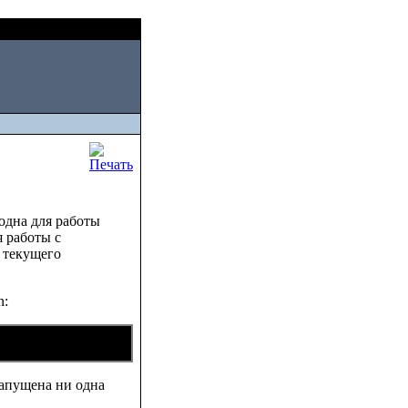
Thu, August 06 2026
 одна для работы
я работы с
я текущего
n:
 запущена ни одна