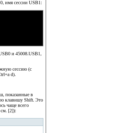
B0, имя сессии USB1:
7.USB0 и 45008.USB1,
ужную сессию (с
rl+a d).
ш, показанные в
ю клавишу Shift. Это
сь чаще всего
м. [2]):