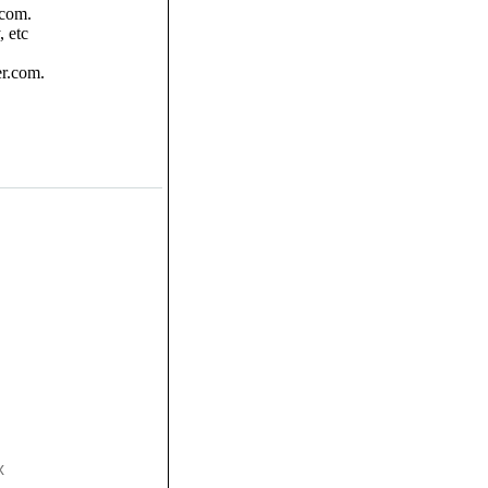
.com.
, etc
er.com.
х