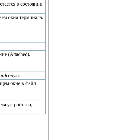
стается в состоянии
ием окна терминала.
ие (Attached).
ardcopy.n
.
кущем окне в файл
мя устройства,