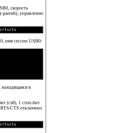
SB0, скорость
 (-parenb), управление
B0, имя сессии USB0:
, находящаяся в
ит (cs8), 1 стоп-бит
ом RTS/CTS отключено