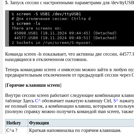
5
. Запуск сессии с настроенными параметрами для /dev/ttyUS
$ 
screen -S USB1 /dev/ttyUSB1
# Для отключения сессии: Ctrl+a d

$ 
screen -ls
There are screens on:

 45008.USB1 (18.11.2024 09:44:45) (Detached)

 44577.USB0 (18.11.2024 09:40:51) (Detached)

Команда screen -ls показывает, что активны две сессии, 4457
находящиеся в отключенном состоянии.
Теперь командами screen -r имясесии можно зайти в любую н
предварительным отключением от предыдущей сессии через Ct
[
Горячие клавиши screen
]
Внутри сессии screen работают следующие комбинации клави
таблице Здесь
C^
обозначает нажатую клавишу Ctrl,
S^
нажату
не полный список, а комбинации клавиш, которыми я пользую
(полную справку можно получить командой man screen, также с
Hotkey
Функция
C^a ?
Краткая напоминалка по горячим клавишам.