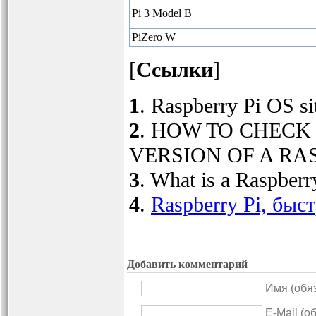
Pi 3 Model B
PiZero W
[
Ссылки
]
1
. Raspberry Pi OS si
2
. HOW TO CHEC
VERSION OF A RASP
3
. What is a Raspberr
4
.
Raspberry Pi, быс
Добавить комментарий
Имя (обя
E-Mail (о