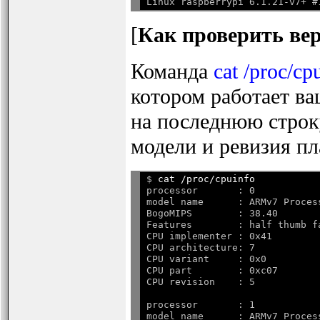
Linux raspberrypi 6.1.21-v7+ #
[
Как проверить вер
Команда
cat /proc/cp
котором работает ва
на последнюю строку
модели и ревизия пл
$ 
cat /proc/cpuinfo
processor       : 0

model name      : ARMv7 Process
BogoMIPS        : 38.40

Features        : half thumb f
CPU implementer : 0x41

CPU architecture: 7

CPU variant     : 0x0

CPU part        : 0xc07

processor       : 1

model name      : ARMv7 Process