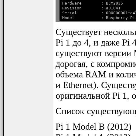
Hardware        : BCM2835

Revision        : a01041

Serial          : 000000001fa47
Model           : Raspberry Pi
Существует нескольк
Pi 1 до 4, и даже Pi
существуют версии M
дорогая, с компром
объема RAM и колич
и Ethernet). Сущест
оригинальной Pi 1, 
Список существующи
Pi 1 Model B (2012)