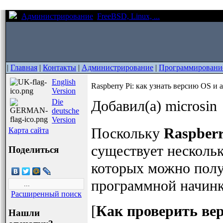
Администрирование
FreeBSD, Linux, ...
Raspberry Pi: ка
|
Главная
|
Контакты
|
Администрирование
|
Программировани
English
Raspberry Pi: как узнать версию OS и
Version
Die
Добавил(а) microsin
deutsche
Version
Поскольку
Raspberr
Карта сайта
существует несколь
Поделиться
которых можно полу
программной начинки
Расширенный поиск
[
Как проверить вер
Нашли