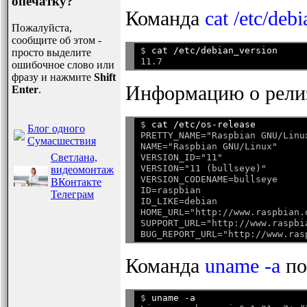
опечатку?
Команда
cat /etc/deb
Пожалуйста,
сообщите об этом -
$ 
cat /etc/debian_version
просто выделите
11.7
ошибочное слово или
фразу и нажмите
Shift
Информацию о рели
Enter
.
$ 
cat /etc/os-release
Блог одного
PRETTY_NAME="Raspbian GNU/Linu
Сумасшествия
NAME="Raspbian GNU/Linux"

Светлана,
VERSION_ID="11"

VERSION="11 (bullseye)"

видеомонтаж
VERSION_CODENAME=bullseye

ВКонтакте
ID=raspbian

Телеграм
ID_LIKE=debian

HOME_URL="http://www.raspbian.o
SUPPORT_URL="http://www.raspbi
BUG_REPORT_URL="http://www.ras
Команда
uname -a
по
$ 
uname -a