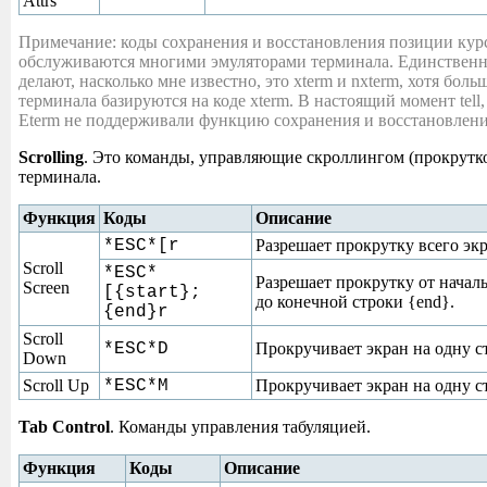
Attrs
Примечание: коды сохранения и восстановления позиции кур
обслуживаются многими эмуляторами терминала. Единственн
делают, насколько мне известно, это xterm и nxterm, хотя бол
терминала базируются на коде xterm. В настоящий момент tell, rx
Eterm не поддерживали функцию сохранения и восстановлени
Scrolling
. Это команды, управляющие скроллингом (прокрутко
терминала.
Функция
Коды
Описание
*ESC*[r
Разрешает прокрутку всего эк
Scroll
*ESC*
Разрешает прокрутку от началь
Screen
[{start};
до конечной строки {end}.
{end}r
Scroll
*ESC*D
Прокручивает экран на одну с
Down
Scroll Up
*ESC*M
Прокручивает экран на одну с
Tab Control
. Команды управления табуляцией.
Функция
Коды
Описание