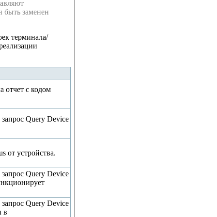
тавляют
 быть заменен
оек терминала/
 реализации
а отчет с кодом
 запрос Query Device
us от устройства.
 запрос Query Device
функционирует
 запрос Query Device
ы в