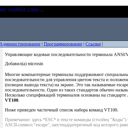
ние
FreeBSD, Linux, ...
Управляющие кодовые последовательнос
00
Администрирование
|
Программирование
|
Ссылки
|
Управляющие кодовые последовательности терминала ANSI/
Добавил(а) microsin
Многие компьютерные терминалы поддерживают специальны
последовательности для управления цветом текста и положен
(позиции вывода текста) на экране. Это так называемые escape
последовательности. Один из таких стандартов обычно назы
Несколько спецификаций терминалов основаны на стандарте A
VT100
.
Ниже приведен частичный список набора команд VT100.
Примечание: здесь *ESC* в тексте команды (столбец "Коды") 
ASCII-символ "escape", шестнадцатеричный код которого рав