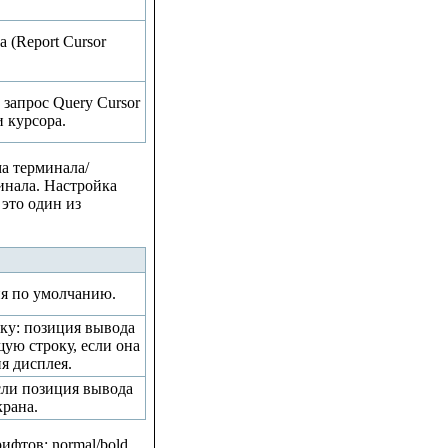
 (Report Cursor
 запрос Query Cursor
и курсора.
ма терминала/
инала. Настройка
 это один из
ия по умолчанию.
ку: позиция вывода
ую строку, если она
я дисплея.
сли позиция вывода
крана.
фтов: normal/bold