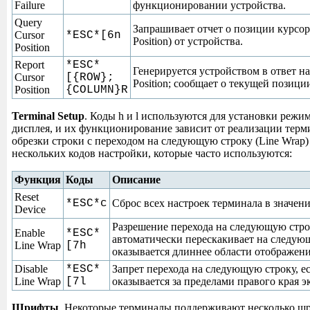
Failure
функционировании устройства.
Query
Запрашивает отчет о позиции курсора
Cursor
*ESC*[6n
Position) от устройства.
Position
Report
*ESC*
Генерируется устройством в ответ на
Cursor
[{ROW};
Position; сообщает о текущей позици
Position
{COLUMN}R
Terminal Setup
. Коды h и l используются для установки режи
дисплея, и их функционирование зависит от реализации терм
обрезки строки с переходом на следующую строку (Line Wrap)
нескольких кодов настройки, которые часто используются:
Функция
Коды
Описание
Reset
*ESC*c
Сброс всех настроек терминала в значен
Device
Разрешение перехода на следующую стро
Enable
*ESC*
автоматически перескакивает на следующ
Line Wrap
[7h
оказывается длиннее области отображени
Disable
*ESC*
Запрет перехода на следующую строку, е
Line Wrap
[7l
оказывается за пределами правого края э
Шрифты
. Некоторые терминалы поддерживают несколько шри