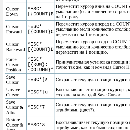
Переместит курсор вниз на COUNT с
Cursor
*ESC*
умолчанию (если количество строк н
Down
[{COUNT}B
на 1 строку.
Переместит курсор вперед на COUN
Cursor
*ESC*
умолчанию (если количество столбцо
Forward
[{COUNT}C
переместит на 1 позицию.
Переместит курсор назад на COUNT
Cursor
*ESC*
умолчанию (если количество столбцо
Backward
[{COUNT}D
переместит на 1 позицию.
Force
*ESC*
Принудительная установка позиции к
Cursor
[{ROW};
точно так же, как и команда Cursor 
Position
{COLUMN}f
Save
*ESC*[s
Сохраняет текущую позицию курсор
Cursor
Unsave
Восстанавливает позицию курсора, к
*ESC*[u
Cursor
сохранена командой Save Cursor.
Save
Сохраняет текущую позицию курсора
Cursor &
*ESC*7
атрибутами (цвет?).
Attrs
Restore
Восстанавливает текущую позицию к
Cursor &
*ESC*8
атрибутами, как это было сохранено 