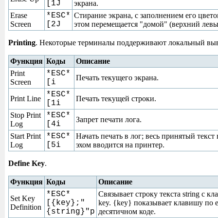
[1J
экрана.
Erase
*ESC*
Стирание экрана, с заполнением его цвето
Screen
[2J
этом перемещается "домой" (верхний левы
Printing
. Некоторые терминалы поддерживают локальный выв
Функция
Коды
Описание
Print
*ESC*
Печать текущего экрана.
Screen
[i
*ESC*
Print Line
Печать текущей строки.
[1i
Stop Print
*ESC*
Запрет печати лога.
Log
[4i
Start Print
*ESC*
Начать печать в лог; весь принятый текст
Log
[5i
эхом вводится на принтер.
Define Key
.
Функция
Коды
Описание
*ESC*
Связывает строку текста string с к
Set Key
[{key};"
key. {key} показывает клавишу по 
Definition
{string}"p
десятичном коде.