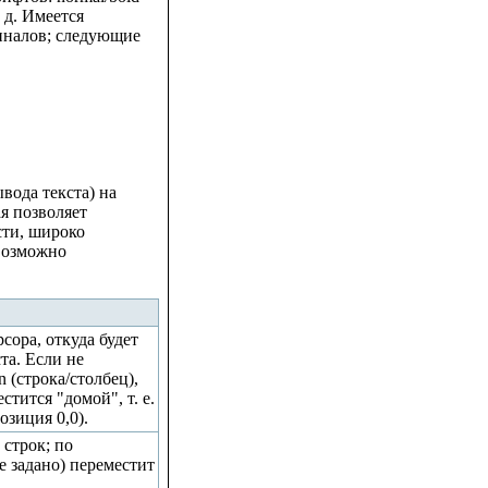
 д. Имеется
иналов; следующие
вода текста) на
я позволяет
сти, широко
возможно
ора, откуда будет
та. Если не
 (строка/столбец),
тится "домой", т. е.
зиция 0,0).
строк; по
е задано) переместит