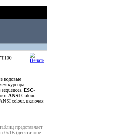
Fri, August 07
ти
2026
VT100
е кодовые
ием курсора
 sequences,
ESC
-
вают
ANSI
Colour.
NSI colour, включая
таблиц представляет
ен 0x1B (десятичное