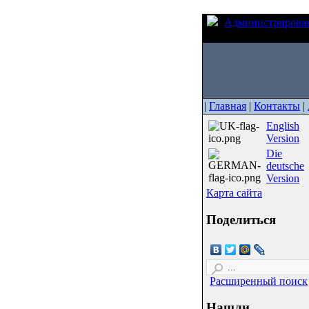
Администрирова
терминала ANSI/VT1
|
Главная
|
Контакты
|
English
Version
Die
deutsche
Version
Карта сайта
Поделиться
Расширенный поиск
Нашли