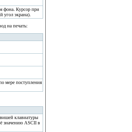
м фона. Курсор при
й угол экрана).
од на печать:
 по мере поступления
лавишей клавиатуры
её значению ASCII в