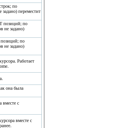
трок; по
е задано) переместит
T позиций; по
в не задано)
 позиций; по
в не задано)
урсора. Работает
Home.
а.
ак она была
 вместе с
урсора вместе с
ранее.