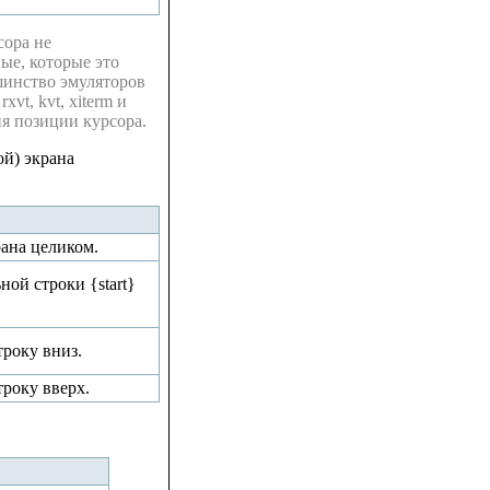
сора не
ые, которые это
ьшинство эмуляторов
vt, kvt, xiterm и
я позиции курсора.
й) экрана
рана целиком.
ной строки {start}
троку вниз.
троку вверх.