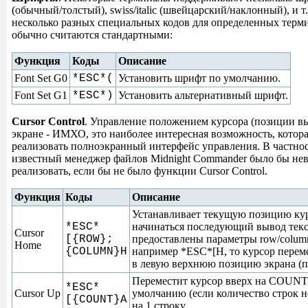
(обычный/толстый), swiss/italic (швейцарский/наклонный), и т.
несколько разных специальных кодов для определенных терм
обычно считаются стандартными:
Функция
Коды
Описание
Font Set G0
*ESC*(
Установить шрифт по умолчанию.
Font Set G1
*ESC*)
Установить альтернативный шрифт.
Cursor Control
. Управление положением курсора (позиции вы
экране - ИМХО, это наиболее интересная возможность, котора
реализовать полноэкранный интерфейс управления. В частно
известный менеджер файлов Midnight Commander было бы не
реализовать, если бы не было функции Cursor Control.
Функция
Коды
Описание
Устанавливает текущую позицию курс
*ESC*
начинаться последующий вывод текс
Cursor
[{ROW};
предоставлены параметры row/column
Home
{COLUMN}H
например *ESC*[H, то курсор перемес
в левую верхнюю позицию экрана (по
Переместит курсор вверх на COUNT 
*ESC*
Cursor Up
умолчанию (если количество строк н
[{COUNT}A
на 1 строку.