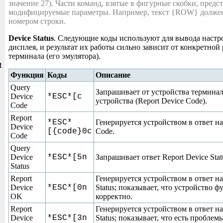
значение 27). Части команд, взятые в фигурные скобки, предс
модифицируемые параметры. Например, текст {ROW} должен
номером строки.
Device Status
. Следующие коды используют для вывода настр
дисплея, и результат их работы сильно зависит от конкретной
и
терминала (его эмулятора).
t
Функция
Коды
Описание
Query
Запрашивает от устройства терминал
Device
*ESC*[c
устройства (Report Device Code).
Code
Report
*ESC*
Генерируется устройством в ответ на
Device
[{code}0c
Code.
Code
Query
Device
*ESC*[5n
Запрашивает ответ Report Device Stat
Status
Report
Генерируется устройством в ответ на
Device
*ESC*[0n
Status; показывает, что устройство 
OK
корректно.
Report
Генерируется устройством в ответ на
Device
*ESC*[3n
Status; показывает, что есть проблем