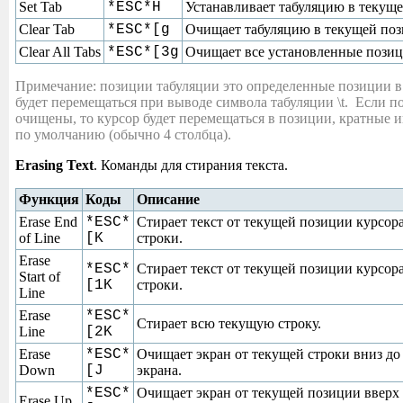
Set Tab
*ESC*H
Устанавливает табуляцию в текущ
Clear Tab
*ESC*[g
Очищает табуляцию в текущей поз
Clear All Tabs
*ESC*[3g
Очищает все установленные позиц
Примечание: позиции табуляции это определенные позиции в 
будет перемещаться при выводе символа табуляции \t. Если п
очищены, то курсор будет перемещаться в позиции, кратные 
по умолчанию (обычно 4 столбца).
Erasing Text
. Команды для стирания текста.
Функция
Коды
Описание
Erase End
*ESC*
Стирает текст от текущей позиции курсор
of Line
[K
строки.
Erase
*ESC*
Стирает текст от текущей позиции курсора
Start of
[1K
строки.
Line
Erase
*ESC*
Стирает всю текущую строку.
Line
[2K
Erase
*ESC*
Очищает экран от текущей строки вниз д
Down
[J
экрана.
*ESC*
Очищает экран от текущей позиции вверх
Erase Up