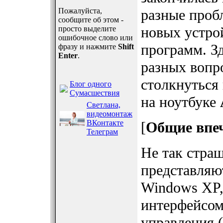
Пожалуйста,
разные пробл
сообщите об этом -
новых устро
просто выделите
ошибочное слово или
программ. З
фразу и нажмите
Shift
Enter
.
разных вопр
столкнуться
Блог одного
Сумасшествия
на ноутбуке
Светлана,
видеомонтаж
ВКонтакте
[
Общие впеч
Телеграм
Не так страш
представляют
Windows XP,
интерфейсом
управления 