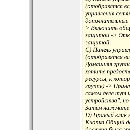
(отобразятся вс
управления сетя
дополнительные 
> Включить общ
защитой -> Отк
защитой.
C) Панель управ
(отобразятся вс
Домашняя групп
хотите предоста
ресурсы, к кото
группе) -> Прин
самом деле тут 
устройства", но 
Затем нажмите 
D) Правый клик 
Кнопка Общий до
доступа была гру