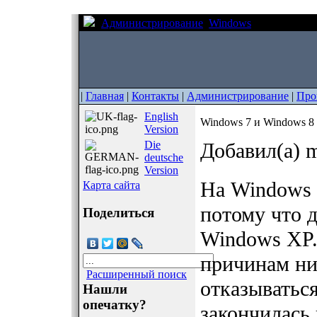
Администрирование
Windows
Windows 7 и
|
Главная
|
Контакты
|
Администрирование
|
Про
English
Windows 7 и Windows 
Version
Die
Добавил(а) m
deutsche
Version
На Windows 
Карта сайта
потому что 
Поделиться
Windows XP.
причинам ник
Расширенный поиск
отказыватьс
Нашли
опечатку?
закончилась