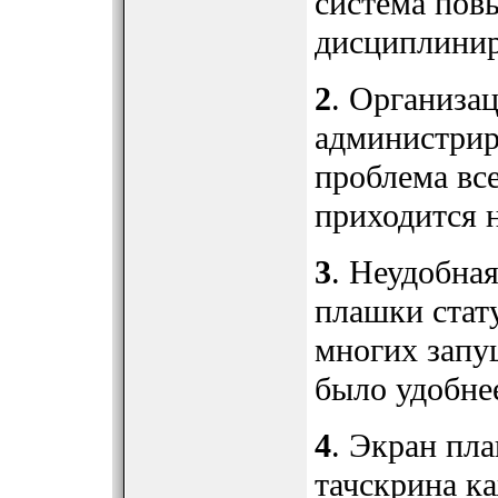
система повы
дисциплинир
2
. Организа
администрир
проблема все
приходится 
3
. Неудобна
плашки стату
многих запу
было удобне
4
. Экран пл
тачскрина к