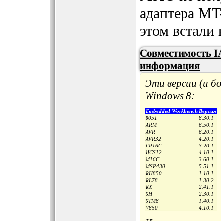
адаптера MT-
этом встали
Совместимость I
информация
Эти версии (и 
Windows 8:
Embedded Workbench
Версия
8051
8.30.1
ARM
6.50.1
AVR
6.20.1
AVR32
4.20.1
CR16C
3.20.1
HCS12
4.10.1
M16C
3.60.1
MSP430
5.51.1
RH850
1.10.1
RL78
1.30.2
RX
2.41.1
SH
2.30.1
STM8
1.40.1
V850
4.10.1