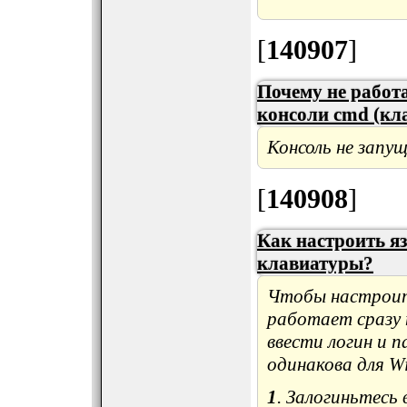
[
140907
]
Почему не работ
консоли cmd (кл
Консоль не запу
[
140908
]
Как настроить я
клавиатуры?
Чтобы настроит
работает сразу 
ввести логин и 
одинакова для W
1
. Залогиньтесь 