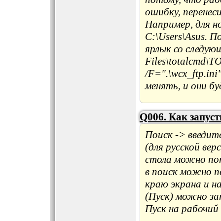
ошибку, перенес
Например, для н
C:\Users\Asus. 
ярлык со следую
Files\totalcmd\
/F=".\wcx_ftp.in
менять, и они б
Q006. Как запус
Поиск -> введите
(для русской вер
стола можно поп
в поиск можно п
краю экрана и н
(Пуск) можно за
Пуск на рабочий