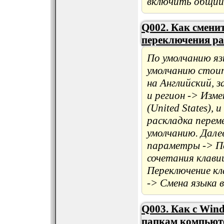
включить общий д
Q002. Как смени
переключения р
По умолчанию язы
умолчанию стоит
на Английский, з
и регион -> Изме
(United States),
раскладка перем
умолчанию. Дале
параметры -> П
сочетания клави
Переключение кл
-> Смена языка 
Q003. Как с Win
папкам компьют