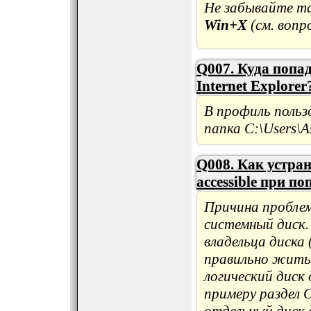
Не забывайте т
Win+X
(см. вопр
Q007. Куда попа
Internet Explorer
В профиль поль
папка C:\Users\A
Q008. Как устранит
accessible при по
Причина проблем
системный диск.
владельца диска 
правильно жить.
логический диск
примеру раздел C