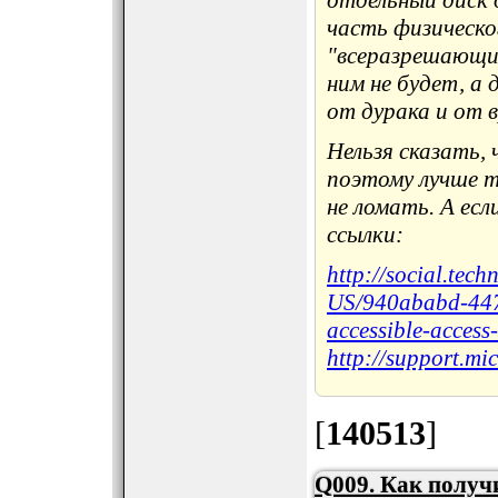
отдельный диск д
часть физическо
"всеразрешающие
ним не будет, а
от дурака и от 
Нельзя сказать, 
поэтому лучше т
не ломать. А ес
ссылки:
http://social.tec
US/940ababd-447
accessible-access
http://support.m
[
140513
]
Q009. Как получ