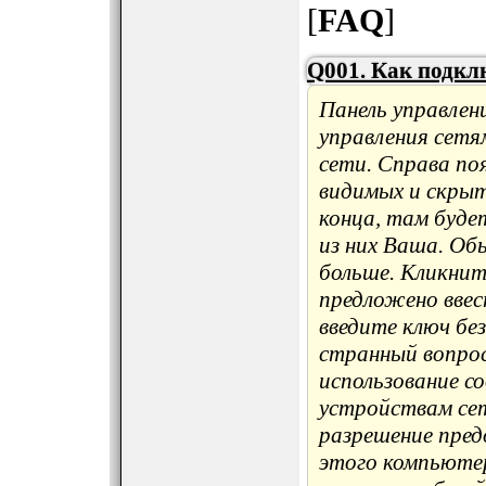
[
FAQ
]
Q001. Как подкл
Панель управлен
управления сетя
сети. Справа поя
видимых и скрыт
конца, там буде
из них Ваша. Об
больше. Кликнит
предложено ввес
введите ключ бе
странный вопро
использование с
устройствам сети
разрешение пред
этого компьютер