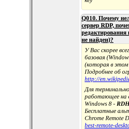
Q010. Почему не
сервер RDP, поче
редактирования 
не найден)?
У Вас скорее все
базовая (Windows
(которая в этом
Подробнее об ог
http://en.wikiped
Для терминально
работающее на в
Windows 8 -
RD
Бесплатные альт
Chrome Remote D
best-remote-desk