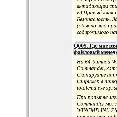
выпадающем спи
E) Правый клик 
Безопасность. З
(обычно это пра
содержимого па
Q005. Где мне в
файловый менедж
На 64-битной Wi
Commander, кот
Скопируйте папк
например в папку
totalcmd.exe ярл
При попытке изм
Commander может
WINCMD.INI! Plea
потому, что ра