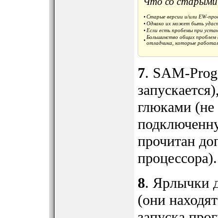
Что со старыми
•
Старые версии и/или EW-про
•
Однако их может быть удаст
•
Если есть пробемы при устано
Большинство общих проблем 
•
отладчика, которые работал
7
. SAM-Prog 
запускается)
глюками (не
подключенну
прочитан до
процессора).
8
. Ярлычки 
(они находят
запуска про