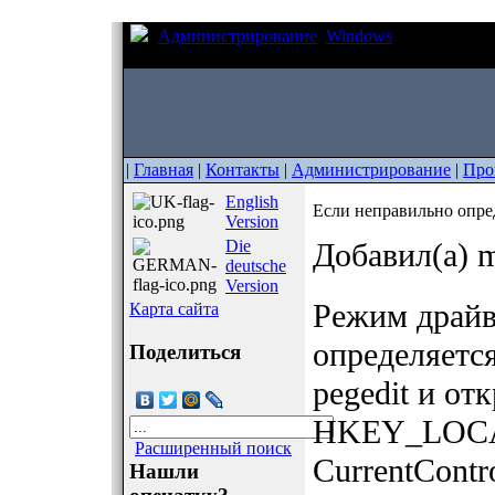
Администрирование
Windows
Если непра
жесткого диска в WinXP
|
Главная
|
Контакты
|
Администрирование
|
Про
English
Если неправильно опре
Version
Die
Добавил(а) m
deutsche
Version
Режим драйв
Карта сайта
определяется
Поделиться
реgedit и от
HKEY_LOCA
Расширенный поиск
CurrentContro
Нашли