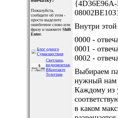
опечатку?
{4D36E96A-
Пожалуйста,
08002BE1031
сообщите об этом -
просто выделите
Внутри этой 
ошибочное слово или
фразу и нажмите
Shift
Enter
.
0000 - отвеч
0001 - отвеч
Блог одного
Сумасшествия
0002 - отвеч
Светлана,
видеомонтаж
Выбираем пап
ВКонтакте
Телеграм
нужный нам к
Каждому из 
соответству
в каком мак
разрешается 