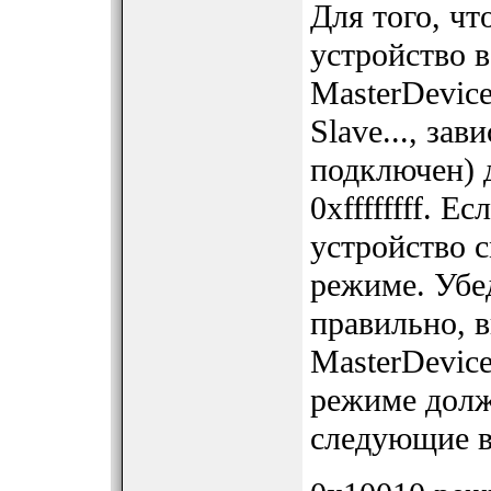
Для того, ч
устройство
MasterDevic
Slave..., зав
подключен) 
0хffffffff. Е
устройство с
режиме. Убе
правильно, 
MasterDevic
режиме долж
следующие в