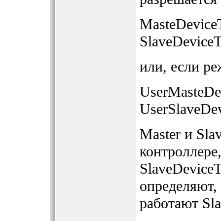
MasteDevice
SlaveDevice
или, если р
UserMasteDe
UserSlaveDe
Master и Sla
контроллере
SlaveDevice
определяют,
работают Sla