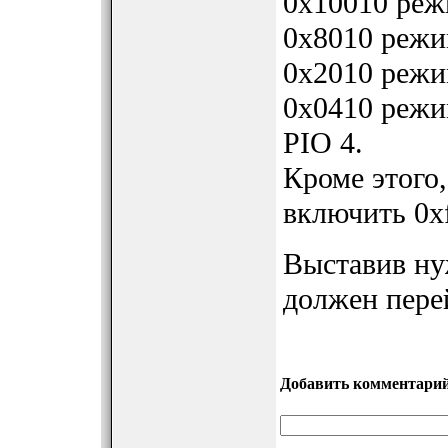
0x10010 ре
0x8010 реж
0x2010 реж
0x0410 режи
PIO 4.
Кроме этог
включить 0xf
Выставив ну
должен пере
Добавить комментари