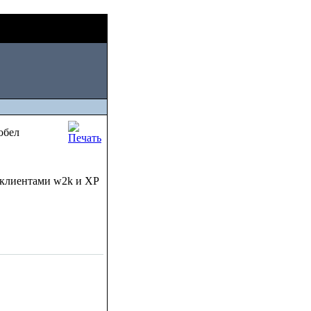
Sun, August 09
2026
обел
 клиентами w2k и XP