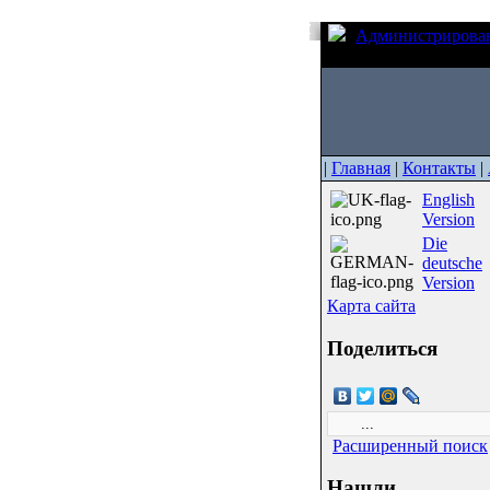
Администрирова
присутствует пробел
|
Главная
|
Контакты
|
English
Version
Die
deutsche
Version
Карта сайта
Поделиться
Расширенный поиск
Нашли