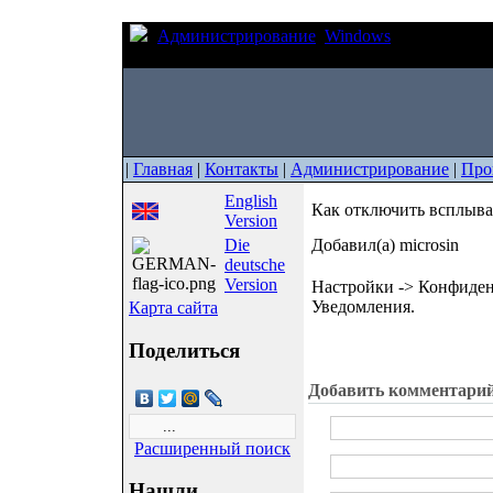
Администрирование
Windows
Как отключи
Chrome?
|
Главная
|
Контакты
|
Администрирование
|
Про
English
Как отключить всплыва
Version
Die
Добавил(а) microsin
deutsche
Version
Настройки -> Конфиденц
Уведомления.
Карта сайта
Поделиться
Добавить комментари
Расширенный поиск
Нашли