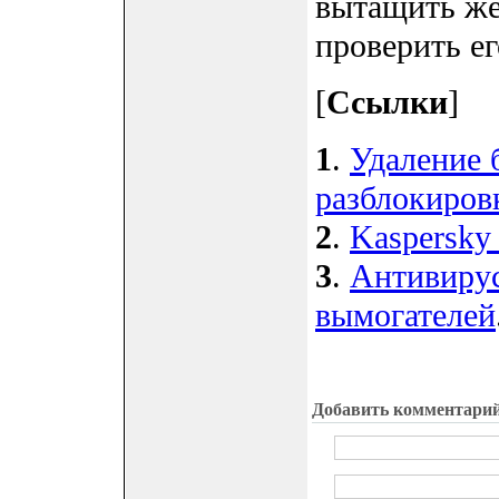
вытащить же
проверить е
[
Ссылки
]
1
.
Удаление б
разблокиров
2
.
Kaspersky 
3
.
Антивирус
вымогателей
Добавить комментари