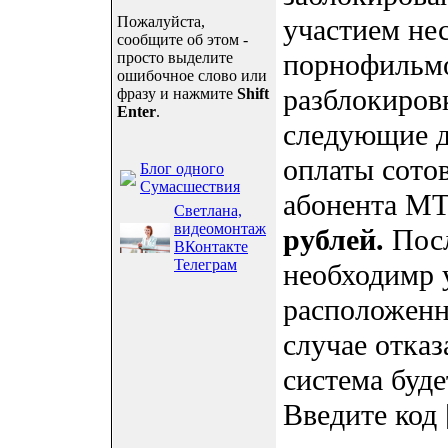
Пожалуйста,
участием не
сообщите об этом -
порнофильмо
просто выделите
ошибочное слово или
разблокиров
фразу и нажмите
Shift
Enter
.
следующие д
оплаты сотов
Блог одного
Сумасшествия
абонента М
Светлана,
видеомонтаж
рублей.
Посл
ВКонтакте
Телеграм
необходимр 
расположенн
случае отказ
система буде
Введите код 