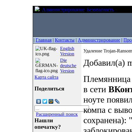
Администрирование
Безопасность
Удалени
|
Главная
|
Контакты
|
Администрирование
|
Про
English
Удаление Trojan-Ransom
Version
Die
Добавил(а) m
deutsche
Version
Племянница 
Карта сайта
в сети
ВКон
Поделиться
ноуте появил
компа с выв
Расширенный поиск
сохранена):
Нашли
опечатку?
заблокирова