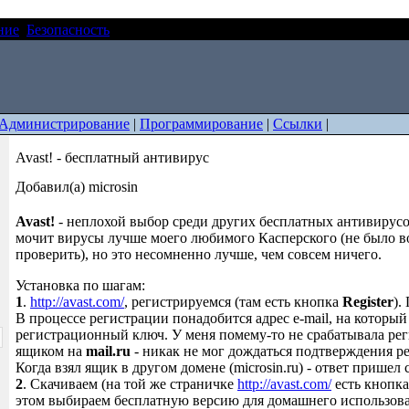
ние
Безопасность
Avast! - бесплатный антивирус
Администрирование
|
Программирование
|
Ссылки
|
Avast! - бесплатный антивирус
Добавил(а) microsin
Avast!
- неплохой выбор среди других бесплатных антивирусов
мочит вирусы лучше моего любимого Касперского (не было 
проверить), но это несомненно лучше, чем совсем ничего.
Установка по шагам:
1
.
http://avast.com/
, регистрируемся (там есть кнопка
Register
).
В процессе регистрации понадобится адрес e-mail, на который
регистрационный ключ. У меня помему-то не срабатывала ре
ящиком на
mail.ru
- никак не мог дождаться подтверждения р
Когда взял ящик в другом домене (microsin.ru) - ответ пришел с
2
. Скачиваем (на той же страничке
http://avast.com/
есть кнопк
этом выбираем бесплатную версию для домашнего использова