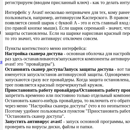
регистрируем (вводим присланный ключ) - как то делать инт
Интерфейс у Avast! несколько непривычен для тех, кому ране
пользоваться, например, антивирусом Касперского. В правом у
появляется синий шарик с буквой A - это и есть главный вхо
и
(по правой кнопке мыши). Если шарик серенький - значит, чт
t
защиты остановлены. Если на шарике нарисован красный пе
то это значит, что антивирус отключен совсем.
Пункты контекстного меню интерфейса:
Настройка сканера доступа
- основная оболочка для настрой
раз здесь останавливаются/запускаются компоненты антивиру
я
avast! это "провайдеры").
Остановить сканер доступа/Запуск защиты доступа
- вот т
именуется запуск/останов антивирусной защиты. Одновремен
запускаются сразу все провайдеры. Когда защита остановлена
трее появляется красный перечеркнутый кружок.
Приостановить работу провайдера/Остановить работу про
запретить временно или постоянно только отдельный компон
Остановить какого-нибудь провайдера, то включить его обрат
через меню "Настройка сканера доступа" (что я по неопытност
Поэтому удобнее пользоваться пунктом "Приостановить рабо
"Остановить сканер доступа".
Запустить антивирус avast!
- запуск основной программы, ко
проверять на вирусы диски, файлы и папки.