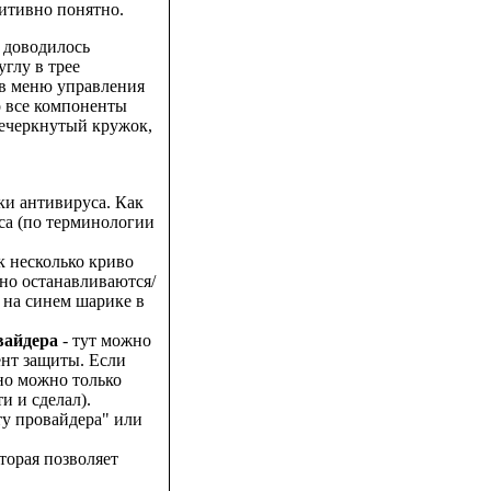
уитивно понятно.
е доводилось
глу в трее
д в меню управления
о все компоненты
речеркнутый кружок,
ки антивируса. Как
са (по терминологии
ак несколько криво
но останавливаются/
, на синем шарике в
вайдера
- тут можно
ент защиты. Если
но можно только
и и сделал).
ту провайдера" или
торая позволяет