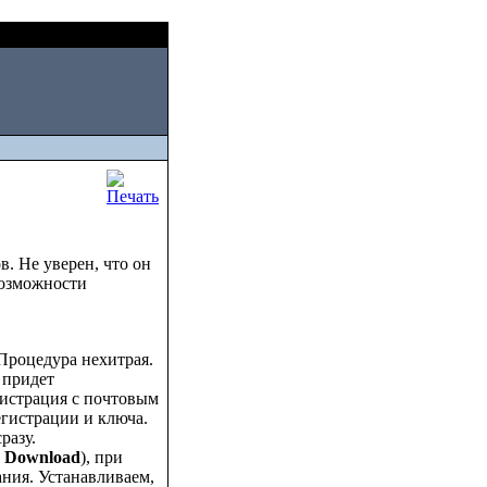
Fri, August 07 2026
. Не уверен, что он
возможности
 Процедура нехитрая.
 придет
гистрация с почтовым
егистрации и ключа.
разу.
а
Download
), при
ния. Устанавливаем,