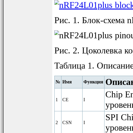
Рис. 1. Блок-схема 
Рис. 2. Цоколевка к
Таблица 1. Описани
Описа
№
Имя
Функция
Chip E
1
CE
I
уровень
SPI Ch
2
CSN
I
уровень