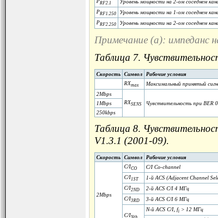
P
Уровень мощности на 2-ом соседнем кан
RF2.1
P
Уровень мощности на 1-ом соседнем кана
RF1.250
P
Уровень мощности на 2-ом соседнем кана
RF2.250
Примечание (a): импеданс 
Таблица 7. Чувствительнос
Скорость
Символ
Рабочие условия
RX
Максимальный принятый сигн
max
2Mbps
RX
1Mbps
Чувствительность при BER 
SENS
250kbps
Таблица 8. Чувствительнос
V1.3.1 (2001-09).
Скорость
Символ
Рабочие условия
C/I
C/I Co-channel
CO
C/I
1-й ACS (Adjacent Channel Sel
1ST
C/I
2-й ACS C/I 4 МГц
2ND
2Mbps
C/I
3-й ACS C/I 6 МГц
3RD
N-й ACS C/I, f
> 12 МГц
i
C/I
Nth