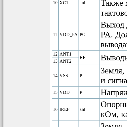
Также 
10
XC1
anI
тактово
Выход 
PA. До
11
VDD_PA
PO
вывода
12
ANT1
Выводы
RF
13
ANT2
Земля,
14
VSS
P
и сигна
Напряж
15
VDD
P
Опорны
16
IREF
anI
кОм, ка
Земля,