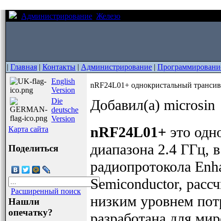
Администрирование
Железо
nRF24L01+ однокристальный
|
Главная
|
Контакты
|
Администрирование
|
Программировани
English
nRF24L01+ однокристальный трансиве
Version
Die
Добавил(а) microsin
deutsche
Version
nRF24L01+
это одн
Карта сайта
диапазона 2.4 ГГц, 
Поделиться
радиопротокола Enh
Semiconductor, расс
Расширенный поиск
низким уровнем пот
Нашли
опечатку?
разработана для ми