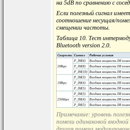
на 5dB по сравнению с сос
Если полезный сигнал имеет
соотношение несущая/помеха
смещении частоты.
Таблица 10. Тест интермод
Bluetooth version 2.0.
Скорость
Символ
Рабочие условия
P_IM(6)
Входная мощность IM помех
2Mbps
P_IM(8)
Входная мощность IM помех
P_IM(10)
Входная мощность IM помех
P_IM(3)
Входная мощность IM помех
1Mbps
P_IM(4)
Входная мощность IM помех
P_IM(5)
Входная мощность IM помех
P_IM(3)
Входная мощность IM помех
250kbps
P_IM(4)
Входная мощность IM помех
P_IM(5)
Входная мощность IM помех
Примечание: уровень полезн
помехи одинаковой входной
другая помеха модулирована