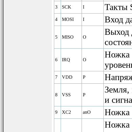
Такты 
3
SCK
I
Вход д
4
MOSI
I
Выход 
5
MISO
O
состоя
Ножка 
6
IRQ
O
уровень
Напряж
7
VDD
P
Земля,
8
VSS
P
и сигна
Ножка 
9
XC2
anO
Ножка 