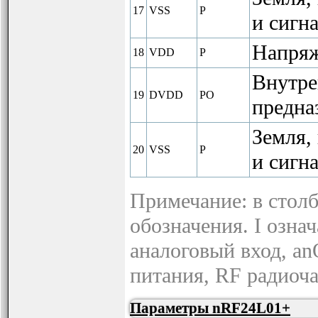
17
VSS
P
и сигна
Напряж
18
VDD
P
Внутре
19
DVDD
PO
предна
Земля,
20
VSS
P
и сигна
Примечание: в стол
обозначения. I озна
аналоговый вход, an
питания, RF радиоч
Параметры nRF24L01+