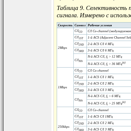
Таблица 9. Селективность
сигнала. Измерено с исполь
Скорость
Символ
Рабочие условия
C/I
C/I Co-channel (модулируемая
CO
C/I
1-й ACS (Adjacent Channel Sel
1ST
C/I
2-й ACS C/I 4 МГц
2ND
2Mbps
C/I
3-й ACS C/I 6 МГц
3RD
N-й ACS C/I, f
> 12 МГц
i
C/I
Nth
(a)
N-й ACS C/I, f
> 36 МГц
i
C/I
C/I Co-channel
CO
C/I
1-й ACS C/I 1 МГц
1ST
C/I
2-й ACS C/I 2 МГц
2ND
1Mbps
C/I
3-й ACS C/I 3 МГц
3RD
N-й ACS C/I, f
> 6 МГц
i
C/I
Nth
(a)
N-й ACS C/I, f
> 25 МГц
i
C/I
C/I Co-channel
CO
C/I
1-й ACS C/I 1МГц
1ST
C/I
2-й ACS C/I 2 МГц
2ND
250kbps
C/I
3-й ACS C/I 3 МГц
3RD