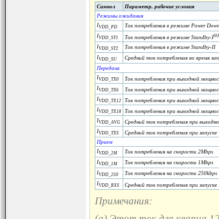
Символ
Параметр, рабочие условия
Режимы ожидания
I
Ток потребления в режиме Power Dow
VDD_PD
I
(a)
Ток потребления в режиме Standby-I
VDD_ST1
I
Ток потребления в режиме Standby-II
VDD_ST2
I
Средний ток потребления во время зап
VDD_SU
Передача
I
Ток потребления при выходной мощно
VDD_TX0
I
Ток потребления при выходной мощно
VDD_TX6
I
Ток потребления при выходной мощно
VDD_TX12
I
Ток потребления при выходной мощно
VDD_TX18
I
Средний ток потребления при выходн
VDD_AVG
I
Средний ток потребления при запуске
VDD_TXS
Прием
I
Ток потребления на скорости 2Mbps
VDD_2M
I
Ток потребления на скорости 1Mbps
VDD_1M
I
Ток потребления на скорости 250kbps
VDD_250
I
Средний ток потребления при запуске
VDD_RXS
Примечания:
(a) Этот ток для кварца 1