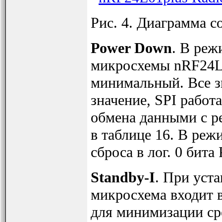
Рис. 4. Диаграмма с
Power Down
. В реж
микросхемы nRF24L0
минимальный. Все з
значение, SPI работ
обмена данными с ре
в таблице 16. В ре
сброса в лог. 0 би
Standby-I
. При уст
микросхема входит в
для минимизации сре