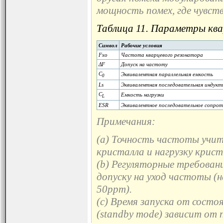
мощность помех, где чувст
Таблица 11. Параметры ква
Символ
Рабочие условия
Fxo
Частота кварцевого резонатора
ΔF
Допуск на частоту
C
Эквивалентная параллельная емкость
0
Ls
Эквивалентная последовательная индукт
C
Емкость нагрузки
L
ESR
Эквивалентное последовательное сопрот
Примечания:
(a) Точность частоты учит
кристалла и нагрузку крист
(b) Регуляторные требован
допуску на уход частоты (
50ppm).
(c) Время запуска от сост
(standby mode) зависит от 