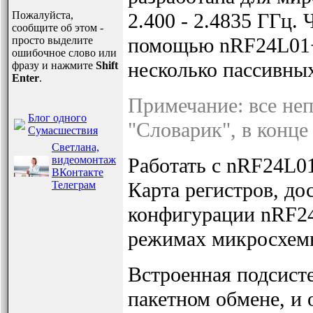
Пожалуйста,
2.400 - 2.4835 ГГц.
сообщите об этом -
помощью nRF24L01+
просто выделите
ошибочное слово или
несколько пассивны
фразу и нажмите
Shift
Enter
.
Примечание: все не
Блог одного
"Словарик", в конце 
Сумасшествия
Светлана,
видеомонтаж
Работать с nRF24L0
ВКонтакте
Карта регистров, до
Телеграм
конфигурации nRF24
режимах микросхем
Встроенная подсист
пакетном обмене, и 