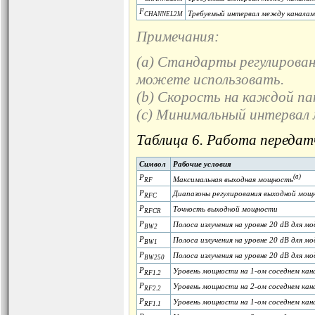
F
Требуемый интервал между каналам
CHANNEL2M
Примечания:
(a) Стандарты регулирова
можете использовать.
(b) Скорость на каждой па
(c) Минимальный интервал
Таблица 6. Работа передат
Символ
Рабочие условия
P
(a)
Максимальная выходная мощность
RF
P
Диапазоны регулирования выходной мощ
RFC
P
Точность выходной мощности
RFCR
P
Полоса излучения на уровне 20 dB для м
BW2
P
Полоса излучения на уровне 20 dB для м
BW1
P
Полоса излучения на уровне 20 dB для м
BW250
P
Уровень мощности на 1-ом соседнем кан
RF1.2
P
Уровень мощности на 2-ом соседнем кан
RF2.2
P
Уровень мощности на 1-ом соседнем кан
RF1.1