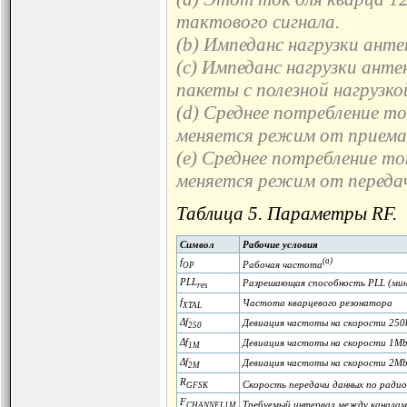
тактового сигнала.
(b) Импеданс нагрузки ант
(c) Импеданс нагрузки ант
пакеты с полезной нагрузко
(d) Среднее потребление ток
меняется режим от приема к
(e) Среднее потребление ток
меняется режим от передачи
Таблица 5. Параметры RF.
Символ
Рабочие условия
f
(a)
Рабочая частота
OP
PLL
Разрешающая способность PLL (мин
res
f
Частота кварцевого резонатора
XTAL
Δf
Девиация частоты на скорости 250
250
Δf
Девиация частоты на скорости 1Mb
1M
Δf
Девиация частоты на скорости 2Mb
2M
R
Скорость передачи данных по радио
GFSK
F
Требуемый интервал между каналам
CHANNEL1M