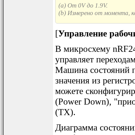
(a) От 0V до 1.9V.
(b) Измерено от момента, 
[
Управление рабоч
В микросхему nRF24
управляет перехода
Машина состояний п
значения из регистр
можете сконфигурир
(Power Down), "прио
(TX).
Диаграмма состояний