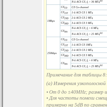
(a)
N-й ACS C/I, f
> 36 МГц
i
C/I
C/I Co-channel
CO
C/I
1-й ACS C/I 1 МГц
1ST
C/I
2-й ACS C/I 2 МГц
2ND
1Mbps
C/I
3-й ACS C/I 3 МГц
3RD
N-й ACS C/I, f
> 6 МГц
i
C/I
Nth
(a)
N-й ACS C/I, f
> 25 МГц
i
C/I
C/I Co-channel
CO
C/I
1-й ACS C/I 1МГц
1ST
C/I
2-й ACS C/I 2 МГц
2ND
250kbps
C/I
3-й ACS C/I 3 МГц
3RD
N-й ACS C/I, f
> 6 МГц
i
C/I
Nth
(a)
N-й ACS C/I, f
> 25 МГц
i
Примечание для таблицы 8:
(a) Измерения узкополосной
• От 0 до ±40MHz; размер 
• Для частоты помехи смещ
примерно на 5dB по сравне