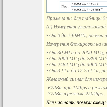
N-й ACS C/I, f
> 6 МГц
i
C/I
Nth
(a)
N-й ACS C/I, f
> 25 МГц
i
Примечание для таблицы 9:
(a) Измерения узкополосной
• От 0 до ±40MHz; размер 
Измерения блокировки на ш
• От 30 МГц до 2000 МГц; 
• От 2000 МГц до 2399 МГц
• От 2484 МГц до 3000 МГц
• От 3 ГГц до 12.75 ГГц; р
Желаемый сигнал для измер
-67dBm при 1Mbps и режим
-77dBm в режиме 250kbps.
Для частоты помехи смеще