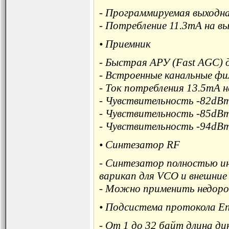
- Программируемая выходная
- Потребление 11.3mA на 
• Приемник
- Быстрая АРУ (Fast AGC) 
- Встроенные канальные ф
- Ток потребления 13.5mA 
- Чувствительность -82dB
- Чувствительность -85dB
- Чувствительность -94dBm
• Синтезатор RF
- Синтезатор полностью ин
варикап для VCO и внешние
- Можно применить недоро
• Подсистема протокола E
- От 1 до 32 байт длина ди