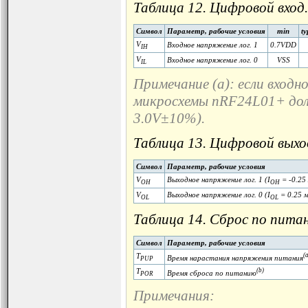
Таблица 12. Цифровой вход.
Символ
Параметр, рабочие условия
min
ty
V
Входное напряжение лог. 1
0.7VDD
IH
V
Входное напряжение лог. 0
VSS
IL
Примечание (a): если входн
микросхемы nRF24L01+ долж
3.0V±10%).
Таблица 13. Цифровой выхо
Символ
Параметр, рабочие условия
V
Выходное напряжение лог. 1 (I
= -0.25
OH
OH
V
Выходное напряжение лог. 0 (I
= 0.25 
OL
OL
Таблица 14. Сброс по питан
Символ
Параметр, рабочие условия
T
(
Время нарастания напряжения питания
PUP
T
(b)
Время сброса по питанию
POR
Примечания: